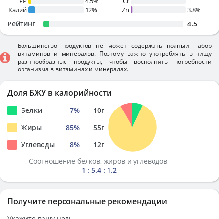
PP
4.5%
Cr
~
Калий
12%
Zn
3.8%
Рейтинг
4.5
Большинство продуктов не может содержать полный набор
витаминов и минералов. Поэтому важно употреблять в пищу
разннообразные продукты, чтобы восполнять потребности
организма в витаминах и минералах.
Доля БЖУ в калорийности
Белки
7
%
10
г
Жиры
85
%
55
г
Углеводы
8
%
12
г
Соотношение белков, жиров и углеводов
1 : 5.4 : 1.2
Получите персональные рекомендации
Укажите вашу цель