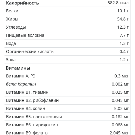
Калорийность
582.8 ккал
Белки
10.1 г
Жиры
54.8 г
Углеводы
12.3 г
Пищевые волокна
7.7 г
Вода
1.3 г
Органические кислоты
0.4 г
Зола
1.2 г
Витамины
Витамин А, РЭ
0.3 мкг
бета Каротин
0.002 мг
Витамин В1, тиамин
0.025 мг
Витамин В2, рибофлавин
0.045 мг
Витамин В4, холин
5.02 мг
Витамин В5, пантотеновая
0.182 мг
Витамин В6, пиридоксин
0.068 мг
Витамин В9, фолаты
2.045 мкг