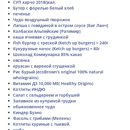
СУП харчо 2018()кал.
Бутер с форелью белый хлеб
печенье
Чудо воздушный творожок
Лапша с говядиной в остром соусе [Биг Ланч]
Колбаски Альпийские [Ратимир]
каша ячневая с грудинкой
Fish бургер с треской (Ketch up burgers) = 240г
Кукурузные начос (Ketch up burgers) = 80г
Шоколад Коммунарка 85% какао
овсянка
круасан с вареной сгущенкой
Рис бурый (ecoBrown's original 100% natural
wholegrains)
Витамин Д3 10,000 МЕ( Healthy Origins)
Котлеты ИНДЮ
Салат с сельдереем и горбушей
Заливное из куприной грудки
обыкновенное чудо
Киндер Буэно
Фасоль с грибами (Меленъ)
Котлеты куриные с тыквой.
шуба