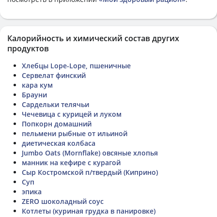
Калорийность и химический состав других
продуктов
Хлебцы Lope-Lope, пшеничные
Сервелат финский
кара кум
Брауни
Сардельки телячьи
Чечевица с курицей и луком
Попкорн домашний
пельмени рыбные от ильиной
диетическая колбаса
Jumbo Oats (Mornflake) овсяные хлопья
манник на кефире с курагой
Сыр Костромской п/твердый (Киприно)
Суп
эпика
ZERO шоколадный соус
Котлеты (куриная грудка в панировке)