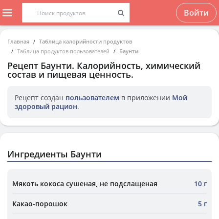
Войти
Главная
Таблица калорийности продуктов
Таблица продуктов пользователей
Баунти
Рецепт
Баунти
. Калорийность, химический
состав и пищевая ценность.
Рецепт создан
пользователем
в приложении
Мой
здоровый рацион
.
Ингредиенты Баунти
Мякоть кокоса сушеная, не подслащеная
10 г
Какао-порошок
5 г