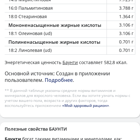
16:0 Пальмитиновая
3.788 г
18:0 Стеариновая
1.364 г
Мононенасыщенные жирные кислоты
3.106 г
18:1 Олеиновая (ud)
3.106 г
Полиненасыщенные жирные кислоты
0.701 г
18:2 Линолевая (ud)
0.701 г
Энергетическая ценность
Баунти
составляет 582,8 кКал.
Основной источник: Создан в приложении
пользователем.
Подробнее
.
** В данной таблице указаны средние нормы витаминов и
минералов для взрослого человека. Если вы хотите узнать нормы с
учетом вашего пола, возраста и других факторов, тогда
воспользуйтесь приложением
«Мой здоровый рацион»
.
Полезные свойства БАУНТИ
Баунти
богат такими витаминами и минералами, как: