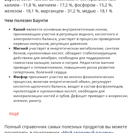
калием - 11,8 %, магнием - 17,2 %, фосфором - 15,2 %,
железом - 18,1 %, марганцем - 31,2 %, медью - 18,1 %
Чем полезен Баунти
Калий
является основным внутриклеточным ионом,
принимающим участие в регуляции водного, кислотного и
электролитного баланса, участвует в процессах проведения
нервных импульсов, регуляции давления.
Магний
участвует в энергетическом метаболизме, синтезе
белков, нуклеиновых кислот, обладает стабилизирующим
действием для мембран, необходим для поддержания
гомеостаза кальция, калия и натрия. Недостаток магния
приводит к гипомагниемии, повышению риска развития
гипертонии, болезней сердца.
Фосфор
принимает участие во многих физиологических
процессах, включая энергетический обмен, регулирует
кислотно-щелочного баланса, входит в состав фосфолипидов,
нуклеотидов и нуклеиновых кислот, необходим для
минерализации костей и зубов. Дефицит приводит к анорексии,
анемии, рахиту.
еще
Полный справочник самых полезных продуктов вы можете
посмотреть в приложении
«Мой здоровый рацион»
.