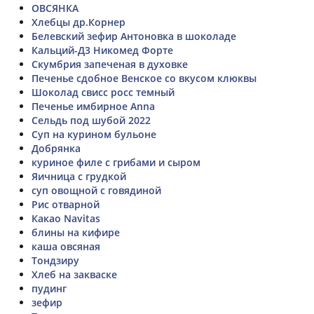
ОВСЯНКА
Хлебцы др.Корнер
Белевский зефир Антоновка в шоколаде
Кальций-Д3 Никомед Форте
Скумбрия запеченая в духовке
Печенье сдобное Венское со вкусом клюквы
Шоколад свисс росс темный
Печенье имбирное Anna
Сельдь под шубой 2022
Суп на курином бульоне
Добрянка
куриное филе с грибами и сыром
Яичница с грудкой
суп овощной с говядиной
Рис отварной
Какао Navitas
блины на кифире
каша овсяная
Тондзиру
Хлеб на закваске
пудинг
зефир