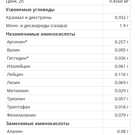
Цинк, Zn
0.4568 мг
Усвояемые углеводы
Крахмал и декстрины
0.932 г
Моно- и дисахариды (сахара)
1.9 г
Незаменимые аминокислоты
Аргинин*
0.257 г
Валин
0.095 г
Гистидин*
0.036 г
Изолейцин
0.061 г
Лейцин
0.116 г
Лизин
0.069 г
Метионин
0.029 г
Треонин
0.057 г
Триптофан
0.018 г
Фенилаланин
0.079 г
Заменимые аминокислоты
Аланин
0.08 г