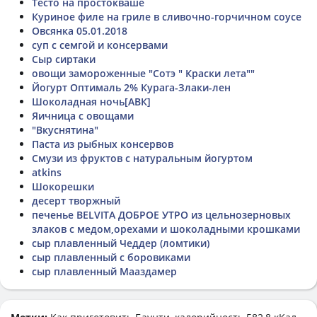
Тесто на простокваше
Куриное филе на гриле в сливочно-горчичном соусе
Овсянка 05.01.2018
суп с семгой и консервами
Сыр сиртаки
овощи замороженные "Сотэ " Краски лета""
Йогурт Оптималь 2% Курага-Злаки-лен
Шоколадная ночь[АВК]
Яичница с овощами
"Вкуснятина"
Паста из рыбных консервов
Смузи из фруктов с натуральным йогуртом
atkins
Шокорешки
десерт творжный
печенье BELVITA ДОБРОЕ УТРО из цельнозерновых
злаков с медом,орехами и шоколадными крошками
сыр плавленный Чеддер (ломтики)
сыр плавленный с боровиками
сыр плавленный Мааздамер