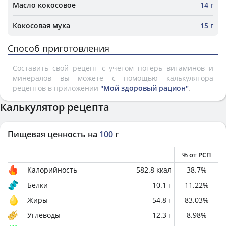
Масло кокосовое
14 г
Кокосовая мука
15 г
Способ приготовления
Составить свой рецепт с учетом потерь витаминов и
минералов вы можете с помощью калькулятора
рецептов в приложении
"Мой здоровый рацион"
.
Калькулятор рецепта
Пищевая ценность на
100
г
% от РСП
Калорийность
582.8
ккал
38.7
%
Белки
10.1
г
11.22
%
Жиры
54.8
г
83.03
%
Углеводы
12.3
г
8.98
%