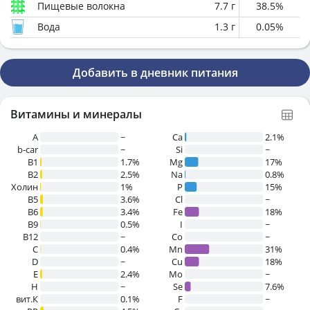
Пищевые волокна
7.7
г
38.5
%
Вода
1.3
г
0.05
%
Добавить в дневник питания
Витамины и минералы
A
~
Ca
2.1%
b-car
~
Si
~
В1
1.7%
Mg
17%
B2
2.5%
Na
0.8%
Холин
1%
P
15%
B5
3.6%
Cl
~
B6
3.4%
Fe
18%
B9
0.5%
I
~
B12
~
Co
~
C
0.4%
Mn
31%
D
~
Cu
18%
E
2.4%
Mo
~
H
~
Se
7.6%
вит.К
0.1%
F
~