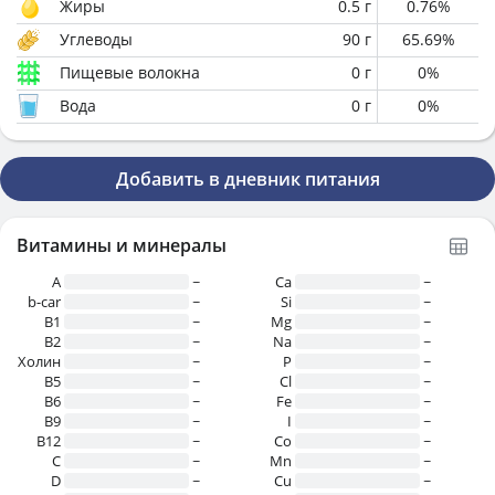
Жиры
0.5
г
0.76
%
Углеводы
90
г
65.69
%
Пищевые волокна
0
г
0
%
Вода
0
г
0
%
Добавить в дневник питания
Витамины и минералы
A
~
Ca
~
b-car
~
Si
~
В1
~
Mg
~
B2
~
Na
~
Холин
~
P
~
B5
~
Cl
~
B6
~
Fe
~
B9
~
I
~
B12
~
Co
~
C
~
Mn
~
D
~
Cu
~