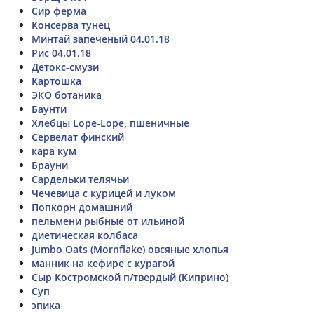
Сир ферма
Консерва тунец
Минтай запеченый 04.01.18
Рис 04.01.18
Детокс-смузи
Картошка
ЭКО ботаника
Баунти
Хлебцы Lope-Lope, пшеничные
Сервелат финский
кара кум
Брауни
Сардельки телячьи
Чечевица с курицей и луком
Попкорн домашний
пельмени рыбные от ильиной
диетическая колбаса
Jumbo Oats (Mornflake) овсяные хлопья
манник на кефире с курагой
Сыр Костромской п/твердый (Киприно)
Суп
эпика