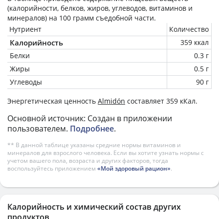
(калорийности, белков, жиров, углеводов, витаминов и
минералов) на
100 грамм
съедобной части.
Нутриент
Количество
Калорийность
359 ккал
Белки
0.3 г
Жиры
0.5 г
Углеводы
90 г
Энергетическая ценность
Almidón
составляет 359 кКал.
Основной источник: Создан в приложении
пользователем.
Подробнее
.
** В данной таблице указаны средние нормы витаминов и
минералов для взрослого человека. Если вы хотите узнать нормы с
учетом вашего пола, возраста и других факторов, тогда
воспользуйтесь приложением
«Мой здоровый рацион»
.
Калорийность и химический состав других
продуктов