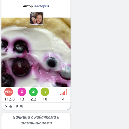
Автор
Виктория
112.8
13
2.2
10
4
5
8
Яичница с кабачками и
шампиньонами