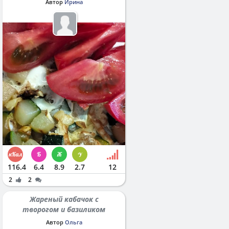
Автор
Ирина
116.4
6.4
8.9
2.7
12
2
2
Жареный кабачок с
творогом и базиликом
Автор
Ольга