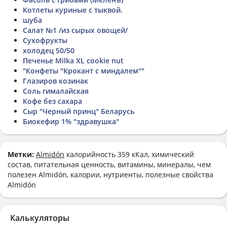
Котлеты куриные с тыквой.
шуба
Салат №1 /из сырых овощей/
Сухофрукты
холодец 50/50
Печенье Milka XL cookie nut
"Конфеты "Крокант с миндалем""
Глазиров козинак
Соль гималайская
Кофе без сахара
Сыр "Черный принц" Беларусь
Биокефир 1% "здравушка"
Метки:
Almidón
калорийность 359 кКал, химический
состав, питательная ценность, витамины, минералы, чем
полезен Almidón, калории, нутриенты, полезные свойства
Almidón
Калькуляторы