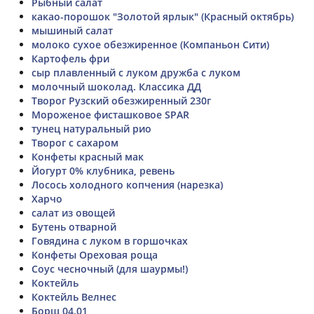
Рыбный салат
какао-порошок "Золотой ярлык" (Красный октябрь)
мышиный салат
молоко сухое обезжиренное (Компаньон Сити)
Картофель фри
сыр плавленный с луком дружба с луком
молочный шоколад. Классика ДД
Творог Рузский обезжиренный 230г
Мороженое фисташковое SPAR
тунец натуральный рио
Творог с сахаром
Конфеты красный мак
Йогурт 0% клубника, ревень
Лосось холодного копчения (нарезка)
Харчо
салат из овощей
Бутень отварной
Говядина с луком в горшочках
Конфеты Ореховая роща
Соус чесночный (для шаурмы!)
Коктейль
Коктейль Велнес
Борщ 04.01