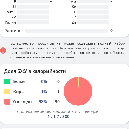
E
~
Mo
~
H
~
Se
~
вит.К
~
F
~
PP
~
Cr
~
Калий
~
Zn
~
Рейтинг
0
Большинство продуктов не может содержать полный набор
витаминов и минералов. Поэтому важно употреблять в пищу
разннообразные продукты, чтобы восполнять потребности
организма в витаминах и минералах.
Доля БЖУ в калорийности
Белки
0
%
0
г
Жиры
1
%
1
г
Углеводы
98
%
90
г
Соотношение белков, жиров и углеводов
1 : 1.7 : 300