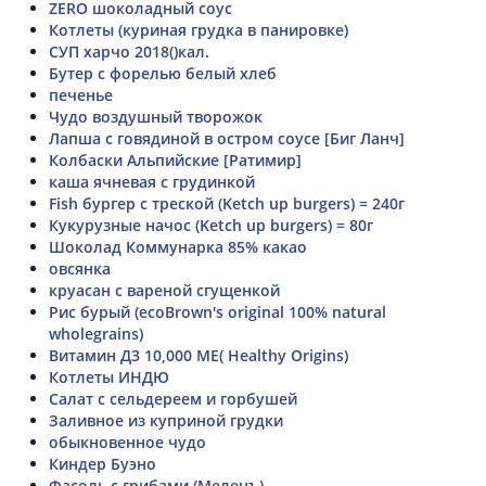
ZERO шоколадный соус
Котлеты (куриная грудка в панировке)
СУП харчо 2018()кал.
Бутер с форелью белый хлеб
печенье
Чудо воздушный творожок
Лапша с говядиной в остром соусе [Биг Ланч]
Колбаски Альпийские [Ратимир]
каша ячневая с грудинкой
Fish бургер с треской (Ketch up burgers) = 240г
Кукурузные начос (Ketch up burgers) = 80г
Шоколад Коммунарка 85% какао
овсянка
круасан с вареной сгущенкой
Рис бурый (ecoBrown's original 100% natural
wholegrains)
Витамин Д3 10,000 МЕ( Healthy Origins)
Котлеты ИНДЮ
Салат с сельдереем и горбушей
Заливное из куприной грудки
обыкновенное чудо
Киндер Буэно
Фасоль с грибами (Меленъ)