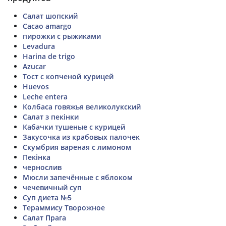
Салат шопский
Cacao amargo
пирожки с рыжиками
Levadura
Harina de trigo
Azucar
Тост с копченой курицей
Huevos
Leche entera
Колбаса говяжья великолукский
Салат з пекінки
Кабачки тушеные с курицей
Закусочка из крабовых палочек
Скумбрия вареная с лимоном
Пекінка
чернослив
Мюсли запечённые с яблоком
чечевичный суп
Суп диета №5
Тераммису Творожное
Салат Прага