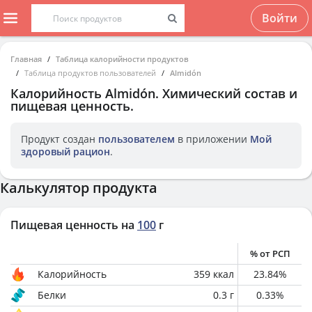
Войти
Главная
Таблица калорийности продуктов
Таблица продуктов пользователей
Almidón
Калорийность
Almidón
. Химический состав и
пищевая ценность.
Продукт создан
пользователем
в приложении
Мой
здоровый рацион
.
Калькулятор продукта
Пищевая ценность на
100
г
% от РСП
Калорийность
359
ккал
23.84
%
Белки
0.3
г
0.33
%