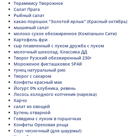
Тераммису Творожное
Салат Прага
Рыбный салат
какао-порошок "Золотой ярлык" (Красный октябрь)
мышиный салат
молоко сухое обезжиренное (Компаньон Сити)
Картофель фри
сыр плавленный с луком дружба с луком
молочный шоколад. Классика ДД
Творог Рузский обезжиренный 230г
Мороженое фисташковое SPAR
тунец натуральный рио
Творог с сахаром
Конфеты красный мак
Йогурт 0% клубника, ревень
Лосось холодного копчения (нарезка)
Харчо
салат из овощей
Бутень отварной
Говядина с луком в горшочках
Конфеты Ореховая роща
Соус чесночный (для шаурмы!)