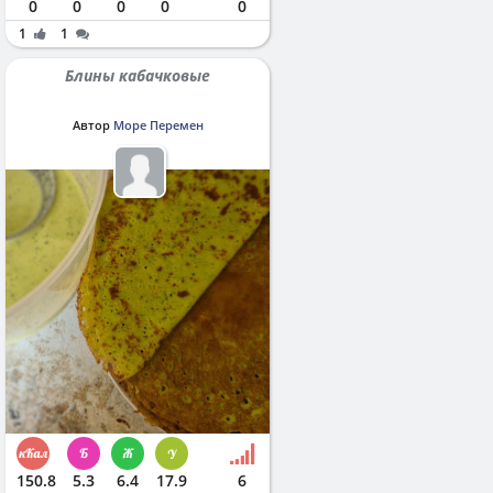
0
0
0
0
0
1
1
Блины кабачковые
Автор
Море Перемен
150.8
5.3
6.4
17.9
6