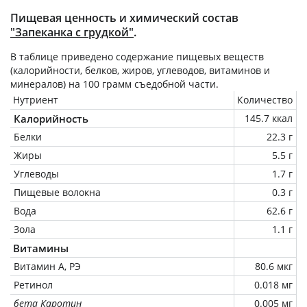
Пищевая ценность и химический состав
"Запеканка с грудкой"
.
В таблице приведено содержание пищевых веществ
(калорийности, белков, жиров, углеводов, витаминов и
минералов) на
100 грамм
съедобной части.
Нутриент
Количество
Калорийность
145.7 ккал
Белки
22.3 г
Жиры
5.5 г
Углеводы
1.7 г
Пищевые волокна
0.3 г
Вода
62.6 г
Зола
1.1 г
Витамины
Витамин А, РЭ
80.6 мкг
Ретинол
0.018 мг
бета Каротин
0.005 мг