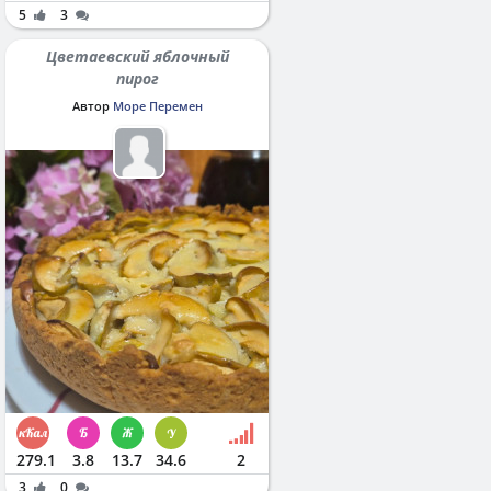
5
3
Цветаевский яблочный
пирог
Автор
Море Перемен
279.1
3.8
13.7
34.6
2
3
0