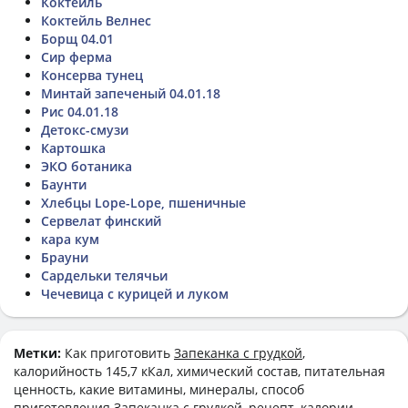
Коктейль
Коктейль Велнес
Борщ 04.01
Сир ферма
Консерва тунец
Минтай запеченый 04.01.18
Рис 04.01.18
Детокс-смузи
Картошка
ЭКО ботаника
Баунти
Хлебцы Lope-Lope, пшеничные
Сервелат финский
кара кум
Брауни
Сардельки телячьи
Чечевица с курицей и луком
Метки:
Как приготовить
Запеканка с грудкой
,
калорийность 145,7 кКал, химический состав, питательная
ценность, какие витамины, минералы, способ
приготовления Запеканка с грудкой, рецепт, калории,