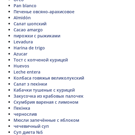
Pan blanco
Печенье овсяно-арахисовое
Almidón
Салат шопский
Cacao amargo
пирожки с рыжиками
Levadura
Harina de trigo
Azucar
Тост с копченой курицей
Huevos
Leche entera
Колбаса говяжья великолукский
Салат з пекінки
Кабачки тушеные с курицей
Закусочка из крабовых палочек
Скумбрия вареная с лимоном
Пекінка
чернослив
Мюсли запечённые с яблоком
чечевичный суп
Суп диета №5