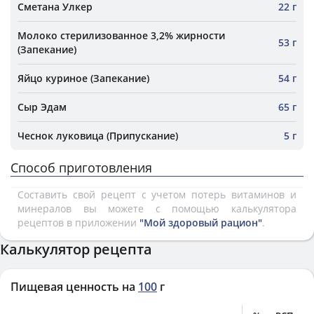
Сметана Улкер
22 г
Молоко стерилизованное 3,2% жирности
53 г
(Запекание)
Яйцо куриное (Запекание)
54 г
Сыр Эдам
65 г
Чеснок луковица (Припускание)
5 г
Способ приготовления
Составить свой рецепт с учетом потерь витаминов и
минералов вы можете с помощью калькулятора
рецептов в приложении
"Мой здоровый рацион"
.
Калькулятор рецепта
Пищевая ценность на
100
г