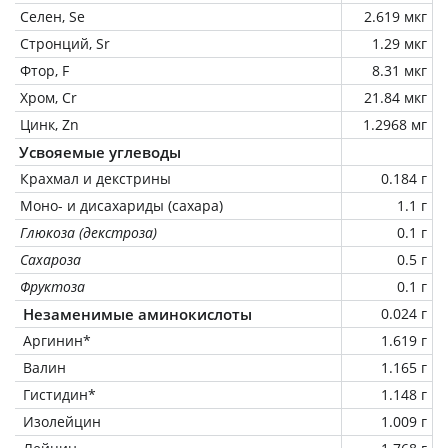
Селен, Se
2.619 мкг
Стронций, Sr
1.29 мкг
Фтор, F
8.31 мкг
Хром, Cr
21.84 мкг
Цинк, Zn
1.2968 мг
Усвояемые углеводы
Крахмал и декстрины
0.184 г
Моно- и дисахариды (сахара)
1.1 г
Глюкоза (декстроза)
0.1 г
Сахароза
0.5 г
Фруктоза
0.1 г
Незаменимые аминокислоты
0.024 г
Аргинин*
1.619 г
Валин
1.165 г
Гистидин*
1.148 г
Изолейцин
1.009 г