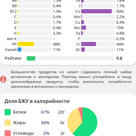
B6
1.3%
Fe
7.8%
B9
0.4%
I
1.7%
B12
1.3%
Co
90%
C
0.4%
Mn
2.2%
D
1.7%
Cu
8.3%
E
0.4%
Mo
15%
H
3.3%
Se
4.8%
вит.К
~
F
0.2%
PP
48%
Cr
44%
Калий
11%
Zn
11%
Рейтинг
9.8
Большинство продуктов не может содержать полный набор
витаминов и минералов. Поэтому важно употреблять в пищу
разннообразные продукты, чтобы восполнять потребности
организма в витаминах и минералах.
Доля БЖУ в калорийности
Белки
61
%
22
г
Жиры
34
%
6
г
Углеводы
5
%
2
г