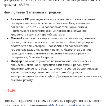
хромом - 43,7 %
Чем полезен Запеканка с грудкой
Витамин РР
участвует в окислительно-восстановительных
реакциях энергетического метаболизма. Недостаточное
потребление витамина сопровождается нарушением
нормального состояния кожных покровов, желудочно-
кишечного тракта и нервной системы.
Магний
участвует в энергетическом метаболизме, синтезе
белков, нуклеиновых кислот, обладает стабилизирующим
действием для мембран, необходим для поддержания
гомеостаза кальция, калия и натрия. Недостаток магния
приводит к гипомагниемии, повышению риска развития
гипертонии, болезней сердца.
Фосфор
принимает участие во многих физиологических
процессах, включая энергетический обмен, регулирует
кислотно-щелочного баланса, входит в состав фосфолипидов,
нуклеотидов и нуклеиновых кислот, необходим для
минерализации костей и зубов. Дефицит приводит к анорексии,
анемии, рахиту.
еще
Полный справочник самых полезных продуктов вы можете
посмотреть в приложении
«Мой здоровый рацион»
.