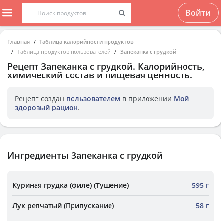
Войти
Главная
Таблица калорийности продуктов
Таблица продуктов пользователей
Запеканка с грудкой
Рецепт
Запеканка с грудкой
. Калорийность,
химический состав и пищевая ценность.
Рецепт создан
пользователем
в приложении
Мой
здоровый рацион
.
Ингредиенты Запеканка с грудкой
Куриная грудка (филе) (Тушение)
595 г
Лук репчатый (Припускание)
58 г