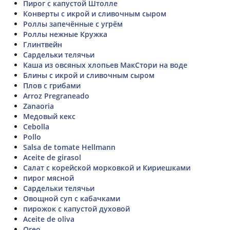
Пирог с капустой Штолле
Конверты с икрой и сливочным сыром
Роллы запечённые с угрём
Роллы нежные Кружка
Глинтвейн
Сардельки телячьи
Каша из овсяных хлопьев МакСтори на воде
Блины с икрой и сливочным сыром
Плов с грибами
Arroz Pregraneado
Zanaoria
Медовый кекс
Cebolla
Pollo
Salsa de tomate Hellmann
Aceite de girasol
Салат с корейской морковкой и Кириешками
пирог мясной
Сардельки телячьи
Овощной суп с кабачками
пирожок с капустой духовой
Aceite de oliva
Oreo