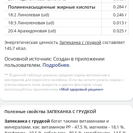
Полиненасыщенные жирные кислоты
0.284 г
18:2 Линолевая (ud)
0.246 г
18:3 Линоленовая (ud)
0.013 г
20:4 Арахидоновая (ud)
0.025 г
Энергетическая ценность
Запеканка с грудкой
составляет
145,7 кКал.
Основной источник: Создан в приложении
пользователем.
Подробнее
.
** В данной таблице указаны средние нормы витаминов и
минералов для взрослого человека. Если вы хотите узнать нормы с
учетом вашего пола, возраста и других факторов, тогда
воспользуйтесь приложением
«Мой здоровый рацион»
.
Полезные свойства ЗАПЕКАНКА С ГРУДКОЙ
Запеканка с грудкой
богат такими витаминами и
минералами, как: витамином PP - 47,5 %, магнием - 18,1 %,
фосфором - 19,6 %, кобальтом - 89,6 %, молибденом - 14,5 %,