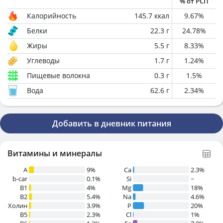
% от РСП
Калорийность
145.7
ккал
9.67
%
Белки
22.3
г
24.78
%
Жиры
5.5
г
8.33
%
Углеводы
1.7
г
1.24
%
Пищевые волокна
0.3
г
1.5
%
Вода
62.6
г
2.34
%
Добавить в дневник питания
Витамины и минералы
A
9%
Ca
2.3%
b-car
0.1%
Si
~
В1
4%
Mg
18%
B2
5.4%
Na
4.6%
Холин
3.9%
P
20%
B5
2.3%
Cl
1%