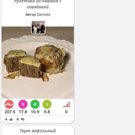
Рулетики из лаваша с
говядиной
Автор
Darinika
207.5
17.8
10.9
9.8
0
4
4
Торт вафельный