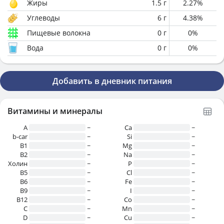
Жиры
1.5
г
2.27
%
Углеводы
6
г
4.38
%
Пищевые волокна
0
г
0
%
Вода
0
г
0
%
Добавить в дневник питания
Витамины и минералы
A
~
Ca
~
b-car
~
Si
~
В1
~
Mg
~
B2
~
Na
~
Холин
~
P
~
B5
~
Cl
~
B6
~
Fe
~
B9
~
I
~
B12
~
Co
~
C
~
Mn
~
D
~
Cu
~