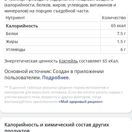
(калорийности, белков, жиров, углеводов, витаминов и
минералов) на
порцию
съедобной части.
Нутриент
Количество
Калорийность
65 ккал
Белки
7.5 г
Жиры
1.5 г
Углеводы
6 г
Энергетическая ценность
Коктейль
составляет 65 кКал.
Основной источник: Создан в приложении
пользователем.
Подробнее
.
** В данной таблице указаны средние нормы витаминов и
минералов для взрослого человека. Если вы хотите узнать нормы с
учетом вашего пола, возраста и других факторов, тогда
воспользуйтесь приложением
«Мой здоровый рацион»
.
Калорийность и химический состав других
продуктов