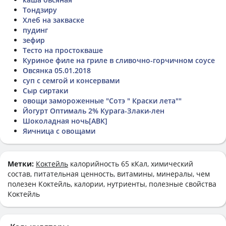
Тондзиру
Хлеб на закваске
пудинг
зефир
Тесто на простокваше
Куриное филе на гриле в сливочно-горчичном соусе
Овсянка 05.01.2018
суп с семгой и консервами
Сыр сиртаки
овощи замороженные "Сотэ " Краски лета""
Йогурт Оптималь 2% Курага-Злаки-лен
Шоколадная ночь[АВК]
Яичница с овощами
Метки:
Коктейль
калорийность 65 кКал, химический
состав, питательная ценность, витамины, минералы, чем
полезен Коктейль, калории, нутриенты, полезные свойства
Коктейль