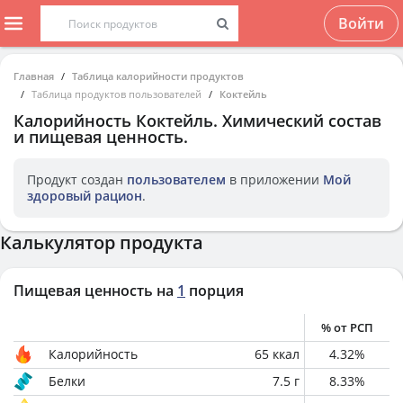
Войти
Главная
Таблица калорийности продуктов
Таблица продуктов пользователей
Коктейль
Калорийность
Коктейль
. Химический состав
и пищевая ценность.
Продукт создан
пользователем
в приложении
Мой
здоровый рацион
.
Калькулятор продукта
Пищевая ценность на
1
порция
% от РСП
Калорийность
65
ккал
4.32
%
Белки
7.5
г
8.33
%