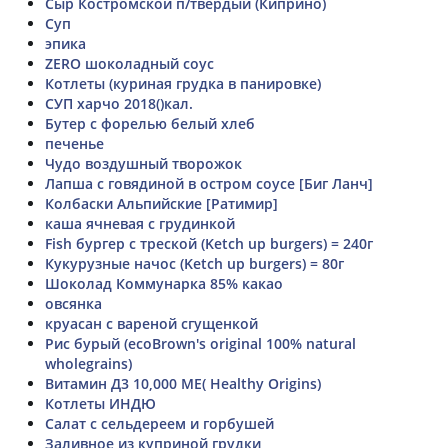
Сыр Костромской п/твердый (Киприно)
Суп
эпика
ZERO шоколадный соус
Котлеты (куриная грудка в панировке)
СУП харчо 2018()кал.
Бутер с форелью белый хлеб
печенье
Чудо воздушный творожок
Лапша с говядиной в остром соусе [Биг Ланч]
Колбаски Альпийские [Ратимир]
каша ячневая с грудинкой
Fish бургер с треской (Ketch up burgers) = 240г
Кукурузные начос (Ketch up burgers) = 80г
Шоколад Коммунарка 85% какао
овсянка
круасан с вареной сгущенкой
Рис бурый (ecoBrown's original 100% natural
wholegrains)
Витамин Д3 10,000 МЕ( Healthy Origins)
Котлеты ИНДЮ
Салат с сельдереем и горбушей
Заливное из куприной грудки