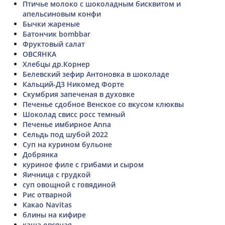
Птичье молоко с шоколадным бисквитом и
апельсиновым конфи
Бычки жареные
Батончик bombbar
Фруктовый салат
ОВСЯНКА
Хлебцы др.Корнер
Белевский зефир Антоновка в шоколаде
Кальций-Д3 Никомед Форте
Скумбрия запеченая в духовке
Печенье сдобное Венское со вкусом клюквы
Шоколад свисс росс темный
Печенье имбирное Anna
Сельдь под шубой 2022
Суп на курином бульоне
Добрянка
куриное филе с грибами и сыром
Яичница с грудкой
суп овощной с говядиной
Рис отварной
Какао Navitas
блины на кифире
каша овсяная