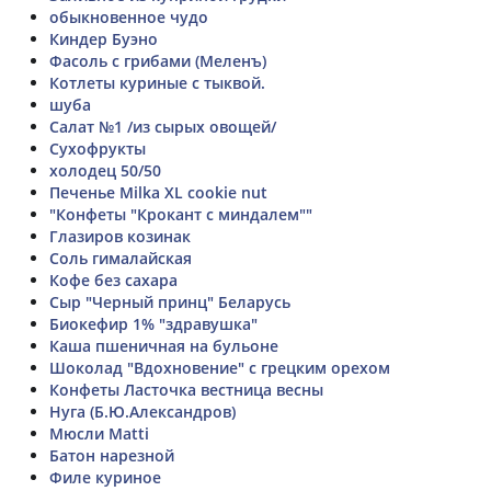
обыкновенное чудо
Киндер Буэно
Фасоль с грибами (Меленъ)
Котлеты куриные с тыквой.
шуба
Салат №1 /из сырых овощей/
Сухофрукты
холодец 50/50
Печенье Milka XL cookie nut
"Конфеты "Крокант с миндалем""
Глазиров козинак
Соль гималайская
Кофе без сахара
Сыр "Черный принц" Беларусь
Биокефир 1% "здравушка"
Каша пшеничная на бульоне
Шоколад "Вдохновение" с грецким орехом
Конфеты Ласточка вестница весны
Нуга (Б.Ю.Александров)
Мюсли Matti
Батон нарезной
Филе куриное