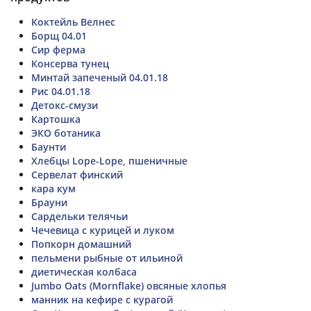
Коктейль Велнес
Борщ 04.01
Сир ферма
Консерва тунец
Минтай запеченый 04.01.18
Рис 04.01.18
Детокс-смузи
Картошка
ЭКО ботаника
Баунти
Хлебцы Lope-Lope, пшеничные
Сервелат финский
кара кум
Брауни
Сардельки телячьи
Чечевица с курицей и луком
Попкорн домашний
пельмени рыбные от ильиной
диетическая колбаса
Jumbo Oats (Mornflake) овсяные хлопья
манник на кефире с курагой