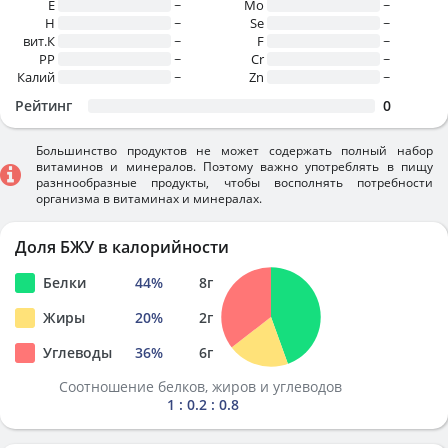
E
~
Mo
~
H
~
Se
~
вит.К
~
F
~
PP
~
Cr
~
Калий
~
Zn
~
Рейтинг
0
Большинство продуктов не может содержать полный набор
витаминов и минералов. Поэтому важно употреблять в пищу
разннообразные продукты, чтобы восполнять потребности
организма в витаминах и минералах.
Доля БЖУ в калорийности
Белки
44
%
8
г
Жиры
20
%
2
г
Углеводы
36
%
6
г
Соотношение белков, жиров и углеводов
1 : 0.2 : 0.8