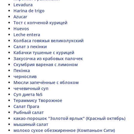
Levadura
Harina de trigo
Azucar
Тост с копченой курицей
Huevos
Leche entera
Колбаса говяжья великолукский
Салат з пекінки
Кабачки тушеные с курицей
Закусочка из крабовых палочек
Скумбрия вареная с лимоном
Пекінка
чернослив
Мюсли запечённые с яблоком
чечевичный суп
Суп диета №5
Тераммису Творожное
Салат Прага
Рыбный салат
какао-порошок "Золотой ярлык" (Красный октябрь)
мышиный салат
молоко сухое обезжиренное (Компаньон Сити)