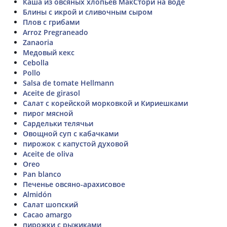
Каша из овсяных хлопьев МакСтори на воде
Блины с икрой и сливочным сыром
Плов с грибами
Arroz Pregraneado
Zanaoria
Медовый кекс
Cebolla
Pollo
Salsa de tomate Hellmann
Aceite de girasol
Салат с корейской морковкой и Кириешками
пирог мясной
Сардельки телячьи
Овощной суп с кабачками
пирожок с капустой духовой
Aceite de oliva
Oreo
Pan blanco
Печенье овсяно-арахисовое
Almidón
Салат шопский
Cacao amargo
пирожки с рыжиками