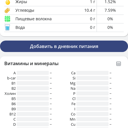
Жиры
1
г
1.52
%
Углеводы
10.4
г
7.59
%
Пищевые волокна
0
г
0
%
Вода
0
г
0
%
Добавить в дневник питания
Витамины и минералы
A
~
Ca
~
b-car
~
Si
~
В1
~
Mg
~
B2
~
Na
~
Холин
~
P
~
B5
~
Cl
~
B6
~
Fe
~
B9
~
I
~
B12
~
Co
~
C
~
Mn
~
D
~
Cu
~