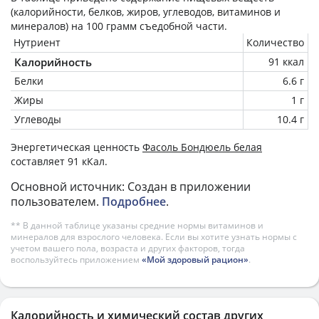
(калорийности, белков, жиров, углеводов, витаминов и
минералов) на
100 грамм
съедобной части.
Нутриент
Количество
Калорийность
91 ккал
Белки
6.6 г
Жиры
1 г
Углеводы
10.4 г
Энергетическая ценность
Фасоль Бондюель белая
составляет 91 кКал.
Основной источник: Создан в приложении
пользователем.
Подробнее
.
** В данной таблице указаны средние нормы витаминов и
минералов для взрослого человека. Если вы хотите узнать нормы с
учетом вашего пола, возраста и других факторов, тогда
воспользуйтесь приложением
«Мой здоровый рацион»
.
Калорийность и химический состав других