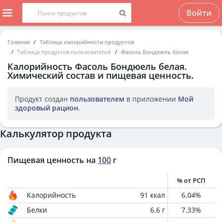
Войти
Главная
Таблица калорийности продуктов
Таблица продуктов пользователей
Фасоль Бондюель белая
Калорийность
Фасоль Бондюель белая
.
Химический состав и пищевая ценность.
Продукт создан
пользователем
в приложении
Мой
здоровый рацион
.
Калькулятор продукта
Пищевая ценность на
100
г
% от РСП
Калорийность
91
ккал
6.04
%
Белки
6.6
г
7.33
%