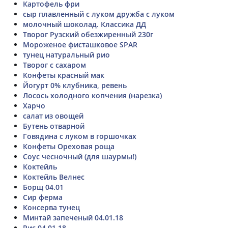
Картофель фри
сыр плавленный с луком дружба с луком
молочный шоколад. Классика ДД
Творог Рузский обезжиренный 230г
Мороженое фисташковое SPAR
тунец натуральный рио
Творог с сахаром
Конфеты красный мак
Йогурт 0% клубника, ревень
Лосось холодного копчения (нарезка)
Харчо
салат из овощей
Бутень отварной
Говядина с луком в горшочках
Конфеты Ореховая роща
Соус чесночный (для шаурмы!)
Коктейль
Коктейль Велнес
Борщ 04.01
Сир ферма
Консерва тунец
Минтай запеченый 04.01.18
Рис 04.01.18