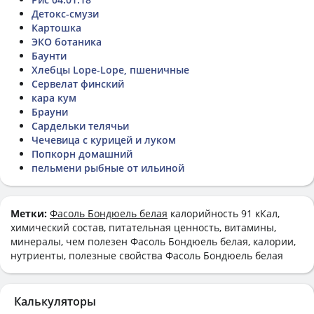
Детокс-смузи
Картошка
ЭКО ботаника
Баунти
Хлебцы Lope-Lope, пшеничные
Сервелат финский
кара кум
Брауни
Сардельки телячьи
Чечевица с курицей и луком
Попкорн домашний
пельмени рыбные от ильиной
Метки:
Фасоль Бондюель белая
калорийность 91 кКал,
химический состав, питательная ценность, витамины,
минералы, чем полезен Фасоль Бондюель белая, калории,
нутриенты, полезные свойства Фасоль Бондюель белая
Калькуляторы