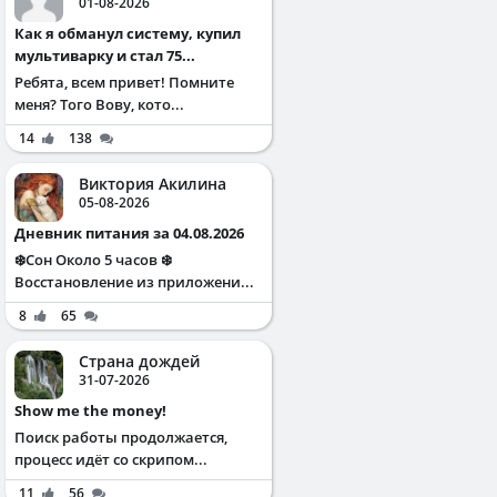
01-08-2026
Как я обманул систему, купил
мультиварку и стал 75...
Ребята, всем привет! Помните
меня? Того Вову, кото...
14
138
Виктория Акилина
05-08-2026
Дневник питания за 04.08.2026
❄️Сон Около 5 часов ❄️
Восстановление из приложени...
8
65
Страна дождей
31-07-2026
Show me the money!
Поиск работы продолжается,
процесс идёт со скрипом...
11
56