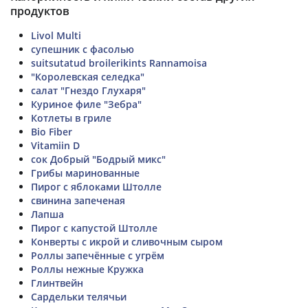
продуктов
Livol Multi
супешник с фасолью
suitsutatud broilerikints Rannamoisa
"Королевская селедка"
салат "Гнездо Глухаря"
Куриное филе "Зебра"
Котлеты в гриле
Bio Fiber
Vitamiin D
сок Добрый "Бодрый микс"
Грибы маринованные
Пирог с яблоками Штолле
свинина запеченая
Лапша
Пирог с капустой Штолле
Конверты с икрой и сливочным сыром
Роллы запечённые с угрём
Роллы нежные Кружка
Глинтвейн
Сардельки телячьи