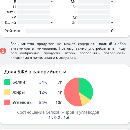
E
~
Mo
~
H
~
Se
~
вит.К
~
F
~
PP
~
Cr
~
Калий
~
Zn
~
Рейтинг
0
Большинство продуктов не может содержать полный набор
витаминов и минералов. Поэтому важно употреблять в пищу
разннообразные продукты, чтобы восполнять потребности
организма в витаминах и минералах.
Доля БЖУ в калорийности
Белки
34
%
7
г
Жиры
12
%
1
г
Углеводы
54
%
10
г
Соотношение белков, жиров и углеводов
1 : 0.2 : 1.6