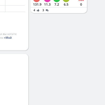
131.9
11.3
7.2
6.5
0
4
3
и вы хотите
ием
«Мой