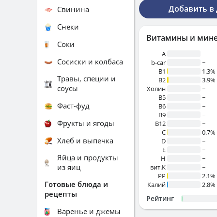
Добавить в
Свинина
Снеки
Витамины и мин
Соки
A
~
Сосиски и колбаса
b-car
~
В1
1.3%
Травы, специи и
B2
3.9%
соусы
Холин
~
B5
~
Фаст-фуд
B6
~
B9
~
Фрукты и ягоды
B12
~
C
0.7%
Хлеб и выпечка
D
~
E
~
Яйца и продукты
H
~
из яиц
вит.К
~
PP
2.1%
Готовые блюда и
Калий
2.8%
рецепты
Рейтинг
Варенье и джемы