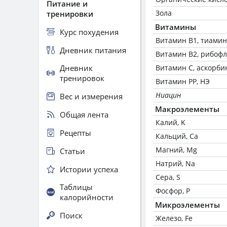
Питание и
Зола
тренировки
Витамины
Курс похудения
Витамин В1, тиамин
Дневник питания
Витамин В2, рибоф
Дневник
Витамин C, аскорби
тренировок
Витамин РР, НЭ
Ниацин
Вес и измерения
Макроэлементы
Общая лента
Калий, K
Рецепты
Кальций, Ca
Магний, Mg
Статьи
Натрий, Na
Истории успеха
Сера, S
Таблицы
Фосфор, P
калорийности
Микроэлементы
Поиск
Железо, Fe