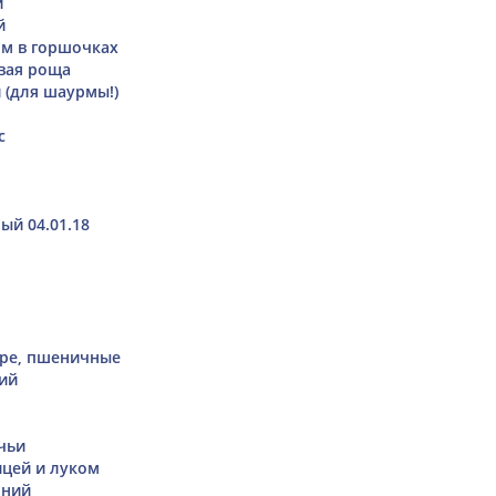
й
й
ом в горшочках
вая роща
 (для шаурмы!)
с
ый 04.01.18
ope, пшеничные
ий
чьи
ицей и луком
шний