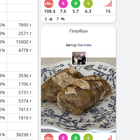
108.4
7.6
5.7
6.3
15
2
7
.6%
7895 г
Голубцы
.9%
2571 г
.3%
15000 г
Автор
Darinika
1%
4778 г
.4%
3536 г
.9%
1706 г
.8%
5731 г
.9%
5374 г
.6%
7413 г
.7%
1810 г
.1%
38298 г