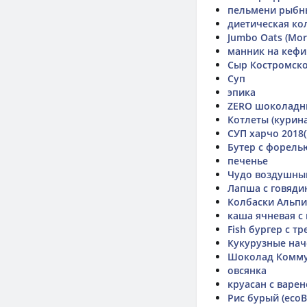
пельмени рыбн
диетическая ко
Jumbo Oats (Mor
манник на кефи
Сыр Костромско
Суп
эпика
ZERO шоколадн
Котлеты (курина
СУП харчо 2018(
Бутер с форель
печенье
Чудо воздушны
Лапша с говядин
Колбаски Альпи
каша ячневая с
Fish бургер с тр
Кукурузные начо
Шоколад Комму
овсянка
круасан с варе
Рис бурый (ecoBr