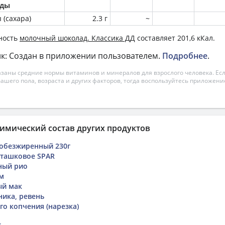
оды
 (сахара)
2.3 г
~
ность
молочный шоколад. Классика ДД
составляет 201,6 кКал.
к: Создан в приложении пользователем.
Подробнее
.
азаны средние нормы витаминов и минералов для взрослого человека. Есл
вашего пола, возраста и других факторов, тогда воспользуйтесь приложен
имический состав других продуктов
 обезжиренный 230г
ташковое SPAR
ный рио
ом
ый мак
ника, ревень
го копчения (нарезка)