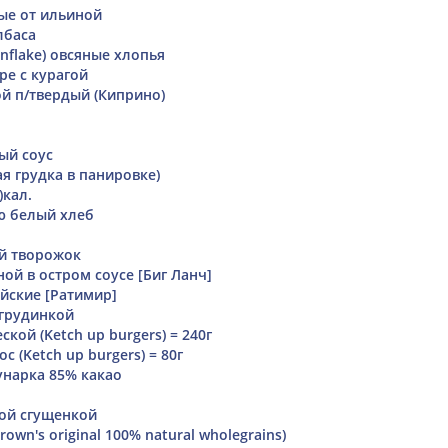
ые от ильиной
лбаса
nflake) овсяные хлопья
ре с курагой
й п/твердый (Киприно)
ый соус
я грудка в панировке)
)кал.
ю белый хлеб
й творожок
ой в остром соусе [Биг Ланч]
йские [Ратимир]
 грудинкой
еской (Ketch up burgers) = 240г
с (Ketch up burgers) = 80г
нарка 85% какао
ной сгущенкой
own's original 100% natural wholegrains)