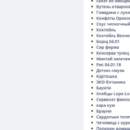
салат из овоще
Бутень отварно
Говядина с лук
Конфеты Орехо
Соус чесночный
Коктейль
Коктейль Велне
Борщ 04.01
Сир ферма
Консерва тунец
Минтай запечен
Рис 04.01.18
Детокс-смузи
Картошка
ЭКО ботаника
Баунти
Хлебцы Lope-L
Сервелат финск
кара кум
Брауни
Сардельки теля
Чечевица с кур
Попкорн дома