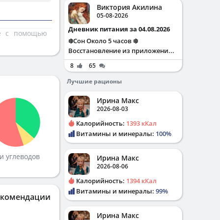
Виктория Акилина
05-08-2026
Дневник питания за 04.08.2026
те с помощью
❄️Сон Около 5 часов ❄️
Восстановление из приложени...
8
65
Лучшие рационы
Ирина Макс
2026-08-03
Калорийность:
1393 кКал
Витамины и минералы:
100%
и углеводов
Ирина Макс
2026-08-06
Калорийность:
1394 кКал
Витамины и минералы:
99%
екомендации
Ирина Макс