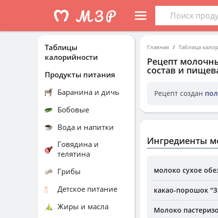
Таблицы
Главная
Таблица кало
калорийности
Рецепт
молочны
состав и пищев
Продукты питания
Баранина и дичь
Рецепт создан
пол
Бобовые
Вода и напитки
Ингредиенты м
Говядина и
телятина
молоко сухое обе
Грибы
Детское питание
какао-порошок "З
Жиры и масла
Молоко пастериз