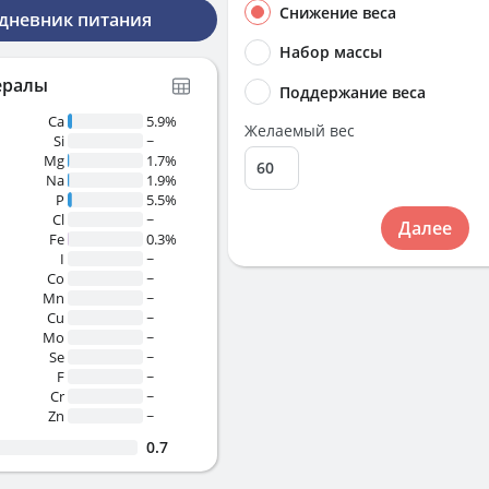
Снижение веса
 дневник питания
Набор массы
ералы
Поддержание веса
Ca
5.9%
Желаемый вес
Si
~
Mg
1.7%
Na
1.9%
P
5.5%
Cl
~
Далее
Fe
0.3%
I
~
Co
~
Mn
~
Cu
~
Mo
~
Se
~
F
~
Cr
~
Zn
~
0.7