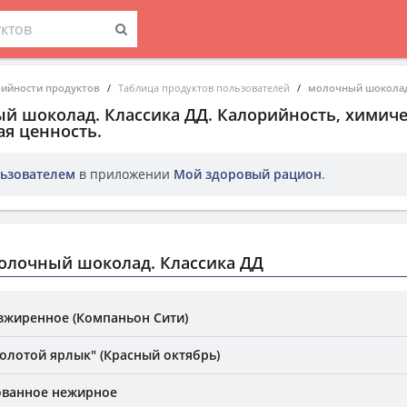
рийности продуктов
Таблица продуктов пользователей
молочный шоколад
й шоколад. Классика ДД
. Калорийность, химич
ая ценность.
ьзователем
в приложении
Мой здоровый рацион
.
олочный шоколад. Классика ДД
зжиренное (Компаньон Сити)
олотой ярлык" (Красный октябрь)
ованное нежирное