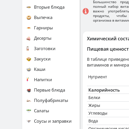
Большинство прод
Вторые блюда
полный набор вита
важно употребля
продукты, чтобы
Выпечка
организма в витами
Гарниры
Десерты
Химический сост
Заготовки
Пищевая ценност
Закуски
В таблице приведено
витаминов и минера
Каши
Нутриент
Напитки
Первые блюда
Калорийность
Белки
Полуфабрикаты
Жиры
Салаты
Углеводы
Соусы и заправки
Вода
Органические кисл