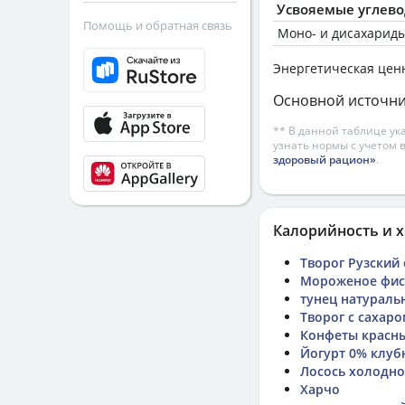
Усвояемые углев
Помощь и обратная связь
Моно- и дисахариды
Энергетическая цен
Основной источни
** В данной таблице ук
узнать нормы с учетом 
здоровый рацион»
.
Калорийность и х
Творог Рузский
Мороженое фис
тунец натураль
Творог с сахар
Конфеты красн
Йогурт 0% клуб
Лосось холодно
Харчо