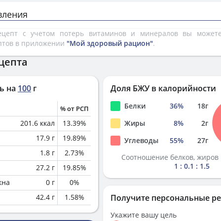
вления
рецепт с учетом потерь витаминов и минералов вы може
птов в приложении
"Мой здоровый рацион"
.
цепта
ь на
100
г
Доля БЖУ в калорийности
Белки
36
%
18
г
% от РСП
201.6
ккал
13.39
%
Жиры
8
%
2
г
17.9
г
19.89
%
Углеводы
55
%
27
г
1.8
г
2.73
%
Соотношение белков, жиров 
1 : 0.1 : 1.5
27.2
г
19.85
%
кна
0
г
0
%
42.4
г
1.58
%
Получите персональные р
Укажите вашу цель