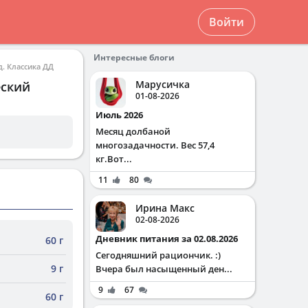
Войти
Интересные блоги
. Классика ДД
Марусичка
еский
01-08-2026
Июль 2026
Месяц долбаной
многозадачности. Вес 57,4
кг.Вот...
11
80
Ирина Макс
02-08-2026
Дневник питания за 02.08.2026
60 г
Сегодняшний рациончик. :)
9 г
Вчера был насыщенный ден...
9
67
60 г