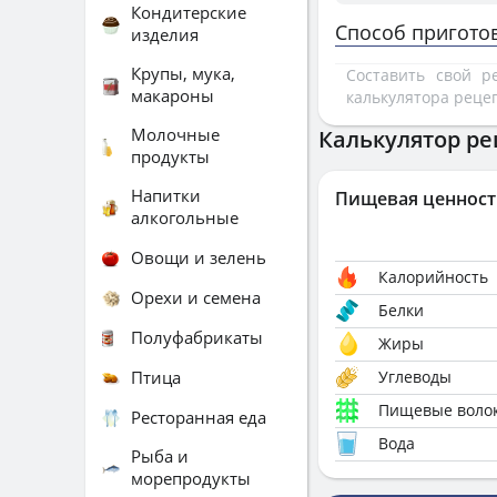
Кондитерские
Способ пригото
изделия
Крупы, мука,
Составить свой 
макароны
калькулятора реце
Молочные
Калькулятор ре
продукты
Напитки
Пищевая ценност
алкогольные
Овощи и зелень
Калорийность
Орехи и семена
Белки
Полуфабрикаты
Жиры
Птица
Углеводы
Пищевые воло
Ресторанная еда
Вода
Рыба и
морепродукты