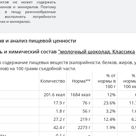
уктов не может содержать
минов и минералов. Поэтому
ть в пищу разннообразные
 восполнять потребности
нах и минералах.
ав и анализ пищевой ценности
ь и химический состав
"молочный шоколад. Классика
 содержание пищевых веществ (калорийности, белков, жиров, у
лов) на
100 грамм
съедобной части.
% от
%
Количество
Норма**
нормы в
норм
100 г
100 к
201.6 ккал
1684 ккал
12%
17.9 г
76 г
23.6%
11
1.8 г
56 г
3.2%
1
27.2 г
219 г
12.4%
6
42.4 г
2273 г
1.9%
0
оты
0.1 г
~