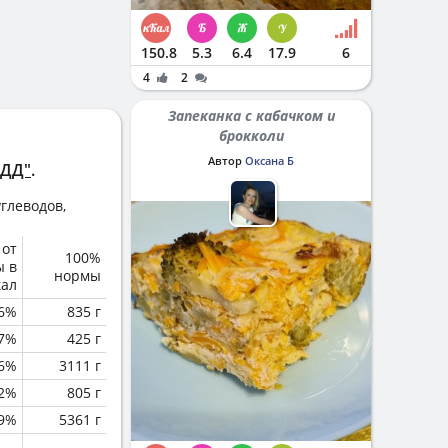
150.8
5.3
6.4
17.9
6
4
2
Запеканка с кабачком и
брокколи
Автор
Оксана Б
 ДД"
.
глеводов,
 от
100%
ы в
нормы
кал
6%
835 г
.7%
425 г
.6%
3111 г
.2%
805 г
.9%
5361 г