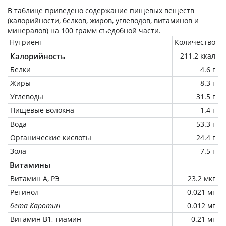
В таблице приведено содержание пищевых веществ
(калорийности, белков, жиров, углеводов, витаминов и
минералов) на
100 грамм
съедобной части.
Нутриент
Количество
Калорийность
211.2 ккал
Белки
4.6 г
Жиры
8.3 г
Углеводы
31.5 г
Пищевые волокна
1.4 г
Вода
53.3 г
Органические кислоты
24.4 г
Зола
7.5 г
Витамины
Витамин А, РЭ
23.2 мкг
Ретинол
0.021 мг
бета Каротин
0.012 мг
Витамин В1, тиамин
0.21 мг