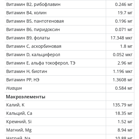
Витамин В2, рибофлавин
0.246 мг
Витамин В4, холин
19.7 мг
Витамин В5, пантотеновая
0.196 мг
Витамин В6, пиридоксин
0.071 мг
Витамин В9, фолаты
17.348 мкг
Витамин C, аскорбиновая
1.8 мг
Витамин D, кальциферол
0.052 мкг
Витамин Е, альфа токоферол, ТЭ
2.96 мг
Витамин Н, биотин
1.196 мкг
Витамин РР, НЭ
1.3608 мг
Ниацин
0.584 мг
Макроэлементы
Калий, K
135.79 мг
Кальций, Ca
18.35 мг
Кремний, Si
1.52 мг
Магний, Mg
8.94 мг
Натрий, Na
10.88 мг