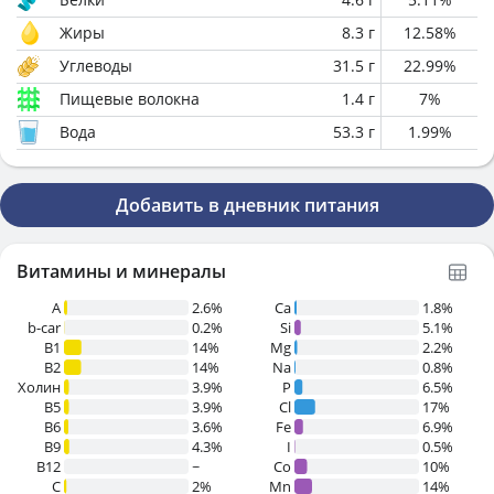
Жиры
8.3
г
12.58
%
Углеводы
31.5
г
22.99
%
Пищевые волокна
1.4
г
7
%
Вода
53.3
г
1.99
%
Добавить в дневник питания
Витамины и минералы
A
2.6%
Ca
1.8%
b-car
0.2%
Si
5.1%
В1
14%
Mg
2.2%
B2
14%
Na
0.8%
Холин
3.9%
P
6.5%
B5
3.9%
Cl
17%
B6
3.6%
Fe
6.9%
B9
4.3%
I
0.5%
B12
~
Co
10%
C
2%
Mn
14%