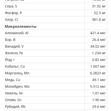
Сера, S
31.92 мг
Фосфор, P
52.3 мг
Хлор, Cl
381.8 мг
Микроэлементы
Алюминий, Al
421.4 мкг
Бор, B
26.4 мкг
Ванадий, V
34.02 мкг
Железо, Fe
1.234 мг
Йод, I
0.82 мкг
Кобальт, Co
1.007 мкг
Марганец, Mn
0.2823 мг
Медь, Cu
49.1 мкг
Молибден, Mo
5.512 мкг
Никель, Ni
1.01 мкг
Олово, Sn
1.96 мкг
Рубидий, Rb
29.6 мкг