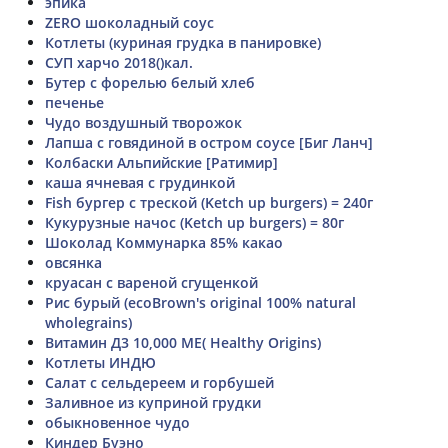
эпика
ZERO шоколадный соус
Котлеты (куриная грудка в панировке)
СУП харчо 2018()кал.
Бутер с форелью белый хлеб
печенье
Чудо воздушный творожок
Лапша с говядиной в остром соусе [Биг Ланч]
Колбаски Альпийские [Ратимир]
каша ячневая с грудинкой
Fish бургер с треской (Ketch up burgers) = 240г
Кукурузные начос (Ketch up burgers) = 80г
Шоколад Коммунарка 85% какао
овсянка
круасан с вареной сгущенкой
Рис бурый (ecoBrown's original 100% natural
wholegrains)
Витамин Д3 10,000 МЕ( Healthy Origins)
Котлеты ИНДЮ
Салат с сельдереем и горбушей
Заливное из куприной грудки
обыкновенное чудо
Киндер Буэно