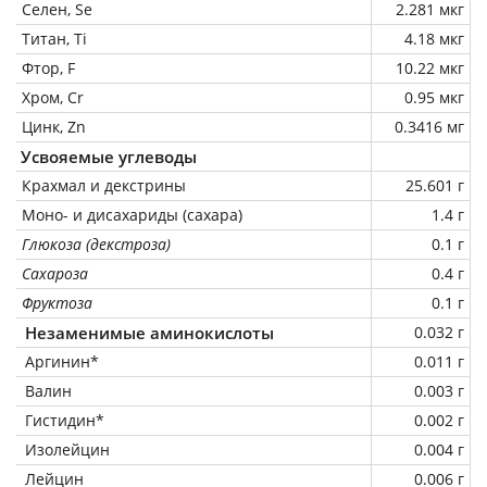
Селен, Se
2.281 мкг
Титан, Ti
4.18 мкг
Фтор, F
10.22 мкг
Хром, Cr
0.95 мкг
Цинк, Zn
0.3416 мг
Усвояемые углеводы
Крахмал и декстрины
25.601 г
Моно- и дисахариды (сахара)
1.4 г
Глюкоза (декстроза)
0.1 г
Сахароза
0.4 г
Фруктоза
0.1 г
Незаменимые аминокислоты
0.032 г
Аргинин*
0.011 г
Валин
0.003 г
Гистидин*
0.002 г
Изолейцин
0.004 г
Лейцин
0.006 г