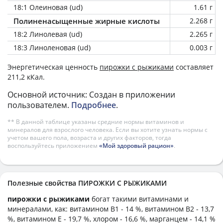
18:1 Олеиновая (ud)
1.61 г
Полиненасыщенные жирные кислоты
2.268 г
18:2 Линолевая (ud)
2.265 г
18:3 Линоленовая (ud)
0.003 г
Энергетическая ценность
пирожки с рыжиками
составляет
211,2 кКал.
Основной источник: Создан в приложении
пользователем.
Подробнее
.
** В данной таблице указаны средние нормы витаминов и
минералов для взрослого человека. Если вы хотите узнать нормы с
учетом вашего пола, возраста и других факторов, тогда
воспользуйтесь приложением
«Мой здоровый рацион»
.
Полезные свойства ПИРОЖКИ С РЫЖИКАМИ
пирожки с рыжиками
богат такими витаминами и
минералами, как: витамином B1 - 14 %, витамином B2 - 13,7
%, витамином E - 19,7 %, хлором - 16,6 %, марганцем - 14,1 %