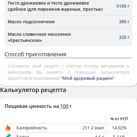
Тесто дрожжевое и тесто дрожжевое
5100 г
сдобное (для пирожков жареных, простых)
Масло подсолнечное
300 г
Масло сливочное несоленое
325 г
«Крестьянское»
Способ приготовления
Составить свой рецепт с учетом потерь витаминов и
минералов вы можете с помощью калькулятора
рецептов в приложении
"Мой здоровый рацион"
.
Калькулятор рецепта
Пищевая ценность на
100
г
% от РСП
Калорийность
211.2
ккал
14.02
%
Белки
4.6
г
5.11
%