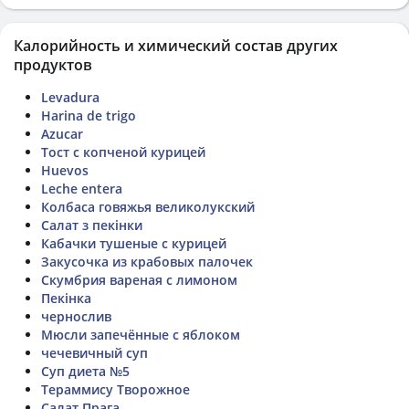
Калорийность и химический состав других
продуктов
Levadura
Harina de trigo
Azucar
Тост с копченой курицей
Huevos
Leche entera
Колбаса говяжья великолукский
Салат з пекінки
Кабачки тушеные с курицей
Закусочка из крабовых палочек
Скумбрия вареная с лимоном
Пекінка
чернослив
Мюсли запечённые с яблоком
чечевичный суп
Суп диета №5
Тераммису Творожное
Салат Прага