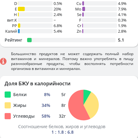
D
0.5%
Cu
4.9%
E
20%
Mo
7.9%
H
2.4%
Se
4.1%
вит.К
~
F
0.3%
PP
6.8%
Cr
1.9%
Калий
5.4%
Zn
2.8%
Рейтинг
5.1
Большинство продуктов не может содержать полный набор
витаминов и минералов. Поэтому важно употреблять в пищу
разннообразные продукты, чтобы восполнять потребности
организма в витаминах и минералах.
Доля БЖУ в калорийности
Белки
8
%
5
г
Жиры
34
%
8
г
Углеводы
58
%
32
г
Соотношение белков, жиров и углеводов
1 : 1.8 : 6.8