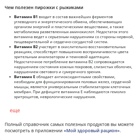
Чем полезен пирожки с рыжиками
Витамин В1
входит в состав важнейших ферментов
углеводного и энергетического обмена, обеспечивающих
организм энергией и пластическими веществами, а также
метаболизма разветвленных аминокислот. Недостаток этого
витамина ведет к серьезным нарушениям со стороны нервной,
пищеварительной и сердечно-сосудистой систем.
Витамин В2
участвует в окислительно-восстановительных
реакциях, способствует повышению восприимчивости цвета
зрительным анализатором и темновой адаптации.
Недостаточное потребление витамина В2 сопровождается
нарушением состояния кожных покровов, слизистых оболочек,
нарушением светового и сумеречного зрения.
Витамин Е
обладает антиоксидантными свойствами,
необходим для функционирования половых желез, сердечной
мышцы, является универсальным стабилизатором клеточных
мембран. При дефиците витамина Е наблюдаются гемолиз
эритроцитов, неврологические нарушения.
еще
Полный справочник самых полезных продуктов вы можете
посмотреть в приложении
«Мой здоровый рацион»
.