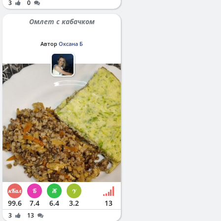
3
0
Омлет с кабачком
Автор
Оксана Б
99.6
7.4
6.4
3.2
13
3
13