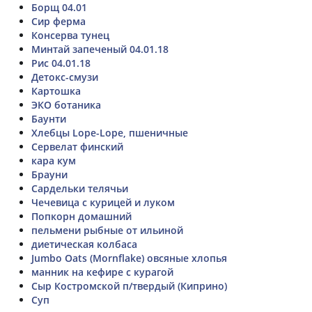
Борщ 04.01
Сир ферма
Консерва тунец
Минтай запеченый 04.01.18
Рис 04.01.18
Детокс-смузи
Картошка
ЭКО ботаника
Баунти
Хлебцы Lope-Lope, пшеничные
Сервелат финский
кара кум
Брауни
Сардельки телячьи
Чечевица с курицей и луком
Попкорн домашний
пельмени рыбные от ильиной
диетическая колбаса
Jumbo Oats (Mornflake) овсяные хлопья
манник на кефире с курагой
Сыр Костромской п/твердый (Киприно)
Суп