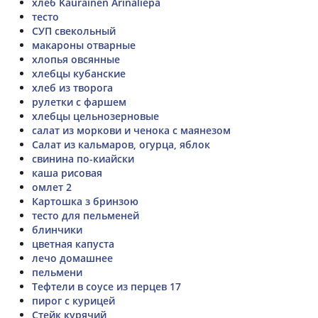
хлеб Kaurainen Arinaliepä
тесто
СУП свекольный
макароны отварные
хлопья овсянные
хлебцы кубанские
хлеб из творога
рулетки с фаршем
хлебцы цельнозерновые
салат из моркови и ченока с маянезом
Салат из кальмаров, огурца, яблок
свинина по-киайски
каша рисовая
омлет 2
Картошка з бринзою
тесто для пельменей
блинчики
цветная капуста
лечо домашнее
пельмени
Тефтели в соусе из перцев 17
пирог с курицей
Стейк курячий