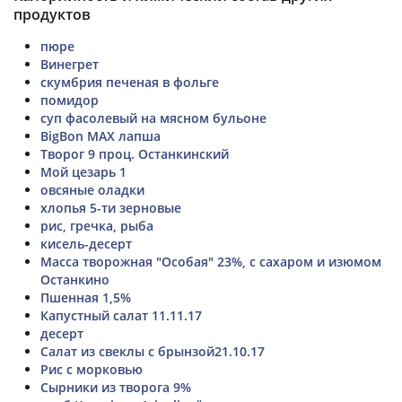
продуктов
пюре
Винегрет
скумбрия печеная в фольге
помидор
суп фасолевый на мясном бульоне
BigBon MAX лапша
Творог 9 проц. Останкинский
Мой цезарь 1
овсяные оладки
хлопья 5-ти зерновые
рис, гречка, рыба
кисель-десерт
Масса творожная "Особая" 23%, с сахаром и изюмом
Останкино
Пшенная 1,5%
Капустный салат 11.11.17
десерт
Салат из свеклы с брынзой21.10.17
Рис с морковью
Сырники из творога 9%