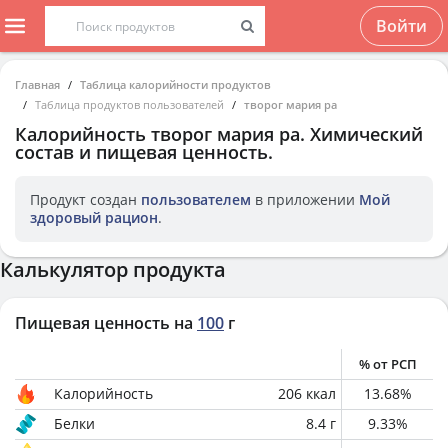
Войти
Главная
Таблица калорийности продуктов
Таблица продуктов пользователей
творог мария ра
Калорийность
творог мария ра
. Химический
состав и пищевая ценность.
Продукт создан
пользователем
в приложении
Мой
здоровый рацион
.
Калькулятор продукта
Пищевая ценность на
100
г
% от РСП
Калорийность
206
ккал
13.68
%
Белки
8.4
г
9.33
%