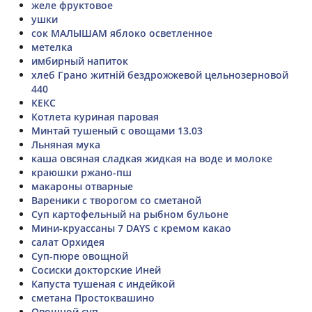
желе фруктовое
ушки
сок МАЛЫШАМ яблоко осветленное
метелка
имбирный напиток
хлеб Грано житній бездрожжевой цельнозерновой
440
КЕКС
Котлета куриная паровая
Минтай тушеный с овощами 13.03
Льняная мука
каша овсяная сладкая жидкая на воде и молоке
краюшки ржано-пш
макароны отварные
Вареники с творогом со сметаной
Суп картофельный на рыбном бульоне
Мини-круассаны 7 DAYS с кремом какао
салат Орхидея
Суп-пюре овощной
Сосиски докторские Иней
Капуста тушеная с индейкой
сметана Простоквашино
Овощной суп