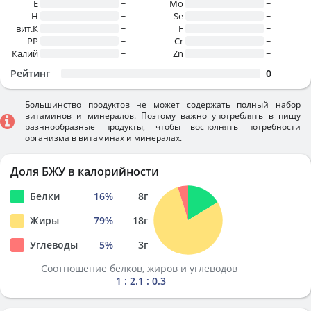
E
~
Mo
~
H
~
Se
~
вит.К
~
F
~
PP
~
Cr
~
Калий
~
Zn
~
Рейтинг
0
Большинство продуктов не может содержать полный набор
витаминов и минералов. Поэтому важно употреблять в пищу
разннообразные продукты, чтобы восполнять потребности
организма в витаминах и минералах.
Доля БЖУ в калорийности
Белки
16
%
8
г
Жиры
79
%
18
г
Углеводы
5
%
3
г
Соотношение белков, жиров и углеводов
1 : 2.1 : 0.3