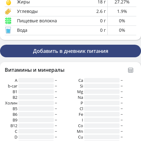
Жиры
18
г
27.27
%
Углеводы
2.6
г
1.9
%
Пищевые волокна
0
г
0
%
Вода
0
г
0
%
Добавить в дневник питания
Витамины и минералы
A
~
Ca
~
b-car
~
Si
~
В1
~
Mg
~
B2
~
Na
~
Холин
~
P
~
B5
~
Cl
~
B6
~
Fe
~
B9
~
I
~
B12
~
Co
~
C
~
Mn
~
D
~
Cu
~