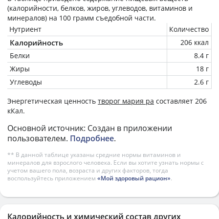
(калорийности, белков, жиров, углеводов, витаминов и
минералов) на
100 грамм
съедобной части.
Нутриент
Количество
Калорийность
206 ккал
Белки
8.4 г
Жиры
18 г
Углеводы
2.6 г
Энергетическая ценность
творог мария ра
составляет 206
кКал.
Основной источник: Создан в приложении
пользователем.
Подробнее
.
** В данной таблице указаны средние нормы витаминов и
минералов для взрослого человека. Если вы хотите узнать нормы с
учетом вашего пола, возраста и других факторов, тогда
воспользуйтесь приложением
«Мой здоровый рацион»
.
Калорийность и химический состав других