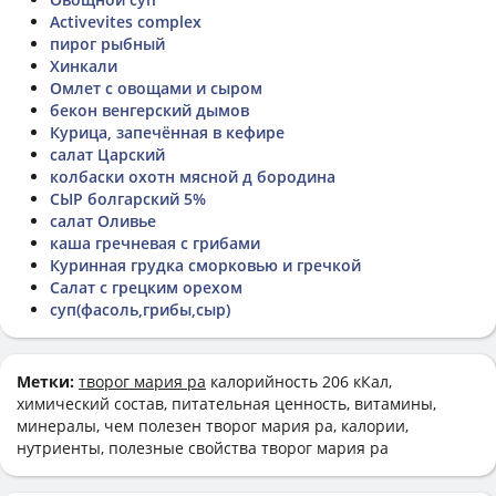
Activevites complex
пирог рыбный
Хинкали
Омлет с овощами и сыром
бекон венгерский дымов
Курица, запечённая в кефире
салат Царский
колбаски охотн мясной д бородина
СЫР болгарский 5%
салат Оливье
каша гречневая с грибами
Куринная грудка сморковью и гречкой
Салат с грецким орехом
суп(фасоль,грибы,сыр)
Метки:
творог мария ра
калорийность 206 кКал,
химический состав, питательная ценность, витамины,
минералы, чем полезен творог мария ра, калории,
нутриенты, полезные свойства творог мария ра