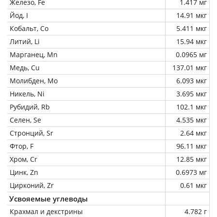
Железо, Fe
1.417 мг
Йод, I
14.91 мкг
Кобальт, Co
5.411 мкг
Литий, Li
15.94 мкг
Марганец, Mn
0.0965 мг
Медь, Cu
137.01 мкг
Молибден, Mo
6.093 мкг
Никель, Ni
3.695 мкг
Рубидий, Rb
102.1 мкг
Селен, Se
4.535 мкг
Стронций, Sr
2.64 мкг
Фтор, F
96.11 мкг
Хром, Cr
12.85 мкг
Цинк, Zn
0.6973 мг
Цирконий, Zr
0.61 мкг
Усвояемые углеводы
Крахмал и декстрины
4.782 г