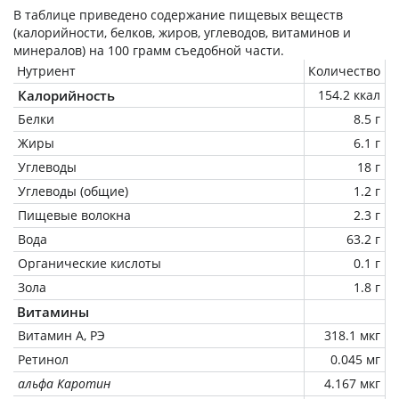
В таблице приведено содержание пищевых веществ
(калорийности, белков, жиров, углеводов, витаминов и
минералов) на
100 грамм
съедобной части.
Нутриент
Количество
Калорийность
154.2 ккал
Белки
8.5 г
Жиры
6.1 г
Углеводы
18 г
Углеводы (общие)
1.2 г
Пищевые волокна
2.3 г
Вода
63.2 г
Органические кислоты
0.1 г
Зола
1.8 г
Витамины
Витамин А, РЭ
318.1 мкг
Ретинол
0.045 мг
альфа Каротин
4.167 мкг