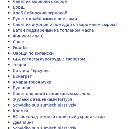
Салат из моркови с сыром
Борщ
Хлеб Сибирский зерновой
Рулет с крабовыми палочками
Салат из огурцов и помидор с творожным сыром#
Батон поджареный на топленом масле
Финики (Иран)
Салат
Fidorka
Овощи по китайски
GLA котлеты курогрудь с творогом
творог
Котлета Геркулес
Винегрет
Амарантовая мука
Рул шок
Салат овощной с оливковым маслом
Жульен с вешенками Натуся
Schvidko sup sumisch plastivziv
Кремка
ЕС-шоколад тёмный пористый украли сахар
Дамплинг
Schvidko sup sumisch plastivziv