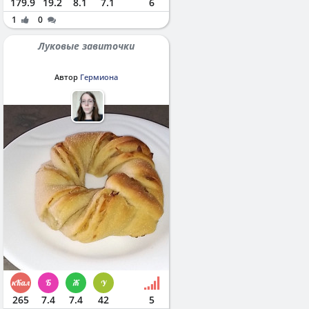
179.9
19.2
8.1
7.1
6
1
0
Луковые завиточки
Автор
Гермиона
265
7.4
7.4
42
5