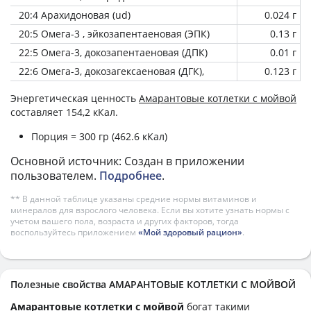
20:4 Арахидоновая (ud)
0.024 г
20:5 Омега-3 , эйкозапентаеновая (ЭПК)
0.13 г
22:5 Омега-3, докозапентаеновая (ДПК)
0.01 г
22:6 Омега-3, докозагексаеновая (ДГК),
0.123 г
Энергетическая ценность
Амарантовые котлетки с мойвой
составляет 154,2 кКал.
Порция = 300 гр (462.6 кКал)
Основной источник: Создан в приложении
пользователем.
Подробнее
.
** В данной таблице указаны средние нормы витаминов и
минералов для взрослого человека. Если вы хотите узнать нормы с
учетом вашего пола, возраста и других факторов, тогда
воспользуйтесь приложением
«Мой здоровый рацион»
.
Полезные свойства АМАРАНТОВЫЕ КОТЛЕТКИ С МОЙВОЙ
Амарантовые котлетки с мойвой
богат такими