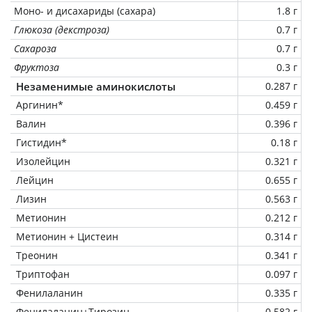
Моно- и дисахариды (сахара)
1.8 г
Глюкоза (декстроза)
0.7 г
Сахароза
0.7 г
Фруктоза
0.3 г
Незаменимые аминокислоты
0.287 г
Аргинин*
0.459 г
Валин
0.396 г
Гистидин*
0.18 г
Изолейцин
0.321 г
Лейцин
0.655 г
Лизин
0.563 г
Метионин
0.212 г
Метионин + Цистеин
0.314 г
Треонин
0.341 г
Триптофан
0.097 г
Фенилаланин
0.335 г
Фенилаланин+Тирозин
0.582 г