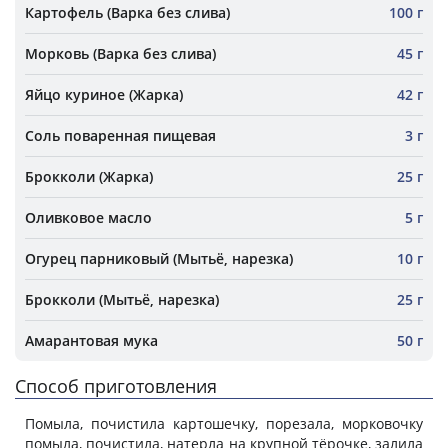
Картофель (Варка без слива)
100 г
Морковь (Варка без слива)
45 г
Яйцо куриное (Жарка)
42 г
Соль поваренная пищевая
3 г
Брокколи (Жарка)
25 г
Оливковое масло
5 г
Огурец парниковый (Мытьё, нарезка)
10 г
Брокколи (Мытьё, нарезка)
25 г
Амарантовая мука
50 г
Способ приготовления
Помыла, почистила картошечку, порезала, морковочку
помыла, почистила, натерла на крупной тёрочке, залила