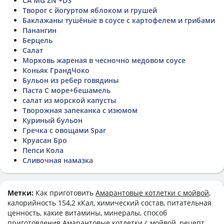
CA MG ZN +D3
Творог с йогуртом яблоком и грушей
Баклажаны тушёные в соусе с картофелем и грибами
Панангин
Берцель
Салат
Морковь жареная в чесночно медовом соусе
Коньяк ГрандЧоко
Бульон из ребер говядины
Паста С море+бешамель
салат из морской капусты
Творожная запеканка с изюмом
Куриный бульон
Гречка с овощами Spar
Круасан Бро
Пепси Кола
Сливочная намазка
Метки:
Как приготовить
Амарантовые котлетки с мойвой
,
калорийность 154,2 кКал, химический состав, питательная
ценность, какие витамины, минералы, способ
приготовления Амарантовые котлетки с мойвой, рецепт,