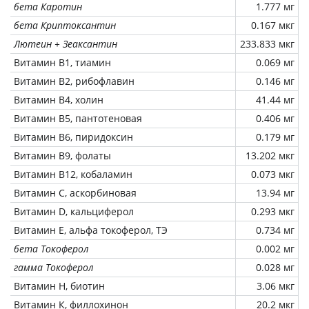
бета Каротин
1.777 мг
бета Криптоксантин
0.167 мкг
Лютеин + Зеаксантин
233.833 мкг
Витамин В1, тиамин
0.069 мг
Витамин В2, рибофлавин
0.146 мг
Витамин В4, холин
41.44 мг
Витамин В5, пантотеновая
0.406 мг
Витамин В6, пиридоксин
0.179 мг
Витамин В9, фолаты
13.202 мкг
Витамин В12, кобаламин
0.073 мкг
Витамин C, аскорбиновая
13.94 мг
Витамин D, кальциферол
0.293 мкг
Витамин Е, альфа токоферол, ТЭ
0.734 мг
бета Токоферол
0.002 мг
гамма Токоферол
0.028 мг
Витамин Н, биотин
3.06 мкг
Витамин К, филлохинон
20.2 мкг