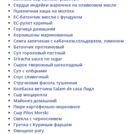
Сердце индейки жаренное на оливковом масле
Пшеничная каша на молоке
ЕС-батончик мюсли с фундуком
ЕС-рулет куриный
Горчица домашняя
Корнишоны маринованные
Семга запеченая с кабачком,сельдереем, лимоном
Батончик протеиновый
Суп гороховый постный
Sriracha sauce no sugar
Сырок творожный шоколадный
Суп с клёцками
Соус сливочный
Стручковая фасоль тушенная
Колбаска ветчина Salam de casа Лидл
Сыр моцарелла
Майонез домашний
Пюре картофельно-морковное
Сыр Pilos Morski
Свекла с черносливом
Гречка с Куриным фаршем
Овощное рагу