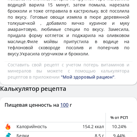
водицей варила 15 минут, затем помыла, нарезала
брокколи и тоже отправила в кастрюльку, всё посолила
по вкусу. Готовые овощи измяла в пюре деревянной
толкушечкой , добавило яичко куриное и муку
амарантовую, любимые специи по вкусу. Замесила,
придала форму котлеток и поджарила на оливковом
маслице.Филе мойвы припустила в водице на
тефлоновой сковороде посолив и поперчив по
вкусу.Украсила огурчиком и брокколи.
Составить свой рецепт с учетом потерь витаминов и
минералов вы можете с помощью калькулятора
рецептов в приложении
"Мой здоровый рацион"
.
Калькулятор рецепта
Пищевая ценность на
100
г
% от РСП
Калорийность
154.2
ккал
10.24
%
Белки
8.5
г
9.44
%