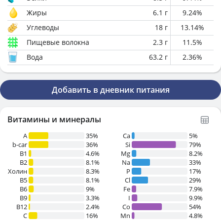
Жиры
6.1
г
9.24
%
Углеводы
18
г
13.14
%
Пищевые волокна
2.3
г
11.5
%
Вода
63.2
г
2.36
%
Добавить в дневник питания
Витамины и минералы
A
35%
Ca
5%
b-car
36%
Si
79%
В1
4.6%
Mg
8.2%
B2
8.1%
Na
33%
Холин
8.3%
P
17%
B5
8.1%
Cl
29%
B6
9%
Fe
7.9%
B9
3.3%
I
9.9%
B12
2.4%
Co
54%
C
16%
Mn
4.8%