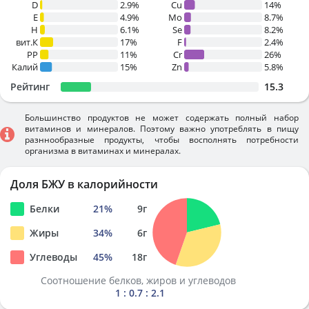
D
2.9%
Cu
14%
E
4.9%
Mo
8.7%
H
6.1%
Se
8.2%
вит.К
17%
F
2.4%
PP
11%
Cr
26%
Калий
15%
Zn
5.8%
Рейтинг
15.3
Большинство продуктов не может содержать полный набор
витаминов и минералов. Поэтому важно употреблять в пищу
разннообразные продукты, чтобы восполнять потребности
организма в витаминах и минералах.
Доля БЖУ в калорийности
Белки
21
%
9
г
Жиры
34
%
6
г
Углеводы
45
%
18
г
Соотношение белков, жиров и углеводов
1 : 0.7 : 2.1