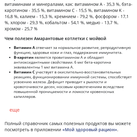
витаминами и минералами, как: витамином А - 35,3 %, бэта-
каротином - 35,5 %, витамином C - 15,5 %, витамином K -
16,8 %, калием - 15,3 %, кремнием - 79,2 %, фосфором - 17,1
%, хлором - 29,3 %, кобальтом - 54,1 %, медью - 13,7 %,
хромом - 25,7 %
Чем полезен Амарантовые котлетки с мойвой
Витамин А
отвечает за нормальное развитие, репродуктивную
функцию, здоровье кожи и глаз, поддержание иммунитета.
В-каротин
является провитамином А и обладает
антиоксидантными свойствами. 6 мкг бета-каротина
эквивалентны 1 мкг витамина А.
Витамин С
участвует в окислительно-восстановительных
реакциях, функционировании иммунной системы, способствует
усвоению железа. Дефицит приводит к рыхлости и
кровоточивости десен, носовым кровотечениям вследствие
повышенной проницаемости и ломкости кровеносных
капилляров.
еще
Полный справочник самых полезных продуктов вы можете
посмотреть в приложении
«Мой здоровый рацион»
.