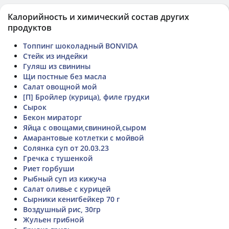
Калорийность и химический состав других
продуктов
Топпинг шоколадный BONVIDA
Стейк из индейки
Гуляш из свинины
Щи постные без масла
Салат овощной мой
[П] Бройлер (курица), филе грудки
Сырок
Бекон мираторг
Яйца с овощами,свининой,сыром
Амарантовые котлетки с мойвой
Солянка суп от 20.03.23
Гречка с тушенкой
Риет горбуши
Рыбный суп из кижуча
Салат оливье с курицей
Сырники кенигбейкер 70 г
Воздушный рис, 30гр
Жульен грибной