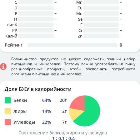
C
~
Mn
~
D
~
Cu
~
E
~
Mo
~
H
~
Se
~
вит.К
~
F
~
PP
~
Cr
~
Калий
~
Zn
~
Рейтинг
0
Большинство продуктов не может содержать полный набор
витаминов и минералов. Поэтому важно употреблять в пищу
разннообразные продукты, чтобы восполнять потребности
организма в витаминах и минералах.
Доля БЖУ в калорийности
Белки
64
%
20
г
Жиры
14
%
2
г
Углеводы
22
%
7
г
Соотношение белков, жиров и углеводов
1 : 0.1 : 0.4