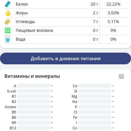
Белки
20
г
22.22
%
Жиры
2
г
3.03
%
Углеводы
7
г
5.11
%
Пищевые волокна
0
г
0
%
Вода
0
г
0
%
Добавить в дневник питания
Витамины и минералы
A
~
Ca
~
b-car
~
Si
~
В1
~
Mg
~
B2
~
Na
~
Холин
~
P
~
B5
~
Cl
~
B6
~
Fe
~
B9
~
I
~
B12
~
Co
~