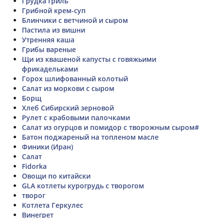
Грудка гриль
Грибной крем-суп
Блинчики с ветчиной и сыром
Пастила из вишни
Утренняя каша
Грибы вареные
Щи из квашеной капусты с говяжьими
фрикадельками
Горох шлифованный колотый
Салат из моркови с сыром
Борщ
Хлеб Сибирский зерновой
Рулет с крабовыми палочками
Салат из огурцов и помидор с творожным сыром#
Батон поджареный на топленом масле
Финики (Иран)
Салат
Fidorka
Овощи по китайски
GLA котлеты курогрудь с творогом
творог
Котлета Геркулес
Винегрет