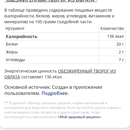
В таблице приведено содержание пищевых веществ
(калорийности, белков, жиров, углеводов, витаминов и
минералов) на
100 грамм
съедобной части.
Нутриент
Количество
Калорийность
136 ккал
Белки
20 г
Жиры
2 г
Углеводы
7 г
Энергетическая ценность
ОБЕЗЖИРЕННЫЙ ТВОРОГ ИЗ
ОБРАТА
составляет 136 кКал.
Основной источник: Создан в приложении
пользователем.
Подробнее
.
** В данной таблице указаны средние нормы витаминов и
минералов для взрослого человека. Если вы хотите узнать нормы с
учетом вашего пола, возраста и других факторов, тогда
воспользуйтесь приложением
«Мой здоровый рацион»
.