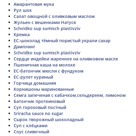
Амарантовая мука
Рул шок
Салат овощной с оливковым маслом
Жульен с вешенками Натуся
Schvidko sup sumisch plastivziv
Кремка
ЕС-шоколад тёмный пористый украли сахар
Дамплинг
Schvidko sup sumisch plastivziv
Сердце индейки жаренное на оливковом масле
Пшеничная каша на молоке
ЕС-батончик мюсли с фундуком
ЕС-рулет куриный
Горчица домашняя
Корнишоны маринованные
Семга запеченая с кабачком,сельдереем, лимоном
Батончик протеиновый
Суп гороховый постный
Sriracha sauce no sugar
Сырок творожный шоколадный
Суп с клёцками
Соус сливочный