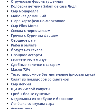
Стручковая фасоль тушенная
Колбаска ветчина Salam de casа Лидл
Сыр моцарелла
Майонез домашний
Пюре картофельно-морковное
Сыр Pilos Morski
Свекла с черносливом
Гречка с Куриным фаршем
Овощное рагу
Рыба в омлете
Йогурт без сахара
Овощное ассорти
Спагетти N5 9 минут
Сдобные колечки с сахаром
Масло 72%
Тесто творожное безглютеновое (рисовая мука)
Салат из помидоров со сметаной
Сыр легкий
Щи из кислой капусты
Грибы белые сушеные
медальоны из горбуши и брокколи
Лепёшка со вкусом сыра
Аквадетрим