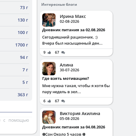
Интересные блоги
73 г
Ирина Макс
130 г
02-08-2026
Дневник питания за 02.08.2026
100 г
Сегодняшний рациончик. :)
Вчера был насыщенный ден...
1700 г
9
67
94 г
Алина
7 г
30-07-2026
Где взять мотивацию?
5 г
Мне нужна такая, чтобы я хотя бы
пару недель в зел...
363 г
6
67
Виктория Акилина
05-08-2026
те с помощью
Дневник питания за 04.08.2026
❄️Сон Около 5 часов ❄️