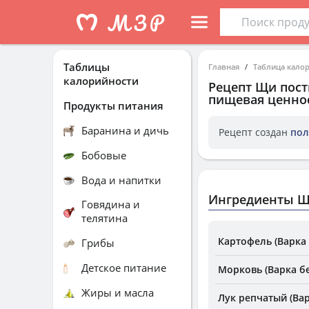
Таблицы
Главная
Таблица кало
калорийности
Рецепт
Щи пост
пищевая ценнос
Продукты питания
Баранина и дичь
Рецепт создан
пол
Бобовые
Вода и напитки
Ингредиенты Щ
Говядина и
телятина
Картофель (Варка 
Грибы
Детское питание
Морковь (Варка бе
Жиры и масла
Лук репчатый (Вар