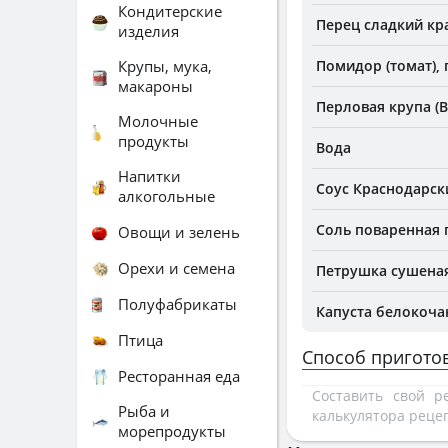
Кондитерские
Перец сладкий кр
изделия
Крупы, мука,
Помидор (томат), 
макароны
Перловая крупа (В
Молочные
продукты
Вода
Напитки
Соус Краснодарск
алкогольные
Соль поваренная
Овощи и зелень
Орехи и семена
Петрушка сушена
Полуфабрикаты
Капуста белокочан
Птица
Способ пригото
Ресторанная еда
Составить свой 
Рыба и
калькулятора реце
морепродукты