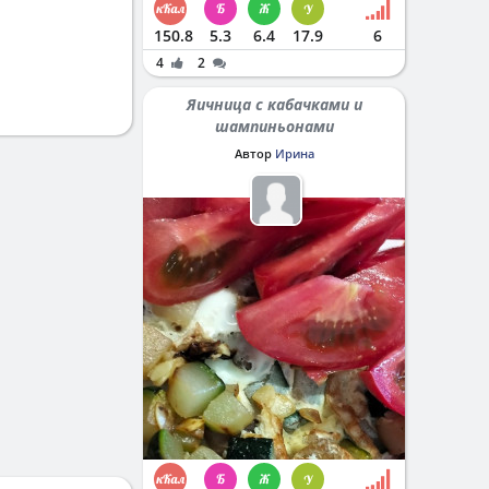
150.8
5.3
6.4
17.9
6
4
2
Яичница с кабачками и
шампиньонами
Автор
Ирина