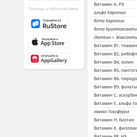
Витамин А, РЭ
Помощь и обратная связь
альфа Каротин
бета Каротин
бета Криптоксанти
Лютеин + Зеаксант
Витамин В1, тиамин
Витамин В2, рибоф
Витамин В4, холин
Витамин В5, пантот
Витамин В6, пирид
Витамин В9, фолаты
Витамин C, аскорби
Витамин Е, альфа т
гамма Токоферол
Витамин Н, биотин
Витамин К, филлох
Витамин РР, НЭ