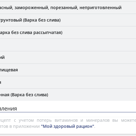
асный, замороженный, порезанный, неприготовленный
грунтовый (Варка без слива)
арка без слива рассыпчатая)
ий
 пищевая
я
ная (Варка без слива)
вления
рецепт с учетом потерь витаминов и минералов вы може
птов в приложении
"Мой здоровый рацион"
.