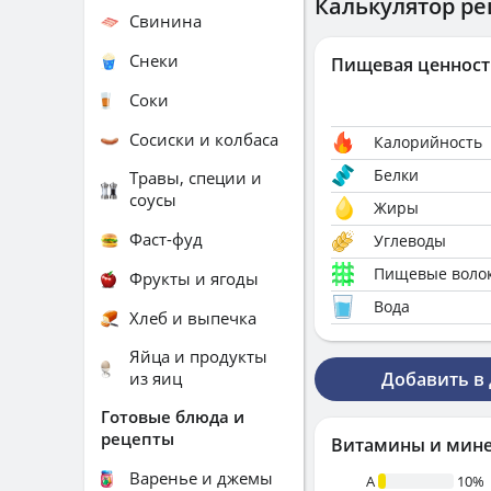
Калькулятор ре
Свинина
Снеки
Пищевая ценност
Соки
Сосиски и колбаса
Калорийность
Белки
Травы, специи и
соусы
Жиры
Фаст-фуд
Углеводы
Пищевые воло
Фрукты и ягоды
Вода
Хлеб и выпечка
Яйца и продукты
из яиц
Добавить в
Готовые блюда и
рецепты
Витамины и мин
Варенье и джемы
A
10%