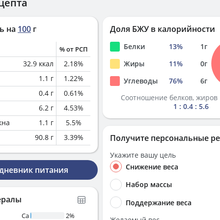
цепта
ь на
100
г
Доля БЖУ в калорийности
Белки
13
%
1
г
% от РСП
32.9
ккал
2.18
%
Жиры
11
%
0
г
1.1
г
1.22
%
Углеводы
76
%
6
г
0.4
г
0.61
%
Соотношение белков, жиров 
1 : 0.4 : 5.6
6.2
г
4.53
%
кна
1.1
г
5.5
%
90.8
г
3.39
%
Получите персональные р
Укажите вашу цель
Снижение веса
 дневник питания
Набор массы
ералы
Поддержание веса
Ca
2%
Желаемый вес