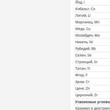
Йод, I
Кобальт, Co
Литий, Li
Марганец, Mn
Медь, Cu
Молибден, Mo
Никель, Ni
Рубидий, Rb
Селен, Se
Стронций, Sr
Титан, Ti
Фтор, F
Хром, Cr
Цинк, Zn
Цирконий, Zr
Усвояемые углев
Крахмал и декстри