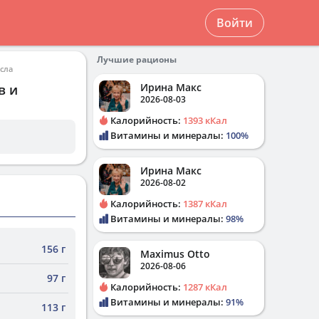
Войти
Лучшие рационы
сла
Ирина Макс
в и
2026-08-03
Калорийность:
1393 кКал
Витамины и минералы:
100%
Ирина Макс
2026-08-02
Калорийность:
1387 кКал
Витамины и минералы:
98%
156 г
Maximus Otto
2026-08-06
97 г
Калорийность:
1287 кКал
Витамины и минералы:
91%
113 г