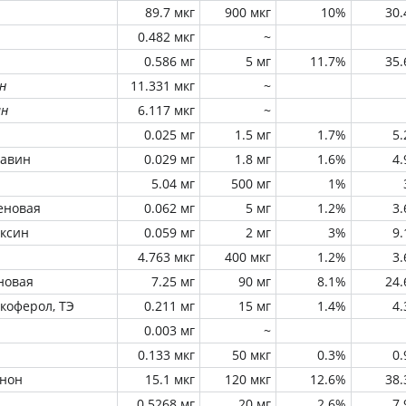
89.7 мкг
900 мкг
10%
30
0.482 мкг
~
0.586 мг
5 мг
11.7%
35
н
11.331 мкг
~
ин
6.117 мкг
~
0.025 мг
1.5 мг
1.7%
5
лавин
0.029 мг
1.8 мг
1.6%
4
5.04 мг
500 мг
1%
еновая
0.062 мг
5 мг
1.2%
3
оксин
0.059 мг
2 мг
3%
9
4.763 мкг
400 мкг
1.2%
3
новая
7.25 мг
90 мг
8.1%
24
окоферол, ТЭ
0.211 мг
15 мг
1.4%
4
0.003 мг
~
0.133 мкг
50 мкг
0.3%
0
инон
15.1 мкг
120 мкг
12.6%
38
0.5268 мг
20 мг
2.6%
7