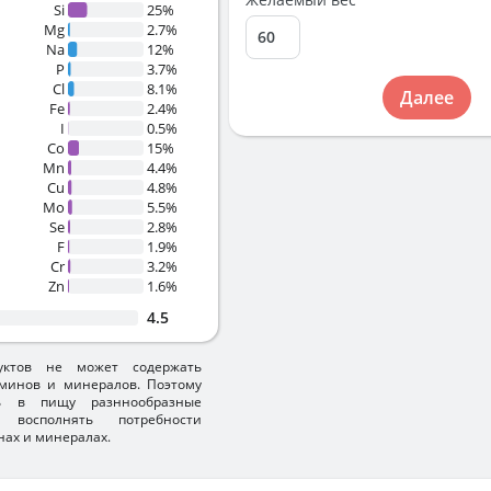
Si
25%
Mg
2.7%
Na
12%
P
3.7%
Cl
8.1%
Далее
Fe
2.4%
I
0.5%
Co
15%
Mn
4.4%
Cu
4.8%
Mo
5.5%
Se
2.8%
F
1.9%
Cr
3.2%
Zn
1.6%
4.5
уктов не может содержать
минов и минералов. Поэтому
ть в пищу разннообразные
 восполнять потребности
нах и минералах.