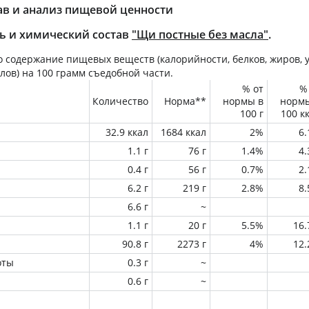
ав и анализ пищевой ценности
ь и химический состав
"Щи постные без масла"
.
 содержание пищевых веществ (калорийности, белков, жиров, у
лов) на
100 грамм
съедобной части.
% от
%
Количество
Норма**
нормы в
норм
100 г
100 к
32.9 ккал
1684 ккал
2%
6
1.1 г
76 г
1.4%
4
0.4 г
56 г
0.7%
2
6.2 г
219 г
2.8%
8
6.6 г
~
1.1 г
20 г
5.5%
16
90.8 г
2273 г
4%
12
оты
0.3 г
~
0.6 г
~