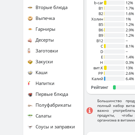
b-car
12%
Вторые блюда
В1
1.7%
B2
1.6%
Выпечка
Холин
1%
B5
1.2%
Гарниры
B6
2.9%
B9
1.2%
Десерты
B12
~
C
8.1%
Заготовки
D
~
E
1.4%
Закуски
H
0.3%
вит.К
13%
Каши
PP
2.6%
Калий
6.4%
Напитки
Рейтинг
Первые блюда
Большинство прод
Полуфабрикаты
полный набор вита
важно употребля
Салаты
продукты, чтобы
организма в витами
Соусы и заправки