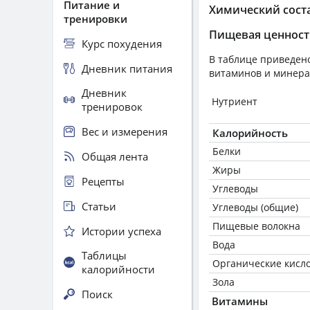
Питание и
Химический сост
тренировки
Пищевая ценност
Курс похудения
В таблице приведено
Дневник питания
витаминов и минера
Дневник
Нутриент
тренировок
Вес и измерения
Калорийность
Белки
Общая лента
Жиры
Рецепты
Углеводы
Статьи
Углеводы (общие)
Пищевые волокна
Истории успеха
Вода
Таблицы
Органические кисл
калорийности
Зола
Поиск
Витамины