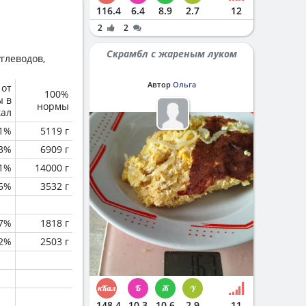
116.4
6.4
8.9
2.7
12
2
2
Скрамбл с жареным луком
глеводов,
Автор
Ольга
 от
100%
ы в
нормы
кал
.1%
5119 г
.3%
6909 г
.1%
14000 г
.5%
3532 г
.7%
1818 г
.2%
2503 г
148.4
10.3
10.6
2.9
11