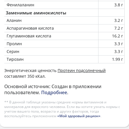
Фенилаланин
3.8 г
Заменимые аминокислоты
Аланин
3.2 г
Аспарагиновая кислота
7.2 г
Глутаминовая кислота
16.2 г
Пролин
3.3 г
Серин
3.3 г
Тирозин
1.99 г
Энергетическая ценность
Протеин подсолнечный
составляет 350 кКал.
Основной источник: Создан в приложении
пользователем.
Подробнее
.
** В данной таблице указаны средние нормы витаминов и
минералов для взрослого человека. Если вы хотите узнать нормы с
учетом вашего пола, возраста и других факторов, тогда
воспользуйтесь приложением
«Мой здоровый рацион»
.