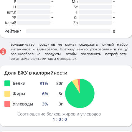
E
~
Mo
~
H
~
Se
~
вит.К
~
F
~
PP
~
Cr
~
Калий
~
Zn
~
Рейтинг
0
Большинство продуктов не может содержать полный набор
витаминов и минералов. Поэтому важно употреблять в пищу
разннообразные продукты, чтобы восполнять потребности
организма в витаминах и минералах.
Доля БЖУ в калорийности
Белки
91
%
80
г
Жиры
6
%
3
г
Углеводы
3
%
3
г
Соотношение белков, жиров и углеводов
1 : 0 : 0