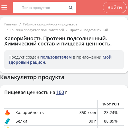
Войти
Главная
Таблица калорийности продуктов
Таблица продуктов пользователей
Протеин подсолнечный
Калорийность
Протеин подсолнечный
.
Химический состав и пищевая ценность.
Продукт создан
пользователем
в приложении
Мой
здоровый рацион
.
Калькулятор продукта
Пищевая ценность на
100
г
% от РСП
Калорийность
350
ккал
23.24
%
Белки
80
г
88.89
%