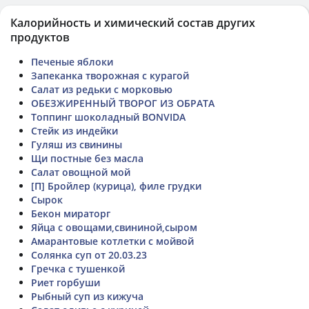
Калорийность и химический состав других
продуктов
Печеные яблоки
Запеканка творожная с курагой
Салат из редьки с морковью
ОБЕЗЖИРЕННЫЙ ТВОРОГ ИЗ ОБРАТА
Топпинг шоколадный BONVIDA
Стейк из индейки
Гуляш из свинины
Щи постные без масла
Салат овощной мой
[П] Бройлер (курица), филе грудки
Сырок
Бекон мираторг
Яйца с овощами,свининой,сыром
Амарантовые котлетки с мойвой
Солянка суп от 20.03.23
Гречка с тушенкой
Риет горбуши
Рыбный суп из кижуча