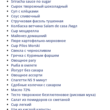
Sriracha sauce no sugar
Сырок творожный шоколадный
Суп с клёцками
Соус сливочный
Стручковая фасоль тушенная
Колбаска ветчина Salam de casа Лидл
Сыр моцарелла
Майонез домашний
Пюре картофельно-морковное
Сыр Pilos Morski
Свекла с черносливом
Гречка с Куриным фаршем
Овощное рагу
Рыба в омлете
Йогурт без сахара
Овощное ассорти
Спагетти N5 9 минут
Сдобные колечки с сахаром
Масло 72%
Тесто творожное безглютеновое (рисовая мука)
Салат из помидоров со сметаной
Сыр легкий
Щи из кислой капусты