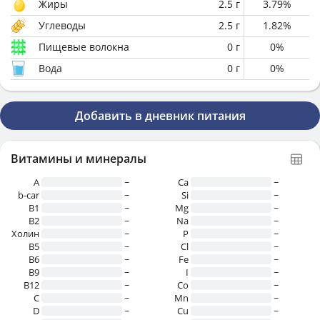
Жиры
2.5
г
3.79
%
Углеводы
2.5
г
1.82
%
Пищевые волокна
0
г
0
%
Вода
0
г
0
%
Добавить в дневник питания
Витамины и минералы
A
~
Ca
~
b-car
~
Si
~
В1
~
Mg
~
B2
~
Na
~
Холин
~
P
~
B5
~
Cl
~
B6
~
Fe
~
B9
~
I
~
B12
~
Co
~
C
~
Mn
~
D
~
Cu
~