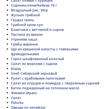
Салат оливье с курицей
Сырники кенигбейкер 70 г
Воздушный рис, 30гр
Жульен грибной
Грудка гриль
Грибной крем-суп
Блинчики с ветчиной и сыром
Пастила из вишни
Утренняя каша
Грибы вареные
Щи из квашеной капусты с говяжьими
фрикадельками
Горох шлифованный колотый
Салат из моркови с сыром
Борщ
Хлеб Сибирский зерновой
Рулет с крабовыми палочками
Салат из огурцов и помидор с творожным сыром#
Батон поджареный на топленом масле
Финики (Иран)
Салат
Fidorka
Овощи по китайски