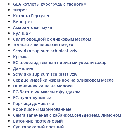
GLA котлеты курогрудь с творогом
творог
Котлета Геркулес
Винегрет
Амарантовая мука
Рул шок
Салат овощной с оливковым маслом
Жульен с вешенками Натуся
Schvidko sup sumisch plastivziv
Кремка
ЕС-шоколад тёмный пористый украли сахар
Дамплинг
Schvidko sup sumisch plastivziv
Сердце индейки жаренное на оливковом масле
Пшеничная каша на молоке
ЕС-батончик мюсли с фундуком
ЕС-рулет куриный
Горчица домашняя
Корнишоны маринованные
Семга запеченая с кабачком,сельдереем, лимоном
Батончик протеиновый
Суп гороховый постный