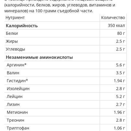
(калорийности, белков, жиров, углеводов, витаминов и
минералов) на
100 грамм
съедобной части.
Нутриент
Количество
Калорийность
350 ккал
Белки
80 г
Жиры
2.5 г
Углеводы
2.5 г
Незаменимые аминокислоты
Аргинин*
5.6 г
Валин
3.5 г
Гистидин*
1.94 г
Изолейцин
2.8 г
Лейцин
5.2 г
Лизин
2.7 г
Метионин
1.96 г
Треонин
2.8 г
Триптофан
1.06 г