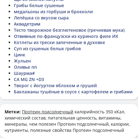
Грибы белые сушеные
медальоны из горбуши и брокколи
Лепёшка со вкусом сыра
Аквадетрим
Тесто творожное безглютеновое (гречневая мука)
Отвивные по-французски из куриного филе ИХ
Котлеты из трески запеченные в духовке
Суп из сушеных белых грибов
Цинк
Жульен
Оливье пп
Шаурма#
CA MG ZN +D3
Творог с йогуртом яблоком и грушей
Баклажаны тушёные в соусе с картофелем и грибами
Метки:
Протеин подсолнечный
калорийность 350 кКал,
химический состав, питательная ценность, витамины,
минералы, чем полезен Протеин подсолнечный, калории,
нутриенты, полезные свойства Протеин подсолнечный