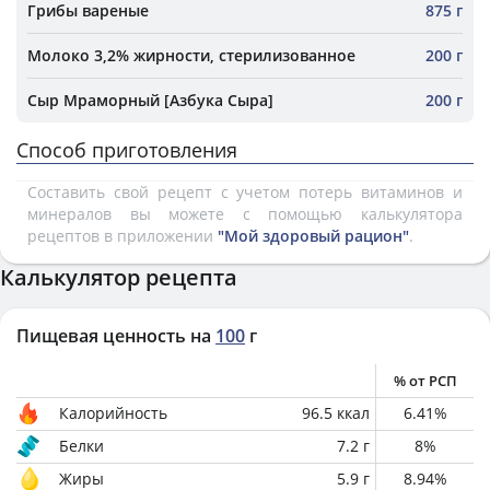
Грибы вареные
875 г
Молоко 3,2% жирности, стерилизованное
200 г
Сыр Мраморный [Азбука Сыра]
200 г
Способ приготовления
Составить свой рецепт с учетом потерь витаминов и
минералов вы можете с помощью калькулятора
рецептов в приложении
"Мой здоровый рацион"
.
Калькулятор рецепта
Пищевая ценность на
100
г
% от РСП
Калорийность
96.5
ккал
6.41
%
Белки
7.2
г
8
%
Жиры
5.9
г
8.94
%