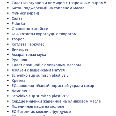
Салат из огурцов и помидор с творожным сыром#
Батон поджареный на топленом масле
Финики (Иран)
Салат
Fidorka
Овощи по китайски
GLA котлеты курогрудь с творогом
творог
Котлета Геркулес
Винегрет
Амарантовая мука
Рул шок
Салат овощной с оливковым маслом
Жульен с вешенками Натуся
Schvidko sup sumisch plastivziv
Кремка
ЕС-шоколад тёмный пористый украли сахар
Дамплинг
Schvidko sup sumisch plastivziv
Сердце индейки жаренное на оливковом масле
Пшеничная каша на молоке
ЕС-батончик мюсли с фундуком