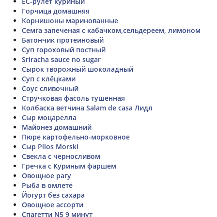
ЕС-рулет куриный
Горчица домашняя
Корнишоны маринованные
Семга запеченая с кабачком,сельдереем, лимоном
Батончик протеиновый
Суп гороховый постный
Sriracha sauce no sugar
Сырок творожный шоколадный
Суп с клёцками
Соус сливочный
Стручковая фасоль тушенная
Колбаска ветчина Salam de casа Лидл
Сыр моцарелла
Майонез домашний
Пюре картофельно-морковное
Сыр Pilos Morski
Свекла с черносливом
Гречка с Куриным фаршем
Овощное рагу
Рыба в омлете
Йогурт без сахара
Овощное ассорти
Спагетти N5 9 минут