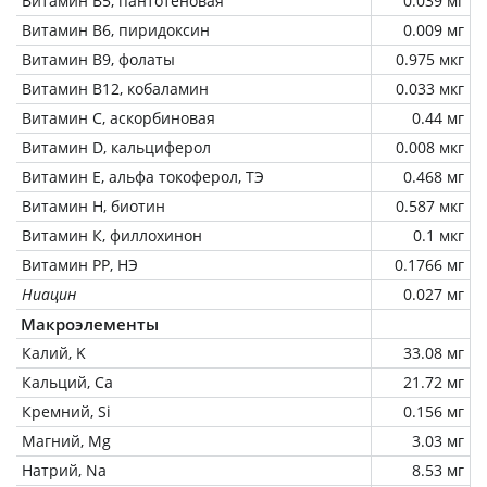
Витамин В5, пантотеновая
0.039 мг
Витамин В6, пиридоксин
0.009 мг
Витамин В9, фолаты
0.975 мкг
Витамин В12, кобаламин
0.033 мкг
Витамин C, аскорбиновая
0.44 мг
Витамин D, кальциферол
0.008 мкг
Витамин Е, альфа токоферол, ТЭ
0.468 мг
Витамин Н, биотин
0.587 мкг
Витамин К, филлохинон
0.1 мкг
Витамин РР, НЭ
0.1766 мг
Ниацин
0.027 мг
Макроэлементы
Калий, K
33.08 мг
Кальций, Ca
21.72 мг
Кремний, Si
0.156 мг
Магний, Mg
3.03 мг
Натрий, Na
8.53 мг