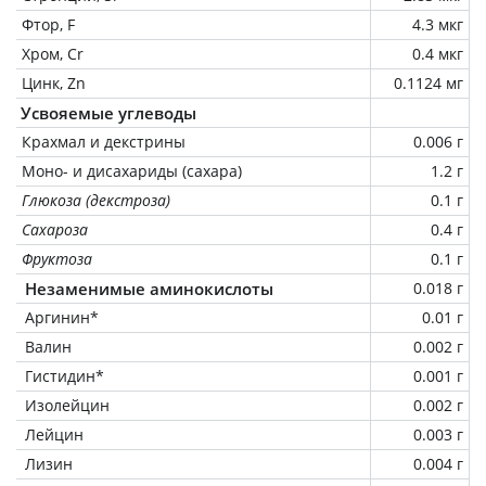
Фтор, F
4.3 мкг
Хром, Cr
0.4 мкг
Цинк, Zn
0.1124 мг
Усвояемые углеводы
Крахмал и декстрины
0.006 г
Моно- и дисахариды (сахара)
1.2 г
Глюкоза (декстроза)
0.1 г
Сахароза
0.4 г
Фруктоза
0.1 г
Незаменимые аминокислоты
0.018 г
Аргинин*
0.01 г
Валин
0.002 г
Гистидин*
0.001 г
Изолейцин
0.002 г
Лейцин
0.003 г
Лизин
0.004 г