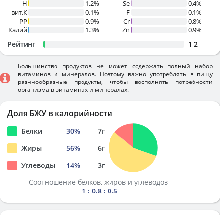
H
1.2%
Se
0.4%
вит.К
0.1%
F
0.1%
PP
0.9%
Cr
0.8%
Калий
1.3%
Zn
0.9%
Рейтинг
1.2
Большинство продуктов не может содержать полный набор
витаминов и минералов. Поэтому важно употреблять в пищу
разннообразные продукты, чтобы восполнять потребности
организма в витаминах и минералах.
Доля БЖУ в калорийности
Белки
30
%
7
г
Жиры
56
%
6
г
Углеводы
14
%
3
г
Соотношение белков, жиров и углеводов
1 : 0.8 : 0.5