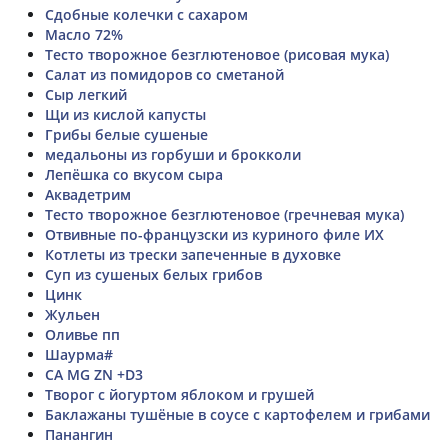
Сдобные колечки с сахаром
Масло 72%
Тесто творожное безглютеновое (рисовая мука)
Салат из помидоров со сметаной
Сыр легкий
Щи из кислой капусты
Грибы белые сушеные
медальоны из горбуши и брокколи
Лепёшка со вкусом сыра
Аквадетрим
Тесто творожное безглютеновое (гречневая мука)
Отвивные по-французски из куриного филе ИХ
Котлеты из трески запеченные в духовке
Суп из сушеных белых грибов
Цинк
Жульен
Оливье пп
Шаурма#
CA MG ZN +D3
Творог с йогуртом яблоком и грушей
Баклажаны тушёные в соусе с картофелем и грибами
Панангин