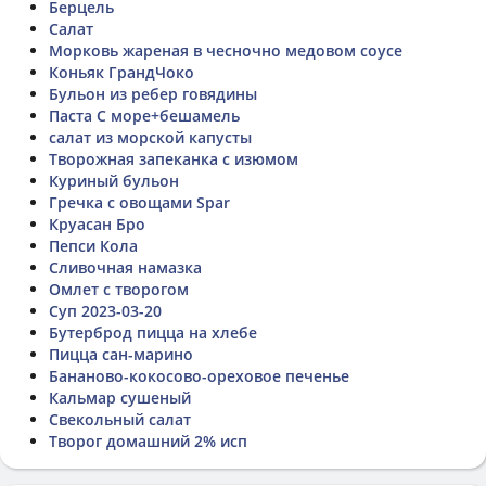
Берцель
Салат
Морковь жареная в чесночно медовом соусе
Коньяк ГрандЧоко
Бульон из ребер говядины
Паста С море+бешамель
салат из морской капусты
Творожная запеканка с изюмом
Куриный бульон
Гречка с овощами Spar
Круасан Бро
Пепси Кола
Сливочная намазка
Омлет с творогом
Суп 2023-03-20
Бутерброд пицца на хлебе
Пицца сан-марино
Бананово-кокосово-ореховое печенье
Кальмар сушеный
Свекольный салат
Творог домашний 2% исп