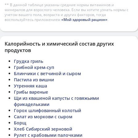
** В данной таблице указаны средние нормы витаминов и
минералов для взрослого человека. Если вы хотите узнать нормы с
учетом вашего пола, возраста и других факторов, тогда
воспользуйтесь приложением
«Мой здоровый рацион»
.
Калорийность и химический состав других
продуктов
Грудка гриль
Грибной крем-суп
Блинчики с ветчиной и сыром
Пастила из вишни
Утренняя каша
Грибы вареные
Щи из квашеной капусты с говяжьими
фрикадельками
Горох шлифованный колотый
Салат из моркови с сыром
Борщ
Хлеб Сибирский зерновой
Рулет с крабовыми палочками