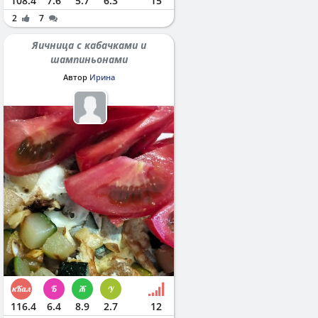
108.4
7.6
5.7
6.3
15
2
7
Яичница с кабачками и
шампиньонами
Автор
Ирина
116.4
6.4
8.9
2.7
12