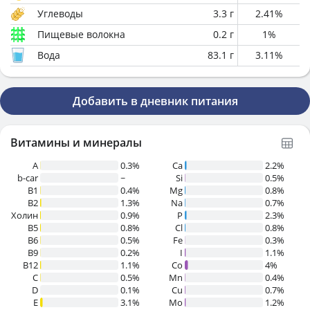
Углеводы
3.3
г
2.41
%
Пищевые волокна
0.2
г
1
%
Вода
83.1
г
3.11
%
Добавить в дневник питания
Витамины и минералы
A
0.3%
Ca
2.2%
b-car
~
Si
0.5%
В1
0.4%
Mg
0.8%
B2
1.3%
Na
0.7%
Холин
0.9%
P
2.3%
B5
0.8%
Cl
0.8%
B6
0.5%
Fe
0.3%
B9
0.2%
I
1.1%
B12
1.1%
Co
4%
C
0.5%
Mn
0.4%
D
0.1%
Cu
0.7%
E
3.1%
Mo
1.2%