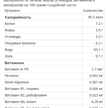
(калорийности, белков, жиров, углеводов, витаминов и
минералов) на
100 грамм
съедобной части.
Нутриент
Количество
Калорийность
96.5 ккал
Белки
7.2 г
Жиры
5.9 г
Углеводы
3.3 г
Пищевые волокна
0.2 г
Вода
83.1 г
Зола
0.1 г
Витамины
Витамин А, РЭ
2.7 мкг
Ретинол
0.002 мг
бета Каротин
0.001 мг
Витамин В1, тиамин
0.006 мг
Витамин В2, рибофлавин
0.023 мг
Витамин В4, холин
4.28 мг