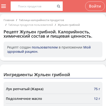
Войти
Главная
Таблица калорийности продуктов
Таблица продуктов пользователей
Жульен грибной
Рецепт
Жульен грибной
. Калорийность,
химический состав и пищевая ценность.
Рецепт создан
пользователем
в приложении
Мой
здоровый рацион
.
Ингредиенты Жульен грибной
Лук репчатый (Жарка)
75 г
Подсолнечное масло
12 г