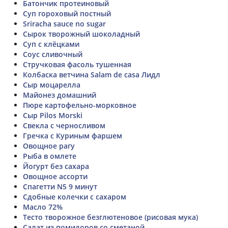
Батончик протеиновый
Суп гороховый постный
Sriracha sauce no sugar
Сырок творожный шоколадный
Суп с клёцками
Соус сливочный
Стручковая фасоль тушенная
Колбаска ветчина Salam de casа Лидл
Сыр моцарелла
Майонез домашний
Пюре картофельно-морковное
Сыр Pilos Morski
Свекла с черносливом
Гречка с Куриным фаршем
Овощное рагу
Рыба в омлете
Йогурт без сахара
Овощное ассорти
Спагетти N5 9 минут
Сдобные колечки с сахаром
Масло 72%
Тесто творожное безглютеновое (рисовая мука)
Салат из помидоров со сметаной