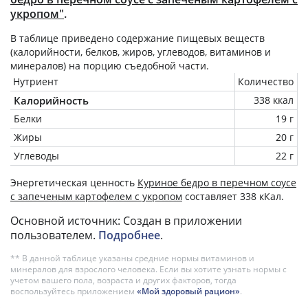
укропом"
.
В таблице приведено содержание пищевых веществ
(калорийности, белков, жиров, углеводов, витаминов и
минералов) на
порцию
съедобной части.
Нутриент
Количество
Калорийность
338 ккал
Белки
19 г
Жиры
20 г
Углеводы
22 г
Энергетическая ценность
Куриное бедро в перечном соусе
с запеченым картофелем с укропом
составляет 338 кКал.
Основной источник: Создан в приложении
пользователем.
Подробнее
.
** В данной таблице указаны средние нормы витаминов и
минералов для взрослого человека. Если вы хотите узнать нормы с
учетом вашего пола, возраста и других факторов, тогда
воспользуйтесь приложением
«Мой здоровый рацион»
.