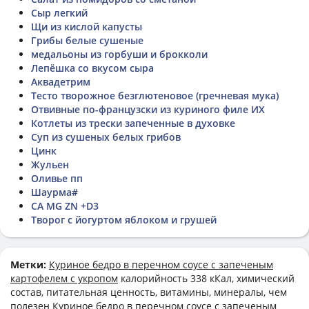
Сыр легкий
Щи из кислой капусты
Грибы белые сушеные
медальоны из горбуши и брокколи
Лепёшка со вкусом сыра
Аквадетрим
Тесто творожное безглютеновое (гречневая мука)
Отвивные по-французски из куриного филе ИХ
Котлеты из трески запеченные в духовке
Суп из сушеных белых грибов
Цинк
Жульен
Оливье пп
Шаурма#
CA MG ZN +D3
Творог с йогуртом яблоком и грушей
Метки:
Куриное бедро в перечном соусе с запеченым
картофелем с укропом
калорийность 338 кКал, химический
состав, питательная ценность, витамины, минералы, чем
полезен Куриное бедро в перечном соусе с запеченым