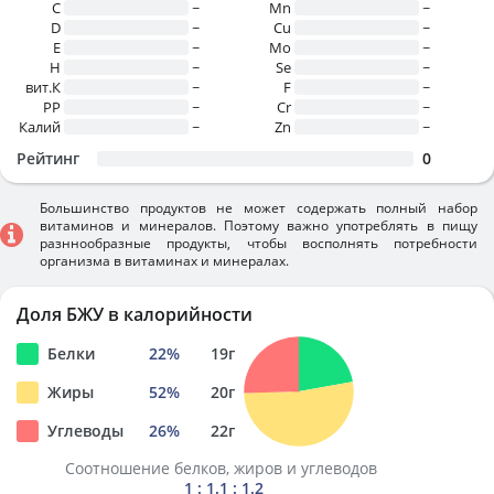
C
~
Mn
~
D
~
Cu
~
E
~
Mo
~
H
~
Se
~
вит.К
~
F
~
PP
~
Cr
~
Калий
~
Zn
~
Рейтинг
0
Большинство продуктов не может содержать полный набор
витаминов и минералов. Поэтому важно употреблять в пищу
разннообразные продукты, чтобы восполнять потребности
организма в витаминах и минералах.
Доля БЖУ в калорийности
Белки
22
%
19
г
Жиры
52
%
20
г
Углеводы
26
%
22
г
Соотношение белков, жиров и углеводов
1 : 1.1 : 1.2