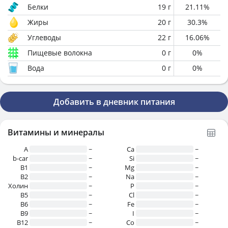
Белки
19
г
21.11
%
Жиры
20
г
30.3
%
Углеводы
22
г
16.06
%
Пищевые волокна
0
г
0
%
Вода
0
г
0
%
Добавить в дневник питания
Витамины и минералы
A
~
Ca
~
b-car
~
Si
~
В1
~
Mg
~
B2
~
Na
~
Холин
~
P
~
B5
~
Cl
~
B6
~
Fe
~
B9
~
I
~
B12
~
Co
~