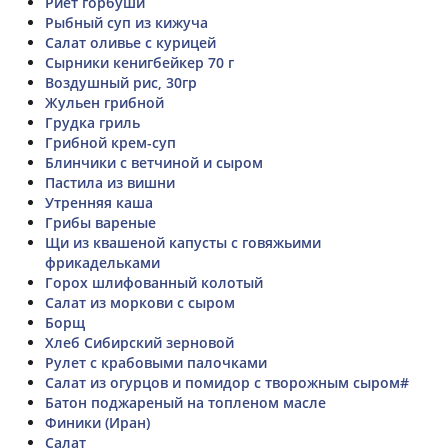
Риет горбуши
Рыбный суп из кижуча
Салат оливье с курицей
Сырники кенигбейкер 70 г
Воздушный рис, 30гр
Жульен грибной
Грудка гриль
Грибной крем-суп
Блинчики с ветчиной и сыром
Пастила из вишни
Утренняя каша
Грибы вареные
Щи из квашеной капусты с говяжьими
фрикадельками
Горох шлифованный колотый
Салат из моркови с сыром
Борщ
Хлеб Сибирский зерновой
Рулет с крабовыми палочками
Салат из огурцов и помидор с творожным сыром#
Батон поджареный на топленом масле
Финики (Иран)
Салат