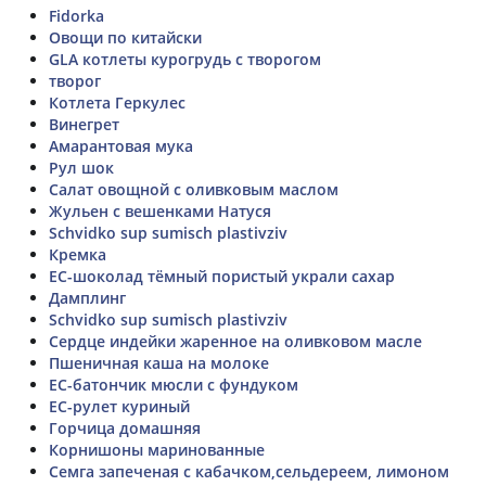
Fidorka
Овощи по китайски
GLA котлеты курогрудь с творогом
творог
Котлета Геркулес
Винегрет
Амарантовая мука
Рул шок
Салат овощной с оливковым маслом
Жульен с вешенками Натуся
Schvidko sup sumisch plastivziv
Кремка
ЕС-шоколад тёмный пористый украли сахар
Дамплинг
Schvidko sup sumisch plastivziv
Сердце индейки жаренное на оливковом масле
Пшеничная каша на молоке
ЕС-батончик мюсли с фундуком
ЕС-рулет куриный
Горчица домашняя
Корнишоны маринованные
Семга запеченая с кабачком,сельдереем, лимоном