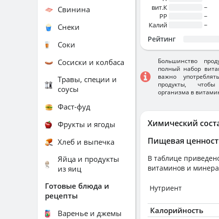
вит.К
~
Свинина
PP
~
Калий
~
Снеки
Рейтинг
Соки
Большинство прод
Сосиски и колбаса
полный набор вита
важно употребля
Травы, специи и
продукты, чтобы
соусы
организма в витами
Фаст-фуд
Химический сост
Фрукты и ягоды
Пищевая ценност
Хлеб и выпечка
В таблице приведено
Яйца и продукты
витаминов и минера
из яиц
Готовые блюда и
Нутриент
рецепты
Калорийность
Варенье и джемы