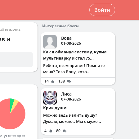
Войти
Интересные блоги
ый BONVIDA
Вова
ав и
01-08-2026
Как я обманул систему, купил
мультиварку и стал 75...
Ребята, всем привет! Помните
меня? Того Вову, кото...
14
138
Лиса
07-08-2026
Крик души
Можно ведь излить душу?
Думаю, можно.. Мы с муже...
4
80
и углеводов