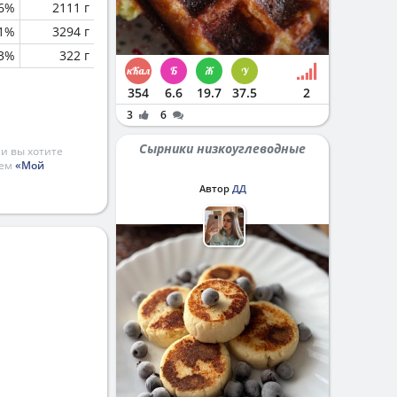
.6%
2111 г
1%
3294 г
.3%
322 г
354
6.6
19.7
37.5
2
3
6
Сырники низкоуглеводные
и вы хотите
ием
«Мой
Автор
ДД