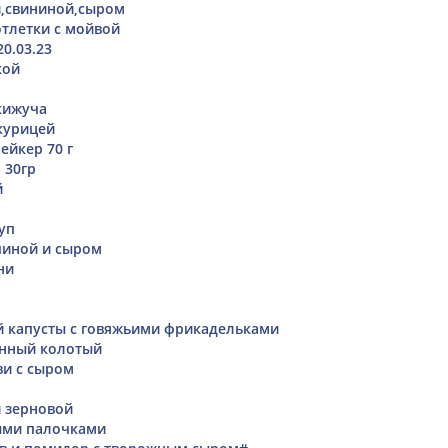
и,свининой,сыром
тлетки с мойвой
20.03.23
кой
кижуча
 курицей
ейкер 70 г
 30гр
й
уп
чиной и сыром
ни
 капусты с говяжьими фрикадельками
нный колотый
ви с сыром
 зерновой
ыми палочками