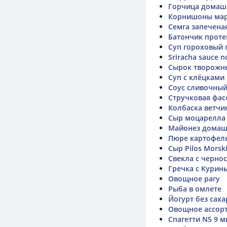
Горчица домаш
Корнишоны ма
Семга запечена
Батончик прот
Суп гороховый 
Sriracha sauce n
Сырок творожн
Суп с клёцками
Соус сливочны
Стручковая фас
Колбаска ветчин
Сыр моцарелла
Майонез дома
Пюре картофел
Сыр Pilos Morsk
Свекла с черно
Гречка с Кури
Овощное рагу
Рыба в омлете
Йогурт без саха
Овощное ассор
Спагетти N5 9 м