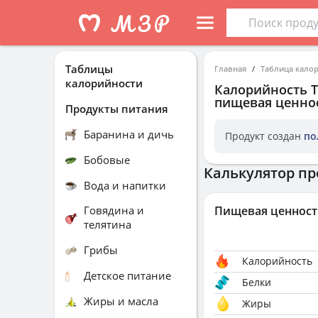
Таблицы
Главная
Таблица кало
калорийности
Калорийность
пищевая ценнос
Продукты питания
Баранина и дичь
Продукт создан
по
Бобовые
Калькулятор пр
Вода и напитки
Говядина и
Пищевая ценност
телятина
Грибы
Калорийность
Детское питание
Белки
Жиры и масла
Жиры