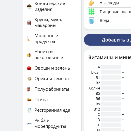
Углеводы
Кондитерские
изделия
Пищевые воло
Крупы, мука,
Вода
макароны
Молочные
Добавить в
продукты
Напитки
Витамины и мин
алкогольные
A
~
Овощи и зелень
b-car
~
В1
~
Орехи и семена
B2
~
Холин
~
Полуфабрикаты
B5
~
B6
~
Птица
B9
~
B12
~
Ресторанная еда
C
~
D
~
Рыба и
E
~
морепродукты
H
~