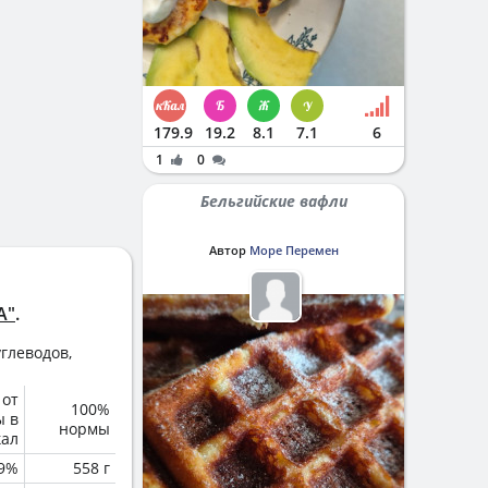
179.9
19.2
8.1
7.1
6
1
0
Бельгийские вафли
Автор
Море Перемен
A"
.
глеводов,
 от
100%
ы в
нормы
кал
.9%
558 г