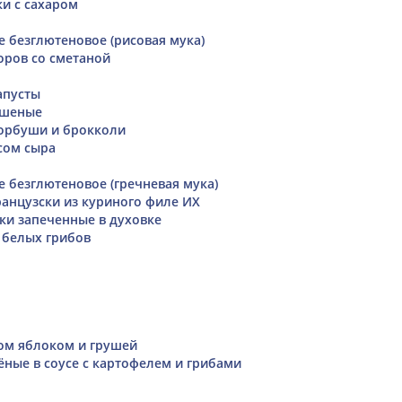
и с сахаром
е безглютеновое (рисовая мука)
оров со сметаной
апусты
ушеные
орбуши и брокколи
сом сыра
е безглютеновое (гречневая мука)
анцузски из куриного филе ИХ
ски запеченные в духовке
 белых грибов
том яблоком и грушей
ные в соусе с картофелем и грибами