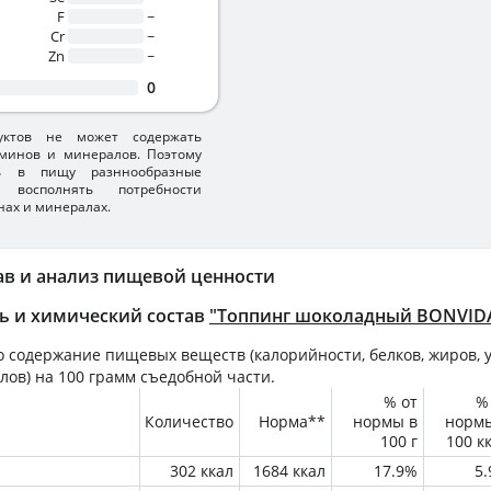
F
~
Cr
~
Zn
~
0
уктов не может содержать
минов и минералов. Поэтому
ть в пищу разннообразные
 восполнять потребности
нах и минералах.
ав и анализ пищевой ценности
ь и химический состав
"Топпинг шоколадный BONVID
 содержание пищевых веществ (калорийности, белков, жиров, у
лов) на
100 грамм
съедобной части.
% от
%
Количество
Норма**
нормы в
норм
100 г
100 к
302 ккал
1684 ккал
17.9%
5