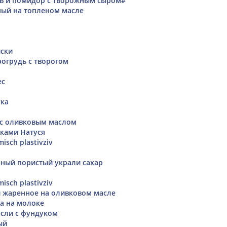
ов и помидор с творожным сыром#
ый на топленом масле
йски
рогрудь с творогом
ес
ука
 с оливковым маслом
ками Натуся
isch plastivziv
ный пористый украли сахар
isch plastivziv
 жаренное на оливковом масле
а на молоке
сли с фундуком
ый