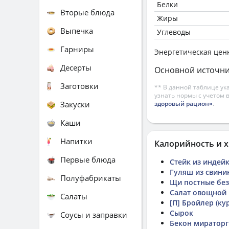
Белки
Вторые блюда
Жиры
Выпечка
Углеводы
Гарниры
Энергетическая цен
Десерты
Основной источни
Заготовки
** В данной таблице ук
узнать нормы с учетом 
Закуски
здоровый рацион»
.
Каши
Напитки
Калорийность и х
Первые блюда
Стейк из индей
Гуляш из свини
Полуфабрикаты
Щи постные без
Салат овощной
Салаты
[П] Бройлер (ку
Сырок
Соусы и заправки
Бекон мираторг