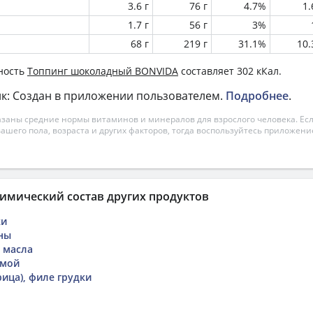
3.6 г
76 г
4.7%
1
1.7 г
56 г
3%
68 г
219 г
31.1%
10
ность
Топпинг шоколадный BONVIDA
составляет 302 кКал.
к: Создан в приложении пользователем.
Подробнее
.
азаны средние нормы витаминов и минералов для взрослого человека. Есл
вашего пола, возраста и других факторов, тогда воспользуйтесь приложен
имический состав других продуктов
ки
ны
 масла
 мой
рица), филе грудки