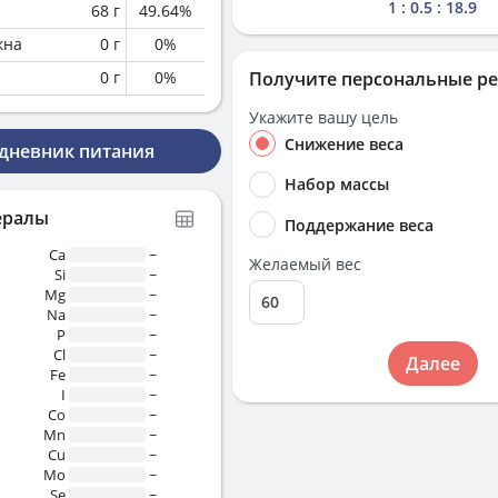
1 : 0.5 : 18.9
68
г
49.64
%
кна
0
г
0
%
0
г
0
%
Получите персональные р
Укажите вашу цель
Снижение веса
 дневник питания
Набор массы
ералы
Поддержание веса
Ca
~
Желаемый вес
Si
~
Mg
~
Na
~
P
~
Cl
~
Далее
Fe
~
I
~
Co
~
Mn
~
Cu
~
Mo
~
Se
~