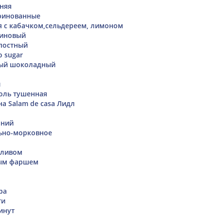
няя
ринованные
я с кабачком,сельдереем, лимоном
еиновый
постный
o sugar
ый шоколадный
й
оль тушенная
а Salam de casа Лидл
шний
ьно-морковное
i
сливом
ным фаршем
ра
ти
инут