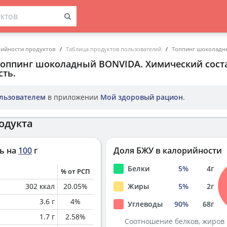
рийности продуктов
Таблица продуктов пользователей
Топпинг шоколадн
Топпинг шоколадный BONVIDA
. Химический сост
ть.
льзователем
в приложении
Мой здоровый рацион
.
одукта
ь на
100
г
Доля БЖУ в калорийности
Белки
5
%
4
г
% от РСП
302
ккал
20.05
%
Жиры
5
%
2
г
3.6
г
4
%
Углеводы
90
%
68
г
1.7
г
2.58
%
Соотношение белков, жиров 