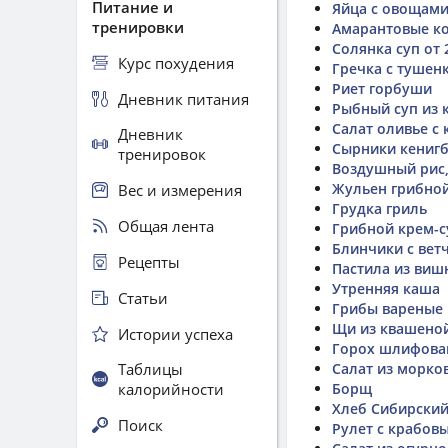
Питание и
Яйца с овощам
тренировки
Амарантовые ко
Солянка суп от 
Курс похудения
Гречка с тушен
Риет горбуши
Дневник питания
Рыбный суп из 
Салат оливье с
Дневник
Сырники кенигб
тренировок
Воздушный рис,
Жульен грибно
Вес и измерения
Грудка гриль
Общая лента
Грибной крем-с
Блинчики с вет
Рецепты
Пастила из виш
Утренняя каша
Статьи
Грибы вареные
Щи из квашеной
Истории успеха
Горох шлифова
Таблицы
Салат из морко
калорийности
Борщ
Хлеб Сибирский
Поиск
Рулет с крабов