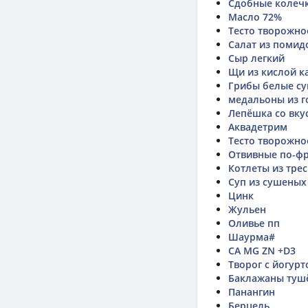
Сдобные колечк
Масло 72%
Тесто творожно
Салат из помид
Сыр легкий
Щи из кислой к
Грибы белые с
медальоны из г
Лепёшка со вку
Аквадетрим
Тесто творожно
Отвивные по-фр
Котлеты из тре
Суп из сушеных
Цинк
Жульен
Оливье пп
Шаурма#
CA MG ZN +D3
Творог с йогур
Баклажаны тушё
Панангин
Берцель