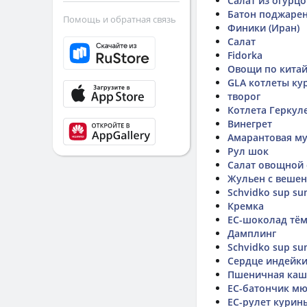
Салат из огурц
Батон поджарен
Помощь и обратная связь
Финики (Иран)
Салат
Fidorka
Овощи по кита
GLA котлеты ку
творог
Котлета Геркул
Винегрет
Амарантовая м
Рул шок
Салат овощной
Жульен с вешен
Schvidko sup sum
Кремка
ЕС-шоколад тём
Дамплинг
Schvidko sup sum
Сердце индейки
Пшеничная каш
ЕС-батончик мю
ЕС-рулет курин