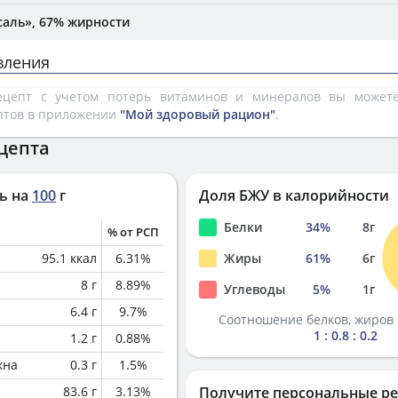
аль», 67% жирности
вления
рецепт с учетом потерь витаминов и минералов вы може
птов в приложении
"Мой здоровый рацион"
.
цепта
ь на
100
г
Доля БЖУ в калорийности
Белки
34
%
8
г
% от РСП
95.1
ккал
6.31
%
Жиры
61
%
6
г
8
г
8.89
%
Углеводы
5
%
1
г
6.4
г
9.7
%
Соотношение белков, жиров 
1 : 0.8 : 0.2
1.2
г
0.88
%
кна
0.3
г
1.5
%
83.6
г
3.13
%
Получите персональные р