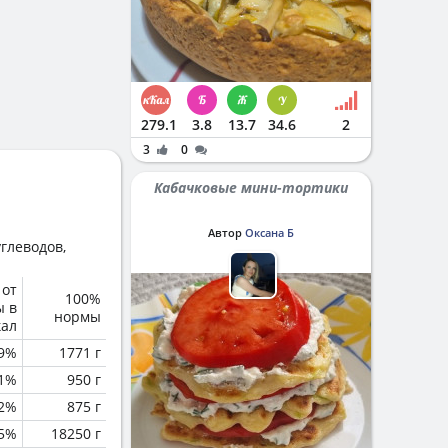
279.1
3.8
13.7
34.6
2
3
0
Кабачковые мини-тортики
Автор
Оксана Б
глеводов,
 от
100%
ы в
нормы
кал
.9%
1771 г
1%
950 г
2%
875 г
.5%
18250 г