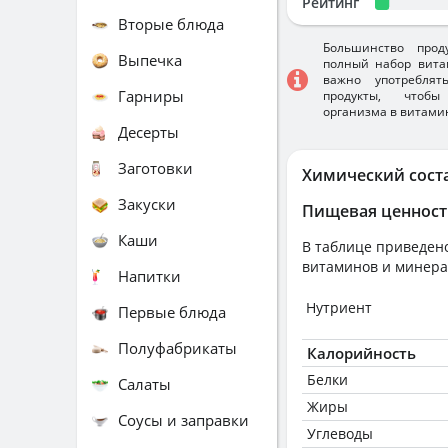
Рейтинг
Вторые блюда
Большинство прод
Выпечка
полный набор вита
важно употребля
Гарниры
продукты, чтобы
организма в витами
Десерты
Заготовки
Химический сост
Закуски
Пищевая ценност
Каши
В таблице приведено
витаминов и минера
Напитки
Нутриент
Первые блюда
Полуфабрикаты
Калорийность
Белки
Салаты
Жиры
Соусы и заправки
Углеводы