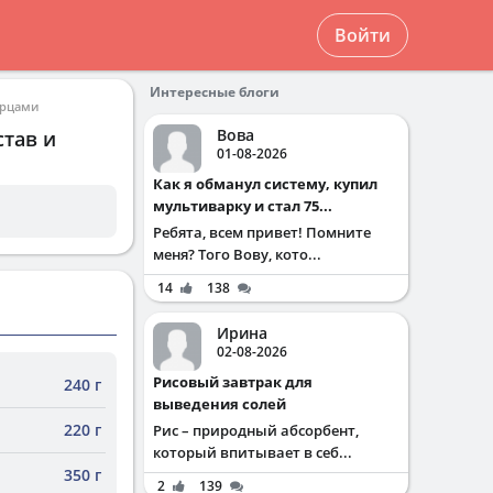
Войти
Интересные блоги
урцами
Вова
став и
01-08-2026
Как я обманул систему, купил
мультиварку и стал 75...
Ребята, всем привет! Помните
меня? Того Вову, кото...
14
138
Ирина
02-08-2026
Рисовый завтрак для
240 г
выведения солей
220 г
Рис – природный абсорбент,
который впитывает в себ...
350 г
2
139