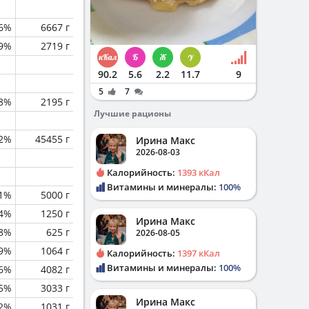
.6%
6667 г
.9%
2719 г
90.2
5.6
2.2
11.7
9
5
7
.8%
2195 г
Лучшие рационы
.2%
45455 г
Ирина Макс
2026-08-03
Калорийность:
1393 кКал
Витамины и минералы:
100%
.1%
5000 г
.4%
1250 г
Ирина Макс
.8%
625 г
2026-08-05
.9%
1064 г
Калорийность:
1397 кКал
Витамины и минералы:
100%
.6%
4082 г
.5%
3033 г
Ирина Макс
.2%
1031 г