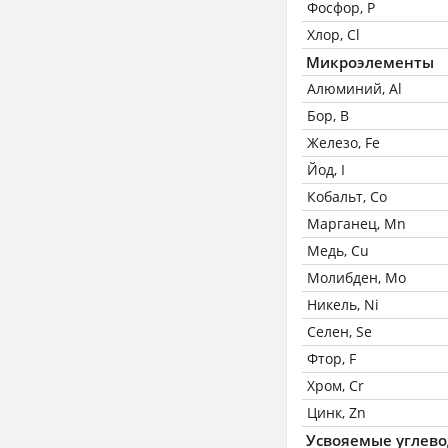
Фосфор, P
Хлор, Cl
Микроэлементы
Алюминий, Al
Бор, B
Железо, Fe
Йод, I
Кобальт, Co
Марганец, Mn
Медь, Cu
Молибден, Mo
Никель, Ni
Селен, Se
Фтор, F
Хром, Cr
Цинк, Zn
Усвояемые углев