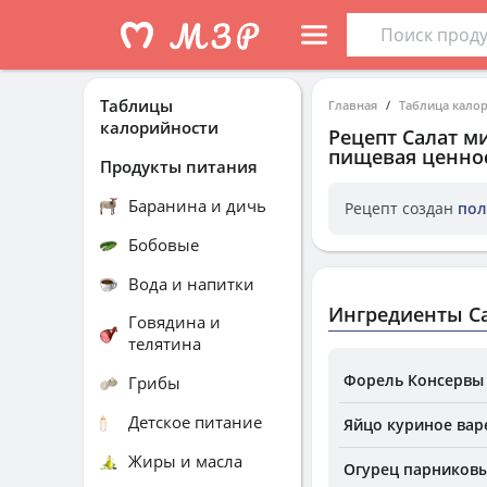
Таблицы
Главная
Таблица кало
калорийности
Рецепт
Салат м
пищевая ценнос
Продукты питания
Баранина и дичь
Рецепт создан
пол
Бобовые
Вода и напитки
Ингредиенты Са
Говядина и
телятина
Форель Консервы 
Грибы
Детское питание
Яйцо куриное вар
Жиры и масла
Огурец парников