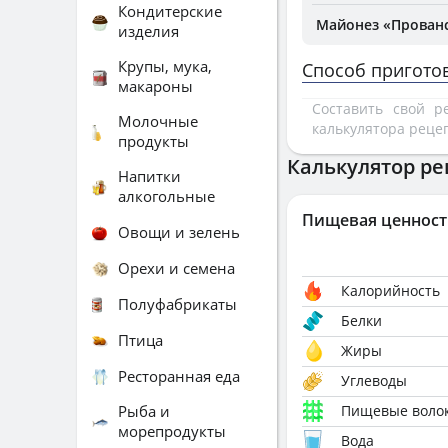
Кондитерские
Майонез «Прованс
изделия
Крупы, мука,
Способ пригото
макароны
Составить свой 
Молочные
калькулятора реце
продукты
Калькулятор ре
Напитки
алкогольные
Пищевая ценност
Овощи и зелень
Орехи и семена
Калорийность
Полуфабрикаты
Белки
Птица
Жиры
Ресторанная еда
Углеводы
Рыба и
Пищевые воло
морепродукты
Вода