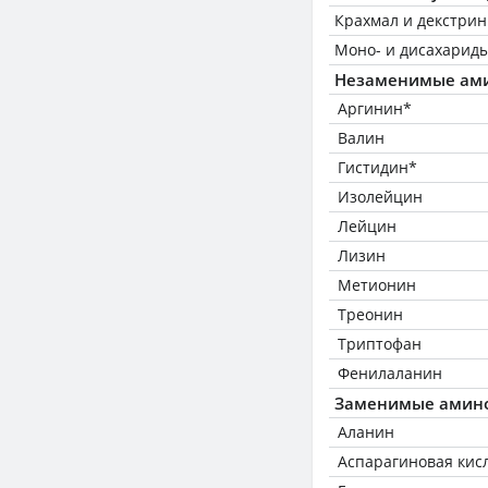
Крахмал и декстри
Моно- и дисахариды
Незаменимые ам
Аргинин*
Валин
Гистидин*
Изолейцин
Лейцин
Лизин
Метионин
Треонин
Триптофан
Фенилаланин
Заменимые амин
Аланин
Аспарагиновая кис