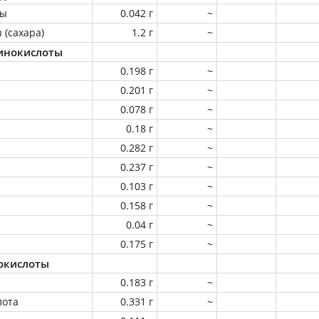
ны
0.042 г
~
 (сахара)
1.2 г
~
инокислоты
0.198 г
~
0.201 г
~
0.078 г
~
0.18 г
~
0.282 г
~
0.237 г
~
0.103 г
~
0.158 г
~
0.04 г
~
0.175 г
~
окислоты
0.183 г
~
лота
0.331 г
~