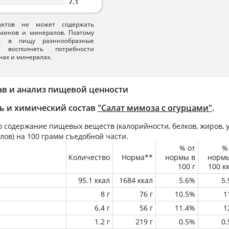
7.1
уктов не может содержать
минов и минералов. Поэтому
ть в пищу разннообразные
 восполнять потребности
нах и минералах.
ав и анализ пищевой ценности
ь и химический состав
"Салат мимоза с огурцами"
.
 содержание пищевых веществ (калорийности, белков, жиров, у
лов) на
100 грамм
съедобной части.
% от
%
Количество
Норма**
нормы в
норм
100 г
100 к
95.1 ккал
1684 ккал
5.6%
5
8 г
76 г
10.5%
1
6.4 г
56 г
11.4%
1
1.2 г
219 г
0.5%
0