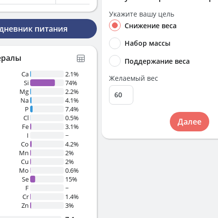
Укажите вашу цель
Снижение веса
 дневник питания
Набор массы
ералы
Поддержание веса
Ca
2.1%
Желаемый вес
Si
74%
Mg
2.2%
Na
4.1%
P
7.4%
Cl
0.5%
Далее
Fe
3.1%
I
~
Co
4.2%
Mn
2%
Cu
2%
Mo
0.6%
Se
15%
F
~
Cr
1.4%
Zn
3%