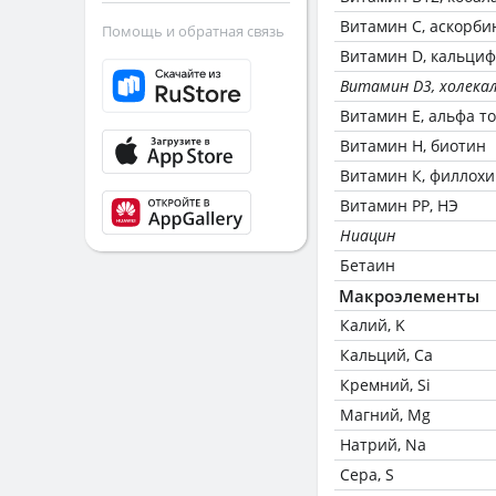
Витамин C, аскорби
Помощь и обратная связь
Витамин D, кальци
Витамин D3, холека
Витамин Е, альфа т
Витамин Н, биотин
Витамин К, филлох
Витамин РР, НЭ
Ниацин
Бетаин
Макроэлементы
Калий, K
Кальций, Ca
Кремний, Si
Магний, Mg
Натрий, Na
Сера, S