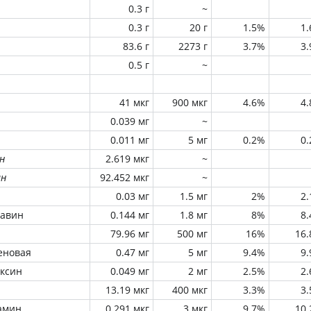
0.3 г
~
0.3 г
20 г
1.5%
1
83.6 г
2273 г
3.7%
3
0.5 г
~
41 мкг
900 мкг
4.6%
4
0.039 мг
~
0.011 мг
5 мг
0.2%
0
н
2.619 мкг
~
ин
92.452 мкг
~
0.03 мг
1.5 мг
2%
2
лавин
0.144 мг
1.8 мг
8%
8
79.96 мг
500 мг
16%
16
еновая
0.47 мг
5 мг
9.4%
9
оксин
0.049 мг
2 мг
2.5%
2
13.19 мкг
400 мкг
3.3%
3
амин
0.291 мкг
3 мкг
9.7%
10