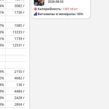
2026-08-02
.4%
3082 г
Калорийность:
1387 кКал
.1%
1736 г
Витамины и минералы:
98%
.7%
1085 г
.8%
13333 г
.1%
1739 г
.8%
12531 г
.8%
2155 г
.2%
4682 г
.4%
136 г
.3%
4484 г
.3%
2428 г
.8%
2804 г