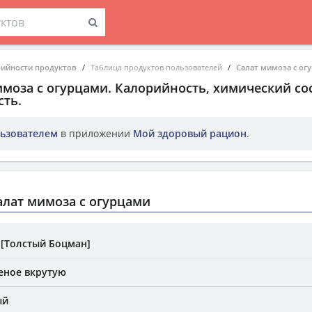
рийности продуктов
Таблица продуктов пользователей
Салат мимоза с ог
имоза с огурцами
. Калорийность, химический со
ть.
ьзователем
в приложении
Мой здоровый рацион
.
лат мимоза с огурцами
[Толстый Боцман]
еное вкрутую
ый