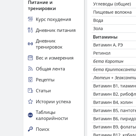
Питание и
Углеводы (общие)
тренировки
Пищевые волокна
Курс похудения
Вода
Зола
Дневник питания
Витамины
Дневник
Витамин А, РЭ
тренировок
Ретинол
Вес и измерения
бета Каротин
Общая лента
бета Криптоксанти
Лютеин + Зеаксант
Рецепты
Витамин В1, тиамин
Статьи
Витамин В2, рибоф
Истории успеха
Витамин В4, холин
Витамин В5, пантот
Таблицы
калорийности
Витамин В6, пирид
Витамин В9, фолаты
Поиск
Витамин В12, кобал