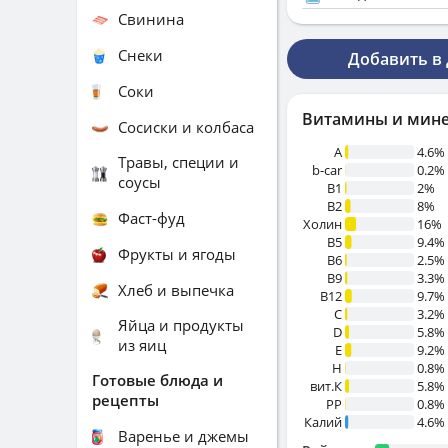
Свинина
Снеки
Добавить в
Соки
Витамины и мин
Сосиски и колбаса
A
4.6%
Травы, специи и
b-car
0.2%
соусы
В1
2%
B2
8%
Фаст-фуд
Холин
16%
B5
9.4%
Фрукты и ягоды
B6
2.5%
B9
3.3%
Хлеб и выпечка
B12
9.7%
C
3.2%
Яйца и продукты
D
5.8%
из яиц
E
9.2%
H
0.8%
Готовые блюда и
вит.К
5.8%
рецепты
PP
0.8%
Калий
4.6%
Варенье и джемы