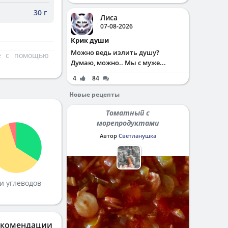
30 г
Лиса
07-08-2026
Крик души
Можно ведь излить душу?
те с помощью
Думаю, можно.. Мы с муже...
4
84
Новые рецепты
Томатный с
морепродуктами
Автор
Светланушка
и углеводов
екомендации