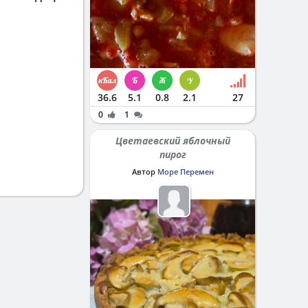
36.6
5.1
0.8
2.1
27
0
1
Цветаевский яблочный
пирог
Автор
Море Перемен