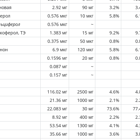
новая
2.92 мг
90 мг
3.2%
3
ферол
0.576 мкг
10 мкг
5.8%
6
льциферол
0.576 мкг
~
окоферол, ТЭ
1.383 мг
15 мг
9.2%
9
0.375 мкг
50 мкг
0.8%
0
инон
6.9 мкг
120 мкг
5.8%
6
0.1596 мг
20 мг
0.8%
0
0.087 мг
~
0.157 мг
~
116.02 мг
2500 мг
4.6%
4
21.36 мг
1000 мг
2.1%
2
22.083 мг
30 мг
73.6%
77
8.92 мг
400 мг
2.2%
2
53.54 мг
1300 мг
4.1%
4
35.66 мг
1000 мг
3.6%
3