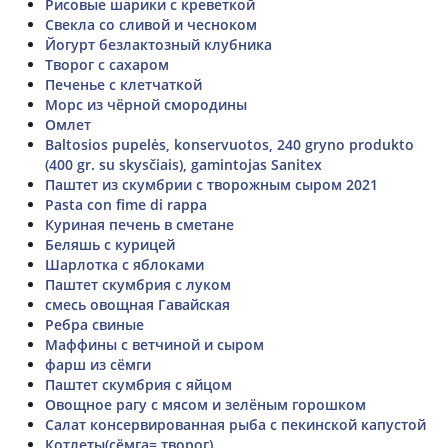
Рисовые шарики с креветкой
Свекла со сливой и чесноком
Йогурт безлактозный клубника
Творог с сахаром
Печенье с клетчаткой
Морс из чёрной смородины
Омлет
Baltosios pupelės, konservuotos, 240 gryno produkto
(400 gr. su skysčiais), gamintojas Sanitex
Паштет из скумбрии с творожным сыром 2021
Pasta con fime di rappa
Куриная печень в сметане
Беляшь с курицей
Шарлотка с яблоками
Паштет скумбрия с луком
смесь овощная Гавайская
Ребра свиные
Маффины с ветчиной и сыром
фарш из сёмги
Паштет скумбрия с яйцом
Овощное рагу с мясом и зелёным горошком
Салат консервированная рыба с пекинской капустой
Котлеты(сёмга= творог)