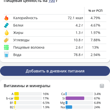
Пищевая ценность на
100
г
% от РСП
Калорийность
72.1
ккал
4.79
%
Белки
4.2
г
4.67
%
Жиры
1.3
г
1.97
%
Углеводы
10.8
г
7.88
%
Пищевые волокна
2.6
г
13
%
Вода
78.8
г
2.94
%
Добавить в дневник питания
Витамины и минералы
A
16%
Ca
3.4%
b-car
17%
Si
67%
В1
6.5%
Mg
6.8%
B2
1.9%
Na
24%