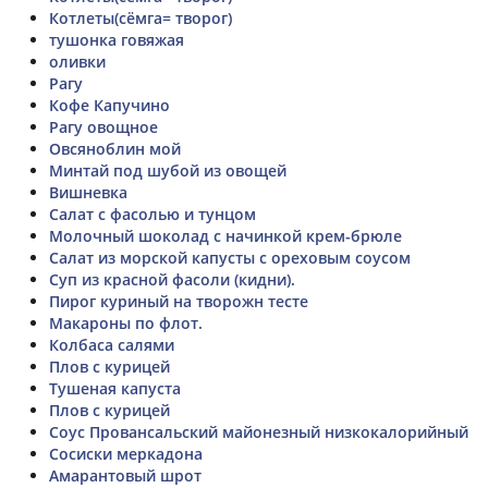
Котлеты(сёмга= творог)
тушонка говяжая
оливки
Рагу
Кофе Капучино
Рагу овощное
Овсяноблин мой
Минтай под шубой из овощей
Вишневка
Салат с фасолью и тунцом
Молочный шоколад с начинкой крем-брюле
Салат из морской капусты с ореховым соусом
Суп из красной фасоли (кидни).
Пирог куриный на творожн тесте
Макароны по флот.
Колбаса салями
Плов с курицей
Тушеная капуста
Плов с курицей
Соус Провансальский майонезный низкокалорийный
Сосиски меркадона
Амарантовый шрот