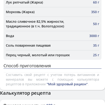
Лук репчатый (Жарка)
60 г
Морковь (Жарка)
350 г
Масло сливочное 82,5% жирности,
50 г
традиционное (в т.ч. Вологодское)
Вода
3000 г
Соль поваренная пищевая
35 г
Перец черный, молотый или горошек
25 г
Способ приготовления
Составить свой рецепт с учетом потерь витаминов и
минералов вы можете с помощью калькулятора
рецептов в приложении
"Мой здоровый рацион"
.
Калькулятор рецепта