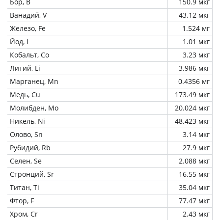
Бор, B
150.9 мкг
Ванадий, V
43.12 мкг
Железо, Fe
1.524 мг
Йод, I
1.01 мкг
Кобальт, Co
3.23 мкг
Литий, Li
3.986 мкг
Марганец, Mn
0.4356 мг
Медь, Cu
173.49 мкг
Молибден, Mo
20.024 мкг
Никель, Ni
48.423 мкг
Олово, Sn
3.14 мкг
Рубидий, Rb
27.9 мкг
Селен, Se
2.088 мкг
Стронций, Sr
16.55 мкг
Титан, Ti
35.04 мкг
Фтор, F
77.47 мкг
Хром, Cr
2.43 мкг