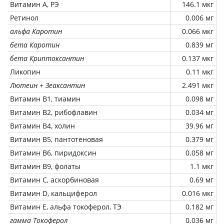
Витамин А, РЭ
146.1 мкг
Ретинол
0.006 мг
альфа Каротин
0.066 мкг
бета Каротин
0.839 мг
бета Криптоксантин
0.137 мкг
Ликопин
0.11 мкг
Лютеин + Зеаксантин
2.491 мкг
Витамин В1, тиамин
0.098 мг
Витамин В2, рибофлавин
0.034 мг
Витамин В4, холин
39.96 мг
Витамин В5, пантотеновая
0.379 мг
Витамин В6, пиридоксин
0.058 мг
Витамин В9, фолаты
1.1 мкг
Витамин C, аскорбиновая
0.69 мг
Витамин D, кальциферол
0.016 мкг
Витамин Е, альфа токоферол, ТЭ
0.182 мг
гамма Токоферол
0.036 мг