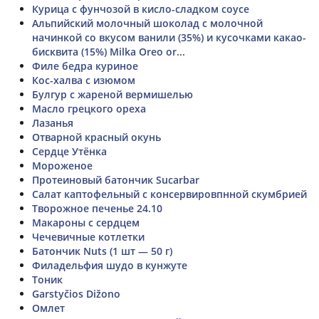
Курица с фунчозой в кисло-сладком соусе
Альпийский молочный шоколад с молочной
начинкой со вкусом ванили (35%) и кусочками какао-
бисквита (15%) Milka Oreo or...
Филе бедра куриное
Кос-халва с изюмом
Булгур с жареной вермишелью
Масло грецкого ореха
Лазанья
Отварной красный окунь
Сердце Утёнка
Мороженое
Протеиновый батончик Sucarbar
Салат каптофельный с консервировпнной скумбрией
Творожное печенье 24.10
Макароны с сердцем
Чечевичные котлетки
Батончик Nuts (1 шт — 50 г)
Филадельфия шудо в кунжуте
Тоник
Garstyčios Dižono
Омлет