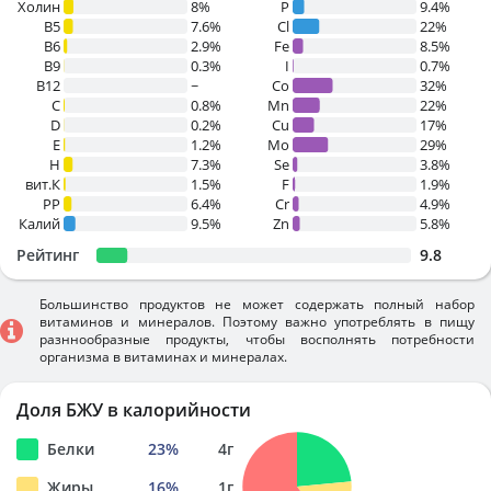
Холин
8%
P
9.4%
B5
7.6%
Cl
22%
B6
2.9%
Fe
8.5%
B9
0.3%
I
0.7%
B12
~
Co
32%
C
0.8%
Mn
22%
D
0.2%
Cu
17%
E
1.2%
Mo
29%
H
7.3%
Se
3.8%
вит.К
1.5%
F
1.9%
PP
6.4%
Cr
4.9%
Калий
9.5%
Zn
5.8%
Рейтинг
9.8
Большинство продуктов не может содержать полный набор
витаминов и минералов. Поэтому важно употреблять в пищу
разннообразные продукты, чтобы восполнять потребности
организма в витаминах и минералах.
Доля БЖУ в калорийности
Белки
23
%
4
г
Жиры
16
%
1
г