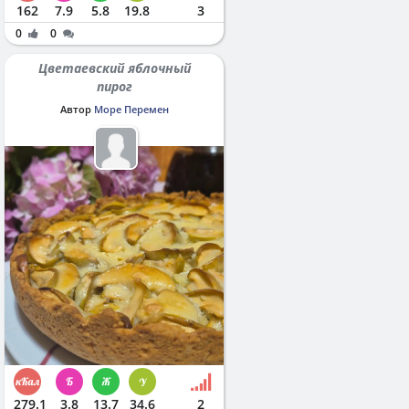
162
7.9
5.8
19.8
3
0
0
Цветаевский яблочный
пирог
Автор
Море Перемен
279.1
3.8
13.7
34.6
2