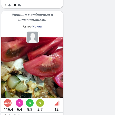
3
0
Яичница с кабачками и
шампиньонами
Автор
Ирина
116.4
6.4
8.9
2.7
12