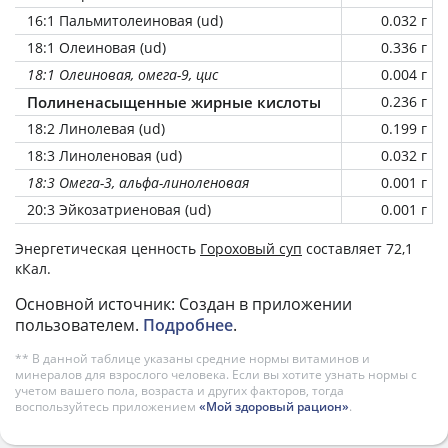
16:1 Пальмитолеиновая (ud)
0.032 г
18:1 Олеиновая (ud)
0.336 г
18:1 Олеиновая, омега-9, цис
0.004 г
Полиненасыщенные жирные кислоты
0.236 г
18:2 Линолевая (ud)
0.199 г
18:3 Линоленовая (ud)
0.032 г
18:3 Омега-3, альфа-линоленовая
0.001 г
20:3 Эйкозатриеновая (ud)
0.001 г
Энергетическая ценность
Гороховый суп
составляет 72,1
кКал.
Основной источник: Создан в приложении
пользователем.
Подробнее
.
** В данной таблице указаны средние нормы витаминов и
минералов для взрослого человека. Если вы хотите узнать нормы с
учетом вашего пола, возраста и других факторов, тогда
воспользуйтесь приложением
«Мой здоровый рацион»
.