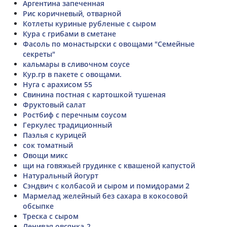
Аргентина запеченная
Рис коричневый, отварной
Котлеты куриные рубленые с сыром
Кура с грибами в сметане
Фасоль по монастырски с овощами "Семейные
секреты"
кальмары в сливочном соусе
Кур.гр в пакете с овощами.
Нуга с арахисом 55
Свинина постная с картошкой тушеная
Фруктовый салат
Ростбиф с перечным соусом
Геркулес традиционный
Паэлья с курицей
сок томатный
Овощи микс
щи на говяжьей грудинке с квашеной капустой
Натуральный йогурт
Сэндвич с колбасой и сыром и помидорами 2
Мармелад желейный без сахара в кокосовой
обсыпке
Треска с сыром
Ленивая овсянка-2