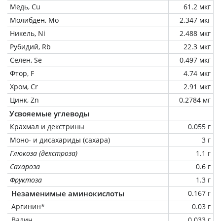
Медь, Cu
61.2 мкг
Молибден, Mo
2.347 мкг
Никель, Ni
2.488 мкг
Рубидий, Rb
22.3 мкг
Селен, Se
0.497 мкг
Фтор, F
4.74 мкг
Хром, Cr
2.91 мкг
Цинк, Zn
0.2784 мг
Усвояемые углеводы
Крахмал и декстрины
0.055 г
Моно- и дисахариды (сахара)
3 г
Глюкоза (декстроза)
1.1 г
Сахароза
0.6 г
Фруктоза
1.3 г
Незаменимые аминокислоты
0.167 г
Аргинин*
0.03 г
Валин
0.033 г