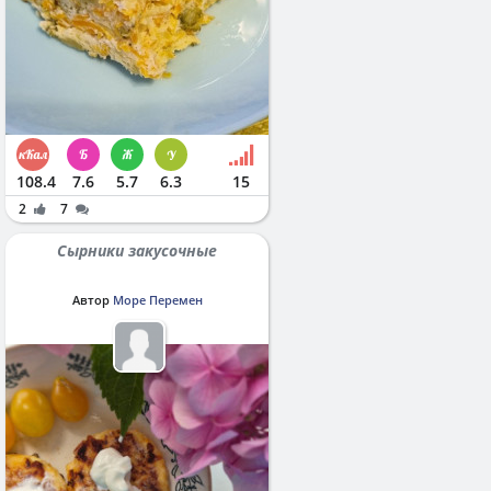
108.4
7.6
5.7
6.3
15
2
7
Сырники закусочные
Автор
Море Перемен