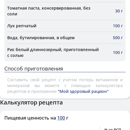
Томатная паста, консервированная, без
30 г
соли
Лук репчатый
100 г
Вода, бутилированная, в общем
500 г
Рис белый длиннозерный, приготовленный
100 г
с солью
Способ приготовления
Составить свой рецепт с учетом потерь витаминов и
минералов вы можете с помощью калькулятора
рецептов в приложении
"Мой здоровый рацион"
.
Калькулятор рецепта
Пищевая ценность на
100
г
% от РСП