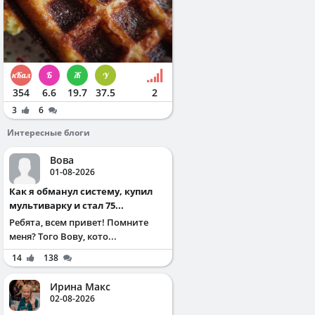
354
6.6
19.7
37.5
2
3
6
Интересные блоги
Вова
01-08-2026
Как я обманул систему, купил
мультиварку и стал 75...
Ребята, всем привет! Помните
меня? Того Вову, кото...
14
138
Ирина Макс
02-08-2026