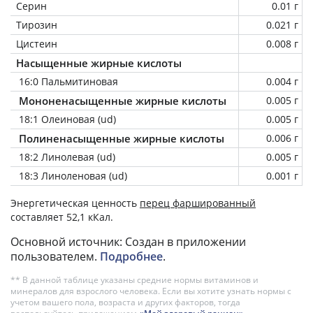
Серин
0.01 г
Тирозин
0.021 г
Цистеин
0.008 г
Насыщенные жирные кислоты
16:0 Пальмитиновая
0.004 г
Мононенасыщенные жирные кислоты
0.005 г
18:1 Олеиновая (ud)
0.005 г
Полиненасыщенные жирные кислоты
0.006 г
18:2 Линолевая (ud)
0.005 г
18:3 Линоленовая (ud)
0.001 г
Энергетическая ценность
перец фаршированный
составляет 52,1 кКал.
Основной источник: Создан в приложении
пользователем.
Подробнее
.
** В данной таблице указаны средние нормы витаминов и
минералов для взрослого человека. Если вы хотите узнать нормы с
учетом вашего пола, возраста и других факторов, тогда