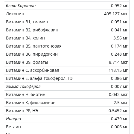
бета Каротин
0.952 мг
Ликопин
405.127 мкг
Витамин В1, тиамин
0.051 мг
Витамин В2, рибофлавин
0.041 мг
Витамин В4, холин
3.56 мг
Витамин В5, пантотеновая
0.174 мг
Витамин В6, пиридоксин
0.248 мг
Витамин В9, фолаты
8.714 мкг
Витамин C, аскорбиновая
118.15 мг
Витамин Е, альфа токоферол, ТЭ
0.386 мг
гамма Токоферол
0.007 мг
Витамин Н, биотин
0.042 мкг
Витамин К, филлохинон
2.5 мкг
Витамин РР, НЭ
0.5452 мг
Ниацин
0.479 мг
Бетаин
0.006 мг