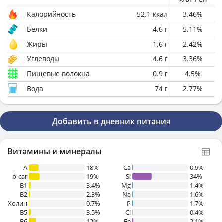
Калорийность
52.1
ккал
3.46
%
Белки
4.6
г
5.11
%
Жиры
1.6
г
2.42
%
Углеводы
4.6
г
3.36
%
Пищевые волокна
0.9
г
4.5
%
Вода
74
г
2.77
%
Добавить в дневник питания
Витамины и минералы
A
18%
Ca
0.9%
b-car
19%
Si
34%
В1
3.4%
Mg
1.4%
B2
2.3%
Na
1.6%
Холин
0.7%
P
1.7%
B5
3.5%
Cl
0.4%
B6
12%
Fe
2.1%