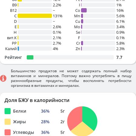
B9
2.2%
I
1%
B12
~
Co
16%
C
131%
Mn
5.6%
D
~
Cu
6.1%
E
2.6%
Mo
3.4%
H
0.1%
Se
0.9%
вит.К
2.1%
F
0.1%
PP
2.7%
Cr
5.8%
Калий
4%
Zn
2.3%
Рейтинг
7.7
Большинство продуктов не может содержать полный набор
витаминов и минералов. Поэтому важно употреблять в пищу
разннообразные продукты, чтобы восполнять потребности
организма в витаминах и минералах.
Доля БЖУ в калорийности
Белки
36
%
5
г
Жиры
28
%
2
г
Углеводы
36
%
5
г