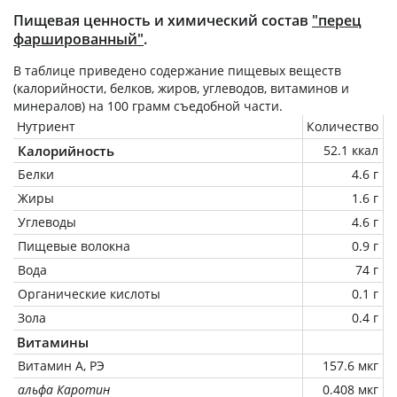
Пищевая ценность и химический состав
"перец
фаршированный"
.
В таблице приведено содержание пищевых веществ
(калорийности, белков, жиров, углеводов, витаминов и
минералов) на
100 грамм
съедобной части.
Нутриент
Количество
Калорийность
52.1 ккал
Белки
4.6 г
Жиры
1.6 г
Углеводы
4.6 г
Пищевые волокна
0.9 г
Вода
74 г
Органические кислоты
0.1 г
Зола
0.4 г
Витамины
Витамин А, РЭ
157.6 мкг
альфа Каротин
0.408 мкг