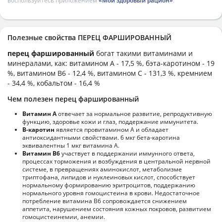
воспользуйтесь приложением
«Мой здоровый рацион»
.
Полезные свойства ПЕРЕЦ ФАРШИРОВАННЫЙ
перец фаршированный
богат такими витаминами и
минералами, как: витамином А - 17,5 %, бэта-каротином - 19
%, витамином B6 - 12,4 %, витамином C - 131,3 %, кремнием
- 34,4 %, кобальтом - 16,4 %
Чем полезен перец фаршированный
Витамин А
отвечает за нормальное развитие, репродуктивную
функцию, здоровье кожи и глаз, поддержание иммунитета.
В-каротин
является провитамином А и обладает
антиоксидантными свойствами. 6 мкг бета-каротина
эквивалентны 1 мкг витамина А.
Витамин В6
участвует в поддержании иммунного ответа,
процессах торможения и возбуждения в центральной нервной
системе, в превращениях аминокислот, метаболизме
триптофана, липидов и нуклеиновых кислот, способствует
нормальному формированию эритроцитов, поддержанию
нормального уровня гомоцистеина в крови. Недостаточное
потребление витамина В6 сопровождается снижением
аппетита, нарушением состояния кожных покровов, развитием
гомоцистеинемии, анемии.