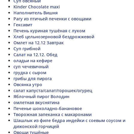
Суп овсяный
Kinder Chocolate maxi
Наполнитель Вишня
Рагу из птичьей печенки с овощами
Гексавит
Печень куриная тушёная с луком
Хлеб цельнозерновой бездрожжевой
Омлет на 12.12 Завтрак
Суп грибной
Салат на 12.12. Обед
оладьи на кефире
суп чечевичный
грудка с сыром
грибы для пирога
Овсянка утро
салат капуста/салат/горошек/огурец
Яблочный пирог Володин
омлетная вкуснятина
Печенье шоколадно-банановое
Творожная запеканка с макаронами
Шашлык из филе бедра индейки с соевым соусом и
дижонской горчицей
Овощи тушёные