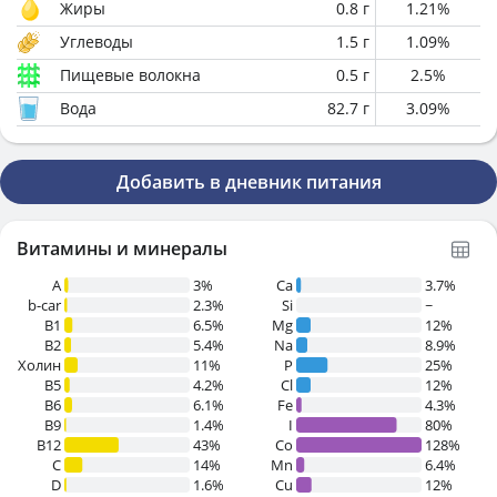
Жиры
0.8
г
1.21
%
Углеводы
1.5
г
1.09
%
Пищевые волокна
0.5
г
2.5
%
Вода
82.7
г
3.09
%
Добавить в дневник питания
Витамины и минералы
A
3%
Ca
3.7%
b-car
2.3%
Si
~
В1
6.5%
Mg
12%
B2
5.4%
Na
8.9%
Холин
11%
P
25%
B5
4.2%
Cl
12%
B6
6.1%
Fe
4.3%
B9
1.4%
I
80%
B12
43%
Co
128%
C
14%
Mn
6.4%
D
1.6%
Cu
12%