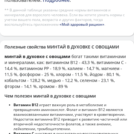
** В данной таблице указаны средние нормы витаминов и
минералов для взрослого человека. Если вы хотите узнать нормы с
учетом вашего пола, возраста и других факторов, тогда
воспользуйтесь приложением
«Мой здоровый рацион»
.
Полезные свойства МИНТАЙ В ДУХОВКЕ С ОВОЩАМИ
минтай в духовке с овощами
богат такими витаминами
и минералами, как: витамином B12 - 43,3 %, витамином C -
14,4 %, витамином PP - 18,9 %, калием - 14,7 %, магнием -
11,5 %, фосфором - 25 %, хлором - 11,5 %, йодом - 80,1 %,
кобальтом - 128,2 %, медью - 12,2 %, селеном - 23,1 %,
фтором - 14,1 %, хромом - 89 %
Чем полезен минтай в духовке с овощами
Витамин В12
играет важную роль в метаболизме и
превращениях аминокислот. Фолат и витамин В12 являются
взаимосвязанными витаминами, участвуют в кроветворении.
Недостаток витамина В12 приводит к развитию частичной или
вторичной недостаточности фолатов, а также анемии,
лейкопении, тромбоцитопении.
Витамин С
участвует в окислительно-восстановительных