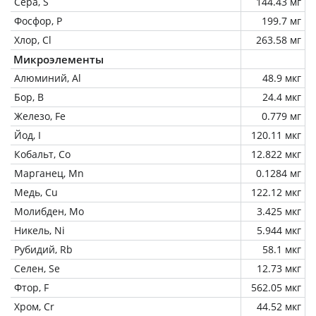
Сера, S
144.43 мг
Фосфор, P
199.7 мг
Хлор, Cl
263.58 мг
Микроэлементы
Алюминий, Al
48.9 мкг
Бор, B
24.4 мкг
Железо, Fe
0.779 мг
Йод, I
120.11 мкг
Кобальт, Co
12.822 мкг
Марганец, Mn
0.1284 мг
Медь, Cu
122.12 мкг
Молибден, Mo
3.425 мкг
Никель, Ni
5.944 мкг
Рубидий, Rb
58.1 мкг
Селен, Se
12.73 мкг
Фтор, F
562.05 мкг
Хром, Cr
44.52 мкг