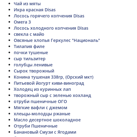
Чай из мяты
Икра красная Disas
Лосось горячего копчения Disas
Омега 3
Лосось холодного копчения Disas
свекла с майо
Овсяные хлопья Геркулес "Националь"
Тилапия филе
почки тушеные
сыр тильзитер
голубцы ленивые
Сырок творожный
Конина тушеная 338гр, (Орский мкт)
Питьевой йогурт киви-виноград
Холодец из куринных лап
творожный сыр с зеленью хохланд
отруби пшеничные ОГО
Мягкие вафли с джемом
хлеьцы-молодцы ржаные
Масло десертное шоколадное
Отруби Пшеничные
Банановый Смузи с Ягодами