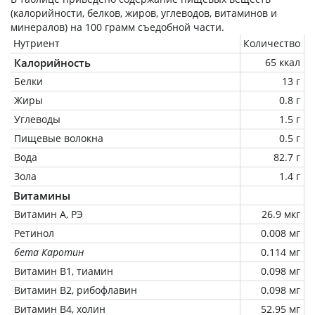
(калорийности, белков, жиров, углеводов, витаминов и
минералов) на
100 грамм
съедобной части.
Нутриент
Количество
Калорийность
65 ккал
Белки
13 г
Жиры
0.8 г
Углеводы
1.5 г
Пищевые волокна
0.5 г
Вода
82.7 г
Зола
1.4 г
Витамины
Витамин А, РЭ
26.9 мкг
Ретинол
0.008 мг
бета Каротин
0.114 мг
Витамин В1, тиамин
0.098 мг
Витамин В2, рибофлавин
0.098 мг
Витамин В4, холин
52.95 мг