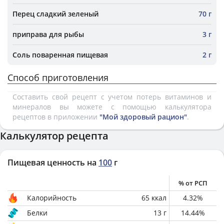
Перец сладкий зеленый
70 г
приправа для рыбы
3 г
Соль поваренная пищевая
2 г
Способ приготовления
Составить свой рецепт с учетом потерь витаминов и
минералов вы можете с помощью калькулятора
рецептов в приложении
"Мой здоровый рацион"
.
Калькулятор рецепта
Пищевая ценность на
100
г
% от РСП
Калорийность
65
ккал
4.32
%
Белки
13
г
14.44
%