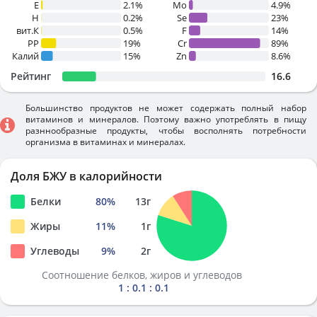
E
2.1%
Mo
4.9%
H
0.2%
Se
23%
вит.К
0.5%
F
14%
PP
19%
Cr
89%
Калий
15%
Zn
8.6%
Рейтинг
16.6
Большинство продуктов не может содержать полный набор
витаминов и минералов. Поэтому важно употреблять в пищу
разннообразные продукты, чтобы восполнять потребности
организма в витаминах и минералах.
Доля БЖУ в калорийности
Белки
80
%
13
г
Жиры
11
%
1
г
Углеводы
9
%
2
г
Соотношение белков, жиров и углеводов
1 : 0.1 : 0.1