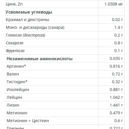
Цинк, Zn
1.0308 мг
Усвояемые углеводы
Крахмал и декстрины
0.02 г
Моно- и дисахариды (сахара)
1.4 г
Глюкоза (декстроза)
0.2 г
Сахароза
0.8 г
Фруктоза
0.1 г
Незаменимые аминокислоты
0.035 г
Аргинин*
0.816 г
Валин
0.72 г
Гистидин*
0.32 г
Изолейцин
0.881 г
Лейцин
1.042 г
Лизин
1.441 г
Метионин
0.479 г
Метионин + Цистеин
0.6 г
Треонин
0.722 г