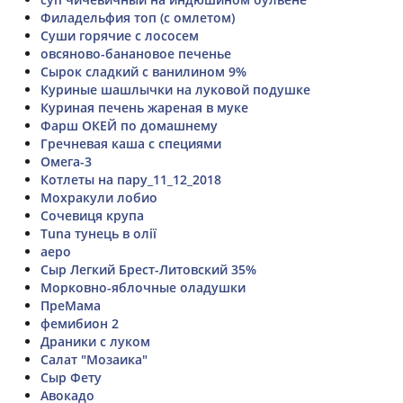
Филадельфия топ (с омлетом)
Суши горячие с лососем
овсяново-банановое печенье
Сырок сладкий с ванилином 9%
Куриные шашлычки на луковой подушке
Куриная печень жареная в муке
Фарш ОКЕЙ по домашнему
Гречневая каша с специями
Омега-3
Котлеты на пару_11_12_2018
Мохракули лобио
Сочевиця крупа
Tuna тунець в олії
аеро
Сыр Легкий Брест-Литовский 35%
Морковно-яблочные оладушки
ПреМама
фемибион 2
Драники с луком
Салат "Мозаика"
Сыр Фету
Авокадо