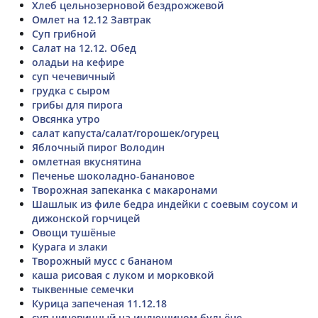
Хлеб цельнозерновой бездрожжевой
Омлет на 12.12 Завтрак
Суп грибной
Салат на 12.12. Обед
оладьи на кефире
суп чечевичный
грудка с сыром
грибы для пирога
Овсянка утро
салат капуста/салат/горошек/огурец
Яблочный пирог Володин
омлетная вкуснятина
Печенье шоколадно-банановое
Творожная запеканка с макаронами
Шашлык из филе бедра индейки с соевым соусом и
дижонской горчицей
Овощи тушёные
Курага и злаки
Творожный мусс с бананом
каша рисовая с луком и морковкой
тыквенные семечки
Курица запеченая 11.12.18
суп чичевичный на индюшином бульёне