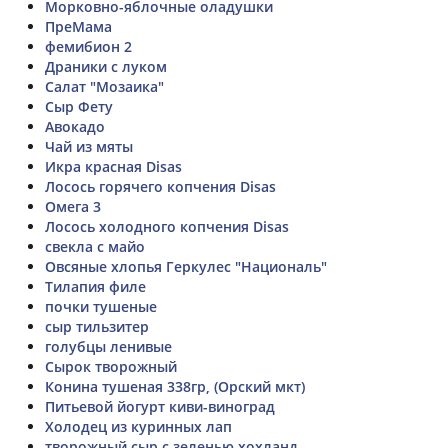
Морковно-яблочные оладушки
ПреМама
фемибион 2
Драники с луком
Салат "Мозаика"
Сыр Фету
Авокадо
Чай из мяты
Икра красная Disas
Лосось горячего копчения Disas
Омега 3
Лосось холодного копчения Disas
свекла с майо
Овсяные хлопья Геркулес "Националь"
Тилапия филе
почки тушеные
сыр тильзитер
голубцы ленивые
Сырок творожный
Конина тушеная 338гр, (Орский мкт)
Питьевой йогурт киви-виноград
Холодец из куринных лап
творожный сыр с зеленью хохланд