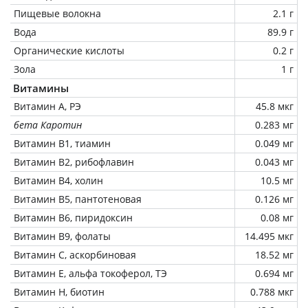
Пищевые волокна
2.1 г
Вода
89.9 г
Органические кислоты
0.2 г
Зола
1 г
Витамины
Витамин А, РЭ
45.8 мкг
бета Каротин
0.283 мг
Витамин В1, тиамин
0.049 мг
Витамин В2, рибофлавин
0.043 мг
Витамин В4, холин
10.5 мг
Витамин В5, пантотеновая
0.126 мг
Витамин В6, пиридоксин
0.08 мг
Витамин В9, фолаты
14.495 мкг
Витамин C, аскорбиновая
18.52 мг
Витамин Е, альфа токоферол, ТЭ
0.694 мг
Витамин Н, биотин
0.788 мкг