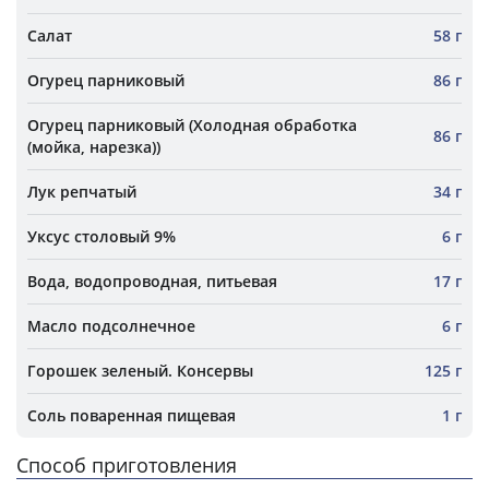
Салат
58 г
Огурец парниковый
86 г
Огурец парниковый (Холодная обработка
86 г
(мойка, нарезка))
Лук репчатый
34 г
Уксус столовый 9%
6 г
Вода, водопроводная, питьевая
17 г
Масло подсолнечное
6 г
Горошек зеленый. Консервы
125 г
Соль поваренная пищевая
1 г
Способ приготовления