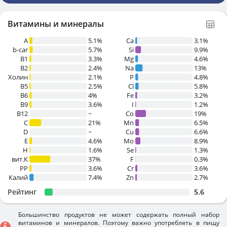
Витамины и минералы
A
5.1%
Ca
3.1%
b-car
5.7%
Si
9.9%
В1
3.3%
Mg
4.6%
B2
2.4%
Na
13%
Холин
2.1%
P
4.8%
B5
2.5%
Cl
5.8%
B6
4%
Fe
3.2%
B9
3.6%
I
1.2%
B12
~
Co
19%
C
21%
Mn
6.5%
D
~
Cu
6.6%
E
4.6%
Mo
8.9%
H
1.6%
Se
1.3%
вит.К
37%
F
0.3%
PP
3.6%
Cr
3.6%
Калий
7.4%
Zn
2.7%
Рейтинг
5.6
Большинство продуктов не может содержать полный набор
витаминов и минералов. Поэтому важно употреблять в пищу