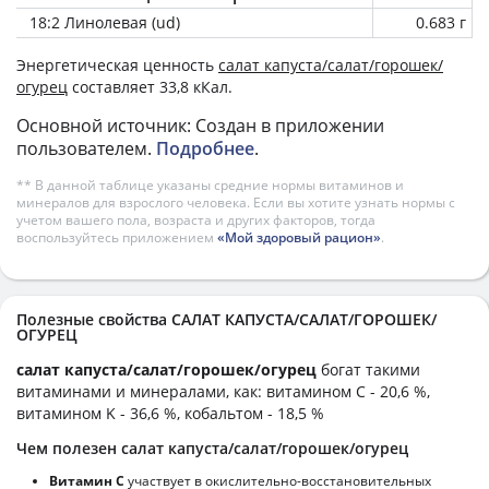
18:2 Линолевая (ud)
0.683 г
Энергетическая ценность
салат капуста/салат/горошек/
огурец
составляет 33,8 кКал.
Основной источник: Создан в приложении
пользователем.
Подробнее
.
** В данной таблице указаны средние нормы витаминов и
минералов для взрослого человека. Если вы хотите узнать нормы с
учетом вашего пола, возраста и других факторов, тогда
воспользуйтесь приложением
«Мой здоровый рацион»
.
Полезные свойства САЛАТ КАПУСТА/САЛАТ/ГОРОШЕК/
ОГУРЕЦ
салат капуста/салат/горошек/огурец
богат такими
витаминами и минералами, как: витамином C - 20,6 %,
витамином K - 36,6 %, кобальтом - 18,5 %
Чем полезен салат капуста/салат/горошек/огурец
Витамин С
участвует в окислительно-восстановительных