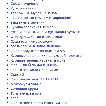
Овощи тушёные
Курага и злаки
Творожный мусс с бананом
каша рисовая с луком и морковкой
тыквенные семечки
Курица запеченая 11.12.18
суп чичевичный на индюшином бульёне
Филадельфия топ (с омлетом)
Суши горячие с лососем
овсяново-банановое печенье
Сырок сладкий с ванилином 9%
Куриные шашлычки на луковой подушке
Куриная печень жареная в муке
Фарш ОКЕЙ по домашнему
Гречневая каша с специями
Омега-3
Котлеты на пару_11_12_2018
Мохракули лобио
Сочевиця крупа
Tuna тунець в олії
аеро
Сыр Легкий Брест-Литовский 35%