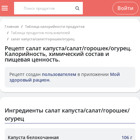
Войти
Главная
Таблица калорийности продуктов
Таблица продуктов пользователей
салат капуста/салат/горошек/огурец
Рецепт
салат капуста/салат/горошек/огурец
.
Калорийность, химический состав и
пищевая ценность.
Рецепт создан
пользователем
в приложении
Мой
здоровый рацион
.
Ингредиенты салат капуста/салат/горошек/
огурец
Капуста белокочанная
106 г