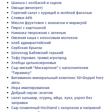
Шаньга с колбасой и сыром
Овощи (венегрет)
Горячий салат с курицей и зелёной фасолью
Сливки 44%
Мюсли фруктовое с ананасом и маракуей
Пирог с картошкой
Намазка творожная с зеленью
Овсяная каша с кокосовым молоком
хлеб адмиралтейский
Сербская брынза
Шоколад Бабевский горький
Тофу (прован. трави) агропрод
Хлебцы цельнозерновые
Сыр мягкий "Маскарпоне" с наполнителем
"Тирамису"
Витаминно-минеральный комплекс 50+Doppel herz
aktiv.
Икра имитированная
Добрый смузи -экзотик
салат кальмар, огурец, яйцо, лукз, укроп без
заправки
Сыр плавленый Hochland с окороком и паприкой