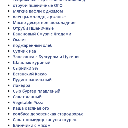
отруби пшеничные ОГО
Мягкие вафли с джемом
хлеьцы-молодцы ржаные
Масло десертное шоколадное
Отруби Пшеничные
Банановый Смузи с Ягодами
Омлет
поджаренный хлеб
Супчик Раа
Запеканка с Булгуром и Цукини
Шашлык куриный
Сырники 9%
Веганский Какао
Пудинг ванильный
Локедра
Сыр бургер плавленый
Салат дачный
Vegetable Pizza
Каша овсяная ого
колбаса деревенская стародворье
Салат помидор капуста огурец.
Блинчики с мясом