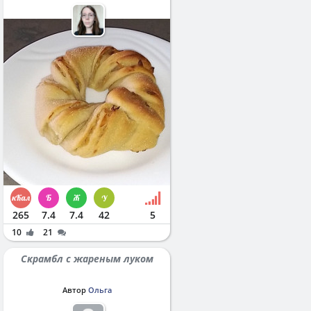
265
7.4
7.4
42
5
10
21
Скрамбл с жареным луком
Автор
Ольга