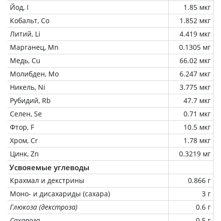
Йод, I
1.85 мкг
Кобальт, Co
1.852 мкг
Литий, Li
4.419 мкг
Марганец, Mn
0.1305 мг
Медь, Cu
66.02 мкг
Молибден, Mo
6.247 мкг
Никель, Ni
3.775 мкг
Рубидий, Rb
47.7 мкг
Селен, Se
0.71 мкг
Фтор, F
10.5 мкг
Хром, Cr
1.78 мкг
Цинк, Zn
0.3219 мг
Усвояемые углеводы
Крахмал и декстрины
0.866 г
Моно- и дисахариды (сахара)
3 г
Глюкоза (декстроза)
0.6 г
Сахароза
0.5 г