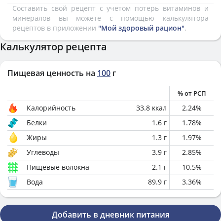
Составить свой рецепт с учетом потерь витаминов и
минералов вы можете с помощью калькулятора
рецептов в приложении
"Мой здоровый рацион"
.
Калькулятор рецепта
Пищевая ценность на
100
г
% от РСП
Калорийность
33.8
ккал
2.24
%
Белки
1.6
г
1.78
%
Жиры
1.3
г
1.97
%
Углеводы
3.9
г
2.85
%
Пищевые волокна
2.1
г
10.5
%
Вода
89.9
г
3.36
%
Добавить в дневник питания