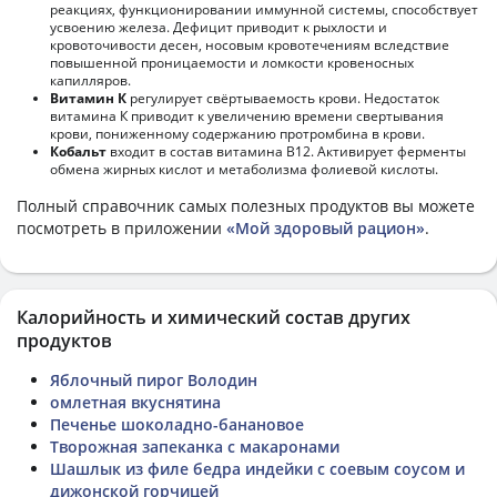
реакциях, функционировании иммунной системы, способствует
усвоению железа. Дефицит приводит к рыхлости и
кровоточивости десен, носовым кровотечениям вследствие
повышенной проницаемости и ломкости кровеносных
капилляров.
Витамин К
регулирует свёртываемость крови. Недостаток
витамина К приводит к увеличению времени свертывания
крови, пониженному содержанию протромбина в крови.
Кобальт
входит в состав витамина В12. Активирует ферменты
обмена жирных кислот и метаболизма фолиевой кислоты.
Полный справочник самых полезных продуктов вы можете
посмотреть в приложении
«Мой здоровый рацион»
.
Калорийность и химический состав других
продуктов
Яблочный пирог Володин
омлетная вкуснятина
Печенье шоколадно-банановое
Творожная запеканка с макаронами
Шашлык из филе бедра индейки с соевым соусом и
дижонской горчицей