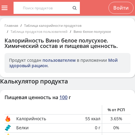
Войти
Главная
Таблица калорийности продуктов
Таблица продуктов пользователей
Вино белое полусухое
Калорийность
Вино белое полусухое
.
Химический состав и пищевая ценность.
Продукт создан
пользователем
в приложении
Мой
здоровый рацион
.
Калькулятор продукта
Пищевая ценность на
100
г
% от РСП
Калорийность
55
ккал
3.65
%
Белки
0
г
0
%