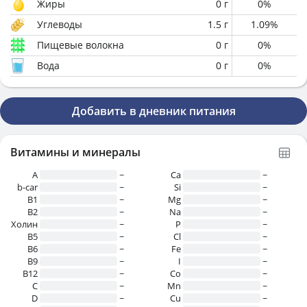
Жиры
0
г
0
%
Углеводы
1.5
г
1.09
%
Пищевые волокна
0
г
0
%
Вода
0
г
0
%
Добавить в дневник питания
Витамины и минералы
A
~
Ca
~
b-car
~
Si
~
В1
~
Mg
~
B2
~
Na
~
Холин
~
P
~
B5
~
Cl
~
B6
~
Fe
~
B9
~
I
~
B12
~
Co
~
C
~
Mn
~
D
~
Cu
~