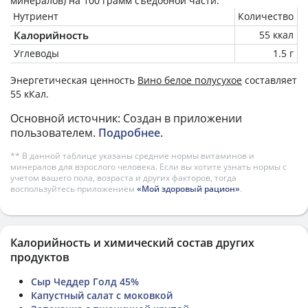
минералов) на
100 грамм
съедобной части.
Нутриент
Количество
Калорийность
55 ккал
Углеводы
1.5 г
Энергетическая ценность
Вино белое полусухое
составляет
55 кКал.
Основной источник: Создан в приложении
пользователем.
Подробнее
.
** В данной таблице указаны средние нормы витаминов и
минералов для взрослого человека. Если вы хотите узнать нормы с
учетом вашего пола, возраста и других факторов, тогда
воспользуйтесь приложением
«Мой здоровый рацион»
.
Калорийность и химический состав других
продуктов
Сыр Чеддер Голд 45%
Капустный салат с моковкой