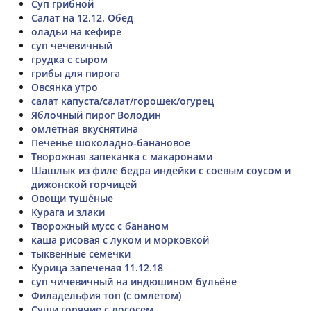
Суп грибной
Салат на 12.12. Обед
оладьи на кефире
суп чечевичный
грудка с сыром
грибы для пирога
Овсянка утро
салат капуста/салат/горошек/огурец
Яблочный пирог Володин
омлетная вкуснятина
Печенье шоколадно-банановое
Творожная запеканка с макаронами
Шашлык из филе бедра индейки с соевым соусом и
дижонской горчицей
Овощи тушёные
Курага и злаки
Творожный мусс с бананом
каша рисовая с луком и морковкой
тыквенные семечки
Курица запеченая 11.12.18
суп чичевичный на индюшином бульёне
Филадельфия топ (с омлетом)
Суши горячие с лососем