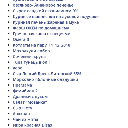
овсяново-банановое печенье
Сырок сладкий с ванилином 9%
Куриные шашлычки на луковой подушке
Куриная печень жареная в муке
Фарш ОКЕЙ по домашнему
Гречневая каша с специями
Омега-3
Котлеты на пару_11_12_2018
Мохракули лобио
Сочевиця крупа
Tuna тунець в олії
аеро
Сыр Легкий Брест-Литовский 35%
Морковно-яблочные оладушки
ПреМама
фемибион 2
Драники с луком
Салат "Мозаика"
Сыр Фету
Авокадо
Чай из мяты
Икра красная Disas