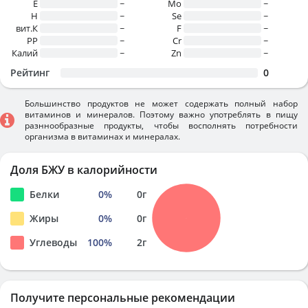
E
~
Mo
~
H
~
Se
~
вит.К
~
F
~
PP
~
Cr
~
Калий
~
Zn
~
Рейтинг
0
Большинство продуктов не может содержать полный набор
витаминов и минералов. Поэтому важно употреблять в пищу
разннообразные продукты, чтобы восполнять потребности
организма в витаминах и минералах.
Доля БЖУ в калорийности
Белки
0
%
0
г
Жиры
0
%
0
г
Углеводы
100
%
2
г
Получите персональные рекомендации