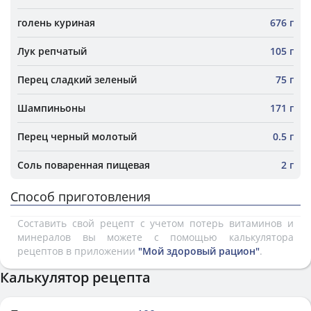
голень куриная
676 г
Лук репчатый
105 г
Перец сладкий зеленый
75 г
Шампиньоны
171 г
Перец черный молотый
0.5 г
Соль поваренная пищевая
2 г
Способ приготовления
Составить свой рецепт с учетом потерь витаминов и
минералов вы можете с помощью калькулятора
рецептов в приложении
"Мой здоровый рацион"
.
Калькулятор рецепта