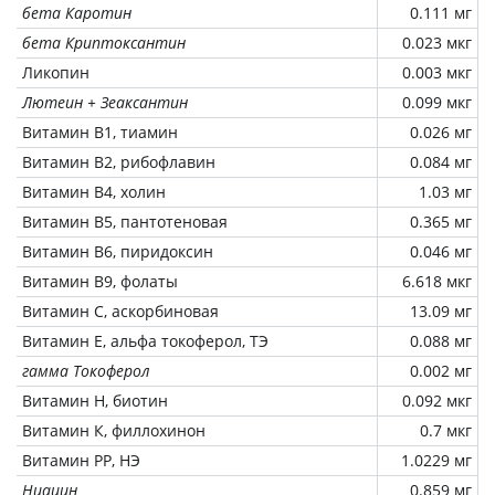
бета Каротин
0.111 мг
бета Криптоксантин
0.023 мкг
Ликопин
0.003 мкг
Лютеин + Зеаксантин
0.099 мкг
Витамин В1, тиамин
0.026 мг
Витамин В2, рибофлавин
0.084 мг
Витамин В4, холин
1.03 мг
Витамин В5, пантотеновая
0.365 мг
Витамин В6, пиридоксин
0.046 мг
Витамин В9, фолаты
6.618 мкг
Витамин C, аскорбиновая
13.09 мг
Витамин Е, альфа токоферол, ТЭ
0.088 мг
гамма Токоферол
0.002 мг
Витамин Н, биотин
0.092 мкг
Витамин К, филлохинон
0.7 мкг
Витамин РР, НЭ
1.0229 мг
Ниацин
0.859 мг