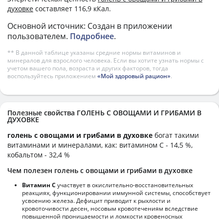
духовке
составляет 116,9 кКал.
Основной источник: Создан в приложении
пользователем.
Подробнее
.
** В данной таблице указаны средние нормы витаминов и
минералов для взрослого человека. Если вы хотите узнать нормы с
учетом вашего пола, возраста и других факторов, тогда
воспользуйтесь приложением
«Мой здоровый рацион»
.
Полезные свойства ГОЛЕНЬ С ОВОЩАМИ И ГРИБАМИ В
ДУХОВКЕ
голень с овощами и грибами в духовке
богат такими
витаминами и минералами, как: витамином C - 14,5 %,
кобальтом - 32,4 %
Чем полезен голень с овощами и грибами в духовке
Витамин С
участвует в окислительно-восстановительных
реакциях, функционировании иммунной системы, способствует
усвоению железа. Дефицит приводит к рыхлости и
кровоточивости десен, носовым кровотечениям вследствие
повышенной проницаемости и ломкости кровеносных