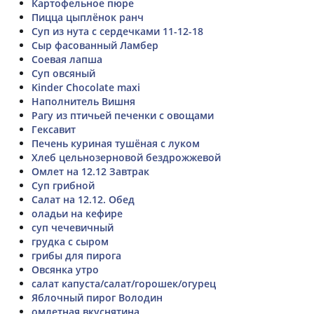
Картофельное пюре
Пицца цыплёнок ранч
Суп из нута с сердечками 11-12-18
Сыр фасованный Ламбер
Соевая лапша
Суп овсяный
Kinder Chocolate maxi
Наполнитель Вишня
Рагу из птичьей печенки с овощами
Гексавит
Печень куриная тушёная с луком
Хлеб цельнозерновой бездрожжевой
Омлет на 12.12 Завтрак
Суп грибной
Салат на 12.12. Обед
оладьи на кефире
суп чечевичный
грудка с сыром
грибы для пирога
Овсянка утро
салат капуста/салат/горошек/огурец
Яблочный пирог Володин
омлетная вкуснятина