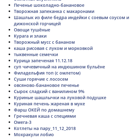
Печенье шоколадно-банановое
Творожная запеканка с макаронами
Шашлык из филе бедра индейки с соевым соусом и
дижонской горчицей
Овощи тушёные
Курага и злаки
Творожный мусс с бананом
каша рисовая с луком и морковкой
тыквенные семечки
Курица запеченая 11.12.18
суп чичевичный на индюшином бульёне
Филадельфия топ (с омлетом)
Суши горячие с лососем
овсяново-банановое печенье
Сырок сладкий с ванилином 9%
Куриные шашлычки на луковой подушке
Куриная печень жареная в муке
Фарш ОКЕЙ по домашнему
Гречневая каша с специями
Омега-3
Котлеты на пару_11_12_2018
Мохракули лобио