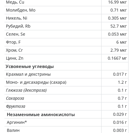
Медь, Cu
16.99 мкг
Молибден, Mo
0.71 мкг
Никель, Ni
0.305 мкг
Рубидий, Rb
52.7 мкг
Селен, Se
0.053 мкг
Фтор, F
6 мкг
Хром, Cr
2.79 мкг
Цинк, Zn
0.1667 мг
Усвояемые углеводы
Крахмал и декстрины
0.017 г
Моно- и дисахариды (сахара)
1.2 г
Глюкоза (декстроза)
0.1 г
Сахароза
0.7 г
Фруктоза
0.1 г
Незаменимые аминокислоты
0.029 г
Аргинин*
0.016 г
Валин
0.003 г