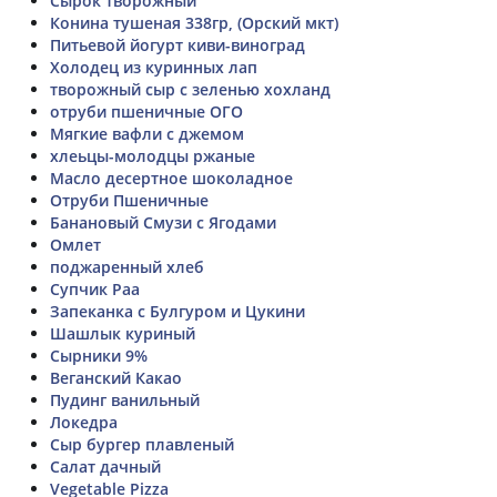
Сырок творожный
Конина тушеная 338гр, (Орский мкт)
Питьевой йогурт киви-виноград
Холодец из куринных лап
творожный сыр с зеленью хохланд
отруби пшеничные ОГО
Мягкие вафли с джемом
хлеьцы-молодцы ржаные
Масло десертное шоколадное
Отруби Пшеничные
Банановый Смузи с Ягодами
Омлет
поджаренный хлеб
Супчик Раа
Запеканка с Булгуром и Цукини
Шашлык куриный
Сырники 9%
Веганский Какао
Пудинг ванильный
Локедра
Сыр бургер плавленый
Салат дачный
Vegetable Pizza