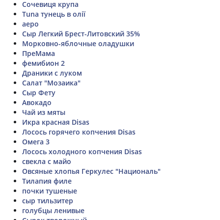
Сочевиця крупа
Tuna тунець в олії
аеро
Сыр Легкий Брест-Литовский 35%
Морковно-яблочные оладушки
ПреМама
фемибион 2
Драники с луком
Салат "Мозаика"
Сыр Фету
Авокадо
Чай из мяты
Икра красная Disas
Лосось горячего копчения Disas
Омега 3
Лосось холодного копчения Disas
свекла с майо
Овсяные хлопья Геркулес "Националь"
Тилапия филе
почки тушеные
сыр тильзитер
голубцы ленивые