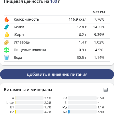
Пищевая ценность на
100
г
% от РСП
Калорийность
116.9
ккал
7.76
%
Белки
12.8
г
14.22
%
Жиры
6.2
г
9.39
%
Углеводы
1.4
г
1.02
%
Пищевые волокна
0.9
г
4.5
%
Вода
30.5
г
1.14
%
Добавить в дневник питания
Витамины и минералы
A
2.1%
Ca
0.5%
b-car
2.2%
Si
~
В1
1.7%
Mg
1.1%
B2
4.7%
Na
5.9%