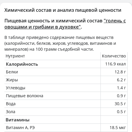
Химический состав и анализ пищевой ценности
Пищевая ценность и химический состав
"голень с
овощами и грибами в духовке"
.
В таблице приведено содержание пищевых веществ
(калорийности, белков, жиров, углеводов, витаминов и
минералов) на
100 грамм
съедобной части.
Нутриент
Количество
Калорийность
116.9 ккал
Белки
12.8 г
Жиры
6.2 г
Углеводы
1.4 г
Пищевые волокна
0.9 г
Вода
30.5 г
Зола
0.5 г
Витамины
Витамин А, РЭ
18.5 мкг