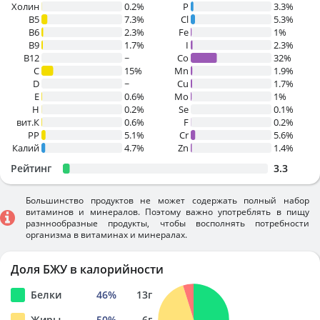
Холин
0.2%
P
3.3%
B5
7.3%
Cl
5.3%
B6
2.3%
Fe
1%
B9
1.7%
I
2.3%
B12
~
Co
32%
C
15%
Mn
1.9%
D
~
Cu
1.7%
E
0.6%
Mo
1%
H
0.2%
Se
0.1%
вит.К
0.6%
F
0.2%
PP
5.1%
Cr
5.6%
Калий
4.7%
Zn
1.4%
Рейтинг
3.3
Большинство продуктов не может содержать полный набор
витаминов и минералов. Поэтому важно употреблять в пищу
разннообразные продукты, чтобы восполнять потребности
организма в витаминах и минералах.
Доля БЖУ в калорийности
Белки
46
%
13
г
Жиры
50
%
6
г