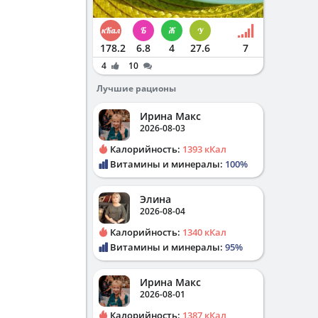
178.2
6.8
4
27.6
7
4
10
Лучшие рационы
Ирина Макс
2026-08-03
Калорийность:
1393 кКал
Витамины и минералы:
100%
Элина
2026-08-04
Калорийность:
1340 кКал
Витамины и минералы:
95%
Ирина Макс
2026-08-01
Калорийность:
1387 кКал