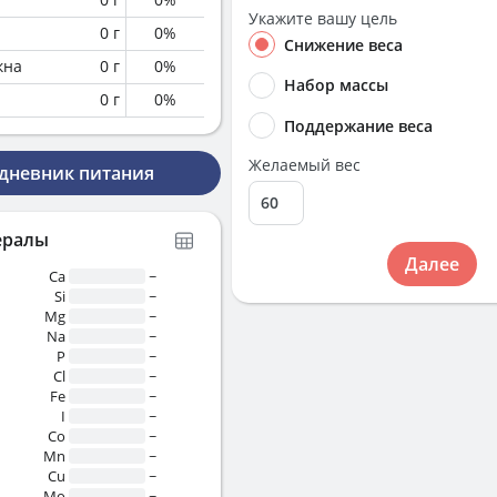
Укажите вашу цель
0
г
0
%
Снижение веса
кна
0
г
0
%
Набор массы
0
г
0
%
Поддержание веса
Желаемый вес
 дневник питания
ералы
Далее
Ca
~
Si
~
Mg
~
Na
~
P
~
Cl
~
Fe
~
I
~
Co
~
Mn
~
Cu
~
Mo
~