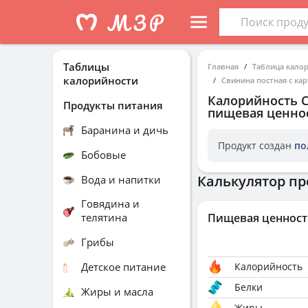
Таблицы
Главная
Таблица кало
калорийности
Свинина постная с ка
Калорийность
Продукты питания
пищевая ценнос
Баранина и дичь
Продукт создан
по
Бобовые
Калькулятор пр
Вода и напитки
Говядина и
телятина
Пищевая ценност
Грибы
Детское питание
Калорийность
Белки
Жиры и масла
Жиры