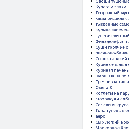
Овощи тушёны
Курага и злаки
Творожный мусс
каша рисовая с
тыквенные сем
Курица запечена
суп чичевичны
Филадельфия то
Суши горячие с
овсяново-банан
Сырок сладкий 
Куриные шашлы
Куриная печень
Фарш ОКЕЙ по
Гречневая каша
Омега-3
Котлеты на пару
Мохракули лоб
Сочевиця крупа
Tuna тунець в ол
аеро
Сыр Легкий Бре
Морковно-ябло