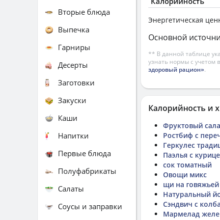
Калорийность
Вторые блюда
Энергетическая цен
Выпечка
Основной источни
Гарниры
** В данной таблице ук
узнать нормы с учетом 
Десерты
здоровый рацион»
.
Заготовки
Закуски
Калорийность и х
Каши
Фруктовый сала
Напитки
Ростбиф с пере
Геркулес трад
Первые блюда
Паэлья с куриц
сок томатный
Полуфабрикаты
Овощи микс
щи на говяжьей
Салаты
Натуральный йо
Сэндвич с колб
Соусы и заправки
Мармелад желей