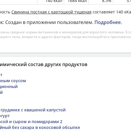
140 ккал
1684 ккал
8.3%
5
ность
Свинина постная с картошкой тушеная
составляет 140 кКа
к: Создан в приложении пользователем.
Подробнее
.
азаны средние нормы витаминов и минералов для взрослого человека. Есл
вашего пола, возраста и других факторов, тогда воспользуйтесь приложен
имический состав других продуктов
т
чным соусом
иционный
ей
 грудинке с квашеной капустой
гурт
асой и сыром и помидорами 2
ный без сахара в кокосовой обсыпке