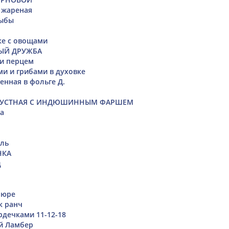
 жареная
рыбы
ке с овощами
ЫЙ ДРУЖБА
 и перцем
ми и грибами в духовке
енная в фольге Д.
ПУСТНАЯ С ИНДЮШИННЫМ ФАРШЕМ
а
ель
НКА
д
пюре
к ранч
ердечками 11-12-18
й Ламбер