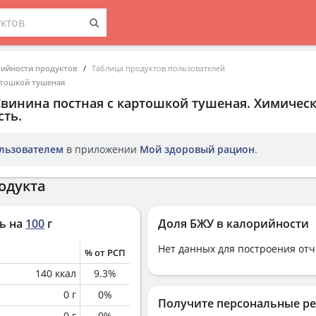
рийности продуктов
Таблица продуктов пользователей
ртошкой тушеная
Свинина постная с картошкой тушеная
. Химическ
ть.
льзователем
в приложении
Мой здоровый рацион
.
одукта
ь на
100
г
Доля БЖУ в калорийности
Нет данных для построения отч
% от РСП
140
ккал
9.3
%
0
г
0
%
Получите персональные р
0
г
0
%