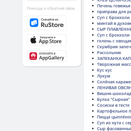
Печень говяжья
Помощь и обратная связь
приправа для 
Суп с брокколи
минтай в духов
СЫР ПЛАВЛЕНН
Суп с брокколи
голень с овоща
Скумбрия запеч
Рассольник
ЗАПЕКАНКА КА
Творожная масс
Кус кус
Лукум
Солёная карам
ЛЕНИВАЯ ОВСЯ
Вишня-шокола
Булка "Сырная"
Сосиски в тесте
Картофельное 
Пицца цыплёно
Суп из нута с с
Сыр фасованны