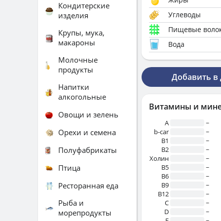
Кондитерские
Углеводы
изделия
Пищевые воло
Крупы, мука,
макароны
Вода
Молочные
продукты
Добавить в
Напитки
алкогольные
Витамины и мин
Овощи и зелень
A
~
Орехи и семена
b-car
~
В1
~
Полуфабрикаты
B2
~
Холин
~
Птица
B5
~
B6
~
Ресторанная еда
B9
~
B12
~
Рыба и
C
~
D
~
морепродукты
E
~