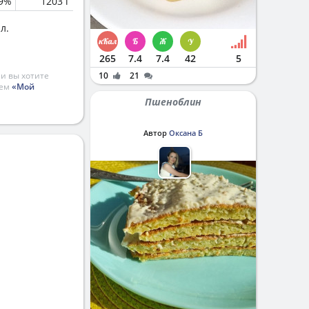
.9%
1203 г
л.
265
7.4
7.4
42
5
и вы хотите
10
21
ием
«Мой
Пшеноблин
Автор
Оксана Б