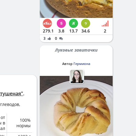
279.1
3.8
13.7
34.6
2
3
0
Луковые завиточки
Автор
Гермиона
 тушеная"
.
глеводов,
 от
100%
ы в
нормы
кал