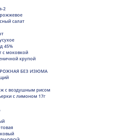
а-2
дрожжевое
сный салат
рт
усухое
д 45%
т с моковкой
еничной крупой
ОРОЖНАЯ БЕЗ ИЗЮМА
ющий
яж с воздушным рисом
ерки с лимоном 17г
Щ
ый
отовая
йковый
ЕРНОВОЙ