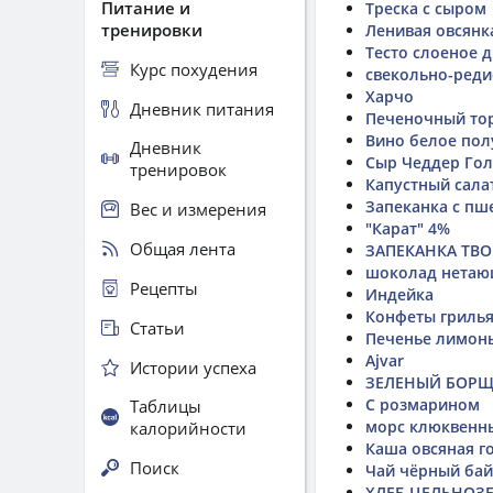
Питание и
Треска с сыром
тренировки
Ленивая овсянк
Тесто слоеное 
Курс похудения
свекольно-реди
Харчо
Дневник питания
Печеночный то
Вино белое пол
Дневник
Сыр Чеддер Гол
тренировок
Капустный сала
Запеканка с пш
Вес и измерения
"Карат" 4%
Общая лента
ЗАПЕКАНКА ТВ
шоколад нета
Рецепты
Индейка
Конфеты гриль
Статьи
Печенье лимонь
Ajvar
Истории успеха
ЗЕЛЕНЫЙ БОР
С розмарином
Таблицы
морс клюквенн
калорийности
Каша овсяная г
Поиск
Чай чёрный ба
ХЛЕБ ЦЕЛЬНОЗ