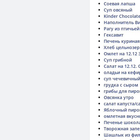
Соевая лапша
Суп овсяный
Kinder Chocolat
Наполнитель В
Рагу из птичье
Гексавит
Печень куриная
Хлеб цельнозе
Омлет на 12.12 
Суп грибной
Салат на 12.12.
оладьи на кефи
суп чечевичны
грудка с сыром
грибы для пиро
Овсянка утро
салат капуста/
Яблочный пиро
омлетная вкусн
Печенье шокол
Творожная запе
Шашлык из филе