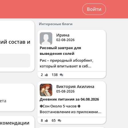
Войти
Интересные блоги
Ирина
02-08-2026
ий состав и
Рисовый завтрак для
выведения солей
Рис – природный абсорбент,
который впитывает в себ...
2
138
Виктория Акилина
05-08-2026
Дневник питания за 04.08.2026
ета
❄️Сон Около 5 часов ❄️
Восстановление из приложени...
8
65
екомендации