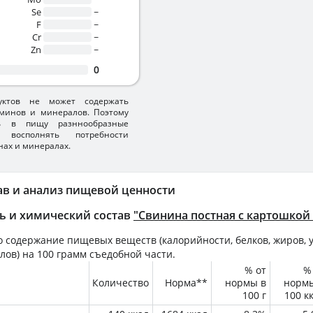
Se
~
F
~
Cr
~
Zn
~
0
уктов не может содержать
минов и минералов. Поэтому
ть в пищу разннообразные
 восполнять потребности
нах и минералах.
ав и анализ пищевой ценности
ь и химический состав
"Свинина постная с картошкой
 содержание пищевых веществ (калорийности, белков, жиров, у
лов) на
100 грамм
съедобной части.
% от
%
Количество
Норма**
нормы в
норм
100 г
100 к