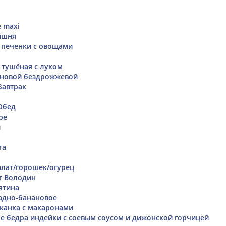
e maxi
ишня
й печенки с овощами
 тушёная с луком
рновой бездрожжевой
Завтрак
 Обед
ре
й
га
салат/горошек/огурец
г Володин
ятина
адно-банановое
канка с макаронами
 бедра индейки с соевым соусом и дижонской горчицей