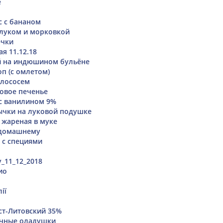
е
 с бананом
 луком и морковкой
ечки
я 11.12.18
й на индюшином бульёне
п (с омлетом)
 лососем
овое печенье
с ванилином 9%
чки на луковой подушке
 жареная в муке
 домашнему
 с специями
_11_12_2018
ио
ії
ст-Литовский 35%
чные оладушки