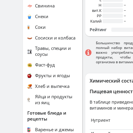
H
~
Свинина
вит.К
~
PP
~
Снеки
Калий
~
Соки
Рейтинг
Сосиски и колбаса
Большинство прод
Травы, специи и
полный набор вита
важно употребля
соусы
продукты, чтобы
организма в витами
Фаст-фуд
Фрукты и ягоды
Химический сост
Хлеб и выпечка
Пищевая ценност
Яйца и продукты
В таблице приведено
из яиц
витаминов и минера
Готовые блюда и
рецепты
Нутриент
Варенье и джемы