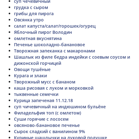
суп чечевичный
грудка с сыром
грибы для пирога
Овсянка утро
салат капуста/салат/горошек/огурец
Яблочный пирог Володин
омлетная вкуснятина
Печенье шоколадно-банановое
Творожная запеканка с макаронами
Шашлык из филе бедра индейки с соевым соусом и
дижонской горчицей
Овощи тушёные
Курага и злаки
Творожный мусс с бананом
каша рисовая с луком и морковкой
тыквенные семечки
Курица запеченая 11.12.18
суп чичевичный на индюшином бульёне
Филадельфия топ (с омлетом)
Суши горячие с лососем
овсяново-банановое печенье
Сырок сладкий с ванилином 9%
Куриные шашлычки на луковой подушке