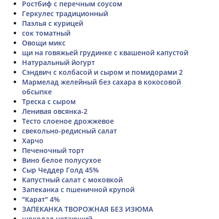
Ростбиф с перечным соусом
Геркулес традиционный
Паэлья с курицей
сок томатный
Овощи микс
щи на говяжьей грудинке с квашеной капустой
Натуральный йогурт
Сэндвич с колбасой и сыром и помидорами 2
Мармелад желейный без сахара в кокосовой
обсыпке
Треска с сыром
Ленивая овсянка-2
Тесто слоеное дрожжевое
свекольно-редисный салат
Харчо
Печеночный торт
Вино белое полусухое
Сыр Чеддер Голд 45%
Капустный салат с моковкой
Запеканка с пшеничной крупой
"Карат" 4%
ЗАПЕКАНКА ТВОРОЖНАЯ БЕЗ ИЗЮМА
шоколад нетающий