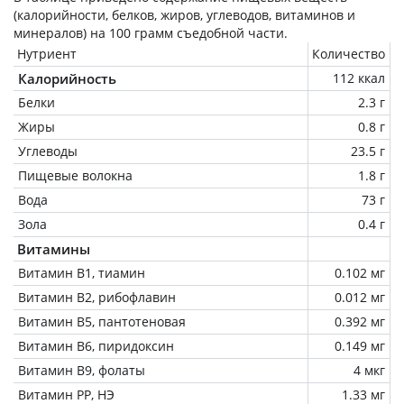
(калорийности, белков, жиров, углеводов, витаминов и
минералов) на
100 грамм
съедобной части.
Нутриент
Количество
Калорийность
112 ккал
Белки
2.3 г
Жиры
0.8 г
Углеводы
23.5 г
Пищевые волокна
1.8 г
Вода
73 г
Зола
0.4 г
Витамины
Витамин В1, тиамин
0.102 мг
Витамин В2, рибофлавин
0.012 мг
Витамин В5, пантотеновая
0.392 мг
Витамин В6, пиридоксин
0.149 мг
Витамин В9, фолаты
4 мкг
Витамин РР, НЭ
1.33 мг