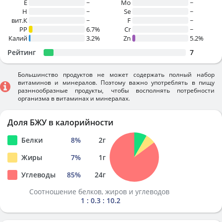
E
~
Mo
~
H
~
Se
~
вит.К
~
F
~
PP
6.7%
Cr
~
Калий
3.2%
Zn
5.2%
Рейтинг
7
Большинство продуктов не может содержать полный набор
витаминов и минералов. Поэтому важно употреблять в пищу
разннообразные продукты, чтобы восполнять потребности
организма в витаминах и минералах.
Доля БЖУ в калорийности
Белки
8
%
2
г
Жиры
7
%
1
г
Углеводы
85
%
24
г
Соотношение белков, жиров и углеводов
1 : 0.3 : 10.2