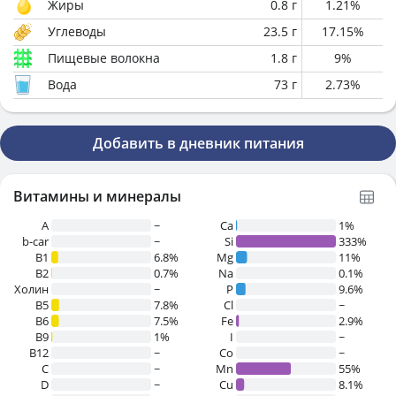
Жиры
0.8
г
1.21
%
Углеводы
23.5
г
17.15
%
Пищевые волокна
1.8
г
9
%
Вода
73
г
2.73
%
Добавить в дневник питания
Витамины и минералы
A
~
Ca
1%
b-car
~
Si
333%
В1
6.8%
Mg
11%
B2
0.7%
Na
0.1%
Холин
~
P
9.6%
B5
7.8%
Cl
~
B6
7.5%
Fe
2.9%
B9
1%
I
~
B12
~
Co
~
C
~
Mn
55%
D
~
Cu
8.1%