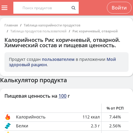
Войти
Главная
Таблица калорийности продуктов
Таблица продуктов пользователей
Рис коричневый, отварной
Калорийность
Рис коричневый, отварной
.
Химический состав и пищевая ценность.
Продукт создан
пользователем
в приложении
Мой
здоровый рацион
.
Калькулятор продукта
Пищевая ценность на
100
г
% от РСП
Калорийность
112
ккал
7.44
%
Белки
2.3
г
2.56
%