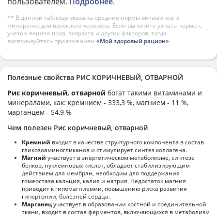
пользователем.
Подробнее
.
** В данной таблице указаны средние нормы витаминов и
минералов для взрослого человека. Если вы хотите узнать нормы с
учетом вашего пола, возраста и других факторов, тогда
воспользуйтесь приложением
«Мой здоровый рацион»
.
Полезные свойства РИС КОРИЧНЕВЫЙ, ОТВАРНОЙ
Рис коричневый, отварной
богат такими витаминами и
минералами, как: кремнием - 333,3 %, магнием - 11 %,
марганцем - 54,9 %
Чем полезен Рис коричневый, отварной
Кремний
входит в качестве структурного компонента в состав
гликозоаминогликанов и стимулирует синтез коллагена.
Магний
участвует в энергетическом метаболизме, синтезе
белков, нуклеиновых кислот, обладает стабилизирующим
действием для мембран, необходим для поддержания
гомеостаза кальция, калия и натрия. Недостаток магния
приводит к гипомагниемии, повышению риска развития
гипертонии, болезней сердца.
Марганец
участвует в образовании костной и соединительной
ткани, входит в состав ферментов, включающихся в метаболизм