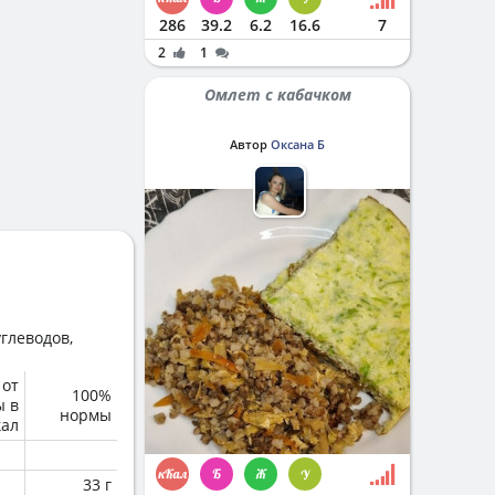
286
39.2
6.2
16.6
7
2
1
Омлет с кабачком
Автор
Оксана Б
глеводов,
 от
100%
ы в
нормы
кал
33 г