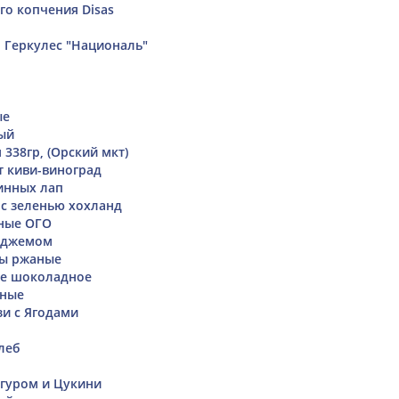
го копчения Disas
 Геркулес "Националь"
ые
ый
338гр, (Орский мкт)
т киви-виноград
инных лап
с зеленью хохланд
ные ОГО
с джемом
ы ржаные
ое шоколадное
чные
и с Ягодами
леб
лгуром и Цукини