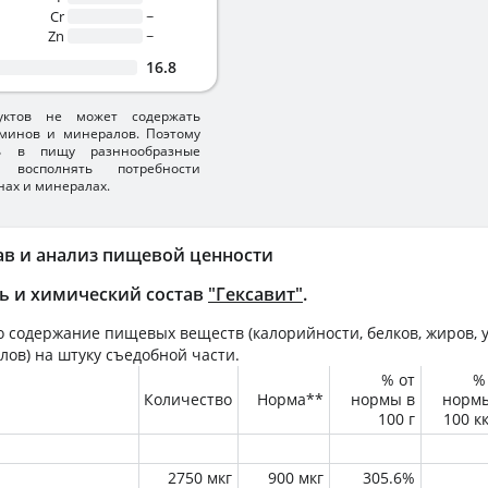
Cr
~
Zn
~
16.8
уктов не может содержать
минов и минералов. Поэтому
ть в пищу разннообразные
 восполнять потребности
нах и минералах.
ав и анализ пищевой ценности
ь и химический состав
"Гексавит"
.
 содержание пищевых веществ (калорийности, белков, жиров, у
лов) на
штуку
съедобной части.
% от
%
Количество
Норма**
нормы в
норм
100 г
100 к
2750 мкг
900 мкг
305.6%