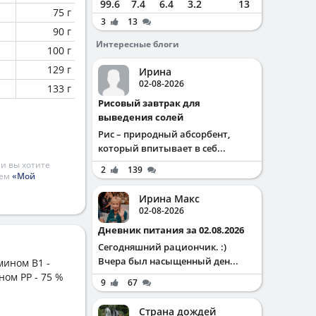
99.6
7.4
6.4
3.2
13
75 г
3
13
90 г
Интересные блоги
100 г
129 г
Ирина
02-08-2026
133 г
Рисовый завтрак для
выведения солей
Рис – природный абсорбент,
который впитывает в себ...
и вы хотите
2
139
ием
«Мой
Ирина Макс
02-08-2026
Дневник питания за 02.08.2026
Сегодняшний рациончик. :)
Вчера был насыщенный ден...
мином B1 -
ном PP - 75 %
9
67
Страна дождей