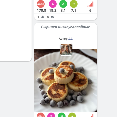
179.9
19.2
8.1
7.1
6
1
0
Сырники низкоуглеводные
Автор
ДД