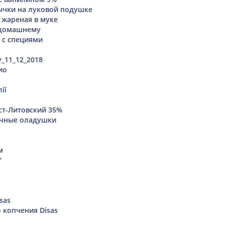
чки на луковой подушке
 жареная в муке
 домашнему
 с специями
_11_12_2018
ио
ії
ст-Литовский 35%
чные оладушки
м
"
sas
 копчения Disas