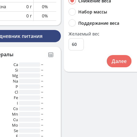
Снижение веса
кна
0
г
0
%
Набор массы
0
г
0
%
Поддержание веса
Желаемый вес
 дневник питания
ералы
Далее
%
Ca
~
Si
~
%
Mg
~
%
Na
~
P
~
Cl
~
%
Fe
~
I
~
Co
~
Mn
~
Cu
~
Mo
~
Se
~
F
~