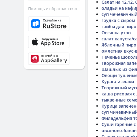
Салат на 12.12.
оладьи на кефи
Помощь и обратная связь
суп чечевичны
грудка с сыром
грибы для пиро
Овсянка утро
салат капуста/
Яблочный пиро
омлетная вкусн
Печенье шокол
Творожная запе
Шашлык из филе
Овощи тушёны
Курага и злаки
Творожный мусс
каша рисовая с
тыквенные сем
Курица запечена
суп чичевичны
Филадельфия то
Суши горячие с
овсяново-банан
Сырок сладкий 