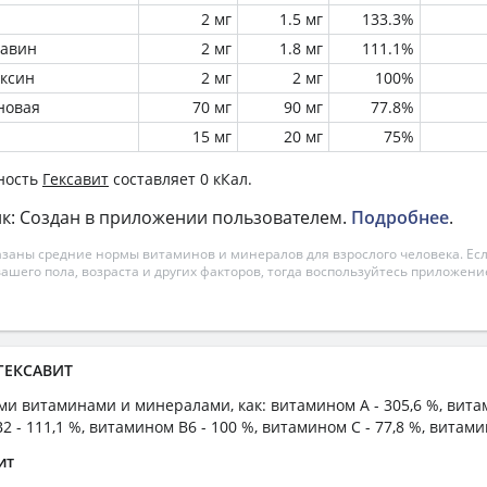
2 мг
1.5 мг
133.3%
лавин
2 мг
1.8 мг
111.1%
оксин
2 мг
2 мг
100%
новая
70 мг
90 мг
77.8%
15 мг
20 мг
75%
ность
Гексавит
составляет 0 кКал.
к: Создан в приложении пользователем.
Подробнее
.
азаны средние нормы витаминов и минералов для взрослого человека. Есл
вашего пола, возраста и других факторов, тогда воспользуйтесь приложен
 ГЕКСАВИТ
ми витаминами и минералами, как: витамином А - 305,6 %, вита
2 - 111,1 %, витамином B6 - 100 %, витамином C - 77,8 %, витами
ит