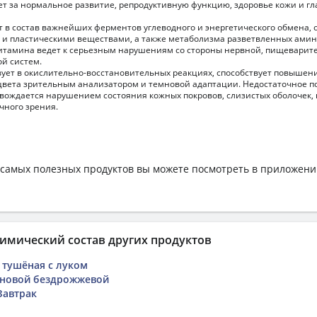
т за нормальное развитие, репродуктивную функцию, здоровье кожи и гл
т в состав важнейших ферментов углеводного и энергетического обмена,
 и пластическими веществами, а также метаболизма разветвленных амин
витамина ведет к серьезным нарушениям со стороны нервной, пищеварит
ой систем.
вует в окислительно-восстановительных реакциях, способствует повышен
вета зрительным анализатором и темновой адаптации. Недостаточное п
вождается нарушением состояния кожных покровов, слизистых оболочек
чного зрения.
самых полезных продуктов вы можете посмотреть в приложен
имический состав других продуктов
 тушёная с луком
рновой бездрожжевой
Завтрак