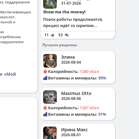
аз, поддержание
31-07-2026
Show me the money!
 обеспечивающих
окислот.
Поиск работы продолжается,
ельной и
процесс идёт со скрипом...
ию
11
53
отребление
, нарушением
Лучшие рационы
Элина
2026-08-04
Калорийность:
1340 кКал
ии
«Мой
Витамины и минералы:
95%
Maximus Otto
2026-08-06
Калорийность:
1287 кКал
Витамины и минералы:
91%
Ирина Макс
2026-08-01