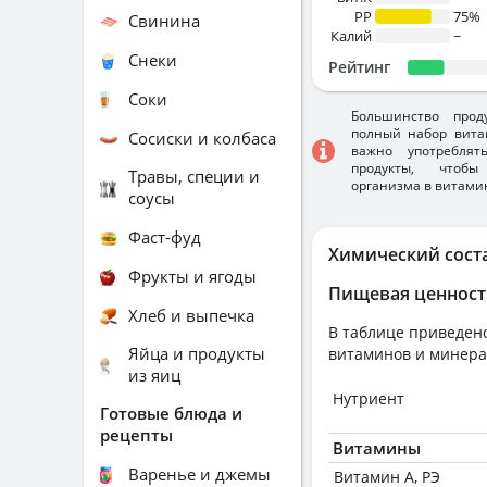
PP
75%
Свинина
Калий
~
Снеки
Рейтинг
Соки
Большинство прод
полный набор вита
Сосиски и колбаса
важно употребля
продукты, чтобы
Травы, специи и
организма в витами
соусы
Фаст-фуд
Химический сост
Фрукты и ягоды
Пищевая ценност
Хлеб и выпечка
В таблице приведено
Яйца и продукты
витаминов и минера
из яиц
Нутриент
Готовые блюда и
рецепты
Витамины
Варенье и джемы
Витамин А, РЭ