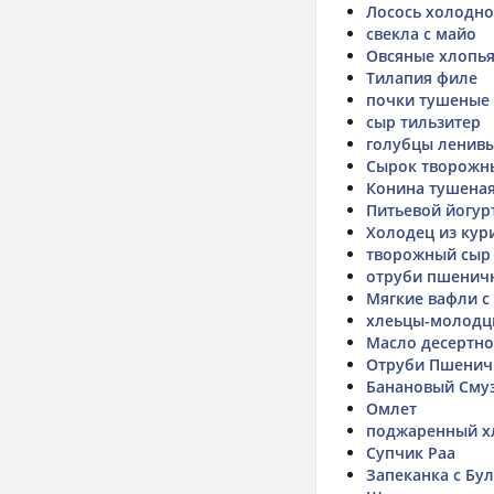
Лосось холодно
свекла с майо
Овсяные хлопья
Тилапия филе
почки тушеные
сыр тильзитер
голубцы ленив
Сырок творожн
Конина тушеная 
Питьевой йогур
Холодец из кур
творожный сыр 
отруби пшенич
Мягкие вафли 
хлеьцы-молодц
Масло десертн
Отруби Пшени
Банановый Смуз
Омлет
поджаренный х
Супчик Раа
Запеканка с Бу