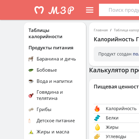
Таблицы
Главная
Таблица кало
калорийности
Калорийность
Продукты питания
Продукт создан
по
Баранина и дичь
Калькулятор пр
Бобовые
Вода и напитки
Пищевая ценност
Говядина и
телятина
Калорийность
Грибы
Белки
Детское питание
Жиры
Жиры и масла
Углеводы