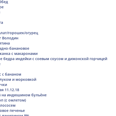
 Обед
ре
й
га
салат/горошек/огурец
г Володин
ятина
адно-банановое
канка с макаронами
 бедра индейки с соевым соусом и дижонской горчицей
е
 с бананом
 луком и морковкой
ечки
я 11.12.18
й на индюшином бульёне
п (с омлетом)
 лососем
овое печенье
с ванилином 9%