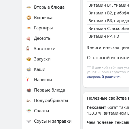
Витамин В1, тиамин
Вторые блюда
Витамин В2, рибоф
Выпечка
Витамин В6, пирид
Гарниры
Витамин C, аскорби
Витамин РР, НЭ
Десерты
Энергетическая цен
Заготовки
Основной источни
Закуски
** В данной таблице ук
Каши
узнать нормы с учетом 
здоровый рацион»
.
Напитки
Первые блюда
Полезные свойства
Полуфабрикаты
Гексавит
богат таки
Салаты
133,3 %, витамином B
Соусы и заправки
Чем полезен Гексав