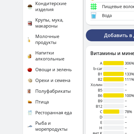
Кондитерские
Пищевые воло
изделия
Вода
Крупы, мука,
макароны
Добавить в
Молочные
продукты
Напитки
Витамины и мин
алкогольные
A
306
b-car
~
Овощи и зелень
В1
133
B2
111
Орехи и семена
Холин
~
B5
~
Полуфабрикаты
B6
100
B9
~
Птица
B12
~
C
78%
Ресторанная еда
D
~
E
~
Рыба и
H
~
морепродукты
вит.К
~