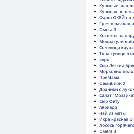
Куриные шашлы
Куриная печень
Фарш ОКЕЙ по
Гречневая каша
Омега-3
Котлеты на пару
Мохракули лоб
Сочевиця крупа
Tuna тунець в ол
аеро
Сыр Легкий Бре
Морковно-ябло
ПреМама
фемибион 2
Драники с луко
Салат "Мозаика
Сыр Фету
Авокадо
Чай из мяты
Икра красная Di
Лосось горячего
Омега 3