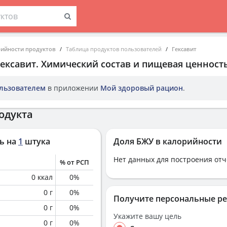
рийности продуктов
Таблица продуктов пользователей
Гексавит
Гексавит
. Химический состав и пищевая ценность
льзователем
в приложении
Мой здоровый рацион
.
одукта
ь на
1
штука
Доля БЖУ в калорийности
Нет данных для построения отч
% от РСП
0
ккал
0
%
0
г
0
%
Получите персональные р
0
г
0
%
Укажите вашу цель
0
г
0
%