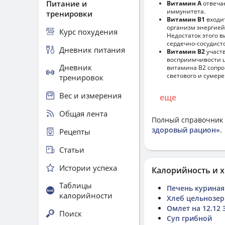
Питание и
Витамин А
отвечае
иммунитета.
тренировки
Витамин В1
входи
организм энергией
Курс похудения
Недостаток этого 
сердечно-сосудист
Дневник питания
Витамин В2
участ
восприимчивости ц
Дневник
витамина В2 сопро
светового и сумере
тренировок
Вес и измерения
еще
Общая лента
Полный справочник 
здоровый рацион»
.
Рецепты
Статьи
Истории успеха
Калорийность и х
Таблицы
Печень куриная
калорийности
Хлеб цельнозе
Омлет на 12.12 
Поиск
Суп грибной