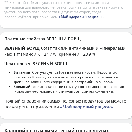
** В данной таблице указаны средние нормы витаминов и
минералов для взрослого человека. Если вы хотите узнать нормы с
учетом вашего пола, возраста и других факторов, тогда
воспользуйтесь приложением
«Мой здоровый рацион»
.
Полезные свойства ЗЕЛЕНЫЙ БОРЩ
ЗЕЛЕНЫЙ БОРЩ
богат такими витаминами и минералами,
как: витамином K - 24,7 %, кремнием - 23,9 %
Чем полезен ЗЕЛЕНЫЙ БОРЩ
Витамин К
регулирует свёртываемость крови. Недостаток
витамина К приводит к увеличению времени свертывания
крови, пониженному содержанию протромбина в крови.
Кремний
входит в качестве структурного компонента в состав
гликозоаминогликанов и стимулирует синтез коллагена.
Полный справочник самых полезных продуктов вы можете
посмотреть в приложении
«Мой здоровый рацион»
.
Калорийность и химический состав других