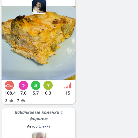
108.4
7.6
5.7
6.3
15
2
7
Кабачковые колечки с
фаршем
Автор
Еленка