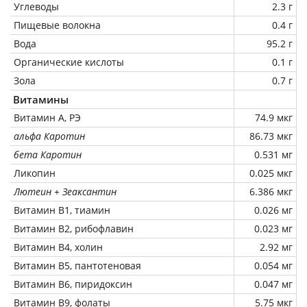
Углеводы
2.3 г
Пищевые волокна
0.4 г
Вода
95.2 г
Органические кислоты
0.1 г
Зола
0.7 г
Витамины
Витамин А, РЭ
74.9 мкг
альфа Каротин
86.73 мкг
бета Каротин
0.531 мг
Ликопин
0.025 мкг
Лютеин + Зеаксантин
6.386 мкг
Витамин В1, тиамин
0.026 мг
Витамин В2, рибофлавин
0.023 мг
Витамин В4, холин
2.92 мг
Витамин В5, пантотеновая
0.054 мг
Витамин В6, пиридоксин
0.047 мг
Витамин В9, фолаты
5.75 мкг