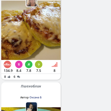
134.9
8.4
7.8
7.5
8
8
6
Пшеноблин
Автор
Оксана Б