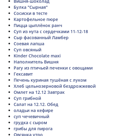
Вишня-шоколад
Булка "Сырная"
Сосиски в тесте
Картофельное пюре
Пицца цыплёнок ранч
Суп из нута с сердечками 11-12-18
Сыр фасованный Ламбер
Соевая лапша
Суп овсяный
Kinder Chocolate maxi
Наполнитель Вишня
Рагу из птичьей печенки с овощами
Гексавит
Печень куриная тушёная с луком
Хлеб цельнозерновой бездрожжевой
Омлет на 12.12 Завтрак
Суп грибной
Салат на 12.12. Обед
оладьи на кефире
суп чечевичный
грудка с сыром
грибы для пирога
Овсянка утро