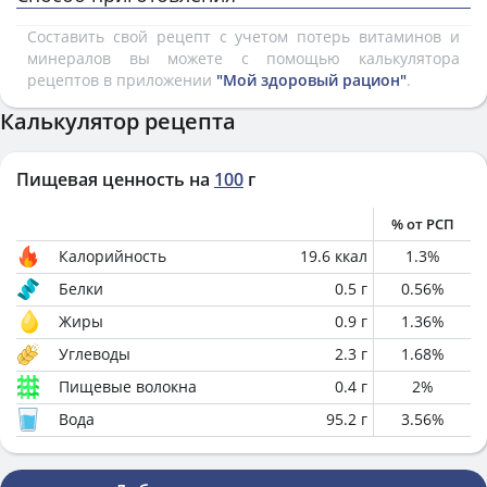
Составить свой рецепт с учетом потерь витаминов и
минералов вы можете с помощью калькулятора
рецептов в приложении
"Мой здоровый рацион"
.
Калькулятор рецепта
Пищевая ценность на
100
г
% от РСП
Калорийность
19.6
ккал
1.3
%
Белки
0.5
г
0.56
%
Жиры
0.9
г
1.36
%
Углеводы
2.3
г
1.68
%
Пищевые волокна
0.4
г
2
%
Вода
95.2
г
3.56
%