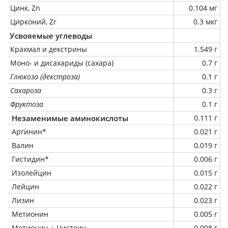
Цинк, Zn
0.104 мг
Цирконий, Zr
0.3 мкг
Усвояемые углеводы
Крахмал и декстрины
1.549 г
Моно- и дисахариды (сахара)
0.7 г
Глюкоза (декстроза)
0.1 г
Сахароза
0.3 г
Фруктоза
0.1 г
Незаменимые аминокислоты
0.111 г
Аргинин*
0.021 г
Валин
0.019 г
Гистидин*
0.006 г
Изолейцин
0.015 г
Лейцин
0.022 г
Лизин
0.023 г
Метионин
0.005 г
Метионин + Цистеин
0.008 г