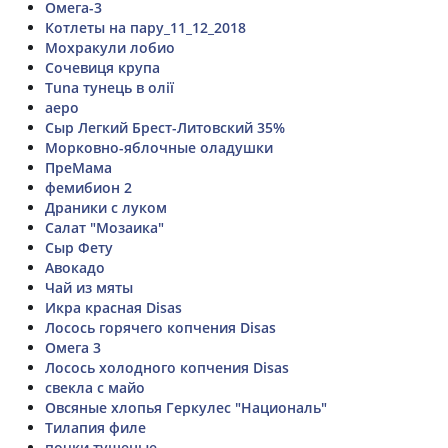
Омега-3
Котлеты на пару_11_12_2018
Мохракули лобио
Сочевиця крупа
Tuna тунець в олії
аеро
Сыр Легкий Брест-Литовский 35%
Морковно-яблочные оладушки
ПреМама
фемибион 2
Драники с луком
Салат "Мозаика"
Сыр Фету
Авокадо
Чай из мяты
Икра красная Disas
Лосось горячего копчения Disas
Омега 3
Лосось холодного копчения Disas
свекла с майо
Овсяные хлопья Геркулес "Националь"
Тилапия филе
почки тушеные