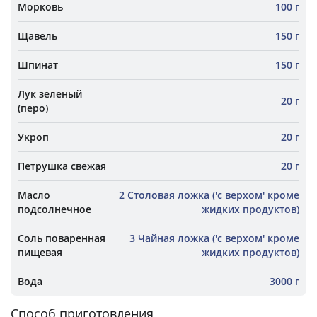
Морковь
100 г
Щавель
150 г
Шпинат
150 г
Лук зеленый
20 г
(перо)
Укроп
20 г
Петрушка свежая
20 г
Масло
2 Столовая ложка ('с верхом' кроме
подсолнечное
жидких продуктов)
Соль поваренная
3 Чайная ложка ('с верхом' кроме
пищевая
жидких продуктов)
Вода
3000 г
Способ приготовления