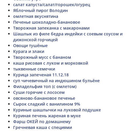
салат капуста/салат/горошек/огурец
Яблочный пирог Володин
омлетная вкуснятина
Печенье шоколадно-банановое
Творожная запеканка с макаронами
Шашлык из филе бедра индейки с соевым соусом и
дижонской горчицей
Овощи тушёные
Курага и злаки
Творожный мусс с бананом
каша рисовая с луком и морковкой
тыквенные семечки
Курица запеченая 11.12.18
суп чичевичный на индюшином бульёне
Филадельфия топ (с омлетом)
Суши горячие с лососем
овсяново-банановое печенье
Сырок сладкий с ванилином 9%
Куриные шашлычки на луковой подушке
Куриная печень жареная в муке
Фарш ОКЕЙ по домашнему
Гречневая каша с специями