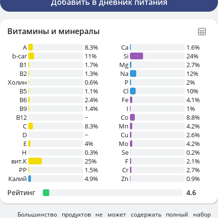
Добавить в дневник питания
Витамины и минералы
A
8.3%
Ca
1.6%
b-car
11%
Si
24%
В1
1.7%
Mg
2.7%
B2
1.3%
Na
12%
Холин
0.6%
P
2%
B5
1.1%
Cl
10%
B6
2.4%
Fe
4.1%
B9
1.4%
I
1%
B12
~
Co
8.8%
C
8.3%
Mn
4.2%
D
~
Cu
2.6%
E
4%
Mo
4.2%
H
0.3%
Se
0.2%
вит.К
25%
F
2.1%
PP
1.5%
Cr
2.7%
Калий
4.9%
Zn
0.9%
Рейтинг
4.6
Большинство продуктов не может содержать полный набор