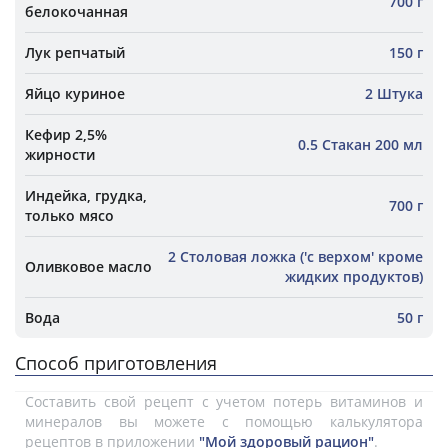
700 г
белокочанная
Лук репчатый
150 г
Яйцо куриное
2 Штука
Кефир 2,5%
0.5 Стакан 200 мл
жирности
Индейка, грудка,
700 г
только мясо
2 Столовая ложка ('с верхом' кроме
Оливковое масло
жидких продуктов)
Вода
50 г
Способ приготовления
Составить свой рецепт с учетом потерь витаминов и
минералов вы можете с помощью калькулятора
рецептов в приложении
"Мой здоровый рацион"
.