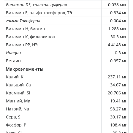
Витамин D3, холекальциферол
0.038 мкг
Витамин Е, альфа токоферол, ТЭ
0.334 мг
гамма Токоферол
0.004 мг
Витамин Н, биотин
1.288 мкг
Витамин К, филлохинон
30.3 мкг
Витамин РР, НЭ
4.4148 мг
Ниацин
0.3 мг
Бетаин
0.957 мг
Макроэлементы
Калий, K
237.11 мг
Кальций, Ca
34.67 мг
Кремний, Si
20.706 мг
Магний, Mg
19.41 мг
Натрий, Na
58.27 мг
Сера, S
30.17 мг
Фосфор, P
108.4 мг
Хлор, Cl
30.3 мг