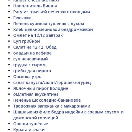
Наполнитель Вишня
Рагу из птичьей печенки с овощами
Гексавит
Печень куриная тушёная с луком
Хлеб цельнозерновой бездрожжевой
Омлет на 12.12 Завтрак
Суп грибной
Салат на 12.12. Обед
оладьи на кефире
суп чечевичный
грудка с сыром
грибы для пирога
Овсянка утро
салат капуста/салат/горошек/огурец
Яблочный пирог Володин
омлетная вкуснятина
Печенье шоколадно-банановое
Творожная запеканка с макаронами
Шашлык из филе бедра индейки с соевым соусом и
дижонской горчицей
Овощи тушёные
Курага и злаки