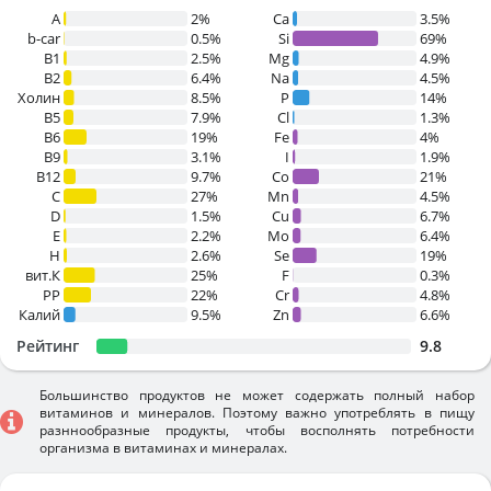
A
2%
Ca
3.5%
b-car
0.5%
Si
69%
В1
2.5%
Mg
4.9%
B2
6.4%
Na
4.5%
Холин
8.5%
P
14%
B5
7.9%
Cl
1.3%
B6
19%
Fe
4%
B9
3.1%
I
1.9%
B12
9.7%
Co
21%
C
27%
Mn
4.5%
D
1.5%
Cu
6.7%
E
2.2%
Mo
6.4%
H
2.6%
Se
19%
вит.К
25%
F
0.3%
PP
22%
Cr
4.8%
Калий
9.5%
Zn
6.6%
Рейтинг
9.8
Большинство продуктов не может содержать полный набор
витаминов и минералов. Поэтому важно употреблять в пищу
разннообразные продукты, чтобы восполнять потребности
организма в витаминах и минералах.