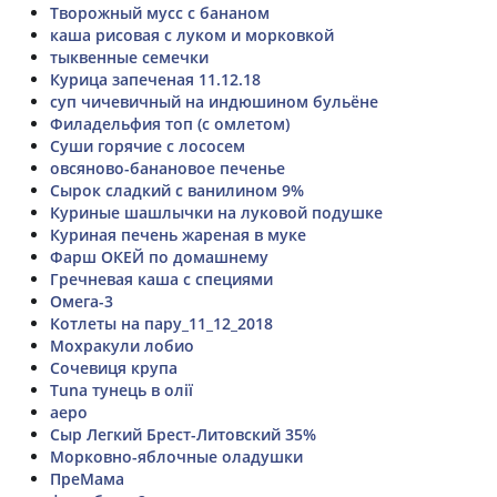
Творожный мусс с бананом
каша рисовая с луком и морковкой
тыквенные семечки
Курица запеченая 11.12.18
суп чичевичный на индюшином бульёне
Филадельфия топ (с омлетом)
Суши горячие с лососем
овсяново-банановое печенье
Сырок сладкий с ванилином 9%
Куриные шашлычки на луковой подушке
Куриная печень жареная в муке
Фарш ОКЕЙ по домашнему
Гречневая каша с специями
Омега-3
Котлеты на пару_11_12_2018
Мохракули лобио
Сочевиця крупа
Tuna тунець в олії
аеро
Сыр Легкий Брест-Литовский 35%
Морковно-яблочные оладушки
ПреМама