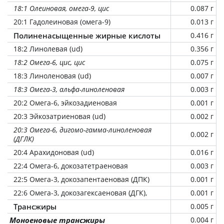
18:1 Олеиновая, омега-9, цис
0.087 г
20:1 Гадолеиновая (омега-9)
0.013 г
Полиненасыщенные жирные кислоты
0.416 г
18:2 Линолевая (ud)
0.356 г
18:2 Омега-6, цис, цис
0.075 г
18:3 Линоленовая (ud)
0.007 г
18:3 Омега-3, альфа-линоленовая
0.003 г
20:2 Омега-6, эйкозадиеновая
0.001 г
20:3 Эйкозатриеновая (ud)
0.002 г
20:3 Омега-6, дигомо-гамма-линоленовая
0.002 г
(ДГЛК)
20:4 Арахидоновая (ud)
0.016 г
22:4 Омега-6, докозатетраеновая
0.003 г
22:5 Омега-3, докозапентаеновая (ДПК)
0.001 г
22:6 Омега-3, докозагексаеновая (ДГК),
0.001 г
Трансжиры
0.005 г
Моноеновые трансжиры
0.004 г