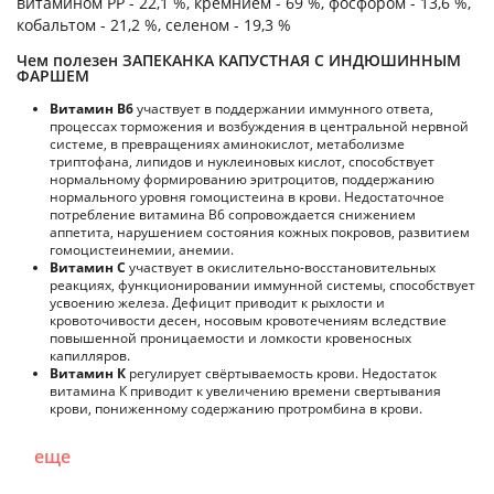
витамином PP - 22,1 %, кремнием - 69 %, фосфором - 13,6 %,
кобальтом - 21,2 %, селеном - 19,3 %
Чем полезен ЗАПЕКАНКА КАПУСТНАЯ С ИНДЮШИННЫМ
ФАРШЕМ
Витамин В6
участвует в поддержании иммунного ответа,
процессах торможения и возбуждения в центральной нервной
системе, в превращениях аминокислот, метаболизме
триптофана, липидов и нуклеиновых кислот, способствует
нормальному формированию эритроцитов, поддержанию
нормального уровня гомоцистеина в крови. Недостаточное
потребление витамина В6 сопровождается снижением
аппетита, нарушением состояния кожных покровов, развитием
гомоцистеинемии, анемии.
Витамин С
участвует в окислительно-восстановительных
реакциях, функционировании иммунной системы, способствует
усвоению железа. Дефицит приводит к рыхлости и
кровоточивости десен, носовым кровотечениям вследствие
повышенной проницаемости и ломкости кровеносных
капилляров.
Витамин К
регулирует свёртываемость крови. Недостаток
витамина К приводит к увеличению времени свертывания
крови, пониженному содержанию протромбина в крови.
еще