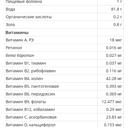
Пищевые волокна
1 г
Вода
81.8 г
Органические кислоты
0.2 г
Зола
0.8 г
Витамины
Витамин А, РЭ
18 мкг
Ретинол
0.016 мг
бета Каротин
0.027 мг
Витамин В1, тиамин
0.037 мг
Витамин В2, рибофлавин
0.116 мг
Витамин В4, холин
42.28 мг
Витамин В5, пантотеновая
0.393 мг
Витамин В6, пиридоксин
0.369 мг
Витамин В9, фолаты
12.477 мкг
Витамин В12, кобаламин
0.29 мкг
Витамин C, аскорбиновая
23.83 мг
Витамин D, кальциферол
0.153 мкг