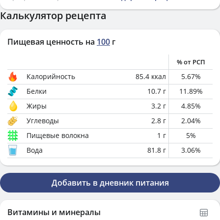
Калькулятор рецепта
Пищевая ценность на
100
г
% от РСП
Калорийность
85.4
ккал
5.67
%
Белки
10.7
г
11.89
%
Жиры
3.2
г
4.85
%
Углеводы
2.8
г
2.04
%
Пищевые волокна
1
г
5
%
Вода
81.8
г
3.06
%
Добавить в дневник питания
Витамины и минералы