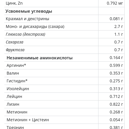
Цинк, Zn
0.792 мг
Усвояемые углеводы
Крахмал и декстрины
0.081 г
Моно- и дисахариды (сахара)
2.7 г
Глюкоза (декстроза)
1.1 г
Сахароза
0.7 г
Фруктоза
0.7 г
Незаменимые аминокислоты
0.164 г
Аргинин*
0.599 г
Валин
0.353 г
Гистидин*
0.275 г
Изолейцин
0.313 г
Лейцин
0.712 г
Лизин
0.822 г
Метионин
0.268 г
Метионин + Цистеин
0.054 г
Треонин
0.381 г