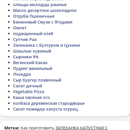
хлеьцы-молодцы ржаные
Масло десертное шоколадное
Отруби Пшеничные
Банановый Смузи с Ягодами
Омлет
поджаренный хлеб
Супчик Раа
Запеканка с Булгуром и Цукини
Шашлык куриный
Сырники 9%
Веганский Какао
Пудинг ванильный
Локедра
Сыр бургер плавленый
Салат дачный
Vegetable Pizza
Каша овсяная ого
колбаса деревенская стародворье
Салат помидор капуста огурец.
Метки:
Как приготовить
ЗАПЕКАНКА КАПУСТНАЯ С