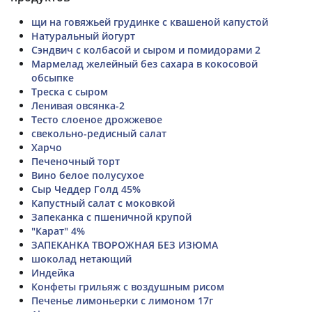
щи на говяжьей грудинке с квашеной капустой
Натуральный йогурт
Сэндвич с колбасой и сыром и помидорами 2
Мармелад желейный без сахара в кокосовой
обсыпке
Треска с сыром
Ленивая овсянка-2
Тесто слоеное дрожжевое
свекольно-редисный салат
Харчо
Печеночный торт
Вино белое полусухое
Сыр Чеддер Голд 45%
Капустный салат с моковкой
Запеканка с пшеничной крупой
"Карат" 4%
ЗАПЕКАНКА ТВОРОЖНАЯ БЕЗ ИЗЮМА
шоколад нетающий
Индейка
Конфеты грильяж с воздушным рисом
Печенье лимоньерки с лимоном 17г