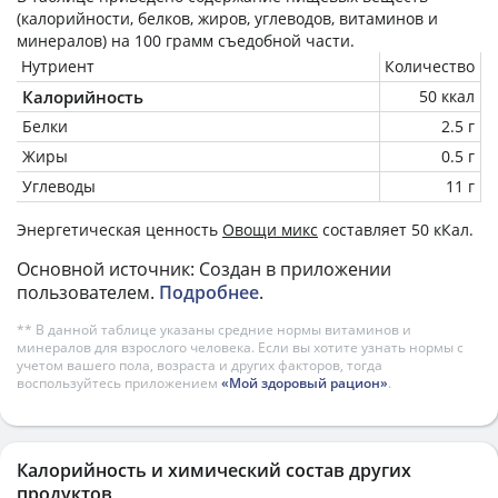
(калорийности, белков, жиров, углеводов, витаминов и
минералов) на
100 грамм
съедобной части.
Нутриент
Количество
Калорийность
50 ккал
Белки
2.5 г
Жиры
0.5 г
Углеводы
11 г
Энергетическая ценность
Овощи микс
составляет 50 кКал.
Основной источник: Создан в приложении
пользователем.
Подробнее
.
** В данной таблице указаны средние нормы витаминов и
минералов для взрослого человека. Если вы хотите узнать нормы с
учетом вашего пола, возраста и других факторов, тогда
воспользуйтесь приложением
«Мой здоровый рацион»
.
Калорийность и химический состав других
продуктов