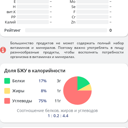
E
~
Mo
~
H
~
Se
~
вит.К
~
F
~
PP
~
Cr
~
Калий
~
Zn
~
Рейтинг
0
Большинство продуктов не может содержать полный набор
витаминов и минералов. Поэтому важно употреблять в пищу
разннообразные продукты, чтобы восполнять потребности
организма в витаминах и минералах.
Доля БЖУ в калорийности
Белки
17
%
3
г
Жиры
8
%
1
г
Углеводы
75
%
11
г
Соотношение белков, жиров и углеводов
1 : 0.2 : 4.4