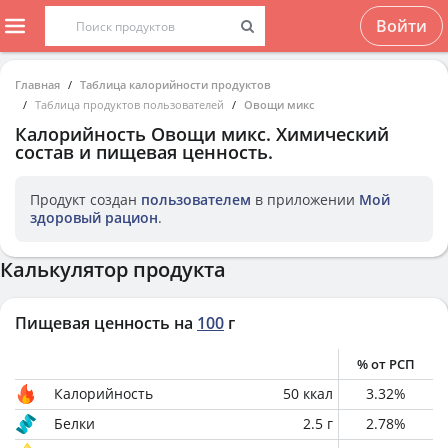
Войти
Главная
Таблица калорийности продуктов
Таблица продуктов пользователей
Овощи микс
Калорийность
Овощи микс
. Химический
состав и пищевая ценность.
Продукт создан
пользователем
в приложении
Мой
здоровый рацион
.
Калькулятор продукта
Пищевая ценность на
100
г
% от РСП
Калорийность
50
ккал
3.32
%
Белки
2.5
г
2.78
%