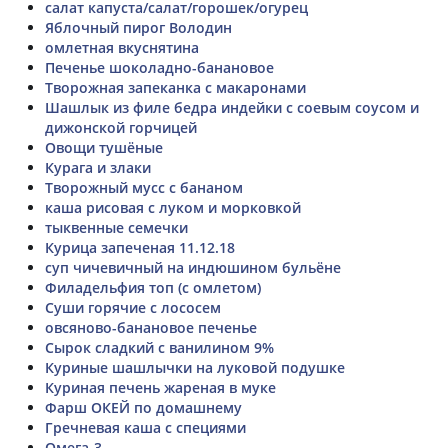
салат капуста/салат/горошек/огурец
Яблочный пирог Володин
омлетная вкуснятина
Печенье шоколадно-банановое
Творожная запеканка с макаронами
Шашлык из филе бедра индейки с соевым соусом и
дижонской горчицей
Овощи тушёные
Курага и злаки
Творожный мусс с бананом
каша рисовая с луком и морковкой
тыквенные семечки
Курица запеченая 11.12.18
суп чичевичный на индюшином бульёне
Филадельфия топ (с омлетом)
Суши горячие с лососем
овсяново-банановое печенье
Сырок сладкий с ванилином 9%
Куриные шашлычки на луковой подушке
Куриная печень жареная в муке
Фарш ОКЕЙ по домашнему
Гречневая каша с специями
Омега-3