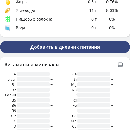
Жиры
0.5
г
0.76
%
Углеводы
11
г
8.03
%
Пищевые волокна
0
г
0
%
Вода
0
г
0
%
Добавить в дневник питания
Витамины и минералы
A
~
Ca
~
b-car
~
Si
~
В1
~
Mg
~
B2
~
Na
~
Холин
~
P
~
B5
~
Cl
~
B6
~
Fe
~
B9
~
I
~
B12
~
Co
~
C
~
Mn
~
D
~
Cu
~