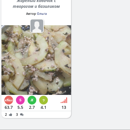
Жареный кабачок с
творогом и базиликом
Автор
Ольга
63.7
5.5
2.7
4.1
13
2
3