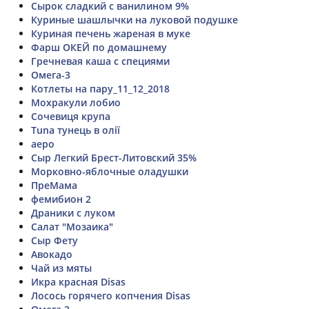
Сырок сладкий с ванилином 9%
Куриные шашлычки на луковой подушке
Куриная печень жареная в муке
Фарш ОКЕЙ по домашнему
Гречневая каша с специями
Омега-3
Котлеты на пару_11_12_2018
Мохракули лобио
Сочевиця крупа
Tuna тунець в олії
аеро
Сыр Легкий Брест-Литовский 35%
Морковно-яблочные оладушки
ПреМама
фемибион 2
Драники с луком
Салат "Мозаика"
Сыр Фету
Авокадо
Чай из мяты
Икра красная Disas
Лосось горячего копчения Disas