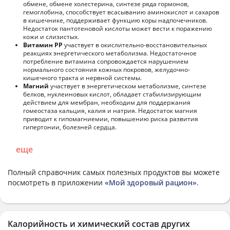
обмене, обмене холестерина, синтезе ряда гормонов,
гемоглобина, способствует всасыванию аминокислот и сахаров
в кишечнике, поддерживает функцию коры надпочечников.
Недостаток пантотеновой кислоты может вести к поражению
кожи и слизистых.
Витамин РР
участвует в окислительно-восстановительных
реакциях энергетического метаболизма. Недостаточное
потребление витамина сопровождается нарушением
нормального состояния кожных покровов, желудочно-
кишечного тракта и нервной системы.
Магний
участвует в энергетическом метаболизме, синтезе
белков, нуклеиновых кислот, обладает стабилизирующим
действием для мембран, необходим для поддержания
гомеостаза кальция, калия и натрия. Недостаток магния
приводит к гипомагниемии, повышению риска развития
гипертонии, болезней сердца.
еще
Полный справочник самых полезных продуктов вы можете
посмотреть в приложении
«Мой здоровый рацион»
.
Калорийность и химический состав других