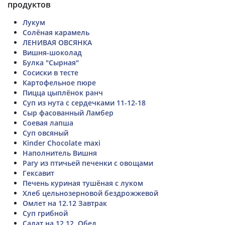
продуктов
Лукум
Солёная карамель
ЛЕНИВАЯ ОВСЯНКА
Вишня-шоколад
Булка "Сырная"
Сосиски в тесте
Картофельное пюре
Пицца цыплёнок ранч
Суп из нута с сердечками 11-12-18
Сыр фасованный Ламбер
Соевая лапша
Суп овсяный
Kinder Chocolate maxi
Наполнитель Вишня
Рагу из птичьей печенки с овощами
Гексавит
Печень куриная тушёная с луком
Хлеб цельнозерновой бездрожжевой
Омлет на 12.12 Завтрак
Суп грибной
Салат на 12.12. Обед