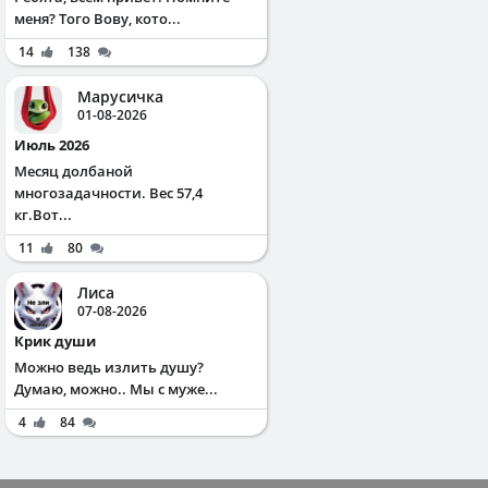
меня? Того Вову, кото...
14
138
Марусичка
01-08-2026
Июль 2026
Месяц долбаной
многозадачности. Вес 57,4
кг.Вот...
11
80
Лиса
07-08-2026
Крик души
Можно ведь излить душу?
Думаю, можно.. Мы с муже...
4
84