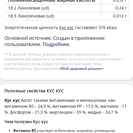
18:2 Линолевая (ud)
0.24 г
18:3 Линоленовая (ud)
0.012 г
Энергетическая ценность
Кус кус
составляет 376 кКал.
Основной источник: Создан в приложении
пользователем.
Подробнее
.
** В данной таблице указаны средние нормы витаминов и
минералов для взрослого человека. Если вы хотите узнать нормы с
учетом вашего пола, возраста и других факторов, тогда
воспользуйтесь приложением
«Мой здоровый рацион»
.
Полезные свойства КУС КУС
Кус кус
богат такими витаминами и минералами, как:
витамином B5 - 24,9 %, витамином PP - 17,5 %, магнием - 11
%, фосфором - 21,3 %, марганцем - 39 %, медью - 24,7 %
Чем полезен Кус кус
Витамин В5
участвует в белковом, жировом, углеводном