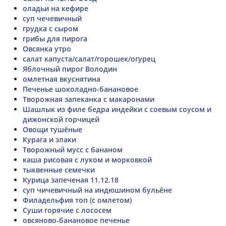
оладьи на кефире
суп чечевичный
грудка с сыром
грибы для пирога
Овсянка утро
салат капуста/салат/горошек/огурец
Яблочный пирог Володин
омлетная вкуснятина
Печенье шоколадно-банановое
Творожная запеканка с макаронами
Шашлык из филе бедра индейки с соевым соусом и
дижонской горчицей
Овощи тушёные
Курага и злаки
Творожный мусс с бананом
каша рисовая с луком и морковкой
тыквенные семечки
Курица запеченая 11.12.18
суп чичевичный на индюшином бульёне
Филадельфия топ (с омлетом)
Суши горячие с лососем
овсяново-банановое печенье