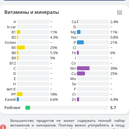
Витамины и минералы
A
~
Ca
2.4%
b-car
~
Si
~
В1
11%
Mg
11%
B2
4.3%
Na
0.8%
Холин
~
P
21%
B5
25%
Cl
~
B6
5.5%
Fe
6%
B9
5%
I
~
B12
~
Co
~
C
~
Mn
39%
D
~
Cu
25%
E
~
Mo
~
H
~
Se
~
вит.К
~
F
~
PP
18%
Cr
~
Калий
6.6%
Zn
6.9%
Рейтинг
5.7
Большинство продуктов не может содержать полный набор
витаминов и минералов. Поэтому важно употреблять в пищу