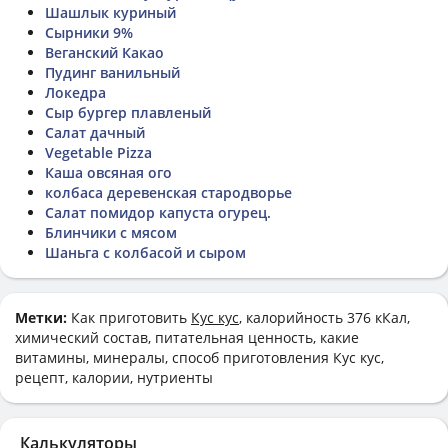
Шашлык куриный
Сырники 9%
Веганский Какао
Пудинг ванильный
Локедра
Сыр бургер плавленый
Салат дачный
Vegetable Pizza
Каша овсяная ого
колбаса деревенская стародворье
Салат помидор капуста огурец.
Блинчики с мясом
Шаньга с колбасой и сыром
Метки:
Как приготовить
Кус кус
, калорийность 376 кКал,
химический состав, питательная ценность, какие
витамины, минералы, способ приготовления Кус кус,
рецепт, калории, нутриенты
Калькуляторы