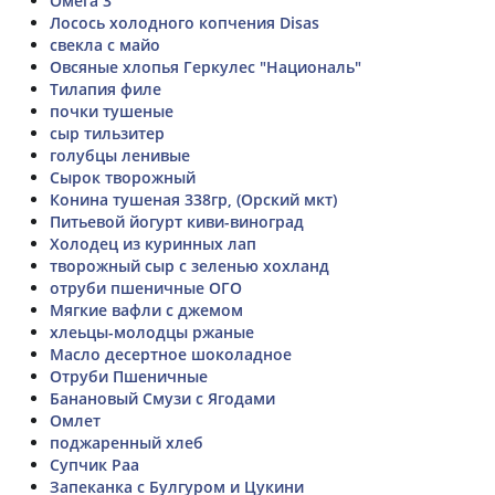
Омега 3
Лосось холодного копчения Disas
свекла с майо
Овсяные хлопья Геркулес "Националь"
Тилапия филе
почки тушеные
сыр тильзитер
голубцы ленивые
Сырок творожный
Конина тушеная 338гр, (Орский мкт)
Питьевой йогурт киви-виноград
Холодец из куринных лап
творожный сыр с зеленью хохланд
отруби пшеничные ОГО
Мягкие вафли с джемом
хлеьцы-молодцы ржаные
Масло десертное шоколадное
Отруби Пшеничные
Банановый Смузи с Ягодами
Омлет
поджаренный хлеб
Супчик Раа
Запеканка с Булгуром и Цукини