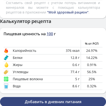
Составить свой рецепт с учетом потерь витаминов и
минералов вы можете с помощью калькулятора
рецептов в приложении
"Мой здоровый рацион"
.
Калькулятор рецепта
Пищевая ценность на
100
г
% от РСП
Калорийность
376
ккал
24.97
%
Белки
12.8
г
14.22
%
Жиры
0.6
г
0.91
%
Углеводы
77.4
г
56.5
%
Пищевые волокна
5
г
25
%
Вода
8.6
г
0.32
%
Добавить в дневник питания