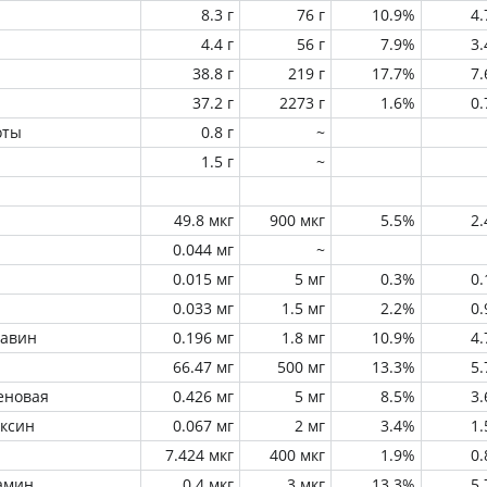
8.3 г
76 г
10.9%
4
4.4 г
56 г
7.9%
3
38.8 г
219 г
17.7%
7
37.2 г
2273 г
1.6%
0
оты
0.8 г
~
1.5 г
~
49.8 мкг
900 мкг
5.5%
2
0.044 мг
~
0.015 мг
5 мг
0.3%
0
0.033 мг
1.5 мг
2.2%
0
лавин
0.196 мг
1.8 мг
10.9%
4
66.47 мг
500 мг
13.3%
5
еновая
0.426 мг
5 мг
8.5%
3
оксин
0.067 мг
2 мг
3.4%
1
7.424 мкг
400 мкг
1.9%
0
амин
0.4 мкг
3 мкг
13.3%
5