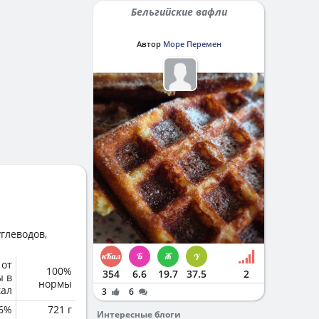
Бельгийские вафли
Автор
Море Перемен
глеводов,
 от
100%
354
6.6
19.7
37.5
2
ы в
нормы
кал
3
6
6%
721 г
Интересные блоги