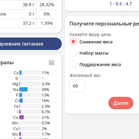
1 : 0.5 : 4.7
38.8
г
28.32
%
кна
0
г
0
%
37.2
г
1.39
%
Получите персональные р
Укажите вашу цель
Снижение веса
 дневник питания
Набор массы
ералы
Поддержание веса
Ca
11%
Желаемый вес
Si
~
Mg
3.3%
Na
39%
P
13%
Cl
16%
Далее
Fe
2.3%
I
6.7%
Co
21%
Mn
0.5%
Cu
2%
Mo
7.7%