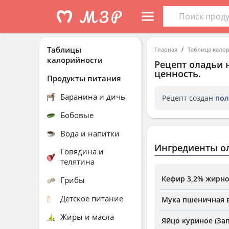
Таблицы
Главная
Таблица кало
калорийности
Рецепт
оладьи 
ценность.
Продукты питания
Баранина и дичь
Рецепт создан
пол
Бобовые
Вода и напитки
Ингредиенты о
Говядина и
телятина
Кефир 3,2% жирно
Грибы
Детское питание
Мука пшеничная в
Жиры и масла
Яйцо куриное (За