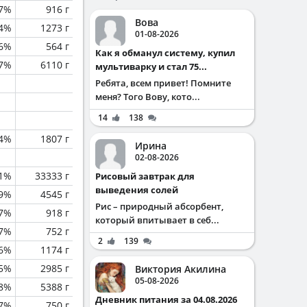
.7%
916 г
Вова
.4%
1273 г
01-08-2026
.6%
564 г
Как я обманул систему, купил
.7%
6110 г
мультиварку и стал 75...
Ребята, всем привет! Помните
меня? Того Вову, кото...
14
138
.4%
1807 г
Ирина
02-08-2026
.1%
33333 г
Рисовый завтрак для
выведения солей
.9%
4545 г
Рис – природный абсорбент,
.7%
918 г
который впитывает в себ...
.7%
752 г
2
139
.6%
1174 г
.5%
2985 г
Виктория Акилина
05-08-2026
.8%
5388 г
Дневник питания за 04.08.2026
.7%
750 г