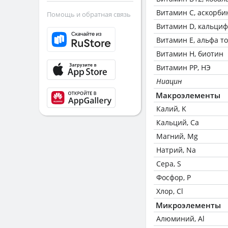
Витамин C, аскорби
Помощь и обратная связь
Витамин D, кальци
Витамин Е, альфа т
Витамин Н, биотин
Витамин РР, НЭ
Ниацин
Макроэлементы
Калий, K
Кальций, Ca
Магний, Mg
Натрий, Na
Сера, S
Фосфор, P
Хлор, Cl
Микроэлементы
Алюминий, Al