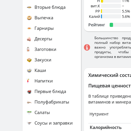
H
11%
вит.К
~
Вторые блюда
PP
5.5%
Калий
5.6%
Выпечка
Рейтинг
Гарниры
Большинство прод
Десерты
полный набор вита
важно употребля
Заготовки
продукты, чтобы
организма в витами
Закуски
Каши
Химический сост
Напитки
Пищевая ценност
Первые блюда
В таблице приведено
Полуфабрикаты
витаминов и минера
Салаты
Нутриент
Соусы и заправки
Калорийность