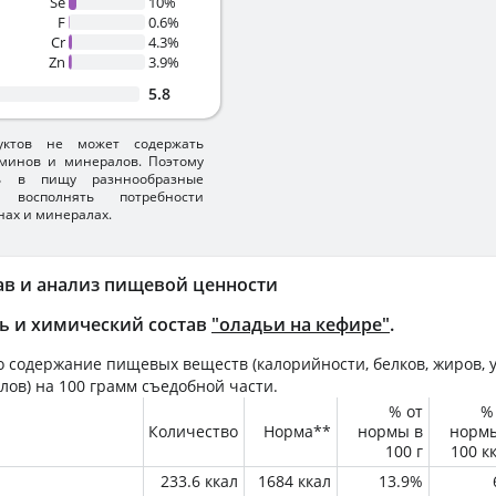
Se
10%
F
0.6%
Cr
4.3%
Zn
3.9%
5.8
уктов не может содержать
минов и минералов. Поэтому
ть в пищу разннообразные
 восполнять потребности
нах и минералах.
ав и анализ пищевой ценности
ь и химический состав
"оладьи на кефире"
.
 содержание пищевых веществ (калорийности, белков, жиров, у
лов) на
100 грамм
съедобной части.
% от
%
Количество
Норма**
нормы в
норм
100 г
100 к
233.6 ккал
1684 ккал
13.9%