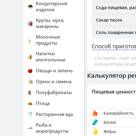
Кондитерские
Сода пищевая, ра
изделия
Крупы, мука,
Сахар песок
макароны
Соль поваренная
Молочные
продукты
Способ пригото
Напитки
Составить свой 
алкогольные
калькулятора реце
Овощи и зелень
Калькулятор ре
Орехи и семена
Пищевая ценност
Полуфабрикаты
Птица
Калорийность
Ресторанная еда
Белки
Рыба и
морепродукты
Жиры