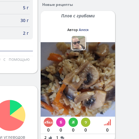
Новые рецепты
5 г
Плов с грибами
30 г
Автор
Алеся
2 г
те с помощью
0
0
0
0
0
и углеводов
2
1