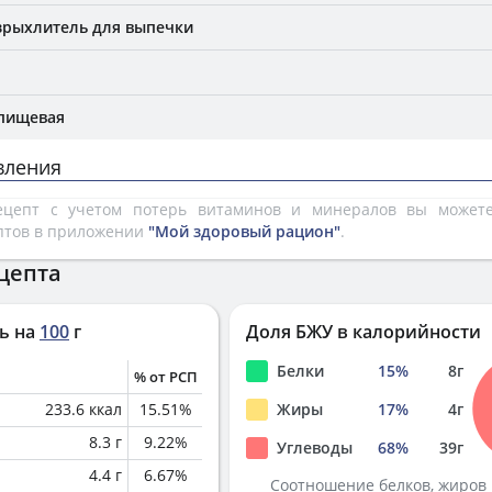
зрыхлитель для выпечки
 пищевая
вления
рецепт с учетом потерь витаминов и минералов вы може
птов в приложении
"Мой здоровый рацион"
.
цепта
ь на
100
г
Доля БЖУ в калорийности
Белки
15
%
8
г
% от РСП
233.6
ккал
15.51
%
Жиры
17
%
4
г
8.3
г
9.22
%
Углеводы
68
%
39
г
4.4
г
6.67
%
Соотношение белков, жиров 