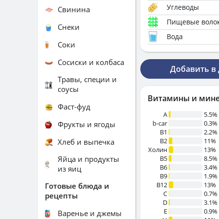
Углеводы
Свинина
Пищевые воло
Снеки
Вода
Соки
Сосиски и колбаса
Добавить в
Травы, специи и
соусы
Витамины и мин
Фаст-фуд
A
5.5%
b-car
0.3%
Фрукты и ягоды
В1
2.2%
B2
11%
Хлеб и выпечка
Холин
13%
Яйца и продукты
B5
8.5%
B6
3.4%
из яиц
B9
1.9%
B12
13%
Готовые блюда и
C
0.7%
рецепты
D
3.1%
E
0.9%
Варенье и джемы