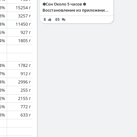
❄️Сон Около 5 часов ❄️
.3%
15254 г
Восстановление из приложени...
.3%
3257 г
8
65
.4%
11450 г
.6%
927 г
.4%
1805 г
.4%
1782 г
.7%
912 г
.4%
2996 г
.8%
255 г
2%
2155 г
.6%
772 г
.8%
633 г