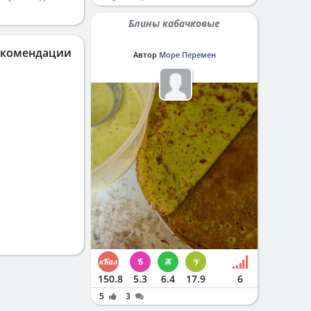
Блины кабачковые
екомендации
Автор
Море Перемен
150.8
5.3
6.4
17.9
6
5
3