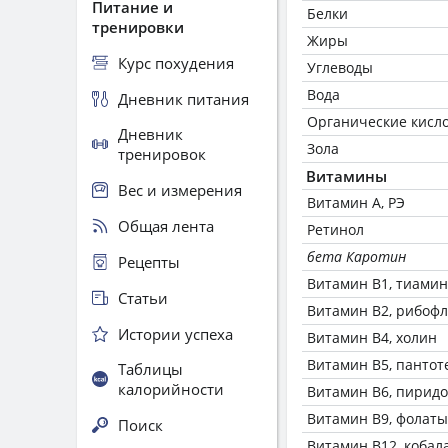
Питание и
Белки
тренировки
Жиры
Курс похудения
Углеводы
Вода
Дневник питания
Органические кисл
Дневник
Зола
тренировок
Витамины
Вес и измерения
Витамин А, РЭ
Общая лента
Ретинол
бета Каротин
Рецепты
Витамин В1, тиамин
Статьи
Витамин В2, рибоф
Истории успеха
Витамин В4, холин
Витамин В5, пантот
Таблицы
калорийности
Витамин В6, пирид
Витамин В9, фолаты
Поиск
Витамин В12, кобал