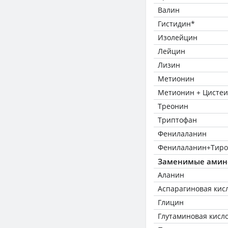
Валин
Гистидин*
Изолейцин
Лейцин
Лизин
Метионин
Метионин + Цисте
Треонин
Триптофан
Фенилаланин
Фенилаланин+Тиро
Заменимые амин
Аланин
Аспарагиновая кис
Глицин
Глутаминовая кисл