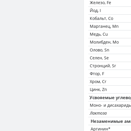
Железо, Fe
Йод, I
Кобальт, Co
Марганец, Mn
Медь, Cu
Молибден, Mo
Олово, Sn
Селен, Se
Стронций, Sr
Фтор, F
Хром, Cr
Цинк, Zn
Усвояемые углев
Моно- и дисахариды
Лактоза
Незаменимые ам
Аргинин*