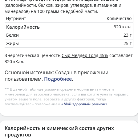
(калорийности, белков, жиров, углеводов, витаминов и
минералов) на
100 грамм
съедобной части.
Нутриент
Количество
Калорийность
320 ккал
Белки
23 г
Жиры
25 г
Энергетическая ценность
Сыр Чеддер Голд 45%
составляет
320 кКал.
Основной источник: Создан в приложении
пользователем.
Подробнее
.
** В данной таблице указаны средние нормы витаминов и
минералов для взрослого человека. Если вы хотите узнать нормы с
учетом вашего пола, возраста и других факторов, тогда
воспользуйтесь приложением
«Мой здоровый рацион»
.
Калорийность и химический состав других
продуктов