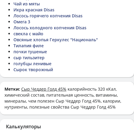
Чай из мяты
Икра красная Disas
Лосось горячего копчения Disas
Омега 3
Лосось холодного копчения Disas
свекла с майо
Овсяные хлопья Геркулес "Националь"
Тилапия филе
почки тушеные
сыр тильзитер
голубцы ленивые
Сырок творожный
Метки:
Сыр Чеддер Голд 45%
калорийность 320 кКал,
химический состав, питательная ценность, витамины,
минералы, чем полезен Сыр Чеддер Голд 45%, калории,
нутриенты, полезные свойства Сыр Чеддер Голд 45%
Калькуляторы