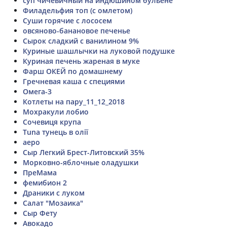
суп чичевичный на индюшином бульёне
Филадельфия топ (с омлетом)
Суши горячие с лососем
овсяново-банановое печенье
Сырок сладкий с ванилином 9%
Куриные шашлычки на луковой подушке
Куриная печень жареная в муке
Фарш ОКЕЙ по домашнему
Гречневая каша с специями
Омега-3
Котлеты на пару_11_12_2018
Мохракули лобио
Сочевиця крупа
Tuna тунець в олії
аеро
Сыр Легкий Брест-Литовский 35%
Морковно-яблочные оладушки
ПреМама
фемибион 2
Драники с луком
Салат "Мозаика"
Сыр Фету
Авокадо