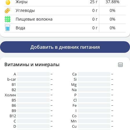
Жиры
25
г
37.88
%
Углеводы
0
г
0
%
Пищевые волокна
0
г
0
%
Вода
0
г
0
%
Добавить в дневник питания
Витамины и минералы
A
~
Ca
~
b-car
~
Si
~
В1
~
Mg
~
B2
~
Na
~
Холин
~
P
~
B5
~
Cl
~
B6
~
Fe
~
B9
~
I
~
B12
~
Co
~
C
~
Mn
~
D
~
Cu
~