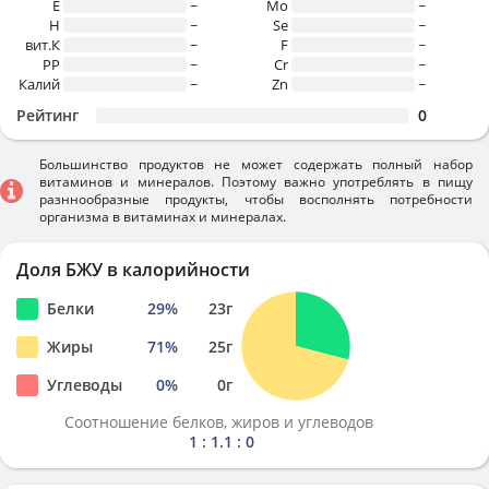
E
~
Mo
~
H
~
Se
~
вит.К
~
F
~
PP
~
Cr
~
Калий
~
Zn
~
Рейтинг
0
Большинство продуктов не может содержать полный набор
витаминов и минералов. Поэтому важно употреблять в пищу
разннообразные продукты, чтобы восполнять потребности
организма в витаминах и минералах.
Доля БЖУ в калорийности
Белки
29
%
23
г
Жиры
71
%
25
г
Углеводы
0
%
0
г
Соотношение белков, жиров и углеводов
1 : 1.1 : 0