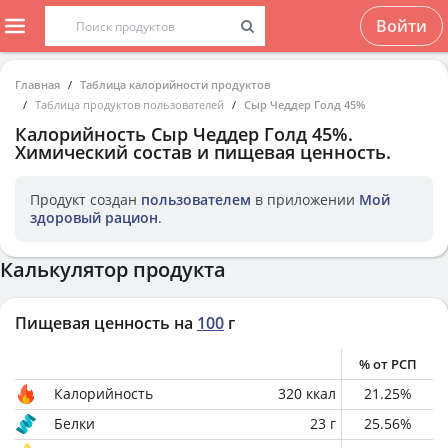
Войти
Главная
Таблица калорийности продуктов
Таблица продуктов пользователей
Сыр Чеддер Голд 45%
Калорийность
Сыр Чеддер Голд 45%
.
Химический состав и пищевая ценность.
Продукт создан
пользователем
в приложении
Мой
здоровый рацион
.
Калькулятор продукта
Пищевая ценность на
100
г
% от РСП
Калорийность
320
ккал
21.25
%
Белки
23
г
25.56
%