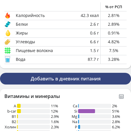
% от РСП
Калорийность
42.3
ккал
2.81
%
Белки
2.6
г
2.89
%
Жиры
0.6
г
0.91
%
Углеводы
6.6
г
4.82
%
Пищевые волокна
1.5
г
7.5
%
Вода
87.7
г
3.28
%
Добавить в дневник питания
Витамины и минералы
A
11%
Ca
2%
b-car
12%
Si
51%
В1
2.9%
Mg
3.6%
B2
1.6%
Na
2.8%
Холин
2.3%
P
6.2%