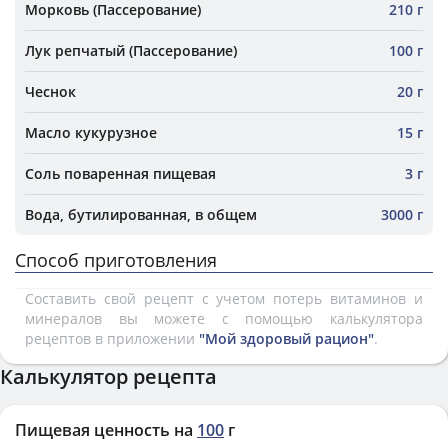
Морковь (Пассерование)
210 г
Лук репчатый (Пассерование)
100 г
Чеснок
20 г
Масло кукурузное
15 г
Соль поваренная пищевая
3 г
Вода, бутилированная, в общем
3000 г
Способ приготовления
Составить свой рецепт с учетом потерь витаминов и
минералов вы можете с помощью калькулятора
рецептов в приложении
"Мой здоровый рацион"
.
Калькулятор рецепта
Пищевая ценность на
100
г