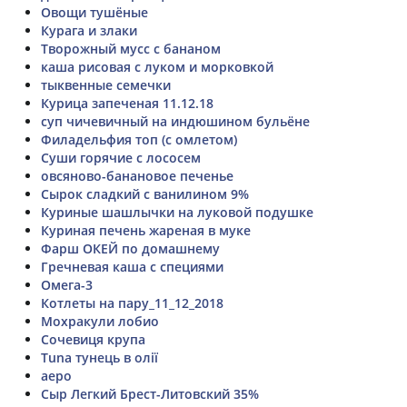
Овощи тушёные
Курага и злаки
Творожный мусс с бананом
каша рисовая с луком и морковкой
тыквенные семечки
Курица запеченая 11.12.18
суп чичевичный на индюшином бульёне
Филадельфия топ (с омлетом)
Суши горячие с лососем
овсяново-банановое печенье
Сырок сладкий с ванилином 9%
Куриные шашлычки на луковой подушке
Куриная печень жареная в муке
Фарш ОКЕЙ по домашнему
Гречневая каша с специями
Омега-3
Котлеты на пару_11_12_2018
Мохракули лобио
Сочевиця крупа
Tuna тунець в олії
аеро
Сыр Легкий Брест-Литовский 35%