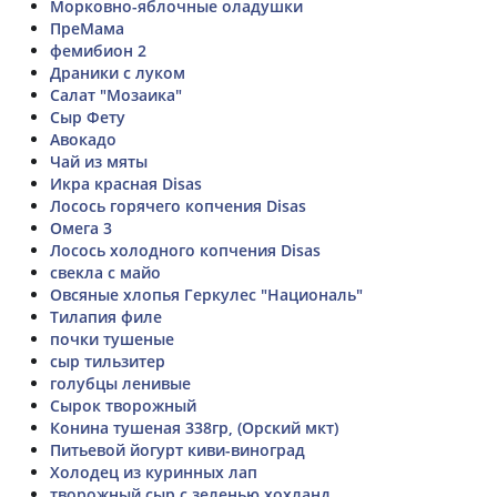
Морковно-яблочные оладушки
ПреМама
фемибион 2
Драники с луком
Салат "Мозаика"
Сыр Фету
Авокадо
Чай из мяты
Икра красная Disas
Лосось горячего копчения Disas
Омега 3
Лосось холодного копчения Disas
свекла с майо
Овсяные хлопья Геркулес "Националь"
Тилапия филе
почки тушеные
сыр тильзитер
голубцы ленивые
Сырок творожный
Конина тушеная 338гр, (Орский мкт)
Питьевой йогурт киви-виноград
Холодец из куринных лап
творожный сыр с зеленью хохланд