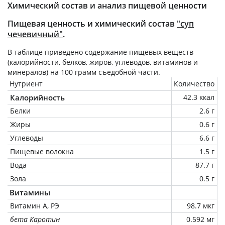
Химический состав и анализ пищевой ценности
Пищевая ценность и химический состав
"суп
чечевичный"
.
В таблице приведено содержание пищевых веществ
(калорийности, белков, жиров, углеводов, витаминов и
минералов) на
100 грамм
съедобной части.
Нутриент
Количество
Калорийность
42.3 ккал
Белки
2.6 г
Жиры
0.6 г
Углеводы
6.6 г
Пищевые волокна
1.5 г
Вода
87.7 г
Зола
0.5 г
Витамины
Витамин А, РЭ
98.7 мкг
бета Каротин
0.592 мг