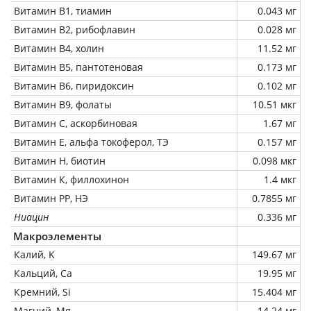
Витамин В1, тиамин
0.043 мг
Витамин В2, рибофлавин
0.028 мг
Витамин В4, холин
11.52 мг
Витамин В5, пантотеновая
0.173 мг
Витамин В6, пиридоксин
0.102 мг
Витамин В9, фолаты
10.51 мкг
Витамин C, аскорбиновая
1.67 мг
Витамин Е, альфа токоферол, ТЭ
0.157 мг
Витамин Н, биотин
0.098 мкг
Витамин К, филлохинон
1.4 мкг
Витамин РР, НЭ
0.7855 мг
Ниацин
0.336 мг
Макроэлементы
Калий, K
149.67 мг
Кальций, Ca
19.95 мг
Кремний, Si
15.404 мг
Магний, Mg
14.24 мг