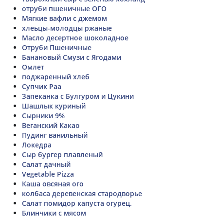
отруби пшеничные ОГО
Мягкие вафли с джемом
хлеьцы-молодцы ржаные
Масло десертное шоколадное
Отруби Пшеничные
Банановый Смузи с Ягодами
Омлет
поджаренный хлеб
Супчик Раа
Запеканка с Булгуром и Цукини
Шашлык куриный
Сырники 9%
Веганский Какао
Пудинг ванильный
Локедра
Сыр бургер плавленый
Салат дачный
Vegetable Pizza
Каша овсяная ого
колбаса деревенская стародворье
Салат помидор капуста огурец.
Блинчики с мясом