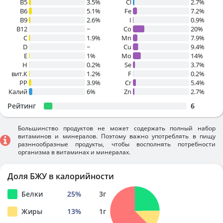
B5
3.5%
Cl
2.7%
B6
5.1%
Fe
7.2%
B9
2.6%
I
0.9%
B12
~
Co
20%
C
1.9%
Mn
7.9%
D
~
Cu
9.4%
E
1%
Mo
14%
H
0.2%
Se
3.7%
вит.К
1.2%
F
0.2%
PP
3.9%
Cr
5.4%
Калий
6%
Zn
2.7%
Рейтинг
6
Большинство продуктов не может содержать полный набор
витаминов и минералов. Поэтому важно употреблять в пищу
разннообразные продукты, чтобы восполнять потребности
организма в витаминах и минералах.
Доля БЖУ в калорийности
Белки
25
%
3
г
Жиры
13
%
1
г