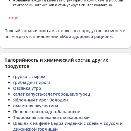
Кремний
входит в качестве структурного компонента в состав
гликозоаминогликанов и стимулирует синтез коллагена.
еще
Полный справочник самых полезных продуктов вы можете
посмотреть в приложении
«Мой здоровый рацион»
.
Калорийность и химический состав других
продуктов
грудка с сыром
грибы для пирога
Овсянка утро
салат капуста/салат/горошек/огурец
Яблочный пирог Володин
омлетная вкуснятина
Печенье шоколадно-банановое
Творожная запеканка с макаронами
Шашлык из филе бедра индейки с соевым соусом и
дижонской горчицей