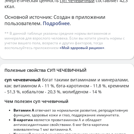
Энергетическая ценность
суп чечевичный
составляет 42,3
кКал.
Основной источник: Создан в приложении
пользователем.
Подробнее
.
** В данной таблице указаны средние нормы витаминов и
минералов для взрослого человека. Если вы хотите узнать нормы с
учетом вашего пола, возраста и других факторов, тогда
воспользуйтесь приложением
«Мой здоровый рацион»
.
Полезные свойства СУП ЧЕЧЕВИЧНЫЙ
суп чечевичный
богат такими витаминами и минералами,
как: витамином А - 11 %, бэта-каротином - 11,8 %, кремнием
- 51,3 %, кобальтом - 20,3 %, молибденом - 14 %
Чем полезен суп чечевичный
Витамин А
отвечает за нормальное развитие, репродуктивную
функцию, здоровье кожи и глаз, поддержание иммунитета.
В-каротин
является провитамином А и обладает
антиоксидантными свойствами. 6 мкг бета-каротина
эквивалентны 1 мкг витамина А.