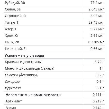
Рубидий, Rb
77.2 мкг
Селен, Se
2.043 мкг
Стронций, Sr
3.06 мкг
Титан, Ti
29.43 мкг
Фтор, F
9.77 мкг
Хром, Cr
2.69 мкг
Цинк, Zn
0.3285 мг
Цирконий, Zr
0.66 мкг
Усвояемые углеводы
Крахмал и декстрины
5.72 г
Моно- и дисахариды (сахара)
1 г
Глюкоза (декстроза)
0.2 г
Сахароза
0.6 г
Фруктоза
0.1 г
Незаменимые аминокислоты
0.111 г
Аргинин*
0.219 г
Валин
0.142 г