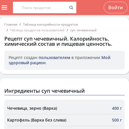
Войти
Главная
Таблица калорийности продуктов
Таблица продуктов пользователей
суп чечевичный
Рецепт
суп чечевичный
. Калорийность,
химический состав и пищевая ценность.
Рецепт создан
пользователем
в приложении
Мой
здоровый рацион
.
Ингредиенты суп чечевичный
Чечевица, зерно (Варка)
400 г
Картофель (Варка без слива)
500 г