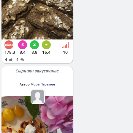
178.3
8.4
8.8
16.4
10
4
4
Сырники закусочные
Автор
Море Перемен