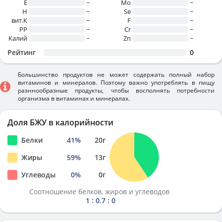
E
~
Mo
~
H
~
Se
~
вит.К
~
F
~
PP
~
Cr
~
Калий
~
Zn
~
Рейтинг
0
Большинство продуктов не может содержать полный набор
витаминов и минералов. Поэтому важно употреблять в пищу
разннообразные продукты, чтобы восполнять потребности
организма в витаминах и минералах.
Доля БЖУ в калорийности
Белки
41
%
20
г
Жиры
59
%
13
г
Углеводы
0
%
0
г
Соотношение белков, жиров и углеводов
1 : 0.7 : 0