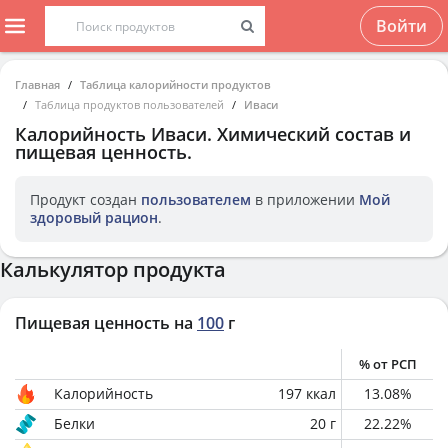
Войти
Главная
Таблица калорийности продуктов
Таблица продуктов пользователей
Иваси
Калорийность
Иваси
. Химический состав и
пищевая ценность.
Продукт создан
пользователем
в приложении
Мой
здоровый рацион
.
Калькулятор продукта
Пищевая ценность на
100
г
% от РСП
Калорийность
197
ккал
13.08
%
Белки
20
г
22.22
%