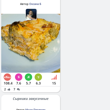
Автор
Оксана Б
108.4
7.6
5.7
6.3
15
2
7
Сырники закусочные
Автор
Море Перемен