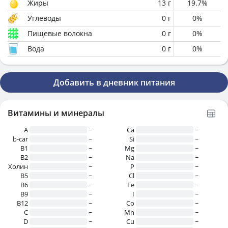
Жиры
13
г
19.7
%
Углеводы
0
г
0
%
Пищевые волокна
0
г
0
%
Вода
0
г
0
%
Добавить в дневник питания
Витамины и минералы
A
~
Ca
~
b-car
~
Si
~
В1
~
Mg
~
B2
~
Na
~
Холин
~
P
~
B5
~
Cl
~
B6
~
Fe
~
B9
~
I
~
B12
~
Co
~
C
~
Mn
~
D
~
Cu
~