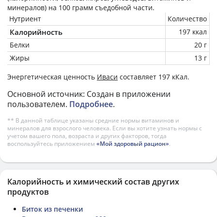
минералов) на
100 грамм
съедобной части.
Нутриент
Количество
Калорийность
197 ккал
Белки
20 г
Жиры
13 г
Энергетическая ценность
Иваси
составляет 197 кКал.
Основной источник: Создан в приложении
пользователем.
Подробнее
.
** В данной таблице указаны средние нормы витаминов и
минералов для взрослого человека. Если вы хотите узнать нормы с
учетом вашего пола, возраста и других факторов, тогда
воспользуйтесь приложением
«Мой здоровый рацион»
.
Калорийность и химический состав других
продуктов
Биток из печенки