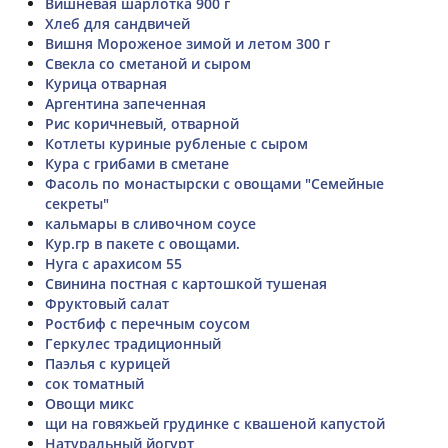
Вишневая шарлотка 900 г
Хлеб для сандвичей
Вишня Мороженое зимой и летом 300 г
Свекла со сметаной и сыром
Курица отварная
Аргентина запеченная
Рис коричневый, отварной
Котлеты куриные рубленые с сыром
Кура с грибами в сметане
Фасоль по монастырски с овощами "Семейные
секреты"
кальмары в сливочном соусе
Кур.гр в пакете с овощами.
Нуга с арахисом 55
Свинина постная с картошкой тушеная
Фруктовый салат
Ростбиф с перечным соусом
Геркулес традиционный
Паэлья с курицей
сок томатный
Овощи микс
щи на говяжьей грудинке с квашеной капустой
Натуральный йогурт