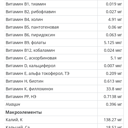
Витамин В1, тиамин
0.019 мг
Витамин В2, рибофлавин
0.027 мг
Витамин В4, холин
4.91 мг
Витамин В5, пантотеновая
0.06 мг
Витамин В6, пиридоксин
0.063 мг
Витамин В9, фолаты
5.125 мкг
Витамин В12, кобаламин
0.024 мкг
Витамин C, аскорбиновая
5.1 мг
Витамин D, кальциферол
0.007 мкг
Витамин Е, альфа токоферол, ТЭ
0.209 мг
Витамин Н, биотин
0.613 мкг
Витамин К, филлохинон
33.8 мкг
Витамин РР, НЭ
0.7138 мг
Ниацин
0.396 мг
Макроэлементы
Калий, K
138.27 мг
Кальций, Ca
18.52 мг