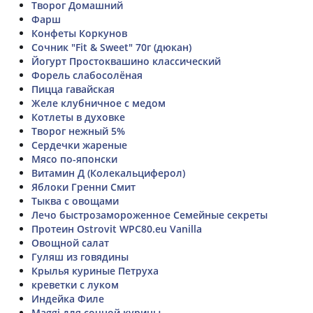
Творог Домашний
Фарш
Конфеты Коркунов
Сочник "Fit & Sweet" 70г (дюкан)
Йогурт Простоквашино классический
Форель слабосолёная
Пицца гавайская
Желе клубничное с медом
Котлеты в духовке
Творог нежный 5%
Сердечки жареные
Мясо по-японски
Витамин Д (Колекальциферол)
Яблоки Гренни Смит
Тыква с овощами
Лечо быстрозамороженное Семейные секреты
Протеин Ostrovit WPC80.eu Vanilla
Овощной салат
Гуляш из говядины
Крылья куриные Петруха
креветки с луком
Индейка Филе
Maggi для сочной курицы