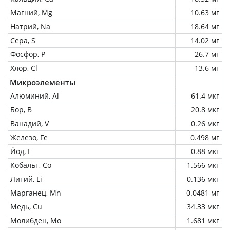
Магний, Mg
10.63 мг
Натрий, Na
18.64 мг
Сера, S
14.02 мг
Фосфор, P
26.7 мг
Хлор, Cl
13.6 мг
Микроэлементы
Алюминий, Al
61.4 мкг
Бор, B
20.8 мкг
Ванадий, V
0.26 мкг
Железо, Fe
0.498 мг
Йод, I
0.88 мкг
Кобальт, Co
1.566 мкг
Литий, Li
0.136 мкг
Марганец, Mn
0.0481 мг
Медь, Cu
34.33 мкг
Молибден, Mo
1.681 мкг