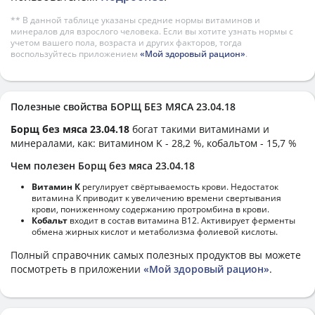
** В данной таблице указаны средние нормы витаминов и
минералов для взрослого человека. Если вы хотите узнать нормы с
учетом вашего пола, возраста и других факторов, тогда
воспользуйтесь приложением
«Мой здоровый рацион»
.
Полезные свойства БОРЩ БЕЗ МЯСА 23.04.18
Борщ без мяса 23.04.18
богат такими витаминами и
минералами, как: витамином K - 28,2 %, кобальтом - 15,7 %
Чем полезен Борщ без мяса 23.04.18
Витамин К
регулирует свёртываемость крови. Недостаток
витамина К приводит к увеличению времени свертывания
крови, пониженному содержанию протромбина в крови.
Кобальт
входит в состав витамина В12. Активирует ферменты
обмена жирных кислот и метаболизма фолиевой кислоты.
Полный справочник самых полезных продуктов вы можете
посмотреть в приложении
«Мой здоровый рацион»
.