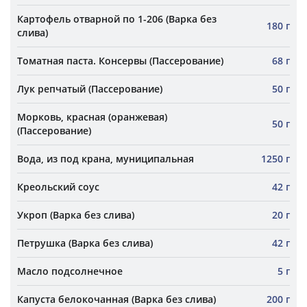
Картофель отварной по 1-206 (Варка без
180 г
слива)
Томатная паста. Консервы (Пассерование)
68 г
Лук репчатый (Пассерование)
50 г
Морковь, красная (оранжевая)
50 г
(Пассерование)
Вода, из под крана, муниципальная
1250 г
Креольский соус
42 г
Укроп (Варка без слива)
20 г
Петрушка (Варка без слива)
42 г
Масло подсолнечное
5 г
Капуста белокочанная (Варка без слива)
200 г