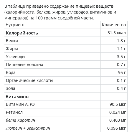
В таблице приведено содержание пищевых веществ
(калорийности, белков, жиров, углеводов, витаминов и
минералов) на
100 грамм
съедобной части.
Нутриент
Количество
Калорийность
31.5 ккал
Белки
1.8 г
Жиры
1.1 г
Углеводы
3.5 г
Пищевые волокна
0.7 г
Вода
95 г
Органические кислоты
0.1 г
Зола
0.4 г
Витамины
Витамин А, РЭ
90.5 мкг
Ретинол
0.024 мг
бета Каротин
0.403 мг
Лютеин + Зеаксантин
0.096 мкг