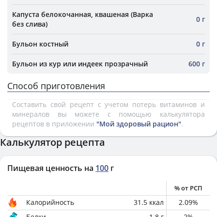
Капуста белокочанная, квашеная (Варка
0 г
без слива)
Бульон костный
0 г
Бульон из кур или индеек прозрачный
600 г
Способ приготовления
Составить свой рецепт с учетом потерь витаминов и
минералов вы можете с помощью калькулятора
рецептов в приложении
"Мой здоровый рацион"
.
Калькулятор рецепта
Пищевая ценность на
100
г
% от РСП
Калорийность
31.5
ккал
2.09
%
Белки
1.8
г
2
%