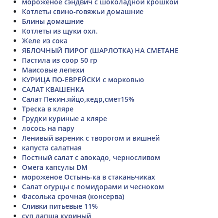
мороженое сэндвич с шоколадной крошкой
Котлеты свино-говяжьи домашние
Блины домашние
Котлеты из щуки охл.
Желе из сока
ЯБЛОЧНЫЙ ПИРОГ (ШАРЛОТКА) НА СМЕТАНЕ
Пастила из соор 50 гр
Маисовые лепехи
КУРИЦА ПО-ЕВРЕЙСКИ с морковью
САЛАТ КВАШЕНКА
Салат Пекин.яйцо,кедр,смет15%
Треска в кляре
Грудки куриные а кляре
лосось на пару
Ленивый вареник с творогом и вишней
капуста салатная
Постный салат с авокадо, черносливом
Омега капсулы DM
мороженое Остынь-ка в стаканьчиках
Салат огурцы с помидорами и чесноком
Фасолька срочная (консерва)
Сливки питьевые 11%
суп лапша куриный