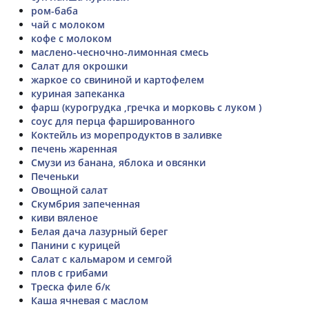
ром-баба
чай с молоком
кофе с молоком
маслено-чесночно-лимонная смесь
Салат для окрошки
жаркое со свининой и картофелем
куриная запеканка
фарш (курогрудка ,гречка и морковь с луком )
соус для перца фаршированного
Коктейль из морепродуктов в заливке
печень жаренная
Смузи из банана, яблока и овсянки
Печеньки
Овощной салат
Скумбрия запеченная
киви вяленое
Белая дача лазурный берег
Панини с курицей
Салат с кальмаром и семгой
плов с грибами
Треска филе б/к
Каша ячневая с маслом