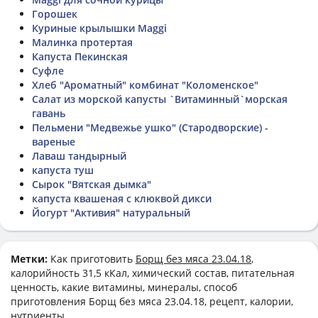
Горошек
Куриные крылышки Maggi
Малинка протертая
Капуста Пекинская
Суфле
Хлеб "Ароматный" комбинат "Коломенское"
Салат из морской капусты `Витаминный`морская
гавань
Пельмени "Медвежье ушко" (Стародворские) -
вареные
Лаваш тандырный
капуста туш
Сырок "Вятская дымка"
капуста квашеная с клюквой дикси
Йогурт "Активия" натуральный
Метки:
Как приготовить
Борщ без мяса 23.04.18
,
калорийность 31,5 кКал, химический состав, питательная
ценность, какие витамины, минералы, способ
приготовления Борщ без мяса 23.04.18, рецепт, калории,
нутриенты