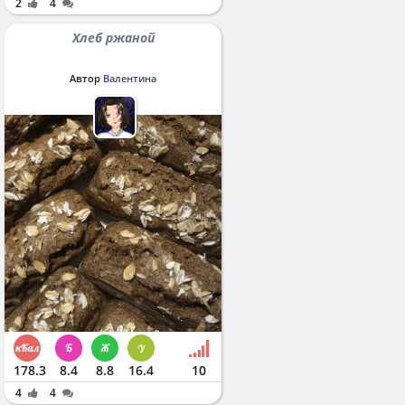
2
4
Хлеб ржаной
Автор
Валентина
178.3
8.4
8.8
16.4
10
4
4