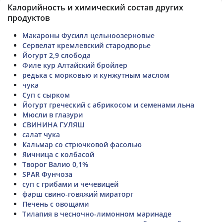
Калорийность и химический состав других
продуктов
Макароны Фусилл цельноозерновые
Сервелат кремлевский стародворье
Йогурт 2,9 слобода
Филе кур Алтайский бройлер
редька с морковью и кунжутным маслом
чука
Суп с сырком
Йогурт греческий с абрикосом и семенами льна
Мюсли в глазури
СВИНИНА ГУЛЯШ
салат чука
Кальмар со стрючковой фасолью
Яичница с колбасой
Творог Валио 0,1%
SPAR Фунчоза
суп с грибами и чечевицей
фарш свино-говяжий мираторг
Печень с овощами
Тилапия в чесночно-лимонном маринаде