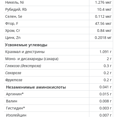
Никель, Ni
1.276 мкг
Рубидий, Rb
10.4 мкг
Селен, Se
0.112 мкг
Фтор, F
47.56 мкг
Хром, Cr
0.84 мкг
Цинк, Zn
0.2018 мг
Усвояемые углеводы
Крахмал и декстрины
1.091 г
Моно- и дисахариды (сахара)
2 г
Глюкоза (декстроза)
0.3 г
Сахароза
0.2 г
Фруктоза
0.2 г
Незаменимые аминокислоты
0.041 г
Аргинин*
0.015 г
Валин
0.008 г
Гистидин*
0.003 г
Изолейцин
0.007 г