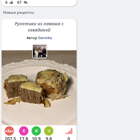
6
67
Новые рецепты
Рулетики из лаваша с
говядиной
Автор
Darinika
207.5
17.8
10.9
9.8
0