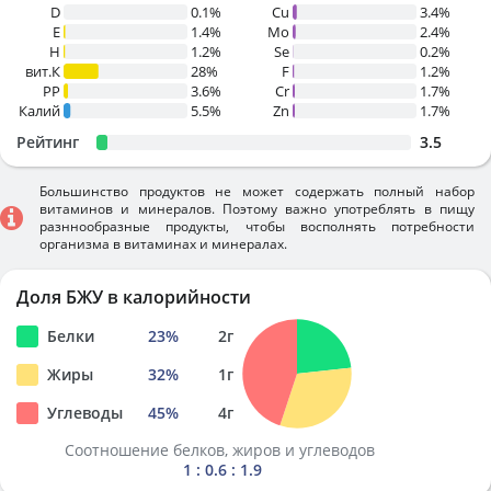
D
0.1%
Cu
3.4%
E
1.4%
Mo
2.4%
H
1.2%
Se
0.2%
вит.К
28%
F
1.2%
PP
3.6%
Cr
1.7%
Калий
5.5%
Zn
1.7%
Рейтинг
3.5
Большинство продуктов не может содержать полный набор
витаминов и минералов. Поэтому важно употреблять в пищу
разннообразные продукты, чтобы восполнять потребности
организма в витаминах и минералах.
Доля БЖУ в калорийности
Белки
23
%
2
г
Жиры
32
%
1
г
Углеводы
45
%
4
г
Соотношение белков, жиров и углеводов
1 : 0.6 : 1.9