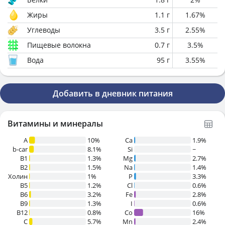
Жиры
1.1
г
1.67
%
Углеводы
3.5
г
2.55
%
Пищевые волокна
0.7
г
3.5
%
Вода
95
г
3.55
%
Добавить в дневник питания
Витамины и минералы
A
10%
Ca
1.9%
b-car
8.1%
Si
~
В1
1.3%
Mg
2.7%
B2
1.5%
Na
1.4%
Холин
1%
P
3.3%
B5
1.2%
Cl
0.6%
B6
3.2%
Fe
2.8%
B9
1.3%
I
0.6%
B12
0.8%
Co
16%
C
5.7%
Mn
2.4%