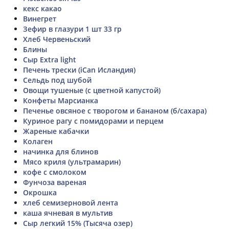
кекс какао
Винегрет
Зефир в глазури 1 шт 33 гр
Хлеб Червеньский
Блины
Сыр Extra light
Печень трески (iCan Исландия)
Сельдь под шубой
Овощи тушеные (с цветной капустой)
Конфеты Марсианка
Печенье овсяное с творогом и бананом (б/сахара)
Куриное рагу с помидорами и перцем
Жареные кабачки
Колаген
начинка для блинов
Мясо криля (ультрамарин)
кофе с смолоком
Фунчоза вареная
Окрошка
хлеб семизерновой лента
каша ячневая в мультив
Сыр легкий 15% (Тысяча озер)