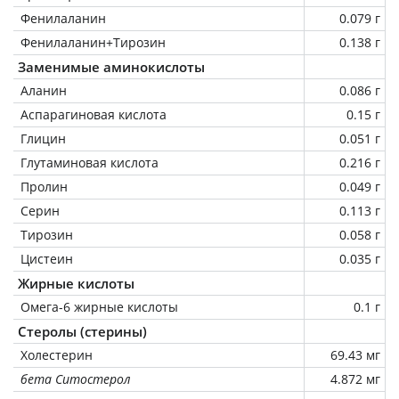
Фенилаланин
0.079 г
Фенилаланин+Тирозин
0.138 г
Заменимые аминокислоты
Аланин
0.086 г
Аспарагиновая кислота
0.15 г
Глицин
0.051 г
Глутаминовая кислота
0.216 г
Пролин
0.049 г
Серин
0.113 г
Тирозин
0.058 г
Цистеин
0.035 г
Жирные кислоты
Омега-6 жирные кислоты
0.1 г
Стеролы (стерины)
Холестерин
69.43 мг
бета Ситостерол
4.872 мг