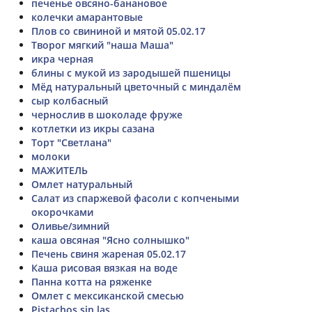
печенье овсяно-банановое
колечки амарантовые
Плов со свининой и мятой 05.02.17
Творог мягкий "наша Маша"
икра черная
блины с мукой из зародышей пшеницы
Мёд натуральный цветочный с миндалём
сыр колбасный
чернослив в шоколаде фруже
котлетки из икры сазана
Торт "Светлана"
молоки
МАЖИТЕЛЬ
Омлет натуральный
Салат из спаржевой фасоли с копчеными
окорочками
Оливье/зимний
каша овсяная "Ясно солнышко"
Печень свиня жареная 05.02.17
Каша рисовая вязкая на воде
Панна котта на ряженке
Омлет с мексиканской смесью
Pistachos sin las