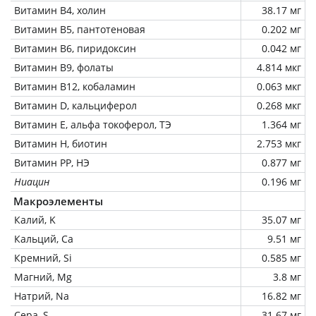
Витамин В4, холин
38.17 мг
Витамин В5, пантотеновая
0.202 мг
Витамин В6, пиридоксин
0.042 мг
Витамин В9, фолаты
4.814 мкг
Витамин В12, кобаламин
0.063 мкг
Витамин D, кальциферол
0.268 мкг
Витамин Е, альфа токоферол, ТЭ
1.364 мг
Витамин Н, биотин
2.753 мкг
Витамин РР, НЭ
0.877 мг
Ниацин
0.196 мг
Макроэлементы
Калий, K
35.07 мг
Кальций, Ca
9.51 мг
Кремний, Si
0.585 мг
Магний, Mg
3.8 мг
Натрий, Na
16.82 мг
Сера, S
31.67 мг