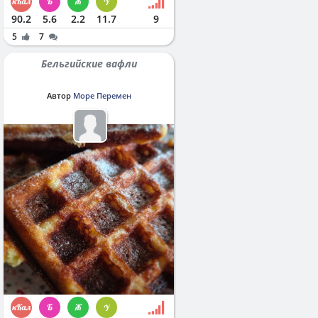
90.2
5.6
2.2
11.7
9
5
7
Бельгийские вафли
Автор
Море Перемен