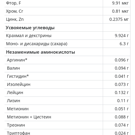
Фтор, F
9.91 мкг
Хром, Cr
0.81 мкг
Цинк, Zn
0.2375 мг
Усвояемые углеводы
Крахмал и декстрины
9.924 г
Моно- и дисахариды (сахара)
6.3 г
Незаменимые аминокислоты
Аргинин*
0.096 г
Валин
0.094 г
Гистидин*
0.041 г
Изолейцин
0.073 г
Лейцин
0.132 г
Лизин
0.11 г
Метионин
0.051 г
Метионин + Цистеин
0.088 г
Треонин
0.074 г
Триптофан
0.024 г