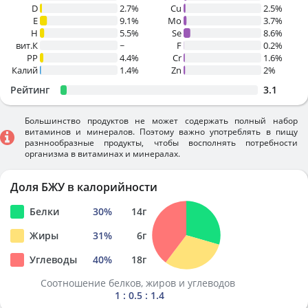
D
2.7%
Cu
2.5%
E
9.1%
Mo
3.7%
H
5.5%
Se
8.6%
вит.К
~
F
0.2%
PP
4.4%
Cr
1.6%
Калий
1.4%
Zn
2%
Рейтинг
3.1
Большинство продуктов не может содержать полный набор
витаминов и минералов. Поэтому важно употреблять в пищу
разннообразные продукты, чтобы восполнять потребности
организма в витаминах и минералах.
Доля БЖУ в калорийности
Белки
30
%
14
г
Жиры
31
%
6
г
Углеводы
40
%
18
г
Соотношение белков, жиров и углеводов
1 : 0.5 : 1.4