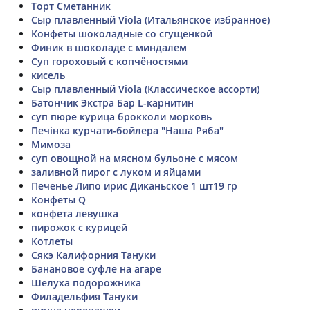
Торт Сметанник
Сыр плавленный Viola (Итальянское избранное)
Конфеты шоколадные со сгущенкой
Финик в шоколаде с миндалем
Суп гороховый с копчёностями
кисель
Сыр плавленный Viola (Классическое ассорти)
Батончик Экстра Бар L-карнитин
суп пюре курица брокколи морковь
Печінка курчати-бойлера "Наша Ряба"
Мимоза
суп овощной на мясном бульоне с мясом
заливной пирог с луком и яйцами
Печенье Липо ирис Диканьское 1 шт19 гр
Конфеты Q
конфета левушка
пирожок с курицей
Котлеты
Сякэ Калифорния Тануки
Банановое суфле на агаре
Шелуха подорожника
Филадельфия Тануки