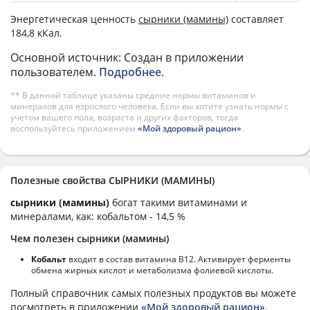
Энергетическая ценность
сырники (мамины)
составляет
184,8 кКал.
Основной источник: Создан в приложении
пользователем.
Подробнее
.
** В данной таблице указаны средние нормы витаминов и
минералов для взрослого человека. Если вы хотите узнать нормы с
учетом вашего пола, возраста и других факторов, тогда
воспользуйтесь приложением
«Мой здоровый рацион»
.
Полезные свойства СЫРНИКИ (МАМИНЫ)
сырники (мамины)
богат такими витаминами и
минералами, как: кобальтом - 14,5 %
Чем полезен сырники (мамины)
Кобальт
входит в состав витамина В12. Активирует ферменты
обмена жирных кислот и метаболизма фолиевой кислоты.
Полный справочник самых полезных продуктов вы можете
посмотреть в приложении
«Мой здоровый рацион»
.