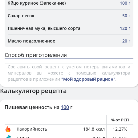
Яйцо куриное (Запекание)
100 г
Сахар песок
50 г
Пшеничная мука, высшего сорта
120 г
Масло подсолнечное
20 г
Способ приготовления
Составить свой рецепт с учетом потерь витаминов и
минералов вы можете с помощью калькулятора
рецептов в приложении
"Мой здоровый рацион"
.
Калькулятор рецепта
Пищевая ценность на
100
г
% от РСП
Калорийность
184.8
ккал
12.27
%