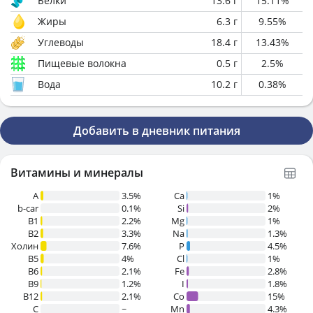
Белки
13.6
г
15.11
%
Жиры
6.3
г
9.55
%
Углеводы
18.4
г
13.43
%
Пищевые волокна
0.5
г
2.5
%
Вода
10.2
г
0.38
%
Добавить в дневник питания
Витамины и минералы
A
3.5%
Ca
1%
b-car
0.1%
Si
2%
В1
2.2%
Mg
1%
B2
3.3%
Na
1.3%
Холин
7.6%
P
4.5%
B5
4%
Cl
1%
B6
2.1%
Fe
2.8%
B9
1.2%
I
1.8%
B12
2.1%
Co
15%
C
~
Mn
4.3%