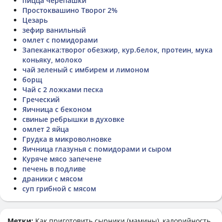
пицца черепашки
Простоквашино Творог 2%
Цезарь
зефир ванильный
омлет с помидорами
Запеканка:творог обезжир, кур.белок, протеин, мука
коньяку, молоко
чай зеленый с имбирем и лимоном
борщ
Чай с 2 ложками песка
Греческий
Яичница с беконом
свиные ребрышки в духовке
омлет 2 яйца
Грудка в микроволновке
Яичница глазунья с помидорами и сыром
Куряче мясо запечене
печень в подливе
драники с мясом
суп грибной с мясом
Метки:
Как приготовить
сырники (мамины)
, калорийность