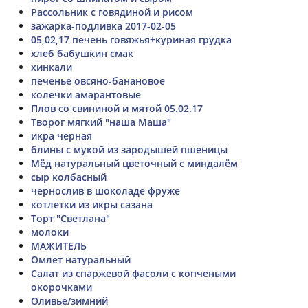
Рассольник с говядиной и рисом
зажарка-подливка 2017-02-05
05,02,17 печень говяжья+куриная грудка
хлеб бабушкин смак
хинкали
печенье овсяно-банановое
колечки амарантовые
Плов со свининой и мятой 05.02.17
Творог мягкий "наша Маша"
икра черная
блины с мукой из зародышей пшеницы
Мёд натуральный цветочный с миндалём
сыр колбасный
чернослив в шоколаде фруже
котлетки из икры сазана
Торт "Светлана"
молоки
МАЖИТЕЛЬ
Омлет натуральный
Салат из спаржевой фасоли с копчеными
окорочками
Оливье/зимний