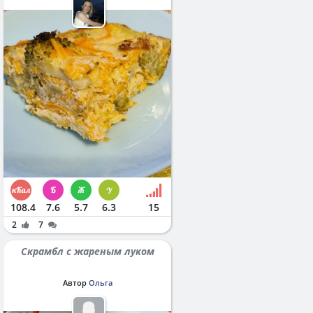
108.4
7.6
5.7
6.3
15
2
7
Скрамбл с жареным луком
Автор
Ольга