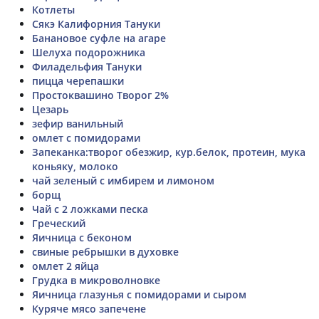
Котлеты
Сякэ Калифорния Тануки
Банановое суфле на агаре
Шелуха подорожника
Филадельфия Тануки
пицца черепашки
Простоквашино Творог 2%
Цезарь
зефир ванильный
омлет с помидорами
Запеканка:творог обезжир, кур.белок, протеин, мука
коньяку, молоко
чай зеленый с имбирем и лимоном
борщ
Чай с 2 ложками песка
Греческий
Яичница с беконом
свиные ребрышки в духовке
омлет 2 яйца
Грудка в микроволновке
Яичница глазунья с помидорами и сыром
Куряче мясо запечене