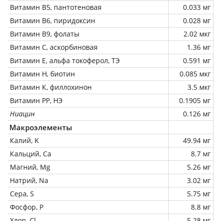
Витамин В5, пантотеновая
0.033 мг
Витамин В6, пиридоксин
0.028 мг
Витамин В9, фолаты
2.02 мкг
Витамин C, аскорбиновая
1.36 мг
Витамин Е, альфа токоферол, ТЭ
0.591 мг
Витамин Н, биотин
0.085 мкг
Витамин К, филлохинон
3.5 мкг
Витамин РР, НЭ
0.1905 мг
Ниацин
0.126 мг
Макроэлементы
Калий, K
49.94 мг
Кальций, Ca
8.7 мг
Магний, Mg
5.26 мг
Натрий, Na
3.02 мг
Сера, S
5.75 мг
Фосфор, P
8.8 мг
Хлор, Cl
5.28 мг