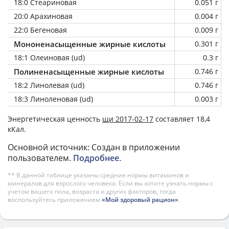
18:0 Стеариновая
0.051 г
20:0 Арахиновая
0.004 г
22:0 Бегеновая
0.009 г
Мононенасыщенные жирные кислоты
0.301 г
18:1 Олеиновая (ud)
0.3 г
Полиненасыщенные жирные кислоты
0.746 г
18:2 Линолевая (ud)
0.746 г
18:3 Линоленовая (ud)
0.003 г
Энергетическая ценность
щи 2017-02-17
составляет 18,4
кКал.
Основной источник: Создан в приложении
пользователем.
Подробнее
.
** В данной таблице указаны средние нормы витаминов и
минералов для взрослого человека. Если вы хотите узнать нормы с
учетом вашего пола, возраста и других факторов, тогда
воспользуйтесь приложением
«Мой здоровый рацион»
.