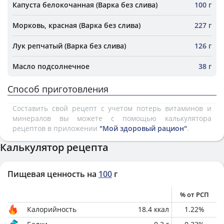
Капуста белокочанная (Варка без слива)
100 г
Морковь, красная (Варка без слива)
227 г
Лук репчатый (Варка без слива)
126 г
Масло подсолнечное
38 г
Способ приготовления
Составить свой рецепт с учетом потерь витаминов и
минералов вы можете с помощью калькулятора
рецептов в приложении
"Мой здоровый рацион"
.
Калькулятор рецепта
Пищевая ценность на
100
г
% от РСП
Калорийность
18.4
ккал
1.22
%