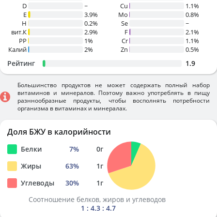
D
~
Cu
1.1%
E
3.9%
Mo
0.8%
H
0.2%
Se
~
вит.К
2.9%
F
2.1%
PP
1%
Cr
1.1%
Калий
2%
Zn
0.5%
Рейтинг
1.9
Большинство продуктов не может содержать полный набор
витаминов и минералов. Поэтому важно употреблять в пищу
разннообразные продукты, чтобы восполнять потребности
организма в витаминах и минералах.
Доля БЖУ в калорийности
Белки
7
%
0
г
Жиры
63
%
1
г
Углеводы
30
%
1
г
Соотношение белков, жиров и углеводов
1 : 4.3 : 4.7