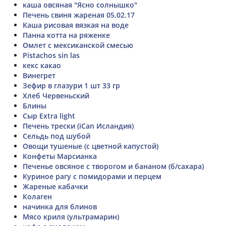
каша овсяная "Ясно солнышко"
Печень свиня жареная 05.02.17
Каша рисовая вязкая на воде
Панна котта на ряженке
Омлет с мексиканской смесью
Pistachos sin las
кекс какао
Винегрет
Зефир в глазури 1 шт 33 гр
Хлеб Червеньский
Блины
Сыр Extra light
Печень трески (iCan Исландия)
Сельдь под шубой
Овощи тушеные (с цветной капустой)
Конфеты Марсианка
Печенье овсяное с творогом и бананом (б/сахара)
Куриное рагу с помидорами и перцем
Жареные кабачки
Колаген
начинка для блинов
Мясо криля (ультрамарин)