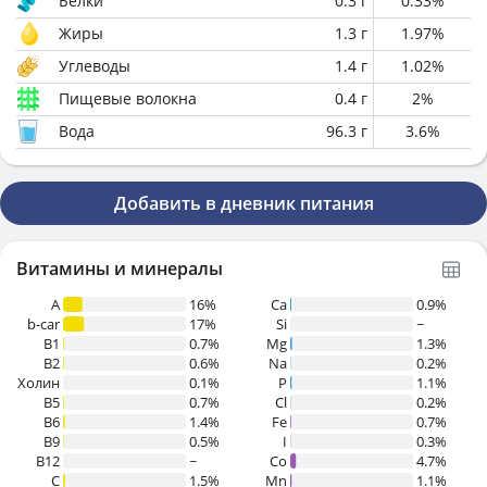
Белки
0.3
г
0.33
%
Жиры
1.3
г
1.97
%
Углеводы
1.4
г
1.02
%
Пищевые волокна
0.4
г
2
%
Вода
96.3
г
3.6
%
Добавить в дневник питания
Витамины и минералы
A
16%
Ca
0.9%
b-car
17%
Si
~
В1
0.7%
Mg
1.3%
B2
0.6%
Na
0.2%
Холин
0.1%
P
1.1%
B5
0.7%
Cl
0.2%
B6
1.4%
Fe
0.7%
B9
0.5%
I
0.3%
B12
~
Co
4.7%
C
1.5%
Mn
1.1%