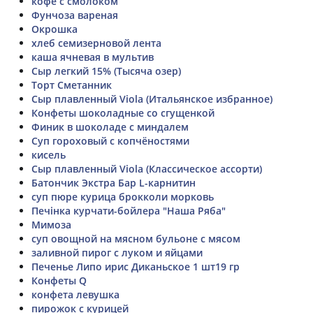
кофе с смолоком
Фунчоза вареная
Окрошка
хлеб семизерновой лента
каша ячневая в мультив
Сыр легкий 15% (Тысяча озер)
Торт Сметанник
Сыр плавленный Viola (Итальянское избранное)
Конфеты шоколадные со сгущенкой
Финик в шоколаде с миндалем
Суп гороховый с копчёностями
кисель
Сыр плавленный Viola (Классическое ассорти)
Батончик Экстра Бар L-карнитин
суп пюре курица брокколи морковь
Печінка курчати-бойлера "Наша Ряба"
Мимоза
суп овощной на мясном бульоне с мясом
заливной пирог с луком и яйцами
Печенье Липо ирис Диканьское 1 шт19 гр
Конфеты Q
конфета левушка
пирожок с курицей