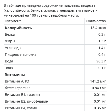
В таблице приведено содержание пищевых веществ
(калорийности, белков, жиров, углеводов, витаминов и
минералов) на
100 грамм
съедобной части.
Нутриент
Количество
Калорийность
18.4 ккал
Белки
0.3 г
Жиры
1.3 г
Углеводы
1.4 г
Пищевые волокна
0.4 г
Вода
96.3 г
Зола
0.1 г
Витамины
Витамин А, РЭ
141.2 мкг
бета Каротин
0.849 мг
Витамин В1, тиамин
0.01 мг
Витамин В2, рибофлавин
0.01 мг
Витамин В4, холин
0.35 мг