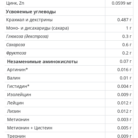
Цинк, Zn
0.0599 мг
Усвояемые углеводы
Крахмал и декстрины
0.487 г
Моно- и дисахариды (сахара)
1 г
Глюкоза (декстроза)
0.3 г
Сахароза
0.6 г
Фруктоза
0.2 г
Незаменимые аминокислоты
0.07 г
Аргинин*
0.016 г
Валин
0.01 г
Гистидин*
0.004 г
Изолейцин
0.009 г
Лейцин
0.012 г
Лизин
0.012 г
Метионин
0.003 г
Метионин + Цистеин
0.005 г
Треонин
0.009 г