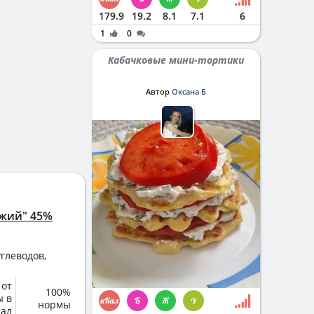
179.9
19.2
8.1
7.1
6
1
0
Кабачковые мини-тортики
Автор
Оксана Б
ежий" 45%
глеводов,
 от
100%
ы в
нормы
кал