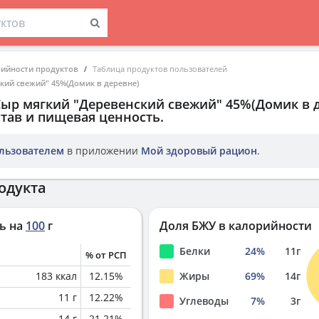
рийности продуктов
Таблица продуктов пользователей
кий свежий" 45%(Домик в деревне)
Сыр мягкий "Деревенский свежий" 45%(Домик в 
тав и пищевая ценность.
льзователем
в приложении
Мой здоровый рацион
.
одукта
ь на
100
г
Доля БЖУ в калорийности
Белки
24
%
11
г
% от РСП
183
ккал
12.15
%
Жиры
69
%
14
г
11
г
12.22
%
Углеводы
7
%
3
г
14
г
21.21
%