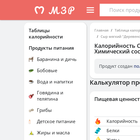
Таблицы
Главная
Таблица кало
калорийности
Сыр мягкий "Деревенс
Калорийность
Продукты питания
Химический сос
Баранина и дичь
Продукт создан
по
Бобовые
Калькулятор пр
Вода и напитки
Говядина и
телятина
Пищевая ценност
Грибы
Детское питание
Калорийность
Белки
Жиры и масла
Жиры