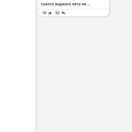
такого жаркого лета не ...
10
52