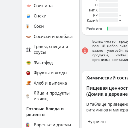
H
~
Свинина
вит.К
~
PP
~
Снеки
Калий
~
Соки
Рейтинг
Сосиски и колбаса
Большинство прод
Травы, специи и
полный набор вита
важно употребля
соусы
продукты, чтобы
организма в витами
Фаст-фуд
Фрукты и ягоды
Химический сост
Хлеб и выпечка
Пищевая ценност
Яйца и продукты
(Домик в деревне
из яиц
В таблице приведено
Готовые блюда и
витаминов и минера
рецепты
Нутриент
Варенье и джемы