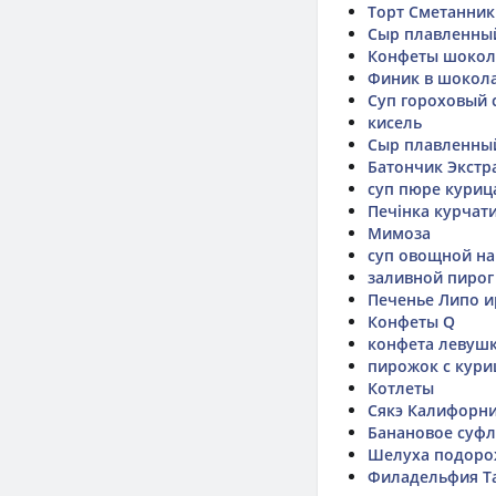
Торт Сметанник
Сыр плавленный
Конфеты шокол
Финик в шокол
Суп гороховый 
кисель
Сыр плавленный 
Батончик Экстр
суп пюре куриц
Печінка курчат
Мимоза
суп овощной на
заливной пирог
Печенье Липо и
Конфеты Q
конфета левуш
пирожок с кури
Котлеты
Сякэ Калифорни
Банановое суфл
Шелуха подоро
Филадельфия Т