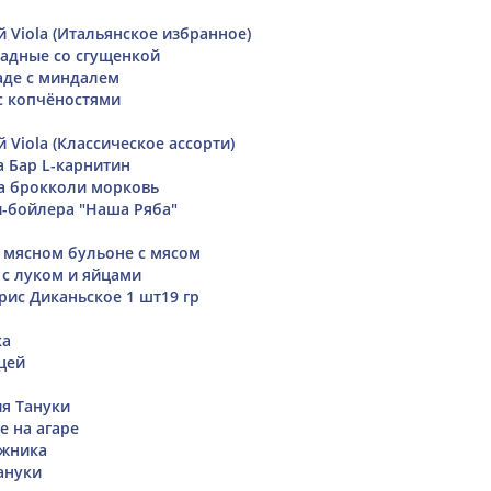
 Viola (Итальянское избранное)
адные со сгущенкой
аде с миндалем
с копчёностями
Viola (Классическое ассорти)
а Бар L-карнитин
а брокколи морковь
и-бойлера "Наша Ряба"
 мясном бульоне с мясом
 с луком и яйцами
рис Диканьское 1 шт19 гр
ка
цей
я Тануки
е на агаре
жника
ануки