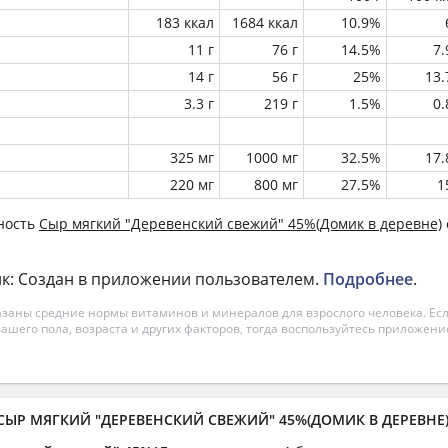
183 ккал
1684 ккал
10.9%
11 г
76 г
14.5%
7
14 г
56 г
25%
13
3.3 г
219 г
1.5%
0
325 мг
1000 мг
32.5%
17
220 мг
800 мг
27.5%
1
ность
Сыр мягкий "Деревенский свежий" 45%(Домик в деревне)
к: Создан в приложении пользователем.
Подробнее
.
азаны средние нормы витаминов и минералов для взрослого человека. Есл
вашего пола, возраста и других факторов, тогда воспользуйтесь приложен
 СЫР МЯГКИЙ "ДЕРЕВЕНСКИЙ СВЕЖИЙ" 45%(ДОМИК В ДЕРЕВНЕ