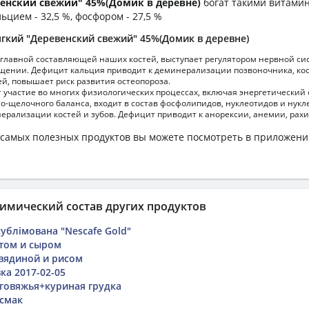
енский свежий" 45%(Домик в деревне)
богат такими витами
ьцием - 32,5 %, фосфором - 27,5 %
гкий "Деревенский свежий" 45%(Домик в деревне)
главной составляющей наших костей, выступает регулятором нервной сис
ении. Дефицит кальция приводит к деминерализации позвоночника, кос
й, повышает риск развития остеопороза.
участие во многих физиологических процессах, включая энергетический 
но-щелочного баланса, входит в состав фосфолипидов, нуклеотидов и нукл
ерализации костей и зубов. Дефицит приводит к анорексии, анемии, рахи
самых полезных продуктов вы можете посмотреть в приложен
имический состав других продуктов
ублімована "Nescafe Gold"
том и сыром
овядиной и рисом
ка 2017-02-05
 говяжья+куриная грудка
смак