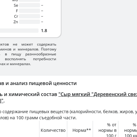
Se
~
F
~
Cr
~
Zn
~
1.8
уктов не может содержать
минов и минералов. Поэтому
ть в пищу разннообразные
 восполнять потребности
нах и минералах.
ав и анализ пищевой ценности
ь и химический состав
"Сыр мягкий "Деревенский св
)"
.
 содержание пищевых веществ (калорийности, белков, жиров, у
лов) на
100 грамм
съедобной части.
% от
%
Количество
Норма**
нормы в
норм
100 г
100 к