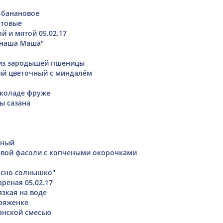
-банановое
нтовые
й и мятой 05.02.17
"наша Маша"
 из зародышей пшеницы
ый цветочный с миндалём
околаде фруже
ы сазана
ьный
евой фасоли с копчеными окорочками
Ясно солнышко"
реная 05.02.17
язкая на воде
 ряженке
анской смесью