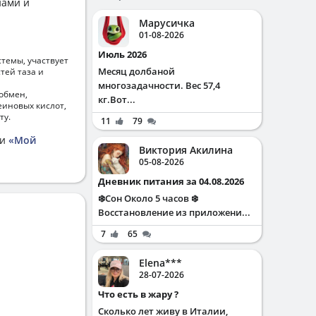
нами и
Марусичка
01-08-2026
Июль 2026
темы, участвует
Месяц долбаной
тей таза и
многозадачности. Вес 57,4
обмен,
кг.Вот...
еиновых кислот,
ту.
11
79
ии
«Мой
Виктория Акилина
05-08-2026
Дневник питания за 04.08.2026
❄️Сон Около 5 часов ❄️
Восстановление из приложени...
7
65
Elena***
28-07-2026
Что есть в жару ?
Сколько лет живу в Италии,