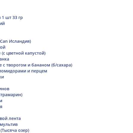
 1 шт 33 гр
ий
iCan Исландия)
бой
(с цветной капустой)
анка
 с творогом и бананом (б/сахара)
 помидорами и перцем
ки
инов
ьтрамарин)
м
я
вой лента
 мультив
(Тысяча озер)