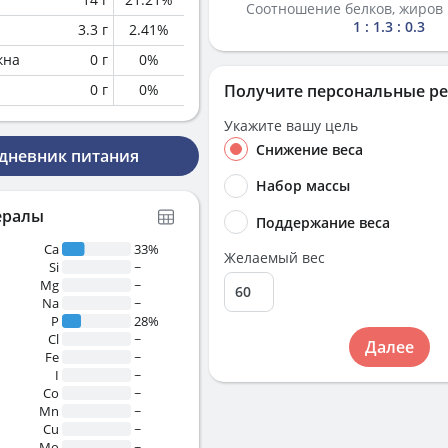
Соотношение белков, жиров 
1 : 1.3 : 0.3
3.3
г
2.41
%
кна
0
г
0
%
0
г
0
%
Получите персональные р
Укажите вашу цель
Снижение веса
 дневник питания
Набор массы
ералы
Поддержание веса
Ca
33%
Желаемый вес
Si
~
Mg
~
Na
~
P
28%
Cl
~
Далее
Fe
~
I
~
Co
~
Mn
~
Cu
~
Mo
~