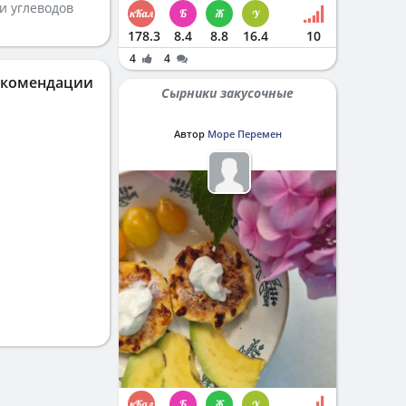
и углеводов
178.3
8.4
8.8
16.4
10
4
4
екомендации
Сырники закусочные
Автор
Море Перемен