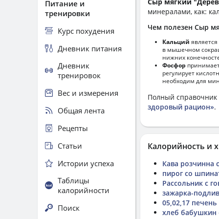
Сыр мягкий "Дерев
Питание и
минералами, как: кал
тренировки
Чем полезен Сыр мя
Курс похудения
Кальций
является 
Дневник питания
в мышечном сокращ
нижних конечносте
Дневник
Фосфор
принимает 
регулирует кислот
тренировок
необходим для мин
Вес и измерения
Полный справочник 
здоровый рацион»
.
Общая лента
Рецепты
Статьи
Калорийность и х
Истории успеха
Кава розчинна с
пирог со шпина
Таблицы
Рассольник с г
калорийности
зажарка-подлив
05,02,17 печень
Поиск
хлеб бабушкин 