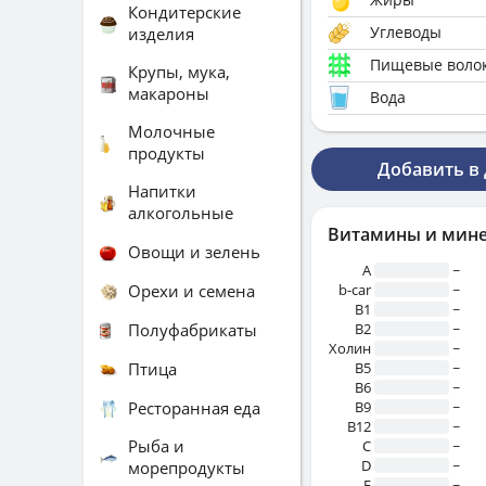
Кондитерские
Углеводы
изделия
Пищевые воло
Крупы, мука,
макароны
Вода
Молочные
продукты
Добавить в
Напитки
алкогольные
Витамины и мин
Овощи и зелень
A
~
Орехи и семена
b-car
~
В1
~
Полуфабрикаты
B2
~
Холин
~
Птица
B5
~
B6
~
Ресторанная еда
B9
~
B12
~
Рыба и
C
~
D
~
морепродукты
E
~