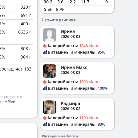
90.2
5.6
2.2
11.7
9
6%
920 г
5
6
.9%
691 г
Лучшие рационы
.7%
400 г
Ирина
.8%
6636 г
2026-08-03
Калорийность:
1048 кКал
.8%
308 г
Витамины и минералы:
85%
5%
364 г
Ирина Макс
составляет 183
2026-08-03
Калорийность:
1393 кКал
Витамины и минералы:
100%
и вы хотите
ием
«Мой
Радмира
2026-08-02
Калорийность:
1193 кКал
Витамины и минералы:
83%
)
Интересные блоги