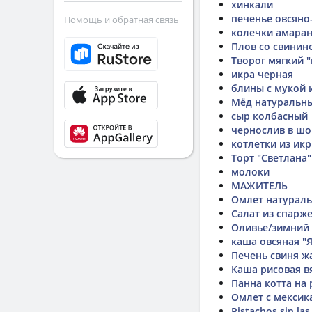
хинкали
печенье овсяно
Помощь и обратная связь
колечки амара
Плов со свинино
Творог мягкий 
икра черная
блины с мукой
Мёд натуральн
сыр колбасный
чернослив в ш
котлетки из икр
Торт "Светлана"
молоки
МАЖИТЕЛЬ
Омлет натурал
Салат из спарж
Оливье/зимний
каша овсяная "
Печень свиня жа
Каша рисовая в
Панна котта на
Омлет с мексик
Pistachos sin las