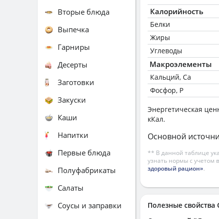
Калорийность
Вторые блюда
Белки
Выпечка
Жиры
Гарниры
Углеводы
Макроэлементы
Десерты
Кальций, Ca
Заготовки
Фосфор, P
Закуски
Энергетическая цен
Каши
кКал.
Напитки
Основной источни
Первые блюда
** В данной таблице ук
узнать нормы с учетом 
здоровый рацион»
.
Полуфабрикаты
Салаты
Соусы и заправки
Полезные свойства