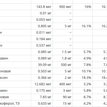
143.8 мкг
900 мкг
16%
16
0.01 мг
~
0.053 мкг
~
0.805 мг
5 мг
16.1%
16
н
0.011 мкг
~
0.184 мкг
~
ин
0.537 мкг
~
0.085 мг
1.5 мг
5.7%
5
лавин
0.089 мг
1.8 мг
4.9%
4
39.09 мг
500 мг
7.8%
7
еновая
0.503 мг
5 мг
10.1%
10
оксин
0.366 мг
2 мг
18.3%
18
12.682 мкг
400 мкг
3.2%
3
амин
0.175 мкг
3 мкг
5.8%
5
новая
7.83 мг
90 мг
8.7%
8
окоферол, ТЭ
0.633 мг
15 мг
4.2%
4