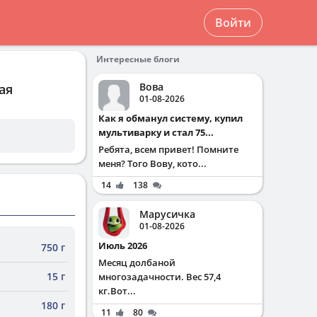
Войти
Интересные блоги
Вова
ая
01-08-2026
Как я обманул систему, купил
мультиварку и стал 75...
Ребята, всем привет! Помните
меня? Того Вову, кото...
14
138
Марусичка
01-08-2026
Июль 2026
750 г
Месяц долбаной
15 г
многозадачности. Вес 57,4
кг.Вот...
180 г
11
80