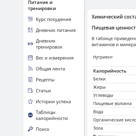
Питание и
тренировки
Химический сост
Курс похудения
Пищевая ценност
Дневник питания
В таблице приведено
Дневник
витаминов и минера
тренировок
Нутриент
Вес и измерения
Общая лента
Калорийность
Белки
Рецепты
Жиры
Статьи
Углеводы
Истории успеха
Пищевые волокна
Вода
Таблицы
калорийности
Органические кисл
Зола
Поиск