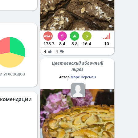
178.3
8.4
8.8
16.4
10
4
4
Цветаевский яблочный
пирог
и углеводов
Автор
Море Перемен
екомендации