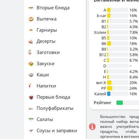
Вторые блюда
A
16%
b-car
16%
Выпечка
В1
5.7%
B2
4.9%
Гарниры
Холин
7.8%
B5
10%
Десерты
B6
18%
B9
3.2%
Заготовки
B12
5.8%
C
8.7%
Закуски
D
~
E
4.2%
Каши
H
8.4%
вит.К
20%
Напитки
PP
24%
Калий
16%
Первые блюда
Рейтинг
Полуфабрикаты
Большинство прод
Салаты
полный набор вита
важно употребля
Соусы и заправки
продукты, чтобы
организма в витами