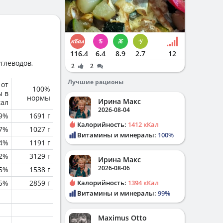
116.4
6.4
8.9
2.7
12
глеводов,
2
2
Лучшие рационы
 от
100%
ы в
нормы
Ирина Макс
кал
2026-08-04
.9%
1691 г
Калорийность:
1412 кКал
.7%
1027 г
Витамины и минералы:
100%
.4%
1191 г
.2%
3129 г
Ирина Макс
2026-08-06
.5%
1538 г
.5%
2859 г
Калорийность:
1394 кКал
Витамины и минералы:
99%
Maximus Otto