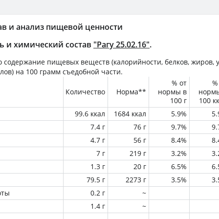
ав и анализ пищевой ценности
ь и химический состав
"Рагу 25.02.16"
.
 содержание пищевых веществ (калорийности, белков, жиров, у
лов) на
100 грамм
съедобной части.
% от
%
Количество
Норма**
нормы в
норм
100 г
100 к
99.6 ккал
1684 ккал
5.9%
5
7.4 г
76 г
9.7%
9
4.7 г
56 г
8.4%
8
7 г
219 г
3.2%
3
1.3 г
20 г
6.5%
6
79.5 г
2273 г
3.5%
3
оты
0.2 г
~
1.4 г
~