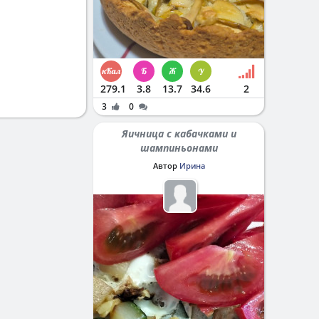
279.1
3.8
13.7
34.6
2
3
0
Яичница с кабачками и
шампиньонами
Автор
Ирина