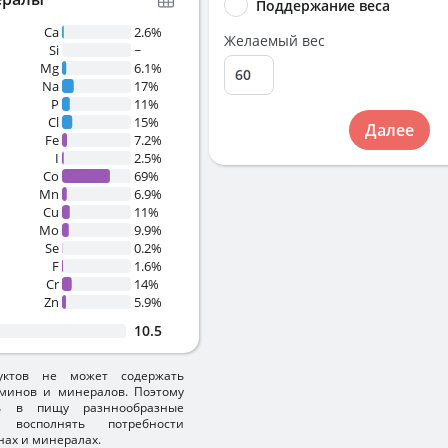
Поддержание веса
Ca
2.6%
Желаемый вес
Si
~
Mg
6.1%
Na
17%
P
11%
Cl
15%
Далее
Fe
7.2%
I
2.5%
Co
69%
Mn
6.9%
Cu
11%
Mo
9.9%
Se
0.2%
F
1.6%
Cr
14%
Zn
5.9%
10.5
уктов не может содержать
минов и минералов. Поэтому
ть в пищу разннообразные
 восполнять потребности
нах и минералах.