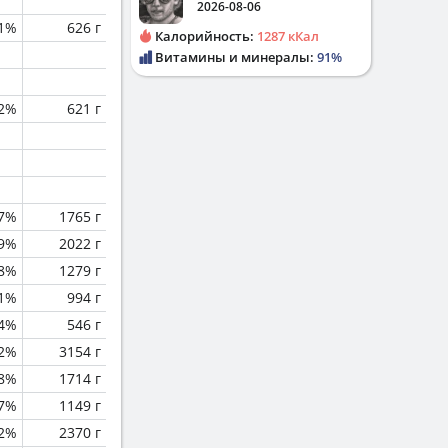
2026-08-06
.1%
626 г
Калорийность:
1287 кКал
Витамины и минералы:
91%
.2%
621 г
.7%
1765 г
.9%
2022 г
.8%
1279 г
.1%
994 г
.4%
546 г
.2%
3154 г
.8%
1714 г
.7%
1149 г
.2%
2370 г