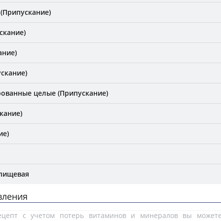
 (Припускание)
скание)
ание)
скание)
ованные целые (Припускание)
кание)
ие)
 пищевая
вления
рецепт с учетом потерь витаминов и минералов вы може