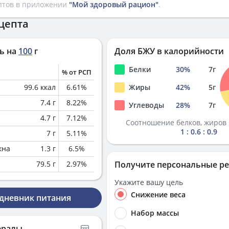
птов в приложении
"Мой здоровый рацион"
.
цепта
ь на
100
г
Доля БЖУ в калорийности
Белки
30
%
7
г
% от РСП
99.6
ккал
6.61
%
Жиры
42
%
5
г
7.4
г
8.22
%
Углеводы
28
%
7
г
4.7
г
7.12
%
Соотношение белков, жиров 
1 : 0.6 : 0.9
7
г
5.11
%
кна
1.3
г
6.5
%
79.5
г
2.97
%
Получите персональные р
Укажите вашу цель
Снижение веса
 дневник питания
Набор массы
ералы