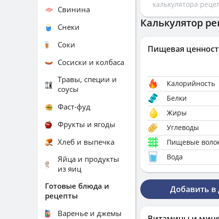
калькулятора реце
Свинина
Калькулятор ре
Снеки
Соки
Пищевая ценност
Сосиски и колбаса
Травы, специи и
Калорийность
соусы
Белки
Фаст-фуд
Жиры
Фрукты и ягоды
Углеводы
Хлеб и выпечка
Пищевые воло
Вода
Яйца и продукты
из яиц
Готовые блюда и
Добавить в
рецепты
Варенье и джемы
Витамины и мин