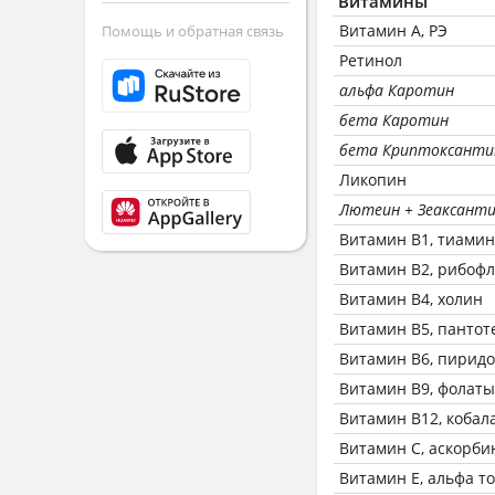
Витамины
Витамин А, РЭ
Помощь и обратная связь
Ретинол
альфа Каротин
бета Каротин
бета Криптоксанти
Ликопин
Лютеин + Зеаксант
Витамин В1, тиамин
Витамин В2, рибоф
Витамин В4, холин
Витамин В5, пантот
Витамин В6, пирид
Витамин В9, фолаты
Витамин В12, кобал
Витамин C, аскорби
Витамин Е, альфа т