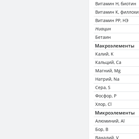
Витамин Н, биотин
Витамин К, филлох
Витамин РР, НЭ
Ниацин
Бетаин
Макроэлементы
Калий, K
Кальций, Ca
Магний, Mg
Натрий, Na
Сера, S
Фосфор, P
Хлор, Cl
Микроэлементы
Алюминий, Al
Бор, B
Ванадий, V