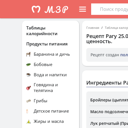
Таблицы
Главная
Таблица кало
калорийности
Рецепт
Рагу 25.
ценность.
Продукты питания
Баранина и дичь
Рецепт создан
пол
Бобовые
Вода и напитки
Ингредиенты Раг
Говядина и
телятина
Бройлеры (цыплята
Грибы
Детское питание
Масло подсолнеч
Жиры и масла
Лук репчатый (Пр