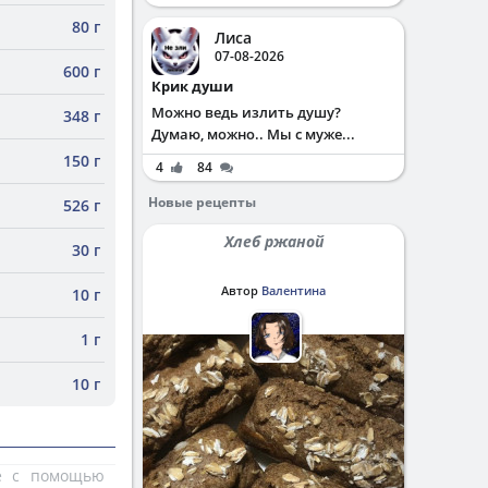
80 г
Лиса
07-08-2026
600 г
Крик души
Можно ведь излить душу?
348 г
Думаю, можно.. Мы с муже...
150 г
4
84
Новые рецепты
526 г
Хлеб ржаной
30 г
Автор
Валентина
10 г
1 г
10 г
те с помощью