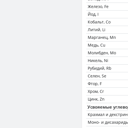
Железо, Fe
Йод, I
Кобальт, Co
Литий, Li
Марганец, Mn
Медь, Cu
Молибден, Mo
Никель, Ni
Рубидий, Rb
Селен, Se
Фтор, F
Хром, Cr
Цинк, Zn
Усвояемые углев
Крахмал и декстри
Моно- и дисахариды