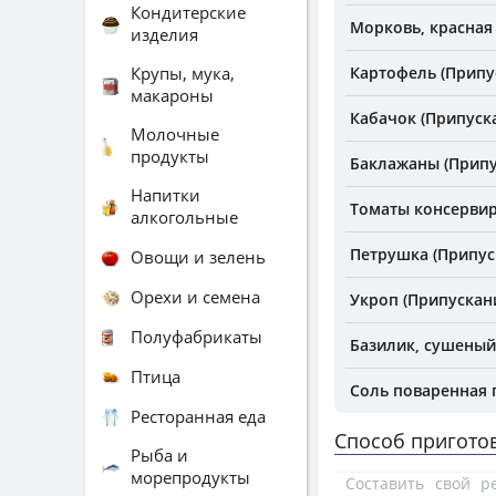
Кондитерские
Морковь, красная
изделия
Крупы, мука,
Картофель (Припу
макароны
Кабачок (Припуск
Молочные
продукты
Баклажаны (Припу
Напитки
Томаты консервир
алкогольные
Петрушка (Припус
Овощи и зелень
Орехи и семена
Укроп (Припускан
Полуфабрикаты
Базилик, сушеный
Птица
Соль поваренная
Ресторанная еда
Способ пригото
Рыба и
морепродукты
Составить свой 