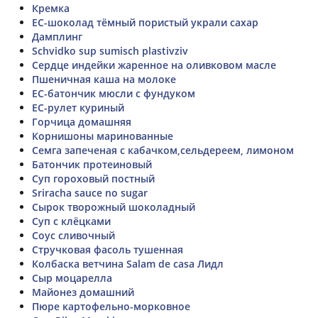
Кремка
ЕС-шоколад тёмный пористый украли сахар
Дамплинг
Schvidko sup sumisch plastivziv
Сердце индейки жаренное на оливковом масле
Пшеничная каша на молоке
ЕС-батончик мюсли с фундуком
ЕС-рулет куриный
Горчица домашняя
Корнишоны маринованные
Семга запеченая с кабачком,сельдереем, лимоном
Батончик протеиновый
Суп гороховый постный
Sriracha sauce no sugar
Сырок творожный шоколадный
Суп с клёцками
Соус сливочный
Стручковая фасоль тушенная
Колбаска ветчина Salam de casа Лидл
Сыр моцарелла
Майонез домашний
Пюре картофельно-морковное