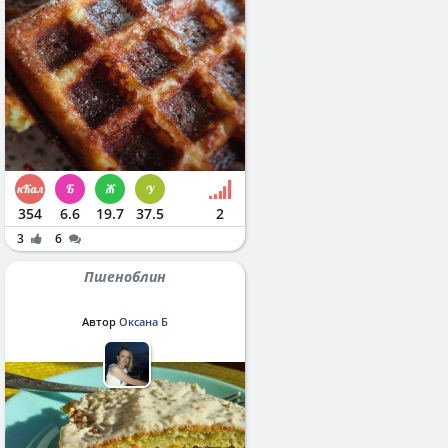
354
6.6
19.7
37.5
2
3
6
Пшеноблин
Автор
Оксана Б