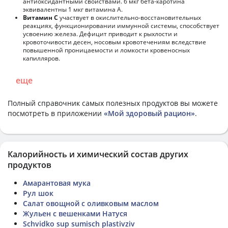
антиоксидантными свойствами. 6 мкг бета-каротина
эквивалентны 1 мкг витамина А.
Витамин С
участвует в окислительно-восстановительных
реакциях, функционировании иммунной системы, способствует
усвоению железа. Дефицит приводит к рыхлости и
кровоточивости десен, носовым кровотечениям вследствие
повышенной проницаемости и ломкости кровеносных
капилляров.
еще
Полный справочник самых полезных продуктов вы можете
посмотреть в приложении
«Мой здоровый рацион»
.
Калорийность и химический состав других
продуктов
Амарантовая мука
Рул шок
Салат овощной с оливковым маслом
Жульен с вешенками Натуся
Schvidko sup sumisch plastivziv