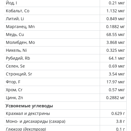
Йод, I
0.21 мкг
Кобальт, Co
1.132 мкг
Литий, Li
0.849 мкг
Марганец, Mn
0.1882 мг
Медь, Cu
68.55 мкг
Молибден, Mo
3.868 мкг
Никель, Ni
0.325 мкг
Рубидий, Rb
64.1 мкг
Селен, Se
0.69 мкг
Стронций, Sr
3.54 мкг
Фтор, F
17.97 мкг
Хром, Cr
0.57 мкг
Цинк, Zn
0.2882 мг
Усвояемые углеводы
Крахмал и декстрины
0.629 г
Моно- и дисахариды (сахара)
3.8 г
Глюкоза (декстроза)
0.1 г