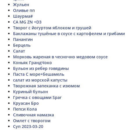
Жульен
Оливье пп
Шаурма#
CA MG ZN +D3
Творог с йогуртом яблоком и грушей
Баклажаны тушёные в соусе с картофелем и грибами
Панангин
Берцель
Салат
Морковь жареная в чесночно медовом соусе
Коньяк ГрандЧоко
Бульон из ребер говядины
Паста С море+бешамель
салат из морской капусты
Творожная запеканка с изюмом
Куриный бульон
Гречка с овощами Spar
Круасан Бро
Пепси Кола
Сливочная намазка
Омлет с творогом
Суп 2023-03-20