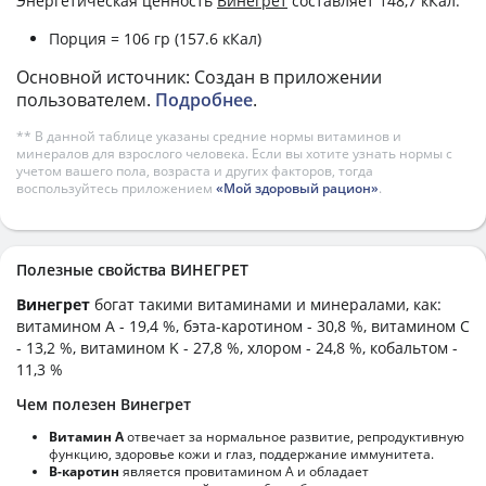
Энергетическая ценность
Винегрет
составляет 148,7 кКал.
Порция = 106 гр (157.6 кКал)
Основной источник: Создан в приложении
пользователем.
Подробнее
.
** В данной таблице указаны средние нормы витаминов и
минералов для взрослого человека. Если вы хотите узнать нормы с
учетом вашего пола, возраста и других факторов, тогда
воспользуйтесь приложением
«Мой здоровый рацион»
.
Полезные свойства ВИНЕГРЕТ
Винегрет
богат такими витаминами и минералами, как:
витамином А - 19,4 %, бэта-каротином - 30,8 %, витамином C
- 13,2 %, витамином K - 27,8 %, хлором - 24,8 %, кобальтом -
11,3 %
Чем полезен Винегрет
Витамин А
отвечает за нормальное развитие, репродуктивную
функцию, здоровье кожи и глаз, поддержание иммунитета.
В-каротин
является провитамином А и обладает