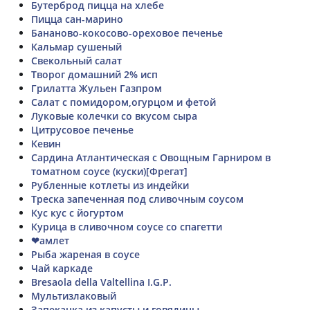
Бутерброд пицца на хлебе
Пицца сан-марино
Бананово-кокосово-ореховое печенье
Кальмар сушеный
Свекольный салат
Творог домашний 2% исп
Грилатта Жульен Газпром
Салат с помидором,огурцом и фетой
Луковые колечки со вкусом сыра
Цитрусовое печенье
Кевин
Сардина Атлантическая с Овощным Гарниром в
томатном соусе (куски)[Фрегат]
Рубленные котлеты из индейки
Треска запеченная под сливочным соусом
Кус кус с йогуртом
Курица в сливочном соусе со спагетти
❤амлет
Рыба жареная в соусе
Чай каркаде
Bresaola della Valtellina I.G.P.
Мультизлаковый
Запеканка из капусты и говядины