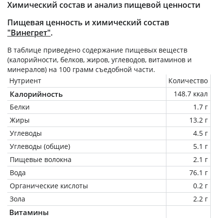
Химический состав и анализ пищевой ценности
Пищевая ценность и химический состав
"Винегрет"
.
В таблице приведено содержание пищевых веществ
(калорийности, белков, жиров, углеводов, витаминов и
минералов) на
100 грамм
съедобной части.
Нутриент
Количество
Калорийность
148.7 ккал
Белки
1.7 г
Жиры
13.2 г
Углеводы
4.5 г
Углеводы (общие)
5.1 г
Пищевые волокна
2.1 г
Вода
76.1 г
Органические кислоты
0.2 г
Зола
2.2 г
Витамины