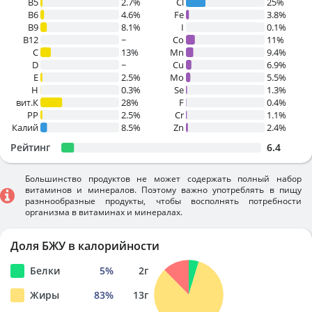
B5
2.7%
Cl
25%
B6
4.6%
Fe
3.8%
B9
8.1%
I
0.1%
B12
~
Co
11%
C
13%
Mn
9.4%
D
~
Cu
6.9%
E
2.5%
Mo
5.5%
H
0.3%
Se
1.3%
вит.К
28%
F
0.4%
PP
2.5%
Cr
1.1%
Калий
8.5%
Zn
2.4%
Рейтинг
6.4
Большинство продуктов не может содержать полный набор
витаминов и минералов. Поэтому важно употреблять в пищу
разннообразные продукты, чтобы восполнять потребности
организма в витаминах и минералах.
Доля БЖУ в калорийности
Белки
5
%
2
г
Жиры
83
%
13
г