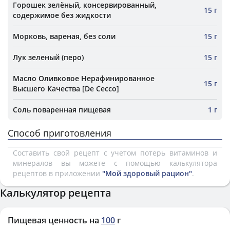
Горошек зелёный, консервированный,
15 г
содержимое без жидкости
Морковь, вареная, без соли
15 г
Лук зеленый (перо)
15 г
Масло Оливковое Нерафинированное
15 г
Высшего Качества [De Cecco]
Соль поваренная пищевая
1 г
Способ приготовления
Составить свой рецепт с учетом потерь витаминов и
минералов вы можете с помощью калькулятора
рецептов в приложении
"Мой здоровый рацион"
.
Калькулятор рецепта
Пищевая ценность на
100
г