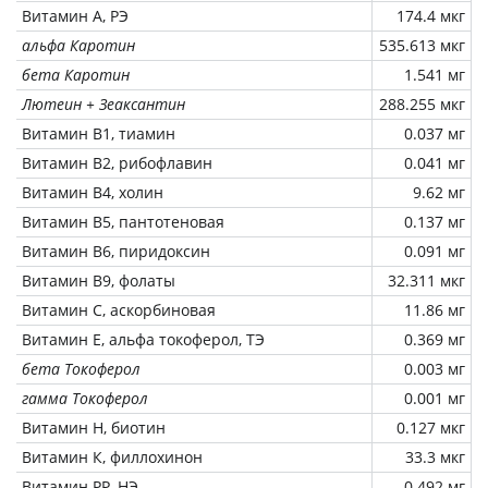
Витамин А, РЭ
174.4 мкг
альфа Каротин
535.613 мкг
бета Каротин
1.541 мг
Лютеин + Зеаксантин
288.255 мкг
Витамин В1, тиамин
0.037 мг
Витамин В2, рибофлавин
0.041 мг
Витамин В4, холин
9.62 мг
Витамин В5, пантотеновая
0.137 мг
Витамин В6, пиридоксин
0.091 мг
Витамин В9, фолаты
32.311 мкг
Витамин C, аскорбиновая
11.86 мг
Витамин Е, альфа токоферол, ТЭ
0.369 мг
бета Токоферол
0.003 мг
гамма Токоферол
0.001 мг
Витамин Н, биотин
0.127 мкг
Витамин К, филлохинон
33.3 мкг
Витамин РР, НЭ
0.492 мг