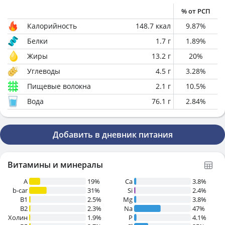
% от РСП
Калорийность
148.7
ккал
9.87
%
Белки
1.7
г
1.89
%
Жиры
13.2
г
20
%
Углеводы
4.5
г
3.28
%
Пищевые волокна
2.1
г
10.5
%
Вода
76.1
г
2.84
%
Добавить в дневник питания
Витамины и минералы
A
19%
Ca
3.8%
b-car
31%
Si
2.4%
В1
2.5%
Mg
3.8%
B2
2.3%
Na
47%
Холин
1.9%
P
4.1%