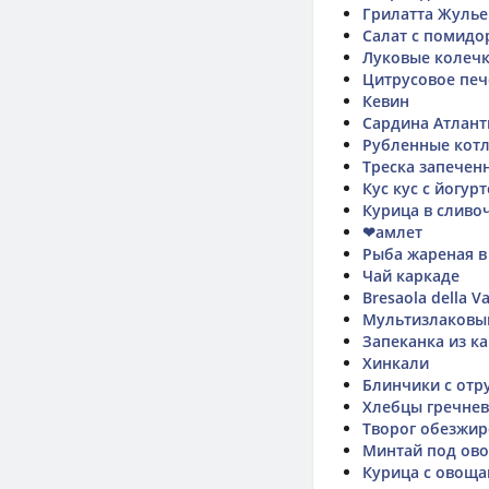
Грилатта Жулье
Салат с помидо
Луковые колечк
Цитрусовое печ
Кевин
Сардина Атлант
Рубленные котл
Треска запечен
Кус кус с йогур
Курица в сливоч
❤амлет
Рыба жареная в
Чай каркаде
Bresaola della Val
Мультизлаковы
Запеканка из к
Хинкали
Блинчики с отр
Хлебцы гречне
Творог обезжи
Минтай под ов
Курица с овоща