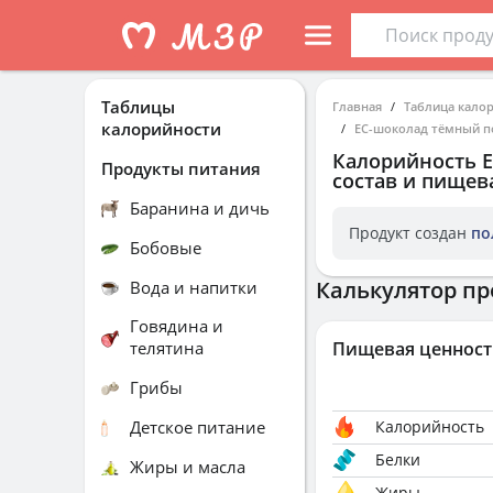
Таблицы
Главная
Таблица кало
калорийности
ЕС-шоколад тёмный п
Калорийность
Продукты питания
состав и пищев
Баранина и дичь
Продукт создан
по
Бобовые
Калькулятор пр
Вода и напитки
Говядина и
телятина
Пищевая ценност
Грибы
Детское питание
Калорийность
Белки
Жиры и масла
Жиры