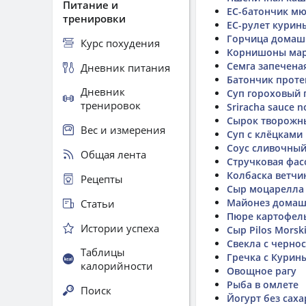
Питание и
ЕС-батончик мю
тренировки
ЕС-рулет курин
Горчица домаш
Курс похудения
Корнишоны ма
Семга запечена
Дневник питания
Батончик прот
Дневник
Суп гороховый 
тренировок
Sriracha sauce n
Сырок творожн
Вес и измерения
Суп с клёцками
Соус сливочны
Общая лента
Стручковая фас
Колбаска ветчин
Рецепты
Сыр моцарелла
Майонез дома
Статьи
Пюре картофел
Истории успеха
Сыр Pilos Morsk
Свекла с черно
Таблицы
Гречка с Кури
калорийности
Овощное рагу
Рыба в омлете
Поиск
Йогурт без саха