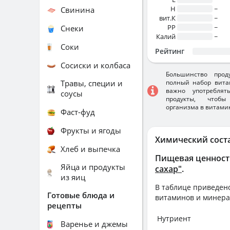
H
~
Свинина
вит.К
~
PP
~
Снеки
Калий
~
Соки
Рейтинг
Сосиски и колбаса
Большинство прод
Травы, специи и
полный набор вита
важно употребля
соусы
продукты, чтобы
организма в витами
Фаст-фуд
Фрукты и ягоды
Химический сост
Хлеб и выпечка
Пищевая ценност
Яйца и продукты
сахар"
.
из яиц
В таблице приведено
Готовые блюда и
витаминов и минера
рецепты
Нутриент
Варенье и джемы