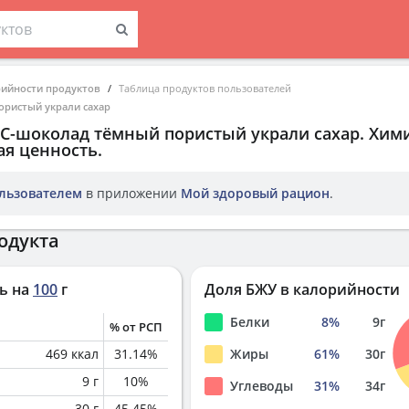
рийности продуктов
Таблица продуктов пользователей
ористый украли сахар
ЕС-шоколад тёмный пористый украли сахар
. Хим
ая ценность.
льзователем
в приложении
Мой здоровый рацион
.
одукта
ь на
100
г
Доля БЖУ в калорийности
Белки
8
%
9
г
% от РСП
469
ккал
31.14
%
Жиры
61
%
30
г
9
г
10
%
Углеводы
31
%
34
г
30
г
45.45
%