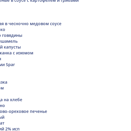
ные в соусе с картофелем и грибами
я в чесночно медовом соусе
око
р говядины
бешамель
ой капусты
канка с изюмом
н
ми Spar
азка
ом
а на хлебе
ино
ово-ореховое печенье
ый
ат
ий 2% исп