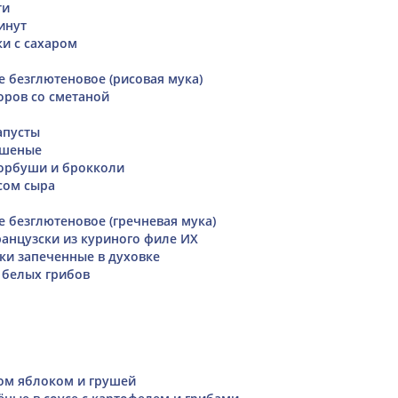
ти
инут
и с сахаром
е безглютеновое (рисовая мука)
оров со сметаной
апусты
ушеные
орбуши и брокколи
сом сыра
е безглютеновое (гречневая мука)
анцузски из куриного филе ИХ
ски запеченные в духовке
 белых грибов
том яблоком и грушей