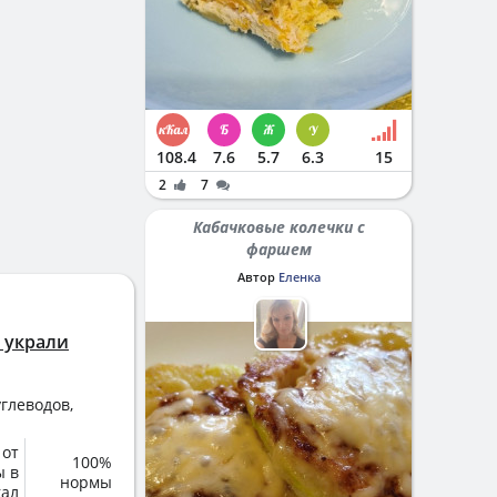
108.4
7.6
5.7
6.3
15
2
7
Кабачковые колечки с
фаршем
Автор
Еленка
 украли
глеводов,
 от
100%
ы в
нормы
кал