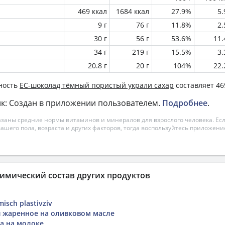
469 ккал
1684 ккал
27.9%
5
9 г
76 г
11.8%
2
30 г
56 г
53.6%
11
34 г
219 г
15.5%
3
20.8 г
20 г
104%
22
ность
ЕС-шоколад тёмный пористый украли сахар
составляет 46
к: Создан в приложении пользователем.
Подробнее
.
азаны средние нормы витаминов и минералов для взрослого человека. Есл
вашего пола, возраста и других факторов, тогда воспользуйтесь приложен
имический состав других продуктов
isch plastivziv
 жаренное на оливковом масле
а на молоке