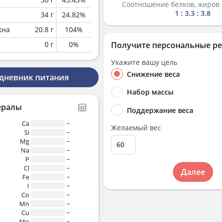
Соотношение белков, жиров 
1 : 3.3 : 3.8
34
г
24.82
%
кна
20.8
г
104
%
0
г
0
%
Получите персональные р
Укажите вашу цель
Снижение веса
 дневник питания
Набор массы
ералы
Поддержание веса
Ca
~
Желаемый вес
Si
~
Mg
~
Na
~
P
~
Cl
~
Далее
Fe
~
I
~
Co
~
Mn
~
Cu
~
Mo
~