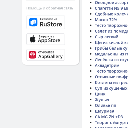
Овощное ассор
Помощь и обратная связь
Спагетти N5 9 м
Сдобные колечк
Масло 72%
Тесто творожно
Салат из помид
Сыр легкий
Щи из кислой к
Грибы белые с
медальоны из г
Лепёшка со вку
Аквадетрим
Тесто творожно
Отвивные по-фр
Котлеты из тре
Суп из сушеных
Цинк
Жульен
Оливье пп
Шаурма#
CA MG ZN +D3
Творог с йогур