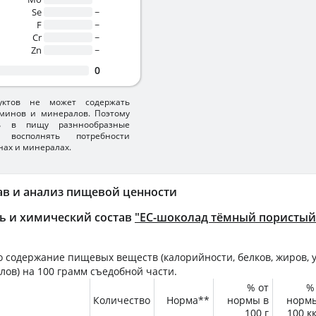
Se
~
F
~
Cr
~
Zn
~
0
уктов не может содержать
минов и минералов. Поэтому
ть в пищу разннообразные
 восполнять потребности
нах и минералах.
ав и анализ пищевой ценности
ь и химический состав
"ЕС-шоколад тёмный пористый
 содержание пищевых веществ (калорийности, белков, жиров, у
лов) на
100 грамм
съедобной части.
% от
%
Количество
Норма**
нормы в
норм
100 г
100 к