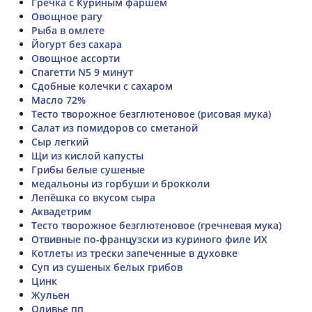
Гречка с Куриным фаршем
Овощное рагу
Рыба в омлете
Йогурт без сахара
Овощное ассорти
Спагетти N5 9 минут
Сдобные колечки с сахаром
Масло 72%
Тесто творожное безглютеновое (рисовая мука)
Салат из помидоров со сметаной
Сыр легкий
Щи из кислой капусты
Грибы белые сушеные
медальоны из горбуши и брокколи
Лепёшка со вкусом сыра
Аквадетрим
Тесто творожное безглютеновое (гречневая мука)
Отвивные по-французски из куриного филе ИХ
Котлеты из трески запеченные в духовке
Суп из сушеных белых грибов
Цинк
Жульен
Оливье пп