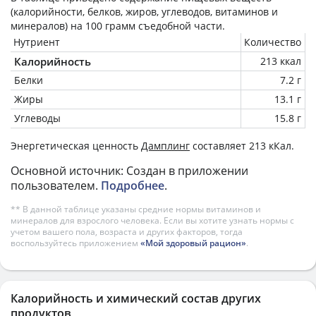
(калорийности, белков, жиров, углеводов, витаминов и
минералов) на
100 грамм
съедобной части.
Нутриент
Количество
Калорийность
213 ккал
Белки
7.2 г
Жиры
13.1 г
Углеводы
15.8 г
Энергетическая ценность
Дамплинг
составляет 213 кКал.
Основной источник: Создан в приложении
пользователем.
Подробнее
.
** В данной таблице указаны средние нормы витаминов и
минералов для взрослого человека. Если вы хотите узнать нормы с
учетом вашего пола, возраста и других факторов, тогда
воспользуйтесь приложением
«Мой здоровый рацион»
.
Калорийность и химический состав других
продуктов