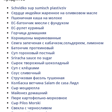
Schvidko sup sumisch plastivziv
Сердце индейки жаренное на оливковом масле
Пшеничная каша на молоке
ЕС-батончик мюсли с фундуком
ЕС-рулет куриный
Горчица домашняя
Корнишоны маринованные
Семга запеченая с кабачком,сельдереем, лимоном
Батончик протеиновый
Суп гороховый постный
Sriracha sauce no sugar
Сырок творожный шоколадный
Суп с клёцками
Соус сливочный
Стручковая фасоль тушенная
Колбаска ветчина Salam de casа Лидл
Сыр моцарелла
Майонез домашний
Пюре картофельно-морковное
Сыр Pilos Morski
Свекла с черносливом