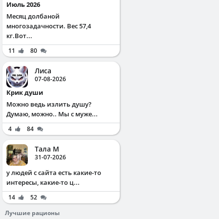
Июль 2026
Месяц долбаной
многозадачности. Вес 57,4
кг.Вот...
11
80
Лиса
07-08-2026
Крик души
Можно ведь излить душу?
Думаю, можно.. Мы с муже...
4
84
Тала М
31-07-2026
у людей с сайта есть какие-то
интересы, какие-то ц...
14
52
Лучшие рационы