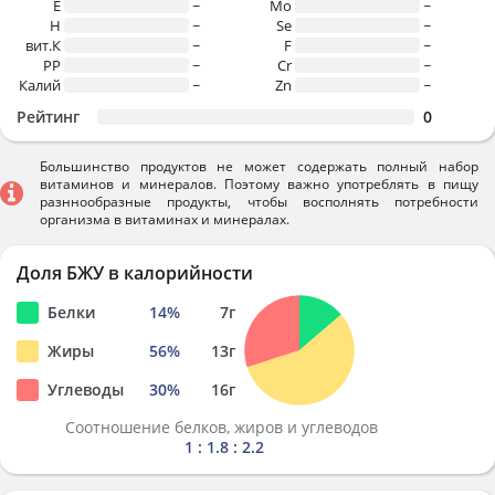
E
~
Mo
~
H
~
Se
~
вит.К
~
F
~
PP
~
Cr
~
Калий
~
Zn
~
Рейтинг
0
Большинство продуктов не может содержать полный набор
витаминов и минералов. Поэтому важно употреблять в пищу
разннообразные продукты, чтобы восполнять потребности
организма в витаминах и минералах.
Доля БЖУ в калорийности
Белки
14
%
7
г
Жиры
56
%
13
г
Углеводы
30
%
16
г
Соотношение белков, жиров и углеводов
1 : 1.8 : 2.2