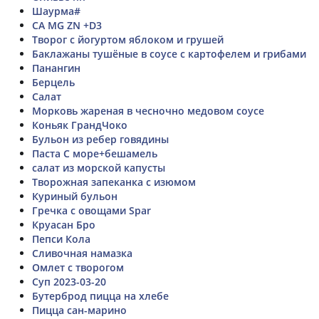
Шаурма#
CA MG ZN +D3
Творог с йогуртом яблоком и грушей
Баклажаны тушёные в соусе с картофелем и грибами
Панангин
Берцель
Салат
Морковь жареная в чесночно медовом соусе
Коньяк ГрандЧоко
Бульон из ребер говядины
Паста С море+бешамель
салат из морской капусты
Творожная запеканка с изюмом
Куриный бульон
Гречка с овощами Spar
Круасан Бро
Пепси Кола
Сливочная намазка
Омлет с творогом
Суп 2023-03-20
Бутерброд пицца на хлебе
Пицца сан-марино