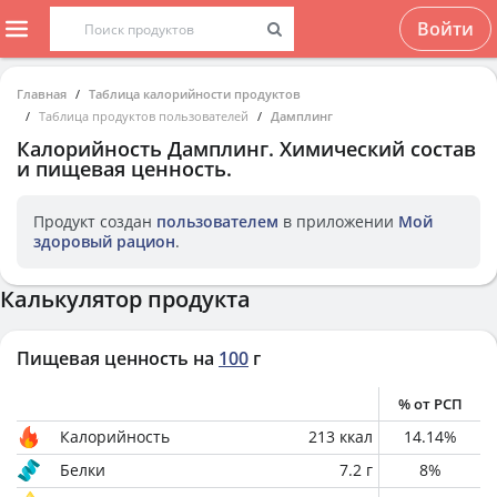
Войти
Главная
Таблица калорийности продуктов
Таблица продуктов пользователей
Дамплинг
Калорийность
Дамплинг
. Химический состав
и пищевая ценность.
Продукт создан
пользователем
в приложении
Мой
здоровый рацион
.
Калькулятор продукта
Пищевая ценность на
100
г
% от РСП
Калорийность
213
ккал
14.14
%
Белки
7.2
г
8
%