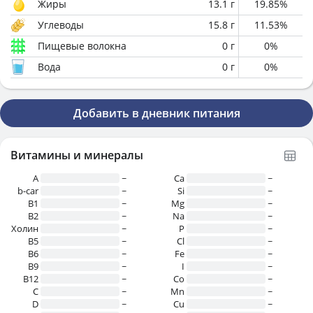
Жиры
13.1
г
19.85
%
Углеводы
15.8
г
11.53
%
Пищевые волокна
0
г
0
%
Вода
0
г
0
%
Добавить в дневник питания
Витамины и минералы
A
~
Ca
~
b-car
~
Si
~
В1
~
Mg
~
B2
~
Na
~
Холин
~
P
~
B5
~
Cl
~
B6
~
Fe
~
B9
~
I
~
B12
~
Co
~
C
~
Mn
~
D
~
Cu
~