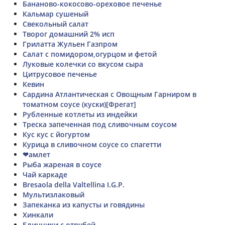
Бананово-кокосово-ореховое печенье
Кальмар сушеный
Свекольный салат
Творог домашний 2% исп
Грилатта Жульен Газпром
Салат с помидором,огурцом и фетой
Луковые колечки со вкусом сыра
Цитрусовое печенье
Кевин
Сардина Атлантическая с Овощным Гарниром в
томатном соусе (куски)[Фрегат]
Рубленные котлеты из индейки
Треска запеченная под сливочным соусом
Кус кус с йогуртом
Курица в сливочном соусе со спагетти
❤амлет
Рыба жареная в соусе
Чай каркаде
Bresaola della Valtellina I.G.P.
Мультизлаковый
Запеканка из капусты и говядины
Хинкали
Блинчики с отрубей