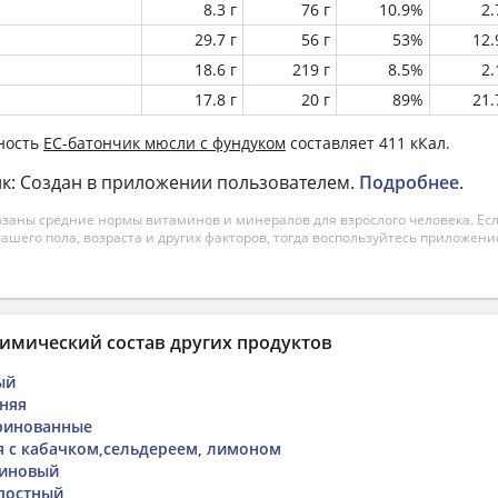
8.3 г
76 г
10.9%
2
29.7 г
56 г
53%
12
18.6 г
219 г
8.5%
2
17.8 г
20 г
89%
21
ность
ЕС-батончик мюсли с фундуком
составляет 411 кКал.
к: Создан в приложении пользователем.
Подробнее
.
азаны средние нормы витаминов и минералов для взрослого человека. Есл
вашего пола, возраста и других факторов, тогда воспользуйтесь приложен
имический состав других продуктов
ый
няя
ринованные
я с кабачком,сельдереем, лимоном
еиновый
постный