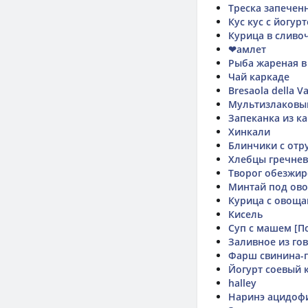
Треска запечен
Кус кус с йогур
Курица в сливоч
❤амлет
Рыба жареная в
Чай каркаде
Bresaola della Val
Мультизлаковы
Запеканка из к
Хинкали
Блинчики с отр
Хлебцы гречне
Творог обезжи
Минтай под ов
Курица с овоща
Кисель
Суп с машем [По
Заливное из го
Фарш свинина-
Йогурт соевый 
halley
Наринэ ацидоф