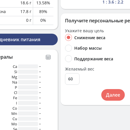
1 : 3.6 : 2.2
18.6
г
13.58
%
кна
17.8
г
89
%
0
г
0
%
Получите персональные р
Укажите вашу цель
Снижение веса
 дневник питания
Набор массы
ералы
Поддержание веса
Ca
~
Желаемый вес
Si
~
Mg
~
Na
~
P
~
Cl
~
Далее
Fe
~
I
~
Co
~
Mn
~
Cu
~
Mo
~
Se
~