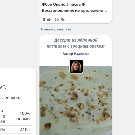
❄️Сон Около 5 часов ❄️
Восстановление из приложени...
8
65
Новые рецепты
Десерт из яблочной
пастилы с грецким орехом
Автор
Надежда
м"
.
глеводов,
 от
100%
ы в
нормы
кал
.9%
410 г