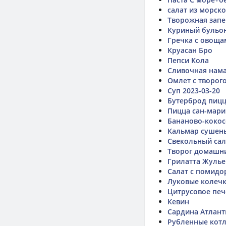
салат из морск
Творожная запе
Куриный бульо
Гречка с овоща
Круасан Бро
Пепси Кола
Сливочная нам
Омлет с творог
Суп 2023-03-20
Бутерброд пицц
Пицца сан-мар
Бананово-кокос
Кальмар сушен
Свекольный сал
Творог домашн
Грилатта Жулье
Салат с помидо
Луковые колечк
Цитрусовое печ
Кевин
Сардина Атлант
Рубленные котл