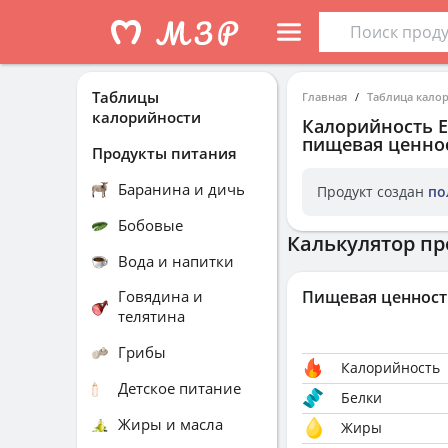
Таблицы
Главная
Таблица кало
калорийности
Калорийность
пищевая ценнос
Продукты питания
Баранина и дичь
Продукт создан
по
Бобовые
Калькулятор пр
Вода и напитки
Говядина и
Пищевая ценност
телятина
Грибы
Калорийность
Детское питание
Белки
Жиры и масла
Жиры