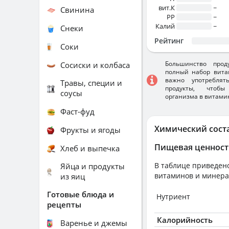
вит.К
~
Свинина
PP
~
Калий
~
Снеки
Рейтинг
Соки
Большинство прод
Сосиски и колбаса
полный набор вита
важно употребля
Травы, специи и
продукты, чтобы
соусы
организма в витами
Фаст-фуд
Химический сост
Фрукты и ягоды
Пищевая ценност
Хлеб и выпечка
В таблице приведено
Яйца и продукты
витаминов и минера
из яиц
Готовые блюда и
Нутриент
рецепты
Калорийность
Варенье и джемы