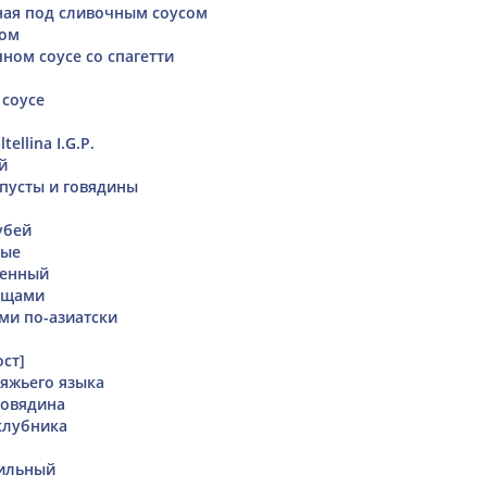
ная под сливочным соусом
том
ном соусе со спагетти
 соусе
tellina I.G.P.
й
апусты и говядины
убей
вые
ренный
ощами
ми по-азиатски
ст]
вяжьего языка
говядина
клубника
ильный