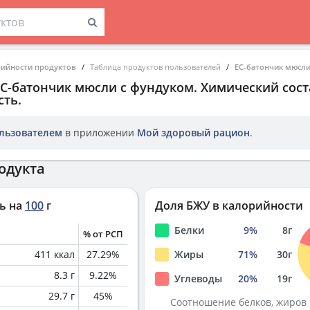
рийности продуктов
Таблица продуктов пользователей
ЕС-батончик мюсли
ЕС-батончик мюсли с фундуком
. Химический сост
ть.
льзователем
в приложении
Мой здоровый рацион
.
одукта
ь на
100
г
Доля БЖУ в калорийности
Белки
9
%
8
г
% от РСП
411
ккал
27.29
%
Жиры
71
%
30
г
8.3
г
9.22
%
Углеводы
20
%
19
г
29.7
г
45
%
Соотношение белков, жиров 