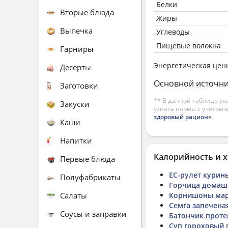
Белки
Вторые блюда
Жиры
Выпечка
Углеводы
Пищевые волокна
Гарниры
Энергетическая цен
Десерты
Основной источни
Заготовки
** В данной таблице ук
Закуски
узнать нормы с учетом 
здоровый рацион»
.
Каши
Напитки
Калорийность и х
Первые блюда
ЕС-рулет курин
Полуфабрикаты
Горчица домаш
Салаты
Корнишоны ма
Семга запечена
Соусы и заправки
Батончик прот
Суп гороховый 