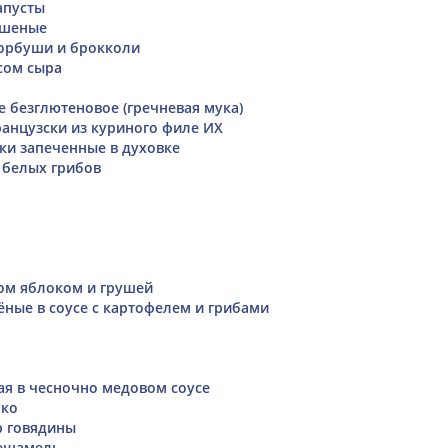
апусты
ушеные
орбуши и брокколи
сом сыра
е безглютеновое (гречневая мука)
анцузски из куриного филе ИХ
ски запеченные в духовке
 белых грибов
том яблоком и грушей
ные в соусе с картофелем и грибами
я в чесночно медовом соусе
око
р говядины
бешамель