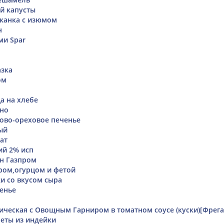
ой капусты
канка с изюмом
н
ми Spar
азка
ом
а на хлебе
ино
ово-ореховое печенье
ый
ат
ий 2% исп
н Газпром
ром,огурцом и фетой
и со вкусом сыра
енье
ическая с Овощным Гарниром в томатном соусе (куски)[Фрега
еты из индейки