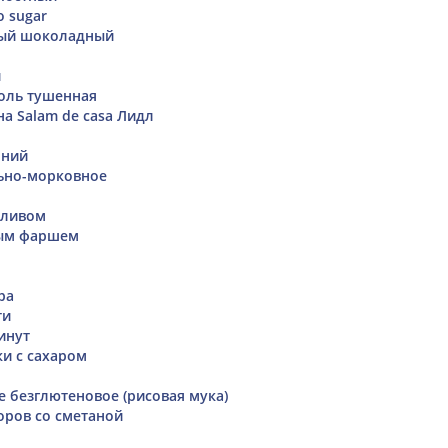
o sugar
ый шоколадный
й
оль тушенная
а Salam de casа Лидл
шний
ьно-морковное
i
сливом
ным фаршем
ра
ти
инут
и с сахаром
е безглютеновое (рисовая мука)
оров со сметаной