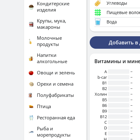
Углеводы
Кондитерские
изделия
Пищевые воло
Крупы, мука,
Вода
макароны
Молочные
Добавить в
продукты
Напитки
Витамины и мин
алкогольные
A
~
Овощи и зелень
b-car
~
В1
~
Орехи и семена
B2
~
Холин
~
Полуфабрикаты
B5
~
B6
~
Птица
B9
~
B12
~
Ресторанная еда
C
~
D
~
Рыба и
E
~
морепродукты
H
~