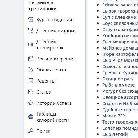
Питание и
Sriracha sauce n
тренировки
Сырок творожн
Суп с клёцками
Курс похудения
Соус сливочны
Стручковая фас
Дневник питания
Колбаска ветчин
Дневник
Сыр моцарелла
тренировок
Майонез дома
Пюре картофел
Вес и измерения
Сыр Pilos Morsk
Свекла с черно
Общая лента
Гречка с Кури
Овощное рагу
Рецепты
Рыба в омлете
Йогурт без саха
Статьи
Овощное ассор
Истории успеха
Спагетти N5 9 м
Сдобные колечк
Таблицы
Масло 72%
калорийности
Тесто творожно
Салат из помид
Поиск
Сыр легкий