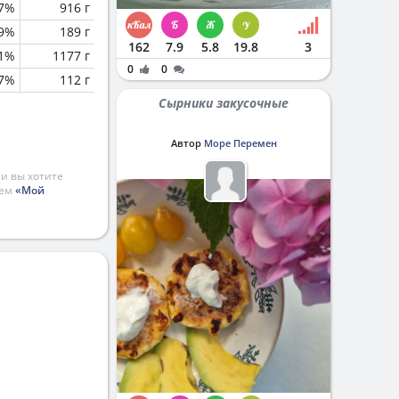
.7%
916 г
.9%
189 г
162
7.9
5.8
19.8
3
.1%
1177 г
0
0
.7%
112 г
Сырники закусочные
Автор
Море Перемен
и вы хотите
ием
«Мой