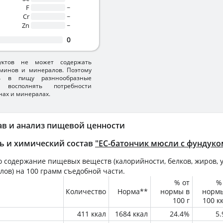
F
~
Cr
~
Zn
~
0
уктов не может содержать
минов и минералов. Поэтому
ть в пищу разннообразные
 восполнять потребности
нах и минералах.
ав и анализ пищевой ценности
ь и химический состав
"ЕС-батончик мюсли с фундуко
 содержание пищевых веществ (калорийности, белков, жиров, у
лов) на
100 грамм
съедобной части.
% от
%
Количество
Норма**
нормы в
норм
100 г
100 к
411 ккал
1684 ккал
24.4%
5