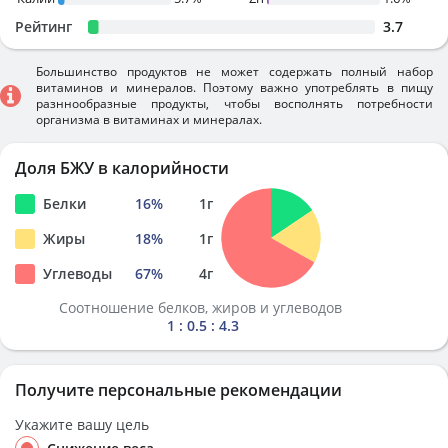
Рейтинг
3.7
Большинство продуктов не может содержать полный набор
витаминов и минералов. Поэтому важно употреблять в пищу
разннообразные продукты, чтобы восполнять потребности
организма в витаминах и минералах.
Доля БЖУ в калорийности
Белки
16
%
1
г
Жиры
18
%
1
г
Углеводы
67
%
4
г
Соотношение белков, жиров и углеводов
1 : 0.5 : 4.3
Получите персональные рекомендации
Укажите вашу цель