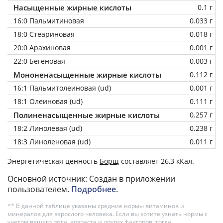
Насыщенные жирные кислоты
0.1 г
16:0 Пальмитиновая
0.033 г
18:0 Стеариновая
0.018 г
20:0 Арахиновая
0.001 г
22:0 Бегеновая
0.003 г
Мононенасыщенные жирные кислоты
0.112 г
16:1 Пальмитолеиновая (ud)
0.001 г
18:1 Олеиновая (ud)
0.111 г
Полиненасыщенные жирные кислоты
0.257 г
18:2 Линолевая (ud)
0.238 г
18:3 Линоленовая (ud)
0.011 г
Энергетическая ценность
Борщ
составляет 26,3 кКал.
Основной источник: Создан в приложении
пользователем.
Подробнее
.
** В данной таблице указаны средние нормы витаминов и
минералов для взрослого человека. Если вы хотите узнать нормы с
учетом вашего пола, возраста и других факторов, тогда