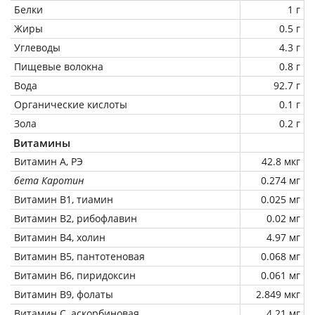
Белки
1 г
Жиры
0.5 г
Углеводы
4.3 г
Пищевые волокна
0.8 г
Вода
92.7 г
Органические кислоты
0.1 г
Зола
0.2 г
Витамины
Витамин А, РЭ
42.8 мкг
бета Каротин
0.274 мг
Витамин В1, тиамин
0.025 мг
Витамин В2, рибофлавин
0.02 мг
Витамин В4, холин
4.97 мг
Витамин В5, пантотеновая
0.068 мг
Витамин В6, пиридоксин
0.061 мг
Витамин В9, фолаты
2.849 мкг
Витамин C, аскорбиновая
4.21 мг