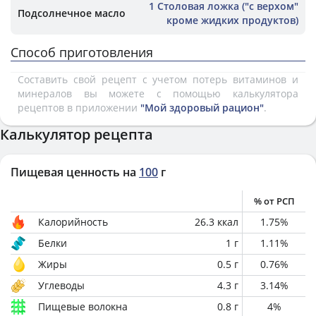
1 Столовая ложка ("с верхом"
Подсолнечное масло
кроме жидких продуктов)
Способ приготовления
Составить свой рецепт с учетом потерь витаминов и
минералов вы можете с помощью калькулятора
рецептов в приложении
"Мой здоровый рацион"
.
Калькулятор рецепта
Пищевая ценность на
100
г
% от РСП
Калорийность
26.3
ккал
1.75
%
Белки
1
г
1.11
%
Жиры
0.5
г
0.76
%
Углеводы
4.3
г
3.14
%
Пищевые волокна
0.8
г
4
%