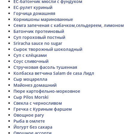
ЕС-батончик мюсли с фундуком
ЕС-рулет куриный
Горчица домашняя
Корнишоны маринованные
Семга запеченая с кабачком,сельдереем, лимоном
Батончик протеиновый
Суп гороховый постный
Sriracha sauce no sugar
Сырок творожный шоколадный
Суп с клёцками
Соус сливочный
Стручковая фасоль тушенная
Колбаска ветчина Salam de casа Лидл
Сыр моцарелла
Майонез домашний
Пюре картофельно-морковное
Сыр Pilos Morski
Свекла с черносливом
Гречка с Куриным фаршем
Овощное рагу
Рыба в омлете
Йогурт без сахара
Овощное ассорти