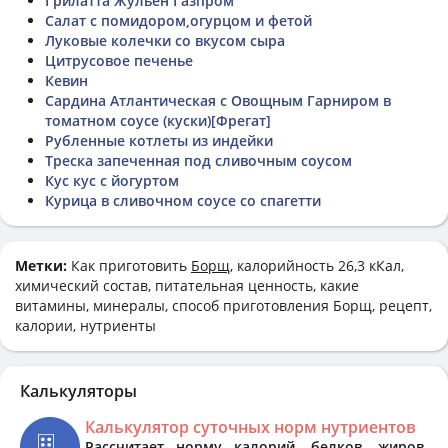
Грилатта Жульен Газпром
Салат с помидором,огурцом и фетой
Луковые колечки со вкусом сыра
Цитрусовое печенье
Кевин
Сардина Атлантическая с Овощным Гарниром в
томатном соусе (куски)[Фрегат]
Рубленные котлеты из индейки
Треска запеченная под сливочным соусом
Кус кус с йогуртом
Курица в сливочном соусе со спагетти
Метки:
Как приготовить
Борщ
, калорийность 26,3 кКал,
химический состав, питательная ценность, какие
витамины, минералы, способ приготовления Борщ, рецепт,
калории, нутриенты
Калькуляторы
Калькулятор суточных норм нутриентов
Рассчитает норму калорий, белков, жиров,