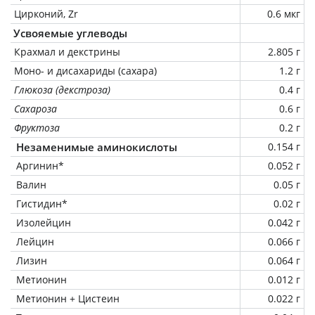
Цирконий, Zr
0.6 мкг
Усвояемые углеводы
Крахмал и декстрины
2.805 г
Моно- и дисахариды (сахара)
1.2 г
Глюкоза (декстроза)
0.4 г
Сахароза
0.6 г
Фруктоза
0.2 г
Незаменимые аминокислоты
0.154 г
Аргинин*
0.052 г
Валин
0.05 г
Гистидин*
0.02 г
Изолейцин
0.042 г
Лейцин
0.066 г
Лизин
0.064 г
Метионин
0.012 г
Метионин + Цистеин
0.022 г