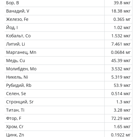
Бор, B
39.8 мкг
Ванадий, V
18.38 мкг
Железо, Fe
0.365 мг
Йод, I
1.02 мкг
Кобальт, Co
1.532 мкг
Литий, Li
7.461 мкг
Марганец, Mn
0.0684 мг
Медь, Cu
45.39 мкг
Молибден, Mo
3.532 мкг
Никель, Ni
5.319 мкг
Рубидий, Rb
53.9 мкг
Селен, Se
0.514 мкг
Стронций, Sr
1.3 мкг
Титан, Ti
3.28 мкг
Фтор, F
72.29 мкг
Хром, Cr
1.65 мкг
Цинк, Zn
0.1922 мг