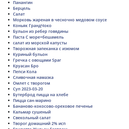
Панангин
Берцель
Салат
Морковь жареная в чесночно медовом соусе
Коньяк ГрандЧоко
Бульон из ребер говядины
Паста С море+бешамель
салат из морской капусты
Творожная запеканка с изюмом
Куриный бульон
Гречка с овощами Spar
Круасан Бро
Пепси Кола
Сливочная намазка
Омлет с творогом
Суп 2023-03-20
Бутерброд пицца на хлебе
Пицца сан-марино
Бананово-кокосово-ореховое печенье
Кальмар сушеный
Свекольный салат
Творог домашний 2% исп