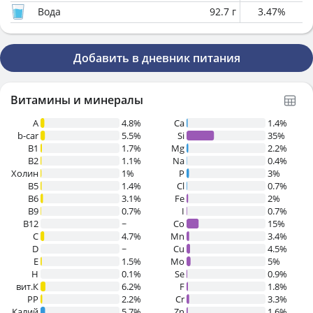
Вода
92.7
г
3.47
%
Добавить в дневник питания
Витамины и минералы
A
4.8%
Ca
1.4%
b-car
5.5%
Si
35%
В1
1.7%
Mg
2.2%
B2
1.1%
Na
0.4%
Холин
1%
P
3%
B5
1.4%
Cl
0.7%
B6
3.1%
Fe
2%
B9
0.7%
I
0.7%
B12
~
Co
15%
C
4.7%
Mn
3.4%
D
~
Cu
4.5%
E
1.5%
Mo
5%
H
0.1%
Se
0.9%
вит.К
6.2%
F
1.8%
PP
2.2%
Cr
3.3%
Калий
5.7%
Zn
1.6%