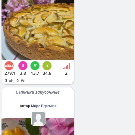
279.1
3.8
13.7
34.6
2
3
0
Сырники закусочные
Автор
Море Перемен