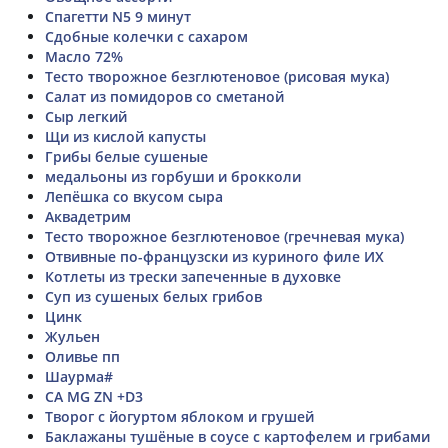
Спагетти N5 9 минут
Сдобные колечки с сахаром
Масло 72%
Тесто творожное безглютеновое (рисовая мука)
Салат из помидоров со сметаной
Сыр легкий
Щи из кислой капусты
Грибы белые сушеные
медальоны из горбуши и брокколи
Лепёшка со вкусом сыра
Аквадетрим
Тесто творожное безглютеновое (гречневая мука)
Отвивные по-французски из куриного филе ИХ
Котлеты из трески запеченные в духовке
Суп из сушеных белых грибов
Цинк
Жульен
Оливье пп
Шаурма#
CA MG ZN +D3
Творог с йогуртом яблоком и грушей
Баклажаны тушёные в соусе с картофелем и грибами