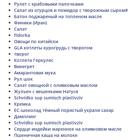
Рулет с крабовыми палочками
Салат из огурцов и помидор с творожным сыром#
Батон поджареный на топленом масле
Финики (Иран)
Салат
Fidorka
Овощи по китайски
GLA котлеты курогрудь с творогом
творог
Котлета Геркулес
Винегрет
Амарантовая мука
Рул шок
Салат овощной с оливковым маслом
Жульен с вешенками Натуся
Schvidko sup sumisch plastivziv
Кремка
ЕС-шоколад тёмный пористый украли сахар
Дамплинг
Schvidko sup sumisch plastivziv
Сердце индейки жаренное на оливковом масле
Пшеничная каша на молоке