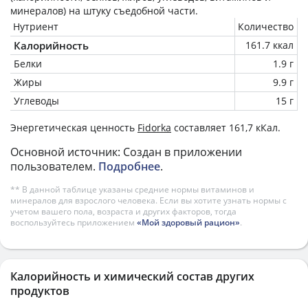
минералов) на
штуку
съедобной части.
Нутриент
Количество
Калорийность
161.7 ккал
Белки
1.9 г
Жиры
9.9 г
Углеводы
15 г
Энергетическая ценность
Fidorka
составляет 161,7 кКал.
Основной источник: Создан в приложении
пользователем.
Подробнее
.
** В данной таблице указаны средние нормы витаминов и
минералов для взрослого человека. Если вы хотите узнать нормы с
учетом вашего пола, возраста и других факторов, тогда
воспользуйтесь приложением
«Мой здоровый рацион»
.
Калорийность и химический состав других
продуктов