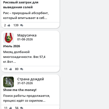
Рисовый завтрак для
выведения солей
Рис – природный абсорбент,
который впитывает в себ...
2
139
Марусичка
01-08-2026
Июль 2026
Месяц долбаной
многозадачности. Вес 57,4
кг.Вот...
11
80
Страна дождей
31-07-2026
Show me the money!
Поиск работы продолжается,
процесс идёт со скрипом...
11
56