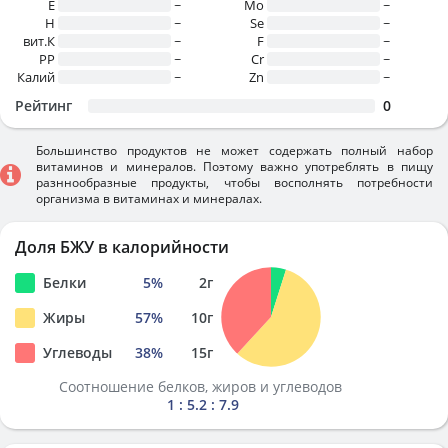
E
~
Mo
~
H
~
Se
~
вит.К
~
F
~
PP
~
Cr
~
Калий
~
Zn
~
Рейтинг
0
Большинство продуктов не может содержать полный набор
витаминов и минералов. Поэтому важно употреблять в пищу
разннообразные продукты, чтобы восполнять потребности
организма в витаминах и минералах.
Доля БЖУ в калорийности
Белки
5
%
2
г
Жиры
57
%
10
г
Углеводы
38
%
15
г
Соотношение белков, жиров и углеводов
1 : 5.2 : 7.9