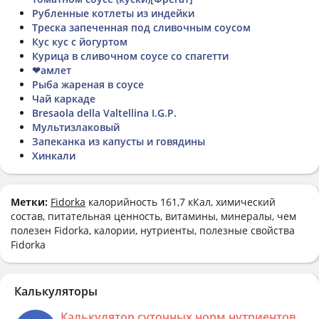
Рубленные котлеты из индейки
Треска запеченная под сливочным соусом
Кус кус с йогуртом
Курица в сливочном соусе со спагетти
❤амлет
Рыба жареная в соусе
Чай каркаде
Bresaola della Valtellina I.G.P.
Мультизлаковый
Запеканка из капусты и говядины
Хинкали
Метки:
Fidorka
калорийность 161,7 кКал, химический
состав, питательная ценность, витамины, минералы, чем
полезен Fidorka, калории, нутриенты, полезные свойства
Fidorka
Калькуляторы
Калькулятор суточных норм нутриентов