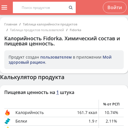
Войти
Главная
Таблица калорийности продуктов
Таблица продуктов пользователей
Fidorka
Калорийность
Fidorka
. Химический состав и
пищевая ценность.
Продукт создан
пользователем
в приложении
Мой
здоровый рацион
.
Калькулятор продукта
Пищевая ценность на
1
штука
% от РСП
Калорийность
161.7
ккал
10.74
%
Белки
1.9
г
2.11
%