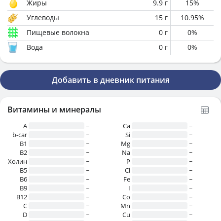
Жиры
9.9
г
15
%
Углеводы
15
г
10.95
%
Пищевые волокна
0
г
0
%
Вода
0
г
0
%
Добавить в дневник питания
Витамины и минералы
A
~
Ca
~
b-car
~
Si
~
В1
~
Mg
~
B2
~
Na
~
Холин
~
P
~
B5
~
Cl
~
B6
~
Fe
~
B9
~
I
~
B12
~
Co
~
C
~
Mn
~
D
~
Cu
~