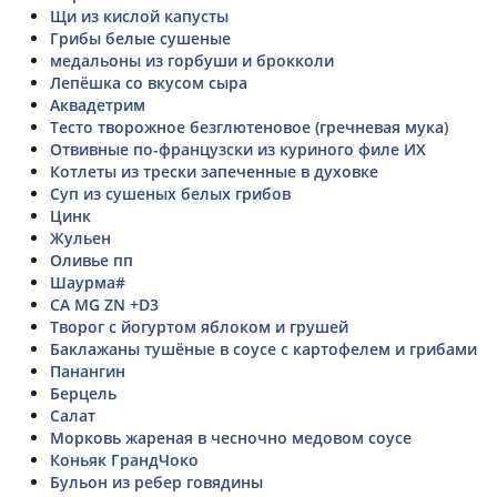
Щи из кислой капусты
Грибы белые сушеные
медальоны из горбуши и брокколи
Лепёшка со вкусом сыра
Аквадетрим
Тесто творожное безглютеновое (гречневая мука)
Отвивные по-французски из куриного филе ИХ
Котлеты из трески запеченные в духовке
Суп из сушеных белых грибов
Цинк
Жульен
Оливье пп
Шаурма#
CA MG ZN +D3
Творог с йогуртом яблоком и грушей
Баклажаны тушёные в соусе с картофелем и грибами
Панангин
Берцель
Салат
Морковь жареная в чесночно медовом соусе
Коньяк ГрандЧоко
Бульон из ребер говядины