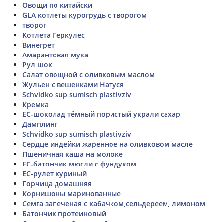
Овощи по китайски
GLA котлеты курогрудь с творогом
творог
Котлета Геркулес
Винегрет
Амарантовая мука
Рул шок
Салат овощной с оливковым маслом
Жульен с вешенками Натуся
Schvidko sup sumisch plastivziv
Кремка
ЕС-шоколад тёмный пористый украли сахар
Дамплинг
Schvidko sup sumisch plastivziv
Сердце индейки жаренное на оливковом масле
Пшеничная каша на молоке
ЕС-батончик мюсли с фундуком
ЕС-рулет куриный
Горчица домашняя
Корнишоны маринованные
Семга запеченая с кабачком,сельдереем, лимоном
Батончик протеиновый