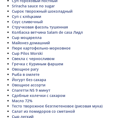
Суп гороховый постный
Sriracha sauce no sugar
Сырок творожный шоколадный
Суп с клёцками
Соус сливочный
Стручковая фасоль тушенная
Колбаска ветчина Salam de casа Лидл
Сыр моцарелла
Майонез домашний
Пюре картофельно-морковное
Сыр Pilos Morski
Свекла с черносливом
Гречка с Куриным фаршем
Овощное рагу
Рыба в омлете
Йогурт без сахара
Овощное ассорти
Спагетти N5 9 минут
Сдобные колечки с сахаром
Масло 72%
Тесто творожное безглютеновое (рисовая мука)
Салат из помидоров со сметаной
Сыр легкий