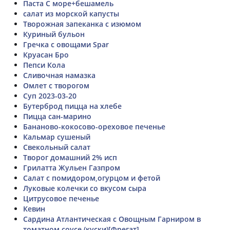
Паста С море+бешамель
салат из морской капусты
Творожная запеканка с изюмом
Куриный бульон
Гречка с овощами Spar
Круасан Бро
Пепси Кола
Сливочная намазка
Омлет с творогом
Суп 2023-03-20
Бутерброд пицца на хлебе
Пицца сан-марино
Бананово-кокосово-ореховое печенье
Кальмар сушеный
Свекольный салат
Творог домашний 2% исп
Грилатта Жульен Газпром
Салат с помидором,огурцом и фетой
Луковые колечки со вкусом сыра
Цитрусовое печенье
Кевин
Сардина Атлантическая с Овощным Гарниром в
томатном соусе (куски)[Фрегат]