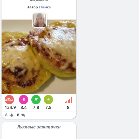
Автор
Еленка
134.9
8.4
7.8
7.5
8
8
8
Луковые завиточки