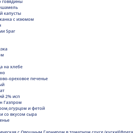
р говядины
бешамель
ой капусты
канка с изюмом
н
ми Spar
азка
ом
а на хлебе
ино
ово-ореховое печенье
ый
ат
ий 2% исп
н Газпром
ром,огурцом и фетой
и со вкусом сыра
енье
ическая с Овощным Гарниром в томатном соусе (куски)[Фрега