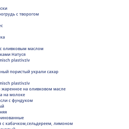
йски
рогрудь с творогом
ес
ука
 с оливковым маслом
ками Натуся
isch plastivziv
ный пористый украли сахар
isch plastivziv
 жаренное на оливковом масле
а на молоке
сли с фундуком
ый
няя
ринованные
я с кабачком,сельдереем, лимоном