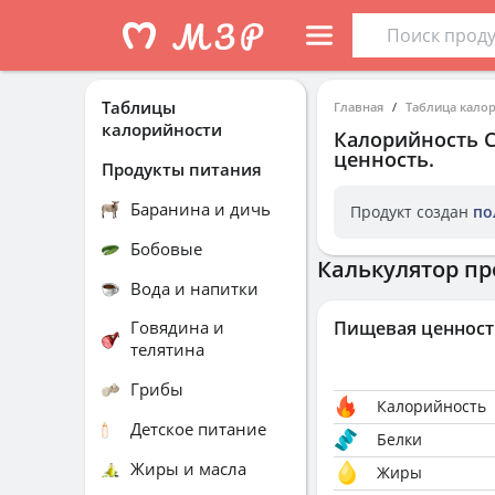
Таблицы
Главная
Таблица кало
калорийности
Калорийность
ценность.
Продукты питания
Баранина и дичь
Продукт создан
по
Бобовые
Калькулятор пр
Вода и напитки
Говядина и
Пищевая ценност
телятина
Грибы
Калорийность
Детское питание
Белки
Жиры и масла
Жиры