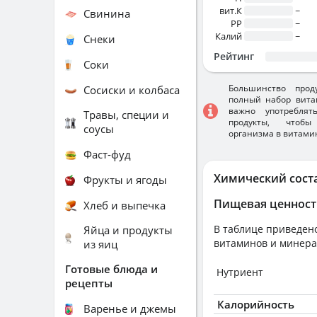
вит.К
~
Свинина
PP
~
Калий
~
Снеки
Рейтинг
Соки
Большинство прод
Сосиски и колбаса
полный набор вита
важно употребля
Травы, специи и
продукты, чтобы
соусы
организма в витами
Фаст-фуд
Химический сост
Фрукты и ягоды
Пищевая ценност
Хлеб и выпечка
В таблице приведено
Яйца и продукты
витаминов и минера
из яиц
Готовые блюда и
Нутриент
рецепты
Калорийность
Варенье и джемы