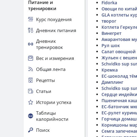
Питание и
Fidorka
тренировки
Овощи по кита
GLA котлеты ку
Курс похудения
творог
Котлета Геркул
Дневник питания
Винегрет
Амарантовая м
Дневник
Рул шок
тренировок
Салат овощной
Жульен с вешен
Вес и измерения
Schvidko sup sum
Общая лента
Кремка
ЕС-шоколад тём
Рецепты
Дамплинг
Schvidko sup sum
Статьи
Сердце индейки
Пшеничная каш
Истории успеха
ЕС-батончик мю
Таблицы
ЕС-рулет курин
калорийности
Горчица домаш
Корнишоны ма
Поиск
Семга запечена