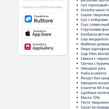
Батончик прот
Суп гороховый 
Помощь и обратная связь
Sriracha sauce n
Сырок творожн
Суп с клёцками
Соус сливочны
Стручковая фас
Колбаска ветчин
Сыр моцарелла
Майонез дома
Пюре картофел
Сыр Pilos Morsk
Свекла с черно
Гречка с Кури
Овощное рагу
Рыба в омлете
Йогурт без саха
Овощное ассор
Спагетти N5 9 м
Сдобные колечк
Масло 72%
Тесто творожно
Салат из помид