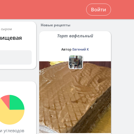
Войти
Новые рецепты
с сыром
Торт вафельный
 пищевая
Автор
Евгений К
и углеводов