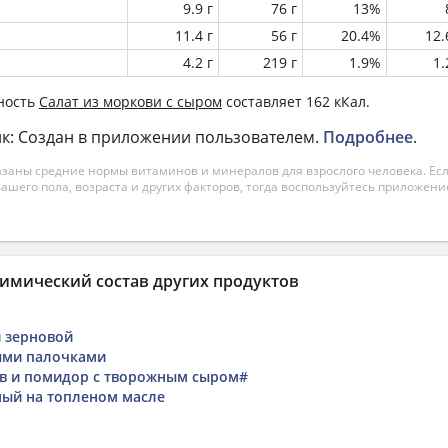
9.9 г
76 г
13%
11.4 г
56 г
20.4%
12
4.2 г
219 г
1.9%
1
ность
Салат из моркови с сыром
составляет 162 кКал.
к: Создан в приложении пользователем.
Подробнее
.
азаны средние нормы витаминов и минералов для взрослого человека. Есл
вашего пола, возраста и других факторов, тогда воспользуйтесь приложен
имический состав других продуктов
 зерновой
ыми палочками
ов и помидор с творожным сыром#
ый на топленом масле