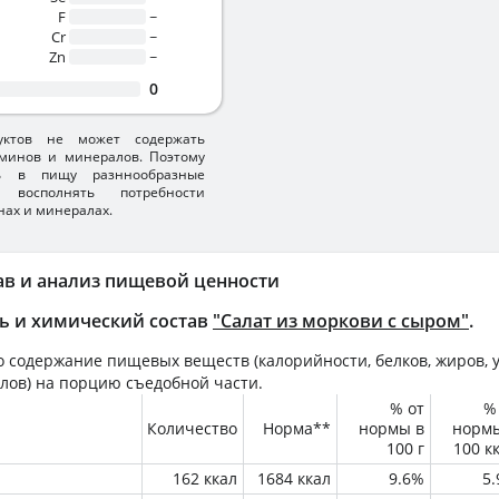
F
~
Cr
~
Zn
~
0
уктов не может содержать
минов и минералов. Поэтому
ть в пищу разннообразные
 восполнять потребности
нах и минералах.
ав и анализ пищевой ценности
ь и химический состав
"Салат из моркови с сыром"
.
 содержание пищевых веществ (калорийности, белков, жиров, у
лов) на
порцию
съедобной части.
% от
%
Количество
Норма**
нормы в
норм
100 г
100 к
162 ккал
1684 ккал
9.6%
5