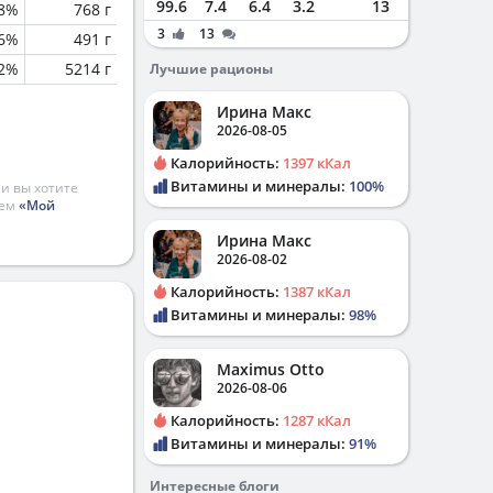
99.6
7.4
6.4
3.2
13
8%
768 г
3
13
.6%
491 г
.2%
5214 г
Лучшие рационы
Ирина Макс
2026-08-05
Калорийность:
1397 кКал
Витамины и минералы:
100%
и вы хотите
ием
«Мой
Ирина Макс
2026-08-02
Калорийность:
1387 кКал
Витамины и минералы:
98%
Maximus Otto
2026-08-06
Калорийность:
1287 кКал
Витамины и минералы:
91%
Интересные блоги