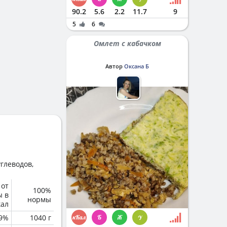
90.2
5.6
2.2
11.7
9
5
6
Омлет с кабачком
Автор
Оксана Б
глеводов,
 от
100%
ы в
нормы
кал
.9%
1040 г