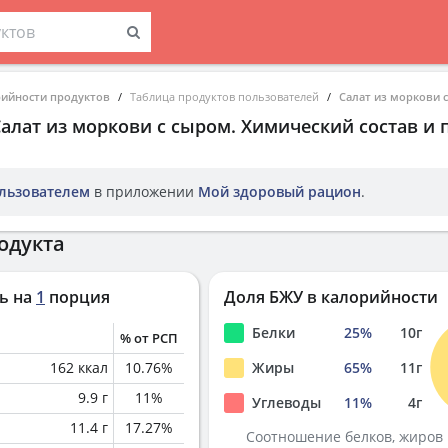
рийности продуктов
Таблица продуктов пользователей
Салат из моркови 
Салат из моркови с сыром
. Химический состав и
льзователем
в приложении
Мой здоровый рацион
.
одукта
ь на
1
порция
Доля БЖУ в калорийности
Белки
25
%
10
г
% от РСП
162
ккал
10.76
%
Жиры
65
%
11
г
9.9
г
11
%
Углеводы
11
%
4
г
11.4
г
17.27
%
Соотношение белков, жиров 