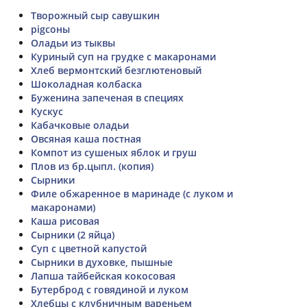
Творожный сыр савушкин
pigсоны
Оладьи из тыквы
Куриный суп на грудке с макаронами
Хлеб вермонтский безглютеновый
Шоколадная колбаска
Буженина запеченая в специях
Кускус
Кабачковые оладьи
Овсяная каша постная
Компот из сушеных яблок и груш
Плов из бр.цыпл. (копия)
Сырники
Филе обжаренное в маринаде (с луком и
макаронами)
Каша рисовая
Сырники (2 яйца)
Суп с цветной капустой
Сырники в духовке, пышные
Лапша тайбейская кокосовая
Бутерброд с говядиной и луком
Хлебцы с клубничным вареньем