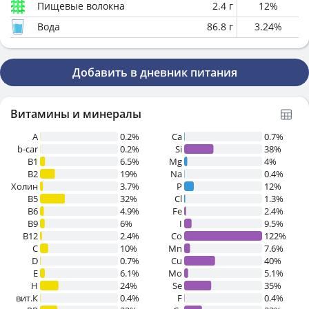
Пищевые волокна
2.4
г
12
%
Вода
86.8
г
3.24
%
Добавить в дневник питания
Витамины и минералы
A
0.2%
Ca
0.7%
b-car
0.2%
Si
38%
В1
6.5%
Mg
4%
B2
19%
Na
0.4%
Холин
3.7%
P
12%
B5
32%
Cl
1.3%
B6
4.9%
Fe
2.4%
B9
6%
I
9.5%
B12
2.4%
Co
122%
C
10%
Mn
7.6%
D
0.7%
Cu
40%
E
6.1%
Mo
5.1%
H
24%
Se
35%
вит.К
0.4%
F
0.4%