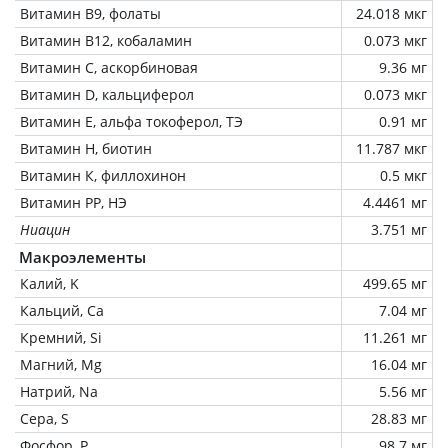
Витамин В9, фолаты
24.018 мкг
Витамин В12, кобаламин
0.073 мкг
Витамин C, аскорбиновая
9.36 мг
Витамин D, кальциферол
0.073 мкг
Витамин Е, альфа токоферол, ТЭ
0.91 мг
Витамин Н, биотин
11.787 мкг
Витамин К, филлохинон
0.5 мкг
Витамин РР, НЭ
4.4461 мг
Ниацин
3.751 мг
Макроэлементы
Калий, K
499.65 мг
Кальций, Ca
7.04 мг
Кремний, Si
11.261 мг
Магний, Mg
16.04 мг
Натрий, Na
5.56 мг
Сера, S
28.83 мг
Фосфор, P
98.7 мг