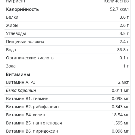
Нутриент
Количество
Калорийность
52.7 ккал
Белки
3.6 г
Жиры
2.6 г
Углеводы
3.5 г
Пищевые волокна
2.4 г
Вода
86.8 г
Органические кислоты
0.1 г
Зола
1 г
Витамины
Витамин А, РЭ
2 мкг
бета Каротин
0.011 мг
Витамин В1, тиамин
0.098 мг
Витамин В2, рибофлавин
0.343 мг
Витамин В4, холин
18.54 мг
Витамин В5, пантотеновая
1.595 мг
Витамин В6, пиридоксин
0.098 мг