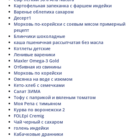
Картофельная запеканка с фаршем индейки
Варенье облепиха сахаром
Десерт1
Морковь по-корейски с соевым мясом примерный
рецепт
Блинчики шоколадные
каша пшеничная рассыпчатая без масла
Котлеты детские
Ленивые вареники
Maxler Omega-3 Gold
Отбивная из свинины
Морковь по корейски
Овсянка на воде с изюмом
Кето-хлеб с семечками
Салат ЗИМА
Тофу с паприкой и вяленым томатом
Моя Репа с тимьяном
Курва по воронежски 2
FOLEpi Cremig
Чай черный с сахаром
голень индейки
Кабачковые дранники