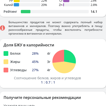
PP
22%
Cr
23%
Калий
20%
Zn
2.8%
Рейтинг
14.1
Большинство продуктов не может содержать полный набор
витаминов и минералов. Поэтому важно употреблять в пищу
разннообразные продукты, чтобы восполнять потребности
организма в витаминах и минералах.
Доля БЖУ в калорийности
Белки
28
%
4
г
Жиры
45
%
3
г
Углеводы
27
%
4
г
Соотношение белков, жиров и углеводов
1 : 0.7 : 1
Получите персональные рекомендации
Укажите вашу цель