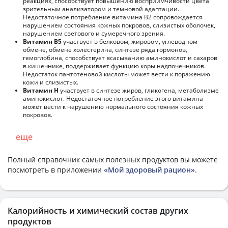
реакциях, способствует повышению восприимчивости цвета
зрительным анализатором и темновой адаптации.
Недостаточное потребление витамина В2 сопровождается
нарушением состояния кожных покровов, слизистых оболочек,
нарушением светового и сумеречного зрения.
Витамин В5
участвует в белковом, жировом, углеводном
обмене, обмене холестерина, синтезе ряда гормонов,
гемоглобина, способствует всасыванию аминокислот и сахаров
в кишечнике, поддерживает функцию коры надпочечников.
Недостаток пантотеновой кислоты может вести к поражению
кожи и слизистых.
Витамин Н
участвует в синтезе жиров, гликогена, метаболизме
аминокислот. Недостаточное потребление этого витамина
может вести к нарушению нормального состояния кожных
покровов.
еще
Полный справочник самых полезных продуктов вы можете
посмотреть в приложении
«Мой здоровый рацион»
.
Калорийность и химический состав других
продуктов