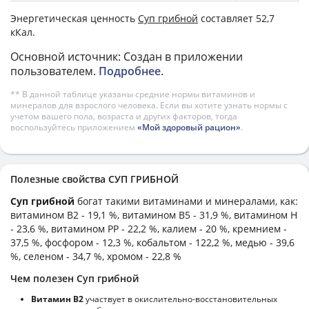
Энергетическая ценность
Суп грибной
составляет 52,7
кКал.
Основной источник: Создан в приложении
пользователем.
Подробнее
.
** В данной таблице указаны средние нормы витаминов и
минералов для взрослого человека. Если вы хотите узнать нормы с
учетом вашего пола, возраста и других факторов, тогда
воспользуйтесь приложением
«Мой здоровый рацион»
.
Полезные свойства СУП ГРИБНОЙ
Суп грибной
богат такими витаминами и минералами, как:
витамином B2 - 19,1 %, витамином B5 - 31,9 %, витамином H
- 23,6 %, витамином PP - 22,2 %, калием - 20 %, кремнием -
37,5 %, фосфором - 12,3 %, кобальтом - 122,2 %, медью - 39,6
%, селеном - 34,7 %, хромом - 22,8 %
Чем полезен Суп грибной
Витамин В2
участвует в окислительно-восстановительных