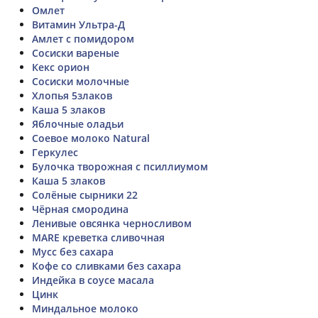
Омлет
Витамин Ультра-Д
Амлет с помидором
Сосиски вареные
Кекс орион
Сосиски молочные
Хлопья 5злаков
Каша 5 злаков
Яблочные оладьи
Соевое молоко Natural
Геркулес
Булочка творожная с псиллиумом
Каша 5 злаков
Солёные сырники 22
Чёрная смородина
Ленивые овсянка черносливом
MARE креветка сливочная
Мусс без сахара
Кофе со сливками без сахара
Индейка в соусе масала
Цинк
Миндальное молоко