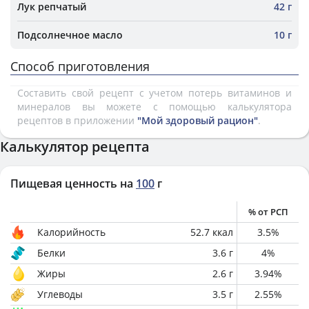
Лук репчатый
42 г
Подсолнечное масло
10 г
Способ приготовления
Составить свой рецепт с учетом потерь витаминов и
минералов вы можете с помощью калькулятора
рецептов в приложении
"Мой здоровый рацион"
.
Калькулятор рецепта
Пищевая ценность на
100
г
% от РСП
Калорийность
52.7
ккал
3.5
%
Белки
3.6
г
4
%
Жиры
2.6
г
3.94
%
Углеводы
3.5
г
2.55
%