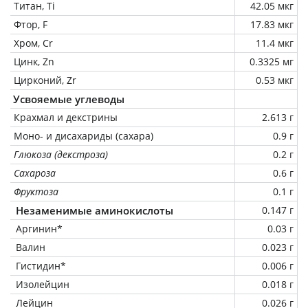
Титан, Ti
42.05 мкг
Фтор, F
17.83 мкг
Хром, Cr
11.4 мкг
Цинк, Zn
0.3325 мг
Цирконий, Zr
0.53 мкг
Усвояемые углеводы
Крахмал и декстрины
2.613 г
Моно- и дисахариды (сахара)
0.9 г
Глюкоза (декстроза)
0.2 г
Сахароза
0.6 г
Фруктоза
0.1 г
Незаменимые аминокислоты
0.147 г
Аргинин*
0.03 г
Валин
0.023 г
Гистидин*
0.006 г
Изолейцин
0.018 г
Лейцин
0.026 г