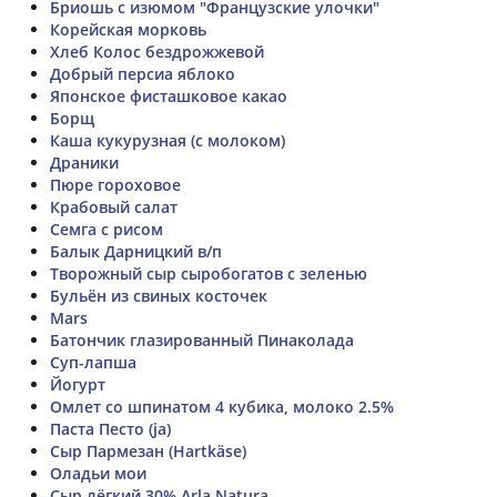
Бриошь с изюмом "Французские улочки"
Корейская морковь
Хлеб Колос бездрожжевой
Добрый персиа яблоко
Японское фисташковое какао
Борщ
Каша кукурузная (с молоком)
Драники
Пюре гороховое
Крабовый салат
Семга с рисом
Балык Дарницкий в/п
Творожный сыр сыробогатов с зеленью
Бульён из свиных косточек
Mars
Батончик глазированный Пинаколада
Суп-лапша
Йогурт
Омлет со шпинатом 4 кубика, молоко 2.5%
Паста Песто (ja)
Сыр Пармезан (Hartkäse)
Оладьи мои
Сыр лёгкий 30% Arla Natura