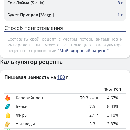
Сок Лайма [Sicilia]
8 г
Букет Приправ [Maggi]
1 г
Способ приготовления
Составить свой рецепт с учетом потерь витаминов и
минералов вы можете с помощью калькулятора
рецептов в приложении
"Мой здоровый рацион"
.
Калькулятор рецепта
Пищевая ценность на
100
г
% от РСП
Калорийность
70.3
ккал
4.67
%
Белки
7.5
г
8.33
%
Жиры
2.1
г
3.18
%
Углеводы
5.3
г
3.87
%