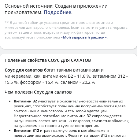
Основной источник: Создан в приложении
пользователем.
Подробнее
.
** В данной таблице указаны средние нормы витаминов и
минералов для взрослого человека. Если вы хотите узнать нормы с
учетом вашего пола, возраста и других факторов, тогда
воспользуйтесь приложением
«Мой здоровый рацион»
.
Полезные свойства СОУС ДЛЯ САЛАТОВ
Соус для салатов
богат такими витаминами и
минералами, как: витамином B2 - 11,6 %, витамином B12 -
15,5 %, фосфором - 15,4 %, селеном - 20,2 %
Чем полезен Соус для салатов
Витамин В2
участвует в окислительно-восстановительных
реакциях, способствует повышению восприимчивости цвета
зрительным анализатором и темновой адаптации.
Недостаточное потребление витамина В2 сопровождается
нарушением состояния кожных покровов, слизистых оболочек,
нарушением светового и сумеречного зрения.
Витамин В12
играет важную роль в метаболизме и
превращениях аминокислот. Фолат и витамин В12 являются