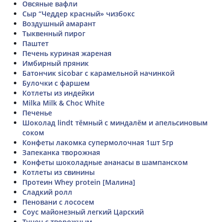
Овсяные вафли
Сыр “Чеддер красный» чизбокс
Воздушный амарант
Тыквенный пирог
Паштет
Печень куриная жареная
Имбирный пряник
Батончик sicobar с карамельной начинкой
Булочки с фаршем
Котлеты из индейки
Milka Milk & Choc White
Печенье
Шоколад lindt тёмный с миндалём и апельсиновым
соком
Конфеты лакомка супермолочная 1шт 5гр
Запеканка творожная
Конфеты шоколадные ананасы в шампанском
Котлеты из свинины
Протеин Whey protein [Малина]
Сладкий ролл
Пеновани с лососем
Соус майонезный легкий Царский
Тунец с творожным