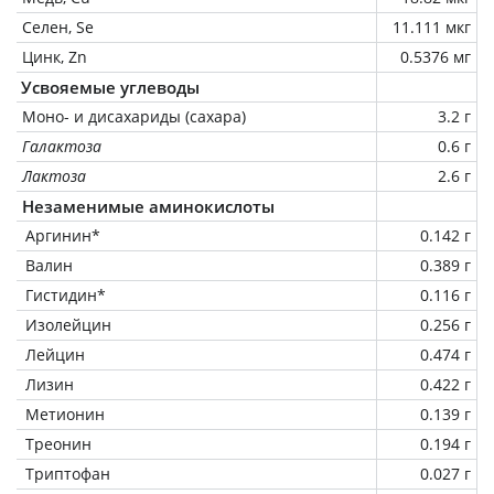
Селен, Se
11.111 мкг
Цинк, Zn
0.5376 мг
Усвояемые углеводы
Моно- и дисахариды (сахара)
3.2 г
Галактоза
0.6 г
Лактоза
2.6 г
Незаменимые аминокислоты
Аргинин*
0.142 г
Валин
0.389 г
Гистидин*
0.116 г
Изолейцин
0.256 г
Лейцин
0.474 г
Лизин
0.422 г
Метионин
0.139 г
Треонин
0.194 г
Триптофан
0.027 г