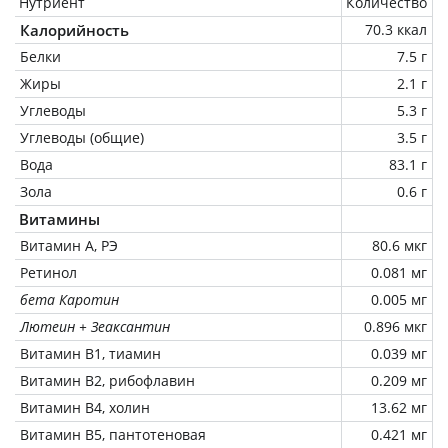
Нутриент
Количество
Калорийность
70.3 ккал
Белки
7.5 г
Жиры
2.1 г
Углеводы
5.3 г
Углеводы (общие)
3.5 г
Вода
83.1 г
Зола
0.6 г
Витамины
Витамин А, РЭ
80.6 мкг
Ретинол
0.081 мг
бета Каротин
0.005 мг
Лютеин + Зеаксантин
0.896 мкг
Витамин В1, тиамин
0.039 мг
Витамин В2, рибофлавин
0.209 мг
Витамин В4, холин
13.62 мг
Витамин В5, пантотеновая
0.421 мг