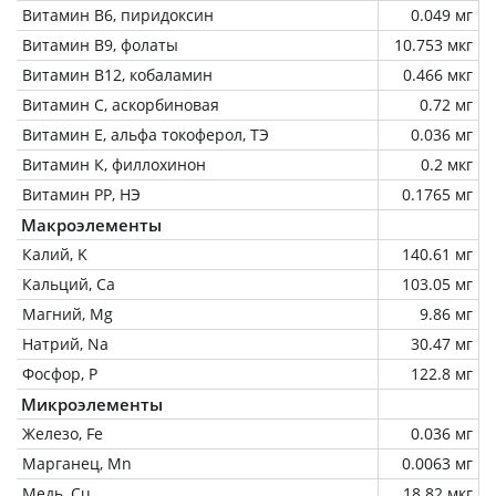
Витамин В6, пиридоксин
0.049 мг
Витамин В9, фолаты
10.753 мкг
Витамин В12, кобаламин
0.466 мкг
Витамин C, аскорбиновая
0.72 мг
Витамин Е, альфа токоферол, ТЭ
0.036 мг
Витамин К, филлохинон
0.2 мкг
Витамин РР, НЭ
0.1765 мг
Макроэлементы
Калий, K
140.61 мг
Кальций, Ca
103.05 мг
Магний, Mg
9.86 мг
Натрий, Na
30.47 мг
Фосфор, P
122.8 мг
Микроэлементы
Железо, Fe
0.036 мг
Марганец, Mn
0.0063 мг
Медь, Cu
18.82 мкг