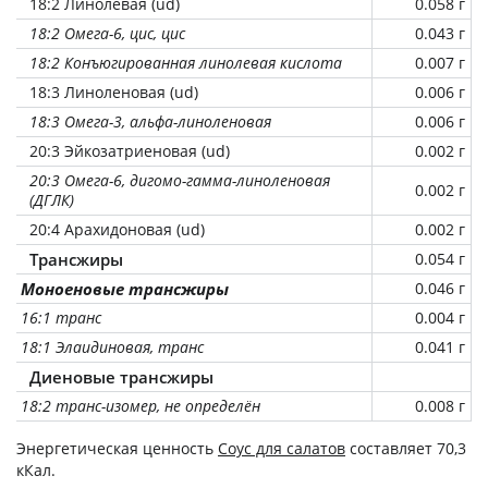
18:2 Линолевая (ud)
0.058 г
18:2 Омега-6, цис, цис
0.043 г
18:2 Конъюгированная линолевая кислота
0.007 г
18:3 Линоленовая (ud)
0.006 г
18:3 Омега-3, альфа-линоленовая
0.006 г
20:3 Эйкозатриеновая (ud)
0.002 г
20:3 Омега-6, дигомо-гамма-линоленовая
0.002 г
(ДГЛК)
20:4 Арахидоновая (ud)
0.002 г
Трансжиры
0.054 г
Моноеновые трансжиры
0.046 г
16:1 транс
0.004 г
18:1 Элаидиновая, транс
0.041 г
Диеновые трансжиры
18:2 транс-изомер, не определён
0.008 г
Энергетическая ценность
Соус для салатов
составляет 70,3
кКал.