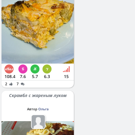
108.4
7.6
5.7
6.3
15
2
7
Скрамбл с жареным луком
Автор
Ольга