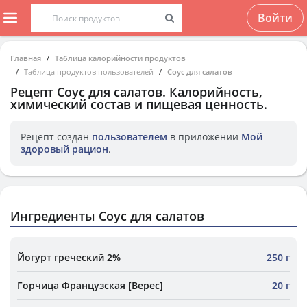
Войти
Главная
Таблица калорийности продуктов
Таблица продуктов пользователей
Соус для салатов
Рецепт
Соус для салатов
. Калорийность,
химический состав и пищевая ценность.
Рецепт создан
пользователем
в приложении
Мой
здоровый рацион
.
Ингредиенты Соус для салатов
Йогурт греческий 2%
250 г
Горчица Французская [Верес]
20 г