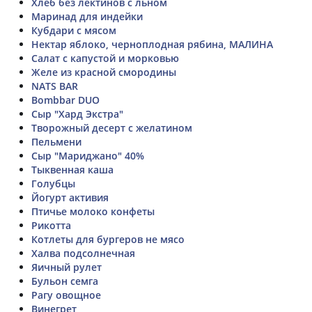
Хлеб без лектинов с льном
Маринад для индейки
Кубдари с мясом
Нектар яблоко, черноплодная рябина, МАЛИНА
Салат с капустой и морковью
Желе из красной смородины
NATS BAR
Bombbar DUO
Сыр "Хард Экстра"
Творожный десерт с желатином
Пельмени
Сыр "Мариджано" 40%
Тыквенная каша
Голубцы
Йогурт активия
Птичье молоко конфеты
Рикотта
Котлеты для бургеров не мясо
Халва подсолнечная
Яичный рулет
Бульон семга
Рагу овощное
Винегрет