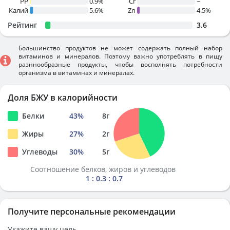
PP
0.9%
Cr
~
Калий
5.6%
Zn
4.5%
Рейтинг
3.6
Большинство продуктов не может содержать полный набор
витаминов и минералов. Поэтому важно употреблять в пищу
разннообразные продукты, чтобы восполнять потребности
организма в витаминах и минералах.
Доля БЖУ в калорийности
Белки
43
%
8
г
Жиры
27
%
2
г
Углеводы
30
%
5
г
Соотношение белков, жиров и углеводов
1 : 0.3 : 0.7
Получите персональные рекомендации
Укажите вашу цель