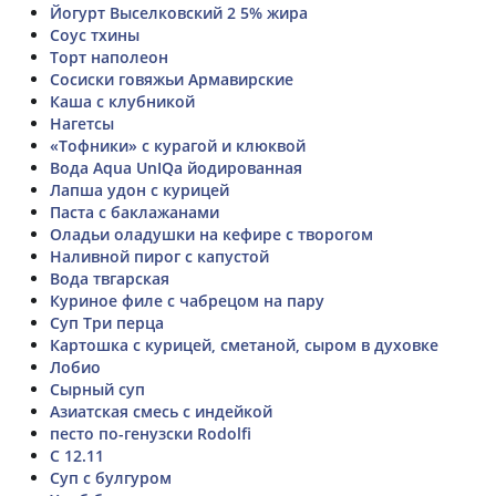
Йогурт Выселковский 2 5% жира
Соус тхины
Торт наполеон
Сосиски говяжьи Армавирские
Каша с клубникой
Нагетсы
«Тофники» с курагой и клюквой
Вода Aqua UnIQa йодированная
Лапша удон с курицей
Паста с баклажанами
Оладьи оладушки на кефире с творогом
Наливной пирог с капустой
Вода твгарская
Куриное филе с чабрецом на пару
Суп Три перца
Картошка с курицей, сметаной, сыром в духовке
Лобио
Сырный суп
Азиатская смесь с индейкой
песто по-генузски Rodolfi
С 12.11
Суп с булгуром