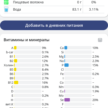
Пищевые волокна
0
г
0
%
Вода
83.1
г
3.11
%
Добавить в дневник питания
Витамины и минералы
A
9%
Ca
10%
b-car
0.1%
Si
~
В1
2.6%
Mg
2.5%
B2
12%
Na
2.3%
Холин
2.7%
P
15%
B5
8.4%
Cl
~
B6
2.5%
Fe
0.2%
B9
2.7%
I
~
B12
16%
Co
~
C
0.8%
Mn
0.3%
D
~
Cu
1.9%
E
0.2%
Mo
~
H
~
Se
20%
вит.К
0.2%
F
~