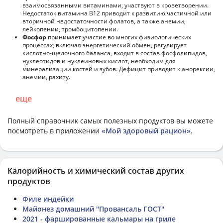
взаимосвязанными витаминами, участвуют в кроветворении.
Недостаток витамина В12 приводит к развитию частичной или
вторичной недостаточности фолатов, а также анемии,
лейкопении, тромбоцитопении.
Фосфор
принимает участие во многих физиологических
процессах, включая энергетический обмен, регулирует
кислотно-щелочного баланса, входит в состав фосфолипидов,
нуклеотидов и нуклеиновых кислот, необходим для
минерализации костей и зубов. Дефицит приводит к анорексии,
анемии, рахиту.
еще
Полный справочник самых полезных продуктов вы можете
посмотреть в приложении
«Мой здоровый рацион»
.
Калорийность и химический состав других
продуктов
Филе индейки
Майонез домашний "Провансаль ГОСТ"
2021 - фаршированные кальмары на гриле