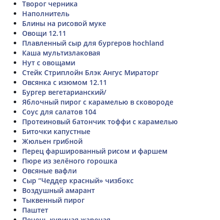
Творог черника
Наполнитель
Блины на рисовой муке
Овощи 12.11
Плавленный сыр для бургеров hochland
Каша мультизлаковая
Нут с овощами
Стейк Стриплойн Блэк Ангус Мираторг
Овсянка с изюмом 12.11
Бургер вегетарианский/
Яблочный пирог с карамелью в сковороде
Соус для салатов 104
Протеиновый батончик тоффи с карамелью
Биточки капустные
Жюльен грибной
Перец фаршированный рисом и фаршем
Пюре из зелёного горошка
Овсяные вафли
Сыр “Чеддер красный» чизбокс
Воздушный амарант
Тыквенный пирог
Паштет
Печень куриная жареная