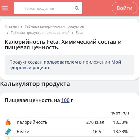
Войти
Главная
Таблица калорийности продуктов
Таблица продуктов пользователей
Feta
Калорийность
Feta
. Химический состав и
пищевая ценность.
Продукт создан
пользователем
в приложении
Мой
здоровый рацион
.
Калькулятор продукта
Пищевая ценность на
100
г
% от РСП
Калорийность
276
ккал
18.33
%
Белки
16.5
г
18.33
%