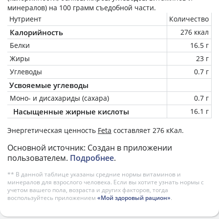
минералов) на
100 грамм
съедобной части.
Нутриент
Количество
Калорийность
276 ккал
Белки
16.5 г
Жиры
23 г
Углеводы
0.7 г
Усвояемые углеводы
Моно- и дисахариды (сахара)
0.7 г
Насыщенные жирные кислоты
16.1 г
Энергетическая ценность
Feta
составляет 276 кКал.
Основной источник: Создан в приложении
пользователем.
Подробнее
.
** В данной таблице указаны средние нормы витаминов и
минералов для взрослого человека. Если вы хотите узнать нормы с
учетом вашего пола, возраста и других факторов, тогда
воспользуйтесь приложением
«Мой здоровый рацион»
.