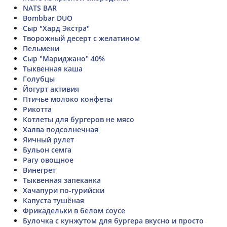
NATS BAR
Bombbar DUO
Сыр "Хард Экстра"
Творожный десерт с желатином
Пельмени
Сыр "Мариджано" 40%
Тыквенная каша
Голубцы
Йогурт активия
Птичье молоко конфеты
Рикотта
Котлеты для бургеров не мясо
Халва подсолнечная
Яичный рулет
Бульон семга
Рагу овощное
Винегрет
Тыквенная запеканка
Хачапури по-гурийски
Капуста тушёная
Фрикадельки в белом соусе
Булочка с кунжутом для бургера вкусно и просто