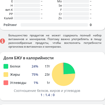
E
~
Mo
~
H
~
Se
~
вит.К
~
F
~
PP
~
Cr
~
Калий
~
Zn
~
Рейтинг
0
Большинство продуктов не может содержать полный набор
витаминов и минералов. Поэтому важно употреблять в пищу
разннообразные продукты, чтобы восполнять потребности
организма в витаминах и минералах.
Доля БЖУ в калорийности
Белки
24
%
17
г
Жиры
75
%
23
г
Углеводы
1
%
1
г
Соотношение белков, жиров и углеводов
1 : 1.4 : 0