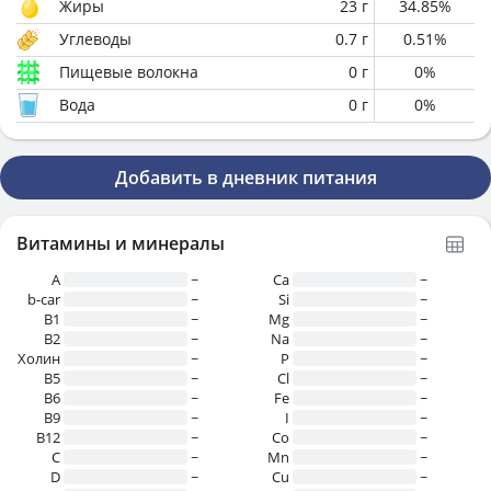
Жиры
23
г
34.85
%
Углеводы
0.7
г
0.51
%
Пищевые волокна
0
г
0
%
Вода
0
г
0
%
Добавить в дневник питания
Витамины и минералы
A
~
Ca
~
b-car
~
Si
~
В1
~
Mg
~
B2
~
Na
~
Холин
~
P
~
B5
~
Cl
~
B6
~
Fe
~
B9
~
I
~
B12
~
Co
~
C
~
Mn
~
D
~
Cu
~