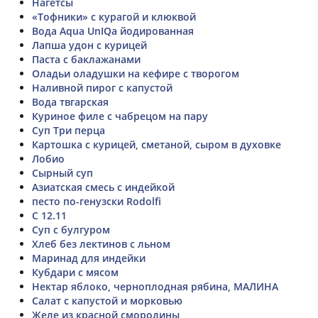
Нагетсы
«Тофники» с курагой и клюквой
Вода Aqua UnIQa йодированная
Лапша удон с курицей
Паста с баклажанами
Оладьи оладушки на кефире с творогом
Наливной пирог с капустой
Вода твгарская
Куриное филе с чабрецом на пару
Суп Три перца
Картошка с курицей, сметаной, сыром в духовке
Лобио
Сырный суп
Азиатская смесь с индейкой
песто по-генузски Rodolfi
С 12.11
Суп с булгуром
Хлеб без лектинов с льном
Маринад для индейки
Кубдари с мясом
Нектар яблоко, черноплодная рябина, МАЛИНА
Салат с капустой и морковью
Желе из красной смородины