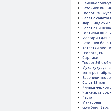
Печенье "Минутк
Батончик вишня
Творог 5% Вкус
Салат с салатом
Фарш индюхи с
Салат с Вишенк
Тортилья пшени
Маргарин для 
Батончик банан
Котлетки рис 
Творог 0,1%
Сырники
Творог 5% с об
Мука кукурузна
венигрет табри
Вареники твор
Салат 13 мая
Килька черномо
Чизкейк сырок 
Паста
Макароны
скумбрия Барс