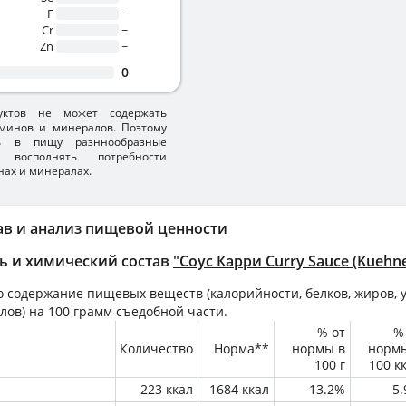
F
~
Cr
~
Zn
~
0
уктов не может содержать
минов и минералов. Поэтому
ть в пищу разннообразные
 восполнять потребности
нах и минералах.
ав и анализ пищевой ценности
ь и химический состав
"Соус Карри Curry Sauce (Kuehne
 содержание пищевых веществ (калорийности, белков, жиров, у
лов) на
100 грамм
съедобной части.
% от
%
Количество
Норма**
нормы в
норм
100 г
100 к
223 ккал
1684 ккал
13.2%
5