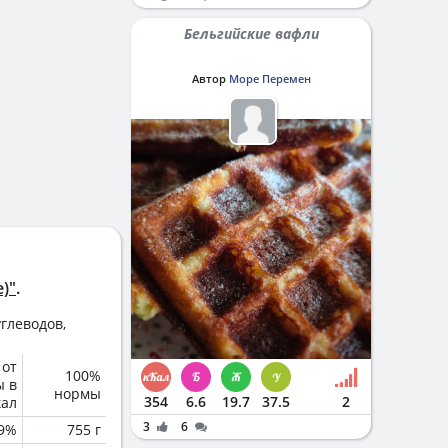
Бельгийские вафли
Автор
Море Перемен
)"
.
глеводов,
 от
100%
ы в
нормы
354
6.6
19.7
37.5
2
кал
3
6
.9%
755 г