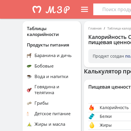
Таблицы
Главная
Таблица кало
калорийности
Калорийность
С
пищевая ценнос
Продукты питания
Баранина и дичь
Продукт создан
по
Бобовые
Калькулятор пр
Вода и напитки
Говядина и
Пищевая ценност
телятина
Грибы
Калорийность
Детское питание
Белки
Жиры и масла
Жиры