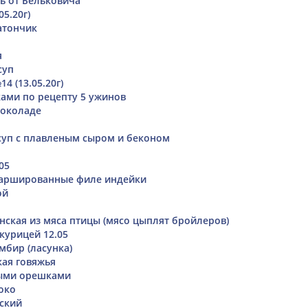
ь от Бельковича
05.20г)
атончик
я
суп
4 (13.05.20г)
ками по рецепту 5 ужинов
шоколаде
уп с плавленым сыром и беконом
05
ршированные филе индейки
ой
ская из мяса птицы (мясо цыплят бройлеров)
курицей 12.05
бир (ласунка)
кая говяжья
выми орешками
око
ский