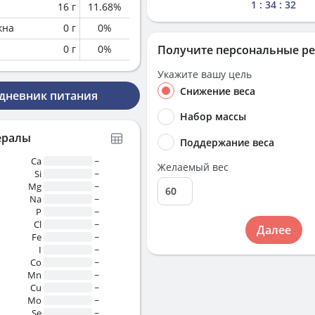
1 : 34 : 32
16
г
11.68
%
кна
0
г
0
%
0
г
0
%
Получите персональные р
Укажите вашу цель
Снижение веса
 дневник питания
Набор массы
ералы
Поддержание веса
Ca
~
Желаемый вес
Si
~
Mg
~
Na
~
P
~
Cl
~
Далее
Fe
~
I
~
Co
~
Mn
~
Cu
~
Mo
~
Se
~