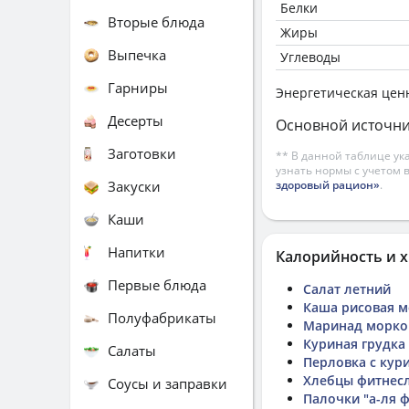
Белки
Вторые блюда
Жиры
Выпечка
Углеводы
Гарниры
Энергетическая цен
Десерты
Основной источни
Заготовки
** В данной таблице ук
узнать нормы с учетом 
Закуски
здоровый рацион»
.
Каши
Напитки
Калорийность и х
Первые блюда
Салат летний
Каша рисовая 
Полуфабрикаты
Маринад морк
Куриная грудка 
Салаты
Перловка с кур
Хлебцы фитнес
Соусы и заправки
Палочки "а-ля 