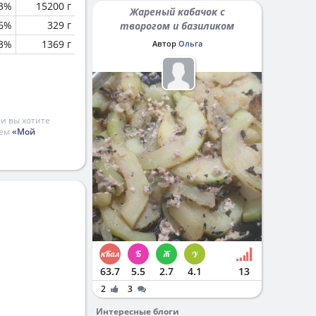
.3%
15200 г
Жареный кабачок с
.6%
329 г
творогом и базиликом
.3%
1369 г
Автор
Ольга
и вы хотите
ием
«Мой
63.7
5.5
2.7
4.1
13
2
3
Интересные блоги