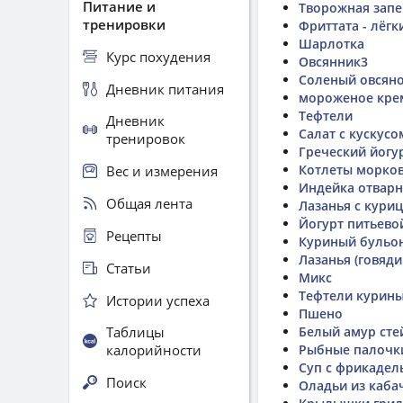
Питание и
Творожная запе
тренировки
Фриттата - лёгк
Шарлотка
Курс похудения
Овсянник3
Соленый овсян
Дневник питания
мороженое кре
Тефтели
Дневник
Салат с кускусо
тренировок
Греческий йогу
Котлеты морко
Вес и измерения
Индейка отварн
Общая лента
Лазанья с куриц
Йогурт питьево
Рецепты
Куриный бульо
Лазанья (говяди
Статьи
Микс
Тефтели курины
Истории успеха
Пшено
Таблицы
Белый амур сте
калорийности
Рыбные палочки
Суп с фрикадел
Поиск
Оладьи из каба