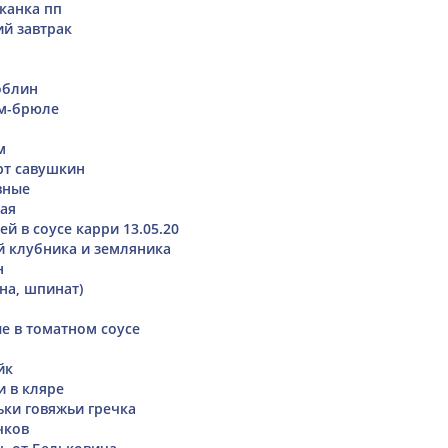
канка пп
ий завтрак
облин
м-брюле
м
рт савушкин
вные
ая
ей в соусе карри 13.05.20
й клубника и земляника
н
на, шпинат)
е в томатном соусе
йк
 в кляре
ьки говяжьи гречка
чков