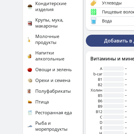
Углеводы
Кондитерские
изделия
Пищевые воло
Крупы, мука,
Вода
макароны
Молочные
Добавить в
продукты
Напитки
Витамины и мин
алкогольные
A
~
Овощи и зелень
b-car
~
В1
~
Орехи и семена
B2
~
Холин
~
Полуфабрикаты
B5
~
B6
~
Птица
B9
~
B12
~
Ресторанная еда
C
~
D
~
Рыба и
E
~
морепродукты
H
~