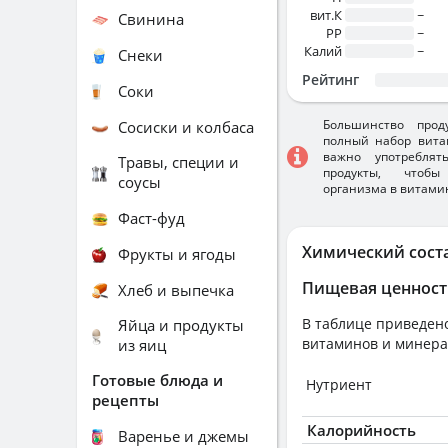
вит.К
~
Свинина
PP
~
Калий
~
Снеки
Рейтинг
Соки
Большинство прод
Сосиски и колбаса
полный набор вита
важно употребля
Травы, специи и
продукты, чтобы
соусы
организма в витами
Фаст-фуд
Химический сост
Фрукты и ягоды
Пищевая ценност
Хлеб и выпечка
В таблице приведено
Яйца и продукты
витаминов и минера
из яиц
Готовые блюда и
Нутриент
рецепты
Калорийность
Варенье и джемы