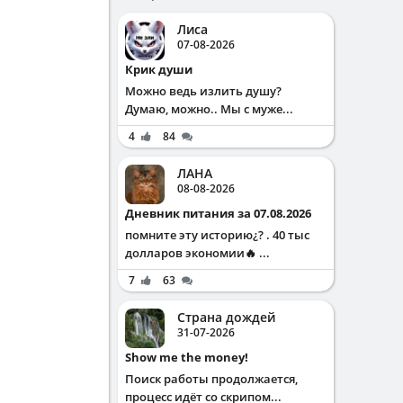
Лиса
07-08-2026
Крик души
Можно ведь излить душу?
Думаю, можно.. Мы с муже...
4
84
ЛАНА
08-08-2026
Дневник питания за 07.08.2026
помните эту историю¿? . 40 тыс
долларов экономии🔥 ...
7
63
Страна дождей
31-07-2026
Show me the money!
Поиск работы продолжается,
процесс идёт со скрипом...