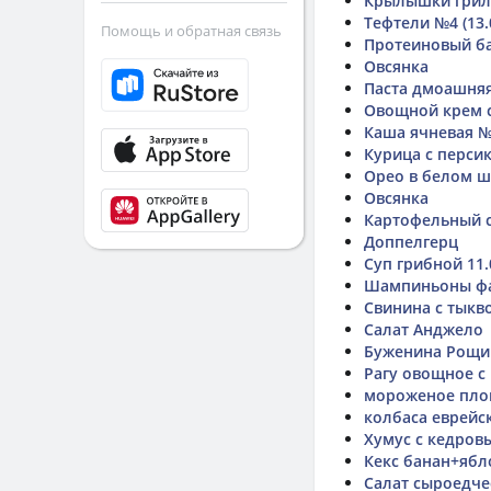
Крылышки грил
Тефтели №4 (13.
Помощь и обратная связь
Протеиновый б
Овсянка
Паста дмоашня
Овощной крем 
Каша ячневая №1
Курица с перси
Орео в белом 
Овсянка
Картофельный с
Доппелгерц
Суп грибной 11.
Шампиньоны фа
Свинина с тыкв
Салат Анджело
Буженина Рощин
Рагу овощное с 
мороженое плом
колбаса еврейс
Хумус с кедро
Кекс банан+ябл
Салат сыроедче