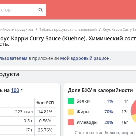
рийности продуктов
Таблица продуктов пользователей
Соус Карри Curry Sa
оус Карри Curry Sauce (Kuehne)
. Химический сост
ть.
льзователем
в приложении
Мой здоровый рацион
.
одукта
ь на
100
г
Доля БЖУ в калорийности
Белки
1
%
1
г
% от РСП
223
ккал
14.81
%
Жиры
70
%
17
г
0.5
г
0.56
%
Углеводы
29
%
16
г
17
г
25.76
%
Соотношение белков, жиров 