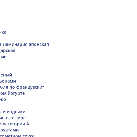
нка
и
а Ламинария японская
дарская
ные
реный
ьонами
А-ля по французски"
вом йогурте
око
ы и индейки
ью в кефире
и категории А
фруктами
 томатном соусе