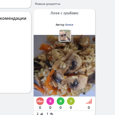
Новые рецепты
Плов с грибами
екомендации
Автор
Алеся
0
0
0
0
0
2
1