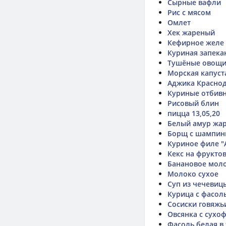
Сырные вафли
Рис с мясом
Омлет
Хек жареный
Кефирное желе
Куриная запека
Тушёные овощ
Морская капуст
Аджика Красно
Куриные отбив
Рисовый блин
пицца 13,05,20
Белый амур жа
Борщ с шампин
Куриное филе "
Кекс на фрукто
Банановое мол
Молоко сухое
Суп из чечевиц
Курица с фасол
Сосиски говяжь
Овсянка с сухо
Фасоль белая в