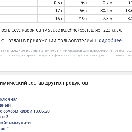
0.5 г
76 г
0.7%
0
17 г
56 г
30.4%
13
16 г
219 г
7.3%
3
ность
Соус Карри Curry Sauce (Kuehne)
составляет 223 кКал.
к: Создан в приложении пользователем.
Подробнее
.
азаны средние нормы витаминов и минералов для взрослого человека. Есл
вашего пола, возраста и других факторов, тогда воспользуйтесь приложен
имический состав других продуктов
молочная
овный
с соусом карри 13.05.20
ицей
лайт иммунити
фиш"