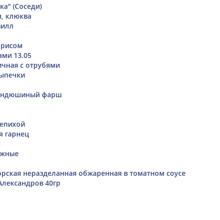
а" (Соседи)
, клюква
вилл
 рисом
ами 13.05
чная с отрубями
выпечки
+индюшиный фарш
лепихой
я гарнец
с
ожные
рская неразделанная обжаренная в томатном соусе
Александров 40гр