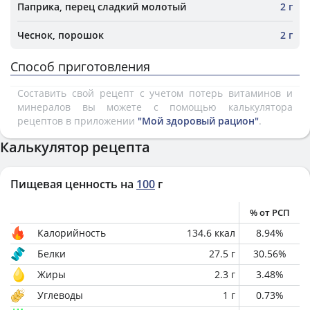
Паприка, перец сладкий молотый
2 г
Чеснок, порошок
2 г
Способ приготовления
Составить свой рецепт с учетом потерь витаминов и
минералов вы можете с помощью калькулятора
рецептов в приложении
"Мой здоровый рацион"
.
Калькулятор рецепта
Пищевая ценность на
100
г
% от РСП
Калорийность
134.6
ккал
8.94
%
Белки
27.5
г
30.56
%
Жиры
2.3
г
3.48
%
Углеводы
1
г
0.73
%