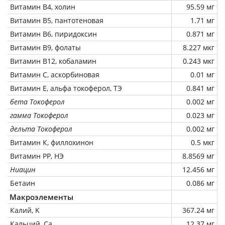
Витамин В4, холин
95.59 мг
Витамин В5, пантотеновая
1.71 мг
Витамин В6, пиридоксин
0.871 мг
Витамин В9, фолаты
8.227 мкг
Витамин В12, кобаламин
0.243 мкг
Витамин C, аскорбиновая
0.01 мг
Витамин Е, альфа токоферол, ТЭ
0.841 мг
бета Токоферол
0.002 мг
гамма Токоферол
0.023 мг
дельта Токоферол
0.002 мг
Витамин К, филлохинон
0.5 мкг
Витамин РР, НЭ
8.8569 мг
Ниацин
12.456 мг
Бетаин
0.086 мг
Макроэлементы
Калий, K
367.24 мг
Кальций, Ca
12.37 мг