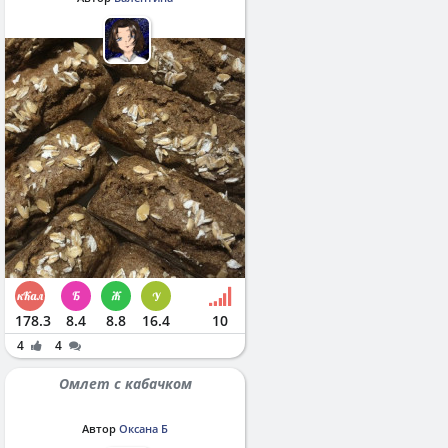
178.3
8.4
8.8
16.4
10
4
4
Омлет с кабачком
Автор
Оксана Б