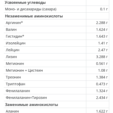
Усвояемые углеводы
Моно- и дисахариды (сахара)
0.1 г
Незаменимые аминокислоты
Аргинин*
2.288 г
Валин
1.624 г
Гистидин*
1.643 г
Изолейцин
1.41 г
Лейцин
2.47 г
Лизин
3.288 г
Метионин
0.561 г
Метионин + Цистеин
1.08 г
Треонин
1.384 г
Триптофан
0.473 г
Фенилаланин
1.324 г
Фенилаланин+Тирозин
2.434 г
Заменимые аминокислоты
Аланин
1.622 г