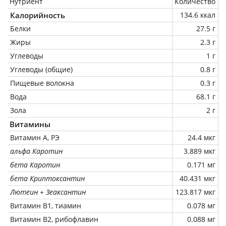
Нутриент
Количество
Калорийность
134.6 ккал
Белки
27.5 г
Жиры
2.3 г
Углеводы
1 г
Углеводы (общие)
0.8 г
Пищевые волокна
0.3 г
Вода
68.1 г
Зола
2 г
Витамины
Витамин А, РЭ
24.4 мкг
альфа Каротин
3.889 мкг
бета Каротин
0.171 мг
бета Криптоксантин
40.431 мкг
Лютеин + Зеаксантин
123.817 мкг
Витамин В1, тиамин
0.078 мг
Витамин В2, рибофлавин
0.088 мг