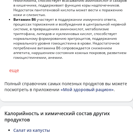
гемоглобина, способствует всасыванию аминокислот и сахаров
в кишечнике, поддерживает функцию коры надпочечников.
Недостаток пантотеновой кислоты может вести к поражению
кожи и слизистых.
Витамин В6
участвует в поддержании иммунного ответа,
процессах торможения и возбуждения в центральной нервной
системе, в превращениях аминокислот, метаболизме
триптофана, липидов и нуклеиновых кислот, способствует
нормальному формированию эритроцитов, поддержанию
нормального уровня гомоцистеина в крови. Недостаточное
потребление витамина В6 сопровождается снижением
аппетита, нарушением состояния кожных покровов, развитием
гомоцистеинемии, анемии.
еще
Полный справочник самых полезных продуктов вы можете
посмотреть в приложении
«Мой здоровый рацион»
.
Калорийность и химический состав других
продуктов
Салат из капусты