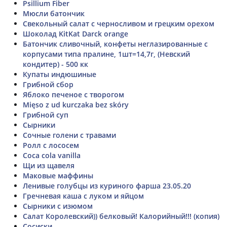
Psillium Fiber
Мюсли батончик
Свекольный салат с черносливом и грецким орехом
Шоколад KitKat Darck orange
Батончик сливочный, конфеты неглазированные с
корпусами типа пралине, 1шт=14,7г, (Невский
кондитер) - 500 кк
Купаты индюшиные
Грибной сбор
Яблоко печеное с творогом
Mięso z ud kurczaka bez skóry
Грибной суп
Сырники
Сочные голени с травами
Ролл с лососем
Coca cola vanilla
Щи из щавеля
Маковые маффины
Ленивые голубцы из куриного фарша 23.05.20
Гречневая каша с луком и яйцом
Сырники с изюмом
Салат Королевский)) белковый! Калорийный!!! (копия)
Сосиски