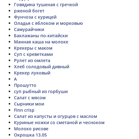
Говядина тушеная с гречкой
рженой богет
Фунчоза с курицей
Оладья с яблоком и морковью
Самурайчики
Баклажаны по-китайски
Манная каша на молоке
Крекеры с маком
Суп с креветками
Рулет из омлета
Хлеб солодовый дивный
Крекер луковый
А
Прошутто
суп рыбный из горбуши
Салат с мясом
Сырники мои
Finn crisp
Салат из капусты и огурцов с маслом
Куриные ножки со сметаной и чесноком
Молоко рисове
Окрошка 13.05