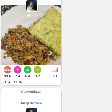
99.6
7.4
6.4
3.2
13
3
13
Пшеноблин
Автор
Оксана Б