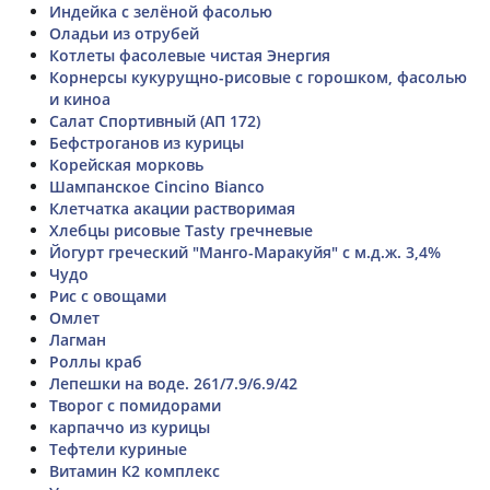
Индейка с зелёной фасолью
Оладьи из отрубей
Котлеты фасолевые чистая Энергия
Корнерсы кукурущно-рисовые с горошком, фасолью
и киноа
Салат Спортивный (АП 172)
Бефстроганов из курицы
Корейская морковь
Шампанское Cincino Bianco
Клетчатка акации растворимая
Хлебцы рисовые Tasty гречневые
Йогурт греческий "Манго-Маракуйя" с м.д.ж. 3,4%
Чудо
Рис с овощами
Омлет
Лагман
Роллы краб
Лепешки на воде. 261/7.9/6.9/42
Творог с помидорами
карпаччо из курицы
Тефтели куриные
Витамин К2 комплекс