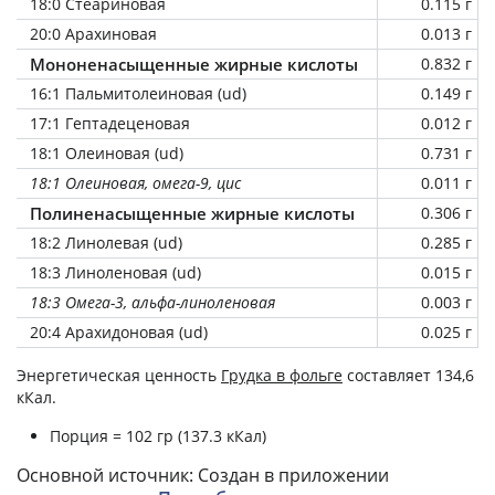
18:0 Стеариновая
0.115 г
20:0 Арахиновая
0.013 г
Мононенасыщенные жирные кислоты
0.832 г
16:1 Пальмитолеиновая (ud)
0.149 г
17:1 Гептадеценовая
0.012 г
18:1 Олеиновая (ud)
0.731 г
18:1 Олеиновая, омега-9, цис
0.011 г
Полиненасыщенные жирные кислоты
0.306 г
18:2 Линолевая (ud)
0.285 г
18:3 Линоленовая (ud)
0.015 г
18:3 Омега-3, альфа-линоленовая
0.003 г
20:4 Арахидоновая (ud)
0.025 г
Энергетическая ценность
Грудка в фольге
составляет 134,6
кКал.
Порция = 102 гр (137.3 кКал)
Основной источник: Создан в приложении