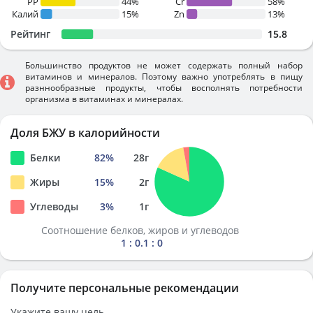
PP
44%
Cr
58%
Калий
15%
Zn
13%
Рейтинг
15.8
Большинство продуктов не может содержать полный набор
витаминов и минералов. Поэтому важно употреблять в пищу
разннообразные продукты, чтобы восполнять потребности
организма в витаминах и минералах.
Доля БЖУ в калорийности
Белки
82
%
28
г
Жиры
15
%
2
г
Углеводы
3
%
1
г
Соотношение белков, жиров и углеводов
1 : 0.1 : 0
Получите персональные рекомендации
Укажите вашу цель