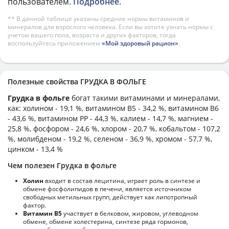
пользователем.
Подробнее
.
** В данной таблице указаны средние нормы витаминов и
минералов для взрослого человека. Если вы хотите узнать нормы с
учетом вашего пола, возраста и других факторов, тогда
воспользуйтесь приложением
«Мой здоровый рацион»
.
Полезные свойства ГРУДКА В ФОЛЬГЕ
Грудка в фольге
богат такими витаминами и минералами,
как: холином - 19,1 %, витамином B5 - 34,2 %, витамином B6
- 43,6 %, витамином PP - 44,3 %, калием - 14,7 %, магнием -
25,8 %, фосфором - 24,6 %, хлором - 20,7 %, кобальтом - 107,2
%, молибденом - 19,2 %, селеном - 36,9 %, хромом - 57,7 %,
цинком - 13,4 %
Чем полезен Грудка в фольге
Холин
входит в состав лецитина, играет роль в синтезе и
обмене фосфолипидов в печени, является источником
свободных метильных групп, действует как липотропный
фактор.
Витамин В5
участвует в белковом, жировом, углеводном
обмене, обмене холестерина, синтезе ряда гормонов,