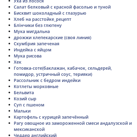
Уха из лосося
Салат белковый с красной фасолью и туной
Бисквит шоколадный с глазурью
Хлеб на расстойке_рецепт
Блінчики без глютену
Мука мигдальна
дрожжи хлепекарские (своя линия)
Скумбрия запеченая
Индейка с яйцом
Мука рисова
Хек
Готовка-соте(баклажан, кабачок, сельдерей,
помидор, устричный соус, терияки)
Рассольник с бедром индейки
Котлеты морковные
Бельвита
Козий сыр
Суп с пшеном
Мальки
Картофель с курицей запечённый
Рагу овощное из замороженной смеси андалузской и
мексиканской
Чеддер английский