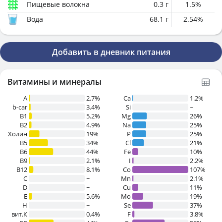
Пищевые волокна
0.3
г
1.5
%
Вода
68.1
г
2.54
%
Добавить в дневник питания
Витамины и минералы
A
2.7%
Ca
1.2%
b-car
3.4%
Si
~
В1
5.2%
Mg
26%
B2
4.9%
Na
25%
Холин
19%
P
25%
B5
34%
Cl
21%
B6
44%
Fe
10%
B9
2.1%
I
2.2%
B12
8.1%
Co
107%
C
~
Mn
2.1%
D
~
Cu
11%
E
5.6%
Mo
19%
H
~
Se
37%
вит.К
0.4%
F
3.8%